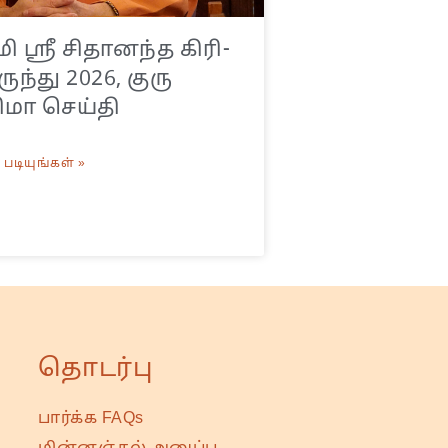
 ஸ்ரீ சிதானந்த கிரி-
ுந்து 2026, குரு
ிமா செய்தி
படியுங்கள் »
தொடர்பு
பார்க்க FAQs