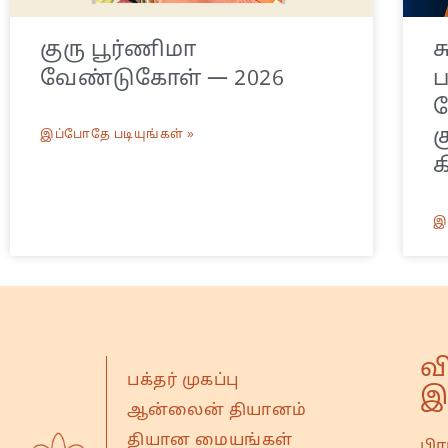
குரு பூர்ணிமா
ச
வேண்டுகோள் — 2026
ய
க
இப்போதே படியுங்கள் »
க
இ
வ
பக்தர் முகப்பு
இ
ஆன்லைன் தியானம்
தியான மையங்கள்
பி