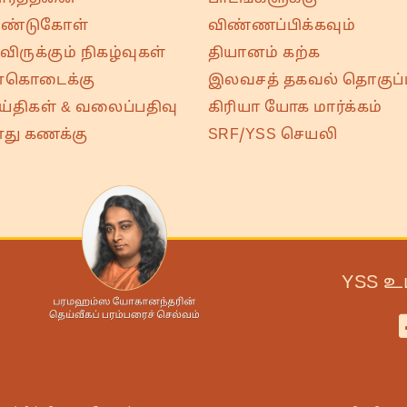
ண்டுகோள்
விண்ணப்பிக்கவும்
ிருக்கும் நிகழ்வுகள்
தியானம் கற்க
்கொடைக்கு
இலவசத் தகவல் தொகுப்ப
ய்திகள் & வலைப்பதிவு
கிரியா யோக மார்க்கம்
து கணக்கு
SRF/YSS செயலி
YSS உ