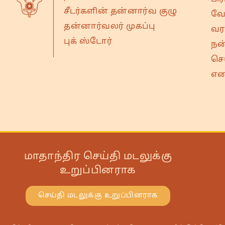
சீடர்களின் தன்னார்வ குழு
வே
தன்னார்வலர் முகப்பு
வரவ
புக் ஸ்டோர்
நன
செ
என
மாதாந்திர செய்தி மடலுக்கு
உறுப்பினராக
செய்தி மடலுக்கு உறுப்பினராக