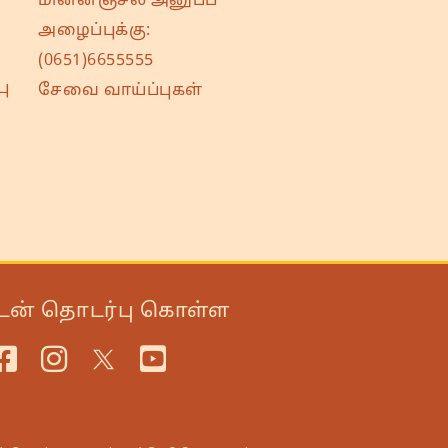
மின்னஞ்சல் அனுப்ப
அழைப்புக்கு:
(0651)6655555
ு
சேவை வாய்ப்புகள்
டன் தொடர்பு கொள்ள