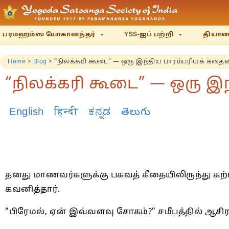
பரமஹம்ஸ யோகானந்தர்
YSS-ஐப் பற்றி
தியானம
Home
>
Blog
>
“நிலக்கரி கூடை” — ஒரு இந்திய பாரம்பரியக் கத
“நிலக்கரி கூடை” — ஒரு இ
English
हिन्दी
ಕನ್ನಡ
తెలుగు
தனது மாணவர்களுக்கு பகவத் கீதையிலிருந்து கற
கவனித்தார்.
“பிரேமல், ஏன் இவ்வளவு சோகம்?” சமீபத்தில் ஆசிரம