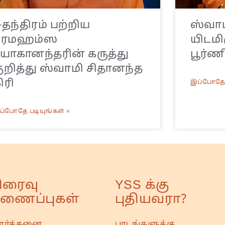
ுதந்திரம் பற்றிய
ஸ்வாமி
பரமஹம்ஸ
யிடமிர
ோகானந்தரின் கருத்து
பூர்ண
ுறித்து ஸ்வாமி சிதானந்த
ிரி
இப்போதே 
ப்போதே படியுங்கள் »
ிரைவு
YSS க்கு
ணைப்புகள்
புதியவரா?
ரார்த்தனை
பாடங்களுக்கு