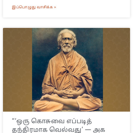
இப்பொழுது வாசிக்க »
“‘ஒரு கொசுவை எப்படித்
தந்திரமாக வெல்வது’ — அக