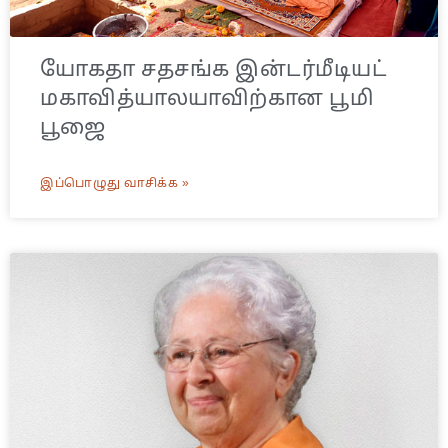
யோகதா சதசங்க இன்டர்மீடியட்
மகாவித்யாலயாவிற்கான பூமி
பூஜை
இப்பொழுது வாசிக்க »