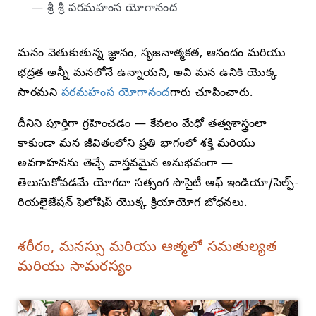
— శ్రీ శ్రీ పరమహంస యోగానంద
మనం వెతుకుతున్న జ్ఞానం, సృజనాత్మకత, ఆనందం మరియు
భద్రత అన్నీ మనలోనే ఉన్నాయని, అవి మన ఉనికి యొక్క
సారమని
పరమహంస యోగానంద
గారు చూపించారు.
దీనిని పూర్తిగా గ్రహించడం — కేవలం మేధో తత్వశాస్త్రంలా
కాకుండా మన జీవితంలోని ప్రతి భాగంలో శక్తి మరియు
అవగాహనను తెచ్చే వాస్తవమైన అనుభవంగా —
తెలుసుకోవడమే యోగదా సత్సంగ సొసైటీ ఆఫ్ ఇండియా/సెల్ఫ్-
రియలైజేషన్ ఫెలోషిప్ యొక్క క్రియాయోగ బోధనలు.
శరీరం, మనస్సు మరియు ఆత్మలో సమతుల్యత
మరియు సామరస్యం