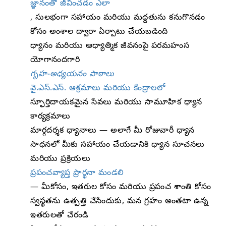
జ్ఞానంతో జీవించడం ఎలా
, సులభంగా సహాయం మరియు మద్దతును కనుగొనడం
కోసం అంశాల ద్వారా ఏర్పాటు చేయబడింది
ధ్యానం మరియు ఆధ్యాత్మిక జీవనంపై పరమహంస
యోగానందగారి
గృహ-అధ్యయనం పాఠాలు
వై‌.ఎస్‌.ఎస్. ఆశ్రమాలు మరియు కేంద్రాలలో
స్ఫూర్తిదాయకమైన సేవలు మరియు సామూహిక ధ్యాన
కార్యక్రమాలు
మార్గదర్శక ధ్యానాలు — అలాగే మీ రోజువారీ ధ్యాన
సాధనలో మీకు సహాయం చేయడానికి ధ్యాన సూచనలు
మరియు ప్రక్రియలు
ప్రపంచవ్యాప్త ప్రార్థనా మండలి
— మీకోసం, ఇతరుల కోసం మరియు ప్రపంచ శాంతి కోసం
స్వస్థతను ఉత్పత్తి చేసేందుకు, మన గ్రహం అంతటా ఉన్న
ఇతరులతో చేరండి