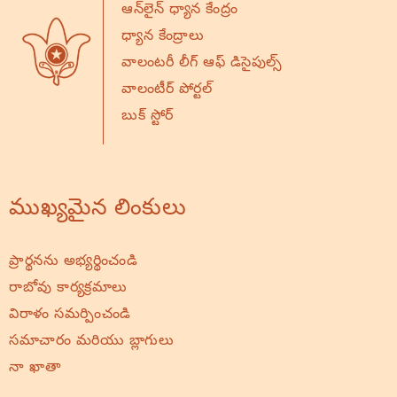
ఆన్‌లైన్ ధ్యాన కేంద్రం
ధ్యాన కేంద్రాలు
వాలంటరీ లీగ్ ఆఫ్ డిసైపుల్స్
వాలంటీర్ పోర్టల్
బుక్ స్టోర్
ముఖ్యమైన లింకులు
ప్రార్థనను అభ్యర్థించండి
రాబోవు కార్యక్రమాలు
విరాళం సమర్పించండి
సమాచారం మరియు బ్లాగులు
నా ఖాతా