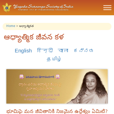
Home
>
ఆధ్యాత్మికత
ఆధ్యాత్మిక జీవన కళ
English
हिन्दी
বাংলা
ಕನ್ನಡ
தமிழ்
భూమిపై మన జీవితానికి నిజమైన ఉద్దేశ్యం ఏమిటి?