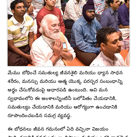
మేము బోధించే సమతుల్య జీవనశైలి మరియు ధ్యాన సాధన
శరీరం, మనస్సు మరియు ఆత్మ యొక్క పరస్పర సంబంధాన్ని
అర్థం చేసుకోవడంపై ఆధారపడి ఉంటుంది. అవి మన
స్వభావంలోని ఈ అంశాలన్నింటినీ బలోపేతం చేయడానికి,
సమతుల్యం చేయడానికి మరియు ఆరోగ్యంగా ఉంచడానికి
రూపొందించబడిన సమగ్ర వ్యవస్థ.
ఈ బోధనలు జీవన గమనంలో ఏది వచ్చినా విజయం