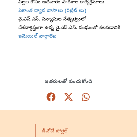
పిల్లల కోసం ఆదివారం పాఠశాల కార్యక్రమాలు
ఏకాంత ధ్యాన వాసాలు (రిట్రీట్ లు)
వై‌.ఎస్‌.ఎస్. సన్యాసుల నేతృత్వంలో
దేశవ్యాప్తంగా ఉన్న వై‌.ఎస్‌.ఎస్. సంఘంతో కలవడానికి
ఇమెయిల్ వార్తాలేఖ
ఇతరులతో పంచుకోండి
డీవోటీ పోర్టల్