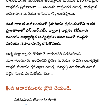
సాధించడానికి వనరులను అందిస్తాయి మరియు ఒకరి గాఢమైన
సాధనకు ప్రమాణంగా — అంతిమ వాస్తవికత యొక్క గాఢమైన
అవగాహన మరియు అనుభవాన్ని అందిస్తాయి.
మన భారత ఉపఖండంలో (మరియు ప్రపంచంలోని ఇతర
ప్రాంతాలలో ఎస్.ఆర్.ఎఫ్. ద్వారా) ధ్యానం చేసేవారు
మరియు ఆధ్యాత్మిక అన్వేషకుల సమాజంలో మద్దతు
మరియు సహవాసాన్ని కనుగొనండి.
ఆత్మ-సాక్షాత్కారం కోరుకునే వారందరికీ పరమహంస
యోగానందగారు అందించిన ప్రేరణ మరియు సాధన (ఆధ్యాత్మిక
సాధన మరియు క్రమశిక్షణ యొక్క మార్గం) వెదకడానికి దిగువ
పట్టిక నుండి ఎంచుకోండి, లేదా…
క్రింది ఆధారములను బ్రౌజ్ చేయండి:
పరమహంస యోగానందగారి