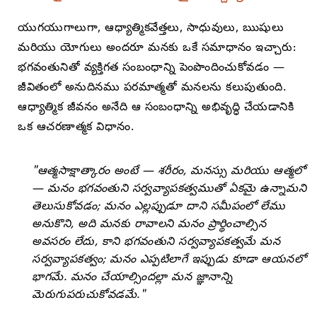
యుగయుగాలుగా, ఆధ్యాత్మికవేత్తలు, సాధువులు, ఋషులు
మరియు యోగులు అందరూ మనకు ఒకే సమాధానం ఇచ్చారు:
భగవంతునితో వ్యక్తిగత సంబంధాన్ని పెంపొందించుకోవడం —
జీవితంలో అనుదినము పరమాత్మతో మనలను కలుపుతుంది.
ఆధ్యాత్మిక జీవనం అనేది ఆ సంబంధాన్ని అభివృద్ధి చేయడానికి
ఒక ఆచరణాత్మక విధానం.
"ఆత్మసాక్షాత్కారం అంటే — శరీరం, మనస్సు మరియు ఆత్మలో
— మనం భగవంతుని సర్వవ్యాపకత్వముతో ఏకమై ఉన్నామని
తెలుసుకోవడం; మనం ఎల్లప్పుడూ దాని సమీపంలో లేము
అనుకొని, అది మనకు రావాలని మనం ప్రార్థించాల్సిన
అవసరం లేదు, కాని భగవంతుని సర్వవ్యాపకత్వమే మన
సర్వవ్యాపకత్వం; మనం ఎప్పటిలాగే ఇప్పుడు కూడా ఆయనలో
భాగమే. మనం చేయాల్సిందల్లా మన జ్ఞానాన్ని
మెరుగుపరుచుకోవడమే."