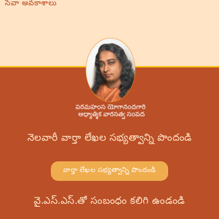
సేవా అవకాశాలు
నెలవారీ వార్తా లేఖల సభ్యత్వాన్ని పొందండి
వార్తా లేఖల సభ్యత్వాన్ని పొందండి
వై.ఎస్.ఎస్.తో సంబంధం కలిగి ఉండండి