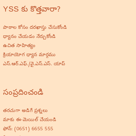
YSS కు కొత్తవారా?
పాఠాల కోసం దరఖాస్తు చేసుకోండి
ధ్యానం చేయడం నేర్చుకోండి
ఉచిత సాహిత్యం
క్రియాయోగ ధ్యాన మార్గము
ఎస్.ఆర్.ఎఫ్./వై.ఎస్.ఎస్. యాప్
సంప్రదించండి
తరచుగా అడిగే ప్రశ్నలు
మాకు ఈ-మెయిల్ చేయండి
ఫోన్:
(0651) 6655 555