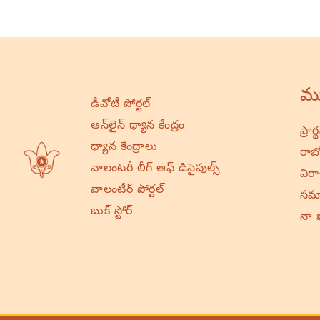
ము
డీవోటీ పోర్టల్
ఆన్‌లైన్ ధ్యాన కేంద్రం
ప్రా
ధ్యాన కేంద్రాలు
రాబో
వాలంటరీ లీగ్ ఆఫ్ డిసైపుల్స్
విర
వాలంటీర్ పోర్టల్
సమా
బుక్ స్టోర్
నా 