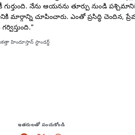
పటికీ గుర్తుంది. నేను ఆయనను తూర్పు నుండి పశ్చిమా
 మార్గాన్ని చూపించారు. ఎంతో ప్రసిద్ధి చెందిన, ప్
్విస్తుంది."
తా హిందూస్తాన్ స్టాండర్డ్
ఇతరులతో పంచుకోండి