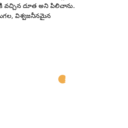
నికి వచ్చిన దూత అని పిలిచాను.
రేమగల, విశ్వజనీనమైన