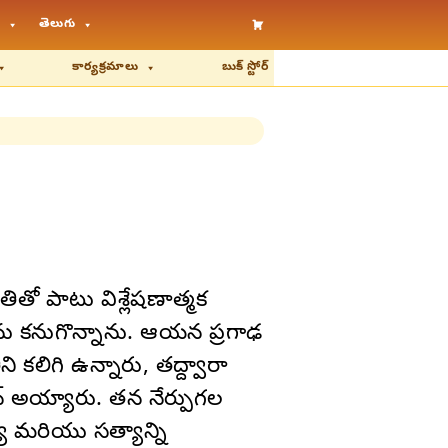
తెలుగు
కార్యక్రమాలు
బుక్ స్టోర్
తో పాటు విశ్లేషణాత్మక
 కనుగొన్నాను. ఆయన ప్రగాఢ
లిగి ఉన్నారు, తద్ద్వారా
 అయ్యారు. తన నేర్పుగల
 మరియు సత్యాన్ని