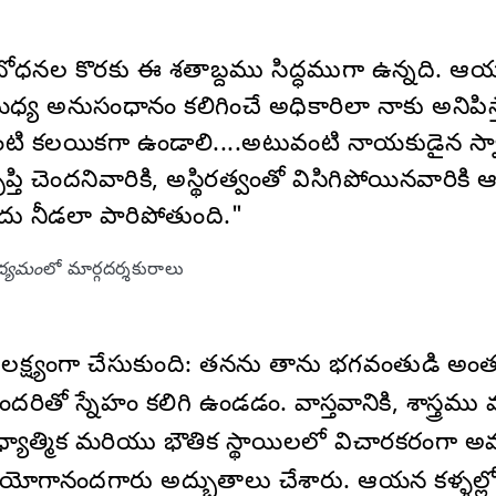
ల కొరకు ఈ శతాబ్దము సిద్ధముగా ఉన్నది. ఆయన 
్య అనుసంధానం కలిగించే అధికారిలా నాకు అనిపిస్
డింటి కలయికగా ఉండాలి....అటువంటి నాయకుడైన స
 చెందనివారికి, అస్థిరత్వంతో విసిగిపోయినవారిక
దు నీడలా పారిపోతుంది."
ద్యమం
లో మార్గదర్శకురాలు
లక్ష్యంగా చేసుకుంది: తనను తాను భగవంతుడి అంతర
 స్నేహం కలిగి ఉండడం. వాస్తవానికి, శాస్త్రమ
్యాత్మిక మరియు భౌతిక స్థాయిలలో విచారకరంగా అ
 యోగానందగారు అద్భుతాలు చేశారు. ఆయన కళ్ళల