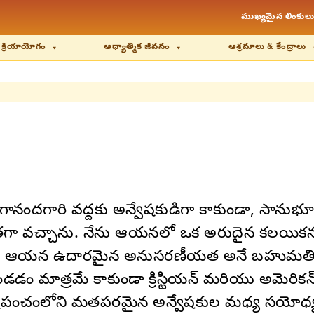
ముఖ్యమైన లింకులు
 క్రియాయోగం
ఆధ్యాత్మిక జీవనం
ఆశ్రమాలు & కేంద్రాలు
ందగారి వద్దకు అన్వేషకుడిగా కాకుండా, సానుభూతి
తగా వచ్చాను. నేను ఆయనలో ఒక అరుదైన కలయికను
ప్పటికీ, ఆయన ఉదారమైన అనుసరణీయత అనే బహుమతిని క
మాత్రమే కాకుండా క్రిస్టియన్ మరియు అమెరికన్
 ప్రపంచంలోని మతపరమైన అన్వేషకుల మధ్య సయోధ్య