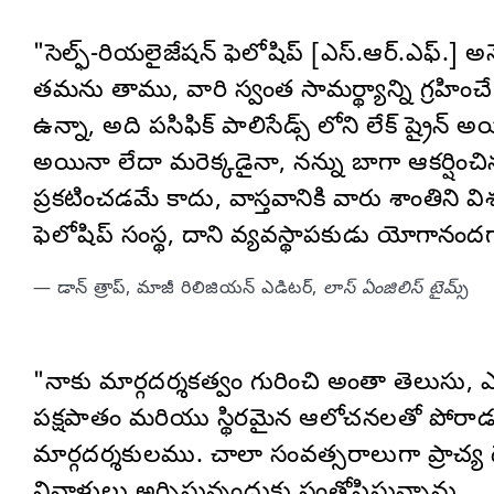
"సెల్ఫ్-రియలైజేషన్ ఫెలోషిప్ [ఎస్‌.ఆర్‌.ఎఫ్.]
తమను తాము, వారి స్వంత సామర్థ్యాన్ని గ్రహించే వ్
ఉన్నా, అది పసిఫిక్ పాలిసేడ్స్ లోని లేక్ ష్రైన్
అయినా లేదా మరెక్కడైనా, నన్ను బాగా ఆకర్షించి
ప్రకటించడమే కాదు, వాస్తవానికి వారు శాంతిని విశ
ఫెలోషిప్ సంస్థ, దాని వ్యవస్థాపకుడు యోగానందగా
— డాన్ త్రాప్, మాజీ రిలిజియన్ ఎడిటర్,
లాస్ ఏంజిలిస్ టైమ్స్
"నాకు మార్గదర్శకత్వం గురించి అంతా తెలుసు, ఎ
పక్షపాతం మరియు స్థిరమైన ఆలోచనలతో పోరాడు
మార్గదర్శకులము. చాలా సంవత్సరాలుగా ప్రాచ్య ద