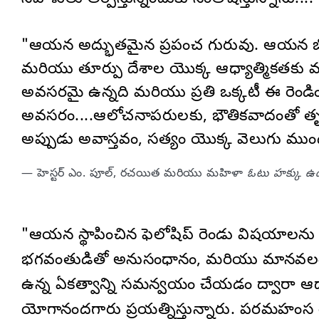
నివాళులు అర్పిస్తున్నందుకు సంతోషిస్తున్నాను....
"ఆయన అద్భుతమైన ప్రపంచ గురువు. ఆయన బోధన
మరియు తూర్పు దేశాల యొక్క ఆధ్యాత్మికతకు మధ
అవసరమై ఉన్నది మరియు ప్రతి ఒక్కటీ ఈ రెం
అవసరం....ఆలోచనాపరులకు, భౌతికవాదంతో తృప్తి
అప్పుడు అవాస్తవం, సత్యం యొక్క వెలుగు ముం
— హెస్టర్ ఎం. పూల్, రచయిత మరియు మహిళా
ఓటు హక్కు ఉ
"ఆయన స్థాపించిన ఫెలోషిప్ రెండు విషయాలను 
భగవంతుడితో అనుసంధానం, మరియు మానవలందరితో
ఉన్న ఏకత్వాన్ని సమన్వయం చేయడం ద్వారా ఆధ
యోగానందగారు ప్రయత్నిస్తున్నారు. పరమహంస