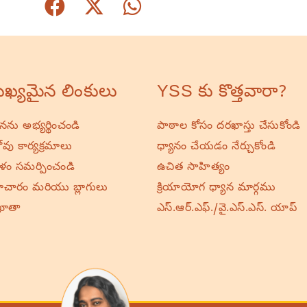
ఖ్యమైన లింకులు
YSS కు కొత్తవారా?
ర్థనను అభ్యర్థించండి
పాఠాల కోసం దరఖాస్తు చేసుకోండి
వు కార్యక్రమాలు
ధ్యానం చేయడం నేర్చుకోండి
ాళం సమర్పించండి
ఉచిత సాహిత్యం
చారం మరియు బ్లాగులు
క్రియాయోగ ధ్యాన మార్గము
ఖాతా
ఎస్.ఆర్.ఎఫ్./వై.ఎస్.ఎస్. యాప్