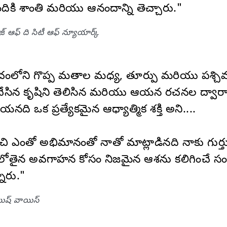
కి శాంతి మరియు ఆనందాన్ని తెచ్చారు."
జ్ ఆఫ్ ది సిటీ ఆఫ్ న్యూయార్క్
ోని గొప్ప మతాల మధ్య, తూర్పు మరియు పశ్చిమ
 కృషిని తెలిసిన మరియు ఆయన రచనల ద్వారా ప్రత్
ఒక ప్రత్యేకమైన ఆధ్యాత్మిక శక్తి అని....
చి ఎంతో అభిమానంతో నాతో మాట్లాడినది నాకు గుర
ోతైన అవగాహన కోసం నిజమైన ఆశను కలిగించే సంద
ారు."
యిష్ వాయిస్