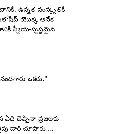
ికి, ఉన్నత సంస్కృతికి
లోషిప్ యొక్క అనేక
కి స్వీయ-స్పష్టమైన
ానందగారు ఒకరు."
 ఏది చెప్పినా ప్రజలకు
ైపు దారి చూపారు....