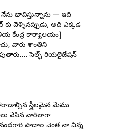
నేను భావిస్తున్నాను — ఇది
ర్ కు వెళ్ళినప్పుడు, అది ఎక్కడ
జాతీయ కేంద్ర కార్యాలయం]
దు, వారు శాంతిని
ుపుతారు.... సెల్ఫ్-రియలైజేషన్
ాడాల్సిన స్త్రీలమైన మేము
ు వేసిన వారిలాగా
గానందగారి పాదాల చెంత నా చిన్న