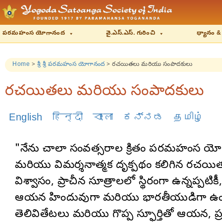
పరమహంస యోగానంద
వై.ఎస్.ఎస్. గురించి
ధ్యానం &
Home
>
శ్రీ శ్రీ పరమహంస యోగానంద
>
రచయితలు మరియు సంపాదకులు
రచయితలు మరియు సంపాదకులు
English
हिन्दी
বাংলা
ಕನ್ನಡ
தமிழ்
"నేను చాలా సంవత్సరాల క్రితం పరమహంస యోగాన
మరియు విమర్శనాత్మక దృక్పథం కలిగిన రచయి
విశ్వాసం, ప్రాచీన సూత్రాలలో స్థిరంగా ఉన్న
ఆయన హిందువుగా మరియు భారతీయుడిగా ఉండడం 
తెలివితేటలు మరియు గొప్ప స్ఫూర్తితో ఆయన,