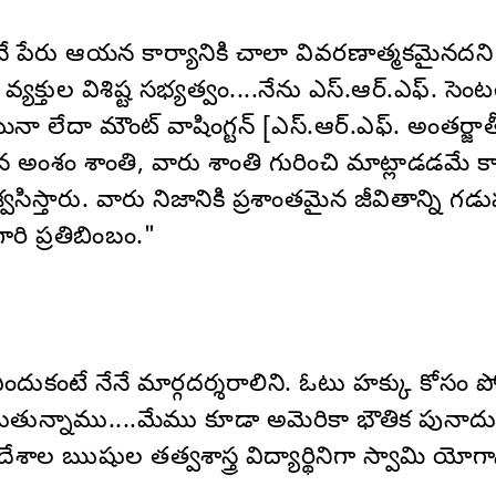
 అనే పేరు ఆయన కార్యానికి చాలా వివరణాత్మకమైనదని 
యక్తుల విశిష్ట సభ్యత్వం....నేను ఎస్‌.ఆర్‌.ఎఫ్. సెంట
 అయినా లేదా మౌంట్ వాషింగ్టన్ [ఎస్‌.ఆర్‌.ఎఫ్. అంతర్
న అంశం శాంతి, వారు శాంతి గురించి మాట్లాడడమే కా
్వసిస్తారు. వారు నిజానికి ప్రశాంతమైన జీవితాన్ని గడ
రి ప్రతిబింబం."
ందుకంటే నేనే మార్గదర్శరాలిని. ఓటు హక్కు కోసం పోర
తున్నాము....మేము కూడా అమెరికా భౌతిక పునాదుల
ేశాల ఋషుల తత్వశాస్త్ర విద్యార్థినిగా స్వామి యో