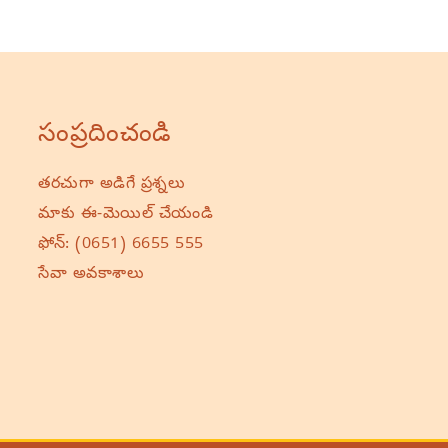
సంప్రదించండి
తరచుగా అడిగే ప్రశ్నలు
మాకు ఈ-మెయిల్ చేయండి
ఫోన్:
(0651) 6655 555
సేవా అవకాశాలు