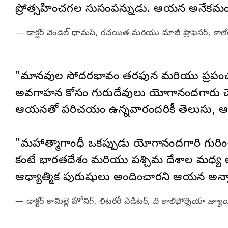
ప్రోత్సహించగల సుసంపన్నుడు. ఆయన అనేకమంది
— డాక్టర్ వెండెల్ థామస్, రచయిత మరియు మాజీ ప్రొఫెసర్,
కాలే
"మానవుల సోదరభావం తరఫున మరియు ప్రపంచంల
అవగాహన కోసం గురుదేవులు యోగానందగారు చేసిన
ఆయనతో పరిచయం ఉన్నవారందరికీ తెలుసు, ఆయనది 
"మహాత్మాగాంధీ ఒకప్పుడు యోగానందగారి గురిం
కంటే భారతదేశం మరియు పశ్చిమ దేశాల మధ్య ల
ఆధ్యాత్మిక పురుషులు అందించారని ఆయన అన్న
— డాక్టర్ కామిల్లె హోనిగ్, లిటరరీ ఎడిటర్,
ది కాలిఫోర్నియా జ్యూ