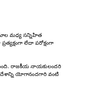
ాల మధ్య సన్నిహిత
యక్షంగా లేదా పరోక్షంగా
్తుంది. రాజకీయ నాయకులందరి
ేశాన్ని యోగానందగారి వంటి