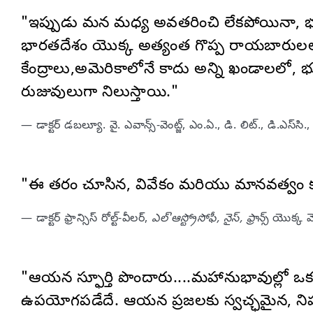
"ఇప్పుడు మన మధ్య అవతరించి లేకపోయినా, భవి
భారతదేశం యొక్క అత్యంత గొప్ప రాయబారులలో 
కేంద్రాలు,అమెరికాలోనే కాదు అన్ని ఖండాలలో
రుజువులుగా నిలుస్తాయి."
— డాక్టర్ డబల్యూ. వై. ఎవాన్స్-వెంట్జ్, ఎం.ఏ., డి. లిట్., డి.ఎస్‌సి., జ
"ఈ తరం చూసిన, వివేకం మరియు మానవత్వం క
— డాక్టర్ ఫ్రాన్సిస్ రోల్ట్-వీలర్,
ఎల్'ఆస్ట్రోసోఫీ, నైస్, ఫ్రాన్స్
యొక్క మె
"ఆయన స్ఫూర్తి పొందారు....మహానుభావుల్లో ఒకర
ఉపయోగపడేదే. ఆయన ప్రజలకు స్వచ్ఛమైన, నిష్కల