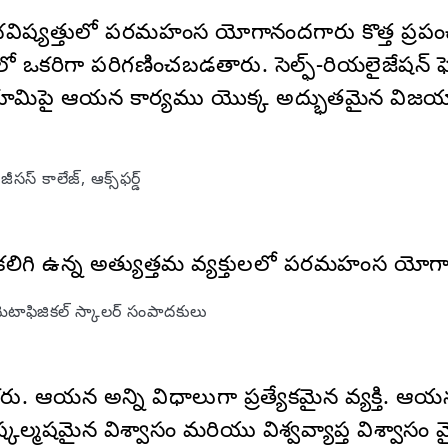
ష్యత్తులో పరమహంస యోగానందగారు కొత్త ప్రపంచాన
ఒకరిగా పరిగణించబడతారు. సెల్ఫ్-రియలైజేషన్ ఫె
, భూమిపై ఆయన కార్యము యొక్క అద్భుతమైన విజయాని
ీసస్ కాలేజ్, ఆక్స్‌ఫర్డ్
లిగి ఉన్న అత్యుత్తమ వ్యక్తులలో పరమహంస యోగ
టాఫిజికల్ స్కాలర్ సంపాదకులు
ు. ఆయన అన్ని విధాలుగా ప్రత్యేకమైన వ్యక్తి. ఆయన
్మషమైన విశ్వాసం మరియు విశ్వవ్యాప్త విశ్వాసం వ