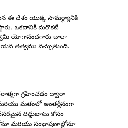
ఈ దేశం యొక్క సామర్థ్యానికి
తారు. ఒకదానికి మరొకటి
్వామి యోగానందగారు చాలా
ి ఆయన తత్వము నచ్చుతుంది.
ాత్మగా గ్రహించడం ద్వారా
ు మరియు మతంలో అంతర్లీనంగా
వసరమైన దిద్దుబాటు కోసం
్లోనూ మరియు సంభాషణాల్లోనూ