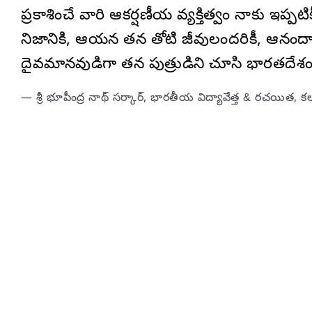
ప్రకాశించే వారి ఆకర్షణీయ వ్యక్తిత్వం నాకు ఇప్
నిజానికి, ఆయన తన తోటి జీవులందరికీ, ఆనందానికి
దైవమానవుడిగా తన పుత్రుడిని చూసి భారతదేశం గర
— శ్రీ భూపీంద్ర నాథ్ సర్కార్, భారతీయ విద్యావేత్త & రచయిత, కలకత్