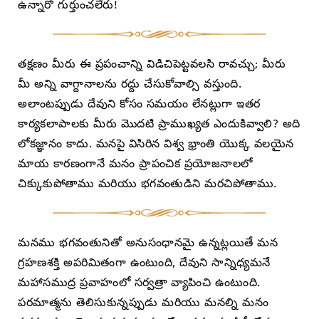
ఉన్నారో గుర్తుంచలేరు!
తక్షణం మీరు ఈ ప్రపంచాన్ని విడిచిపెట్టవలసి రావచ్చు; మీరు
మీ అన్ని వాగ్దానాలను రద్దు చేసుకోవాల్సి వస్తుంది.
అలాంటప్పుడు దేవుని కోసం సమయం లేనట్లుగా ఇతర
కార్యకలాపాలకు మీరు మొదటి ప్రాముఖ్యత ఎందుకివ్వాలి? అది
లోకజ్ఞానం కాదు. మనపై విసిరిన విశ్వ భ్రాంతి యొక్క వలయైన
మాయ కారణంగానే మనం ప్రాపంచిక ప్రయోజనాలలో
చిక్కుకుపోతాము మరియు భగవంతుడిని మరచిపోతాము.
మనము భగవంతునితో అనుసంధానమై ఉన్నట్లయితే మన
గ్రహణశక్తి అపరిమితంగా ఉంటుంది, దేవుని సాన్నిధ్యమనే
మహాసముద్ర ప్రవాహంలో సర్వత్రా వ్యాపించి ఉంటుంది.
పరమాత్మను తెలిసుకున్నప్పుడు మరియు మనల్ని మనం