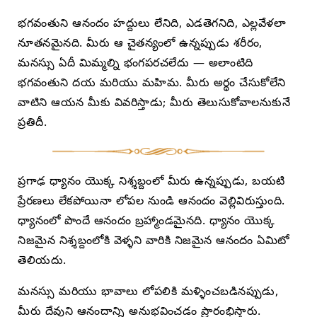
భగవంతుని ఆనందం హద్దులు లేనిది, ఎడతెగనిది, ఎల్లవేళలా
నూతనమైనది. మీరు ఆ చైతన్యంలో ఉన్నప్పుడు శరీరం,
మనస్సు ఏదీ మిమ్మల్ని భంగపరచలేదు — అలాంటిది
భగవంతుని దయ మరియు మహిమ. మీరు అర్థం చేసుకోలేని
వాటిని ఆయన మీకు వివరిస్తాడు; మీరు తెలుసుకోవాలనుకునే
ప్రతిదీ.
ప్రగాఢ ధ్యానం యొక్క నిశ్శబ్దంలో మీరు ఉన్నప్పుడు, బయటి
ప్రేరణలు లేకపోయినా లోపల నుండి ఆనందం వెల్లివిరుస్తుంది.
ధ్యానంలో పొందే ఆనందం బ్రహ్మాండమైనది. ధ్యానం యొక్క
నిజమైన నిశ్శబ్దంలోకి వెళ్ళని వారికి నిజమైన ఆనందం ఏమిటో
తెలియదు.
మనస్సు మరియు భావాలు లోపలికి మళ్ళించబడినప్పుడు,
మీరు దేవుని ఆనందాన్ని అనుభవించడం ప్రారంభిస్తారు.