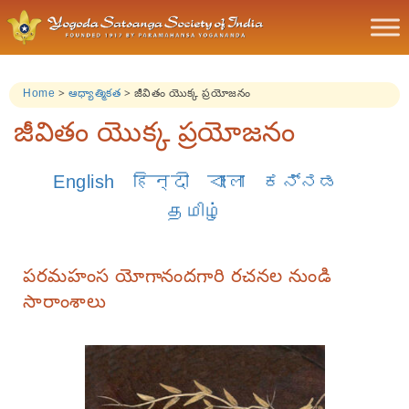
Home
>
ఆధ్యాత్మికత
>
జీవితం యొక్క ప్రయోజనం
జీవితం యొక్క ప్రయోజనం
English
हिन्दी
বাংলা
ಕನ್ನಡ
தமிழ்
పరమహంస యోగానందగారి రచనల నుండి
సారాంశాలు