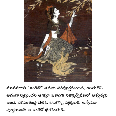
మానవజాతి “ఇంకేదో” తమకు పరిపూర్ణమయిన, అంతులేని
ఆనందాన్నిస్తుందని ఆశిస్తూ ఒకానొక నిత్యాన్వేషణలో ఆకర్షితమై
ఉంది. భగవంతుణ్ణి వెతికి, కనుగొన్న వ్యక్తులకు అన్వేషణ
పూర్తయింది: ఆ ఇంకేదో భగవంతుడే.