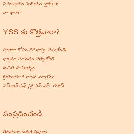
సమాచారం మరియు బ్లాగులు
నా ఖాతా
YSS కు కొత్తవారా?
పాఠాల కోసం దరఖాస్తు చేసుకోండి
ధ్యానం చేయడం నేర్చుకోండి
ఉచిత సాహిత్యం
క్రియాయోగ ధ్యాన మార్గము
ఎస్.ఆర్.ఎఫ్./వై.ఎస్.ఎస్. యాప్
సంప్రదించండి
తరచుగా అడిగే ప్రశ్నలు