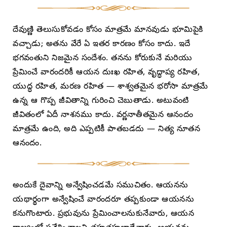
దేవుణ్ణి తెలుసుకోవడం కోసం మాత్రమే మానవుడు భూమిపైకి
వచ్చాడు; అతను వేరే ఏ ఇతర కారణం కోసం కాదు. ఇదే
భగవంతుని నిజమైన సందేశం. తనను కోరుకునే మరియు
ప్రేమించే వారందరికీ ఆయన దుఃఖ రహిత, వృద్ధాప్య రహిత,
యుద్ధ రహిత, మరణ రహిత — శాశ్వతమైన భరోసా మాత్రమే
ఉన్న ఆ గొప్ప జీవితాన్ని గురించి చెబుతాడు. అటువంటి
జీవితంలో ఏదీ నాశనము కాదు. వర్ణనాతీతమైన ఆనందం
మాత్రమే ఉంది, అది ఎప్పటికీ పాతబడదు — నిత్య నూతన
ఆనందం.
అందుకే దైవాన్ని అన్వేషించడమే సముచితం. ఆయనను
యథార్థంగా అన్వేషించే వారందరూ తప్పకుండా ఆయనను
కనుగొంటారు. ప్రభువును ప్రేమించాలనుకునేవారు, ఆయన