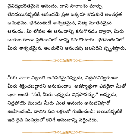
వైవిద్యభరితమైన ఆనందం, దాని సారాంశం మార్పు
లేనిదయినప్పటికీ ఆనందమే ప్రతి ఒక్కరూ కోరుకునే అంతర్గత
అనుభవం. భగవంతుడే శాశ్వతమైన, నిత్య నూతనమైన
ఆనందం. మీ లోపల ఈ ఆనందాన్ని కనుగొనడం ద్వారా, మీరు
బయట కూడా ప్రతిదానిలో దాన్ని కనుగొంటారు. భగవంతునిలో
మీరు శాశ్వతమైన, అంతులేని ఆనందపు జలనిధిని స్పృశిస్తారు.
మీకు చాలా విశ్రాంతి అవసరమైనప్పుడు, నిద్రపోనివ్వకుండా
మీరు శిక్షించబడ్డారని అనుకుందాం, అకస్మాత్తుగా ఎవరైనా మీతో
ఇలా అంటే: “సరే, మీరు ఇప్పుడు నిద్రపోవచ్చు.” అప్పుడు,
నిద్రపోయే ముందు మీరు ఎంత ఆనందం అనుభవిస్తారో
ఊహించండి. దానిని పది లక్షలతో గుణించండి! అయినప్పటికీ
ఇది దైవ సంసర్గంలో కలిగే ఆనందాన్ని వర్ణించదు.