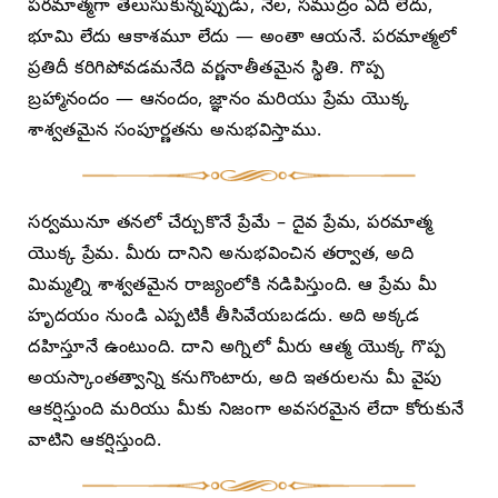
పరమాత్మగా తెలుసుకున్నప్పుడు, నేల, సముద్రం ఏదీ లేదు,
భూమి లేదు ఆకాశమూ లేదు — అంతా ఆయనే. పరమాత్మలో
ప్రతిదీ కరిగిపోవడమనేది వర్ణనాతీతమైన స్థితి. గొప్ప
బ్రహ్మానందం — ఆనందం, జ్ఞానం మరియు ప్రేమ యొక్క
శాశ్వతమైన సంపూర్ణతను అనుభవిస్తాము.
సర్వమునూ తనలో చేర్చుకొనే ప్రేమే – దైవ ప్రేమ, పరమాత్మ
యొక్క ప్రేమ. మీరు దానిని అనుభవించిన తర్వాత, అది
మిమ్మల్ని శాశ్వతమైన రాజ్యంలోకి నడిపిస్తుంది. ఆ ప్రేమ మీ
హృదయం నుండి ఎప్పటికీ తీసివేయబడదు. అది అక్కడ
దహిస్తూనే ఉంటుంది. దాని అగ్నిలో మీరు ఆత్మ యొక్క గొప్ప
అయస్కాంతత్వాన్ని కనుగొంటారు, అది ఇతరులను మీ వైపు
ఆకర్షిస్తుంది మరియు మీకు నిజంగా అవసరమైన లేదా కోరుకునే
వాటిని ఆకర్షిస్తుంది.