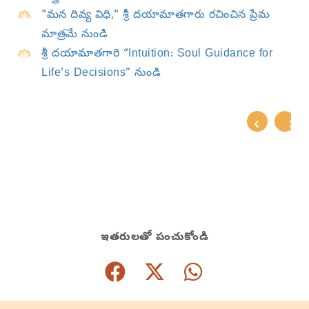
"మన దివ్య విధి," శ్రీ దయామాతగారు రచించిన ప్రేమ
మాత్రమే నుండి
శ్రీ దయామాతగారి “Intuition: Soul Guidance for
Life’s Decisions” నుండి
ఇతరులతో పంచుకోండి