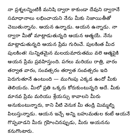
నా ప్రశ్నలన్నింటికీ మనిషి ద్వారా కాకుండా దేవుని ద్వారానే
సమాధానాలు లభించాయని నేను మీకు నిజాయితీతో
చెబుతున్నాను. ఆయన ఉన్నాడు. ఆయన ఉన్నాడు. నా
ద్వారా మీతో మాట్లాడుతున్నది ఆయన ఆత్మయే. నేను
మాట్లాడుతున్నది ఆయన ప్రేమ గురించే. పులకింత మీద
పులకింత! సున్నితమైన మలయమారుతము వలె ఆత్మపైకి
ఆయన ప్రేమ ప్రవహిస్తుంది. పగలు మరియు రాత్రి, వారం
తర్వాత వారం, సంవత్సరం తర్వాత సంవత్సరం ఇది
పెరుగుతూనే ఉంటుంది — ముగింపు ఎక్కడ ఉందో మీకు
తెలియదు. మీలో ప్రతి ఒక్కరు కోరుకుంటున్నది అదే. మీకు
మానవ ప్రేమ మరియు శ్రేయస్సు కావాలని మీరు
అనుకుంటున్నారు, కాని వీటి వెనుక మీ తండ్రి మిమ్మల్ని
పిలుస్తున్నాడు. ఆయన ఇచ్చే అన్ని బహుమతుల కంటే ఆయనే
గొప్పవాడని మీరు గ్రహించినప్పుడు, మీరు ఆయనను
కనుగొంటారు.