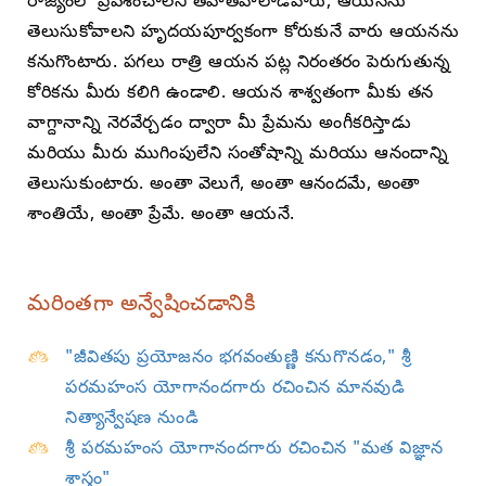
రాజ్యంలో ప్రవేశించాలని తహతహలాడేవారు, ఆయనను
తెలుసుకోవాలని హృదయపూర్వకంగా కోరుకునే వారు ఆయనను
కనుగొంటారు. పగలు రాత్రి ఆయన పట్ల నిరంతరం పెరుగుతున్న
కోరికను మీరు కలిగి ఉండాలి. ఆయన శాశ్వతంగా మీకు తన
వాగ్దానాన్ని నెరవేర్చడం ద్వారా మీ ప్రేమను అంగీకరిస్తాడు
మరియు మీరు ముగింపులేని సంతోషాన్ని మరియు ఆనందాన్ని
తెలుసుకుంటారు. అంతా వెలుగే, అంతా ఆనందమే, అంతా
శాంతియే, అంతా ప్రేమే. అంతా ఆయనే.
మరింతగా అన్వేషించడానికి
"జీవితపు ప్రయోజనం భగవంతుణ్ణి కనుగొనడం," శ్రీ
పరమహంస యోగానందగారు రచించిన మానవుడి
నిత్యాన్వేషణ నుండి
శ్రీ పరమహంస యోగానందగారు రచించిన "మత విజ్ఞాన
శాస్త్రం"