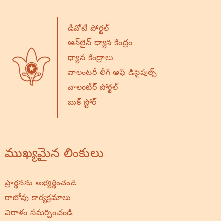
డీవోటీ పోర్టల్
ఆన్‌లైన్ ధ్యాన కేంద్రం
ధ్యాన కేంద్రాలు
వాలంటరీ లీగ్ ఆఫ్ డిసైపుల్స్
వాలంటీర్ పోర్టల్
బుక్ స్టోర్
ముఖ్యమైన లింకులు
ప్రార్థనను అభ్యర్థించండి
రాబోవు కార్యక్రమాలు
విరాళం సమర్పించండి