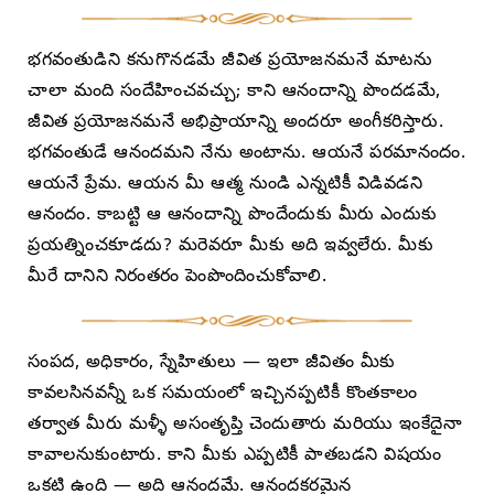
భగవంతుడిని కనుగొనడమే జీవిత ప్రయోజనమనే మాటను
చాలా మంది సందేహించవచ్చు; కాని ఆనందాన్ని పొందడమే,
జీవిత ప్రయోజనమనే అభిప్రాయాన్ని అందరూ అంగీకరిస్తారు.
భగవంతుడే ఆనందమని నేను అంటాను. ఆయనే పరమానందం.
ఆయనే ప్రేమ. ఆయన మీ ఆత్మ నుండి ఎన్నటికీ విడివడని
ఆనందం. కాబట్టి ఆ ఆనందాన్ని పొందేందుకు మీరు ఎందుకు
ప్రయత్నించకూడదు? మరెవరూ మీకు అది ఇవ్వలేరు. మీకు
మీరే దానిని నిరంతరం పెంపొందించుకోవాలి.
సంపద, అధికారం, స్నేహితులు — ఇలా జీవితం మీకు
కావలసినవన్నీ ఒక సమయంలో ఇచ్చినప్పటికీ కొంతకాలం
తర్వాత మీరు మళ్ళీ అసంతృప్తి చెందుతారు మరియు ఇంకేదైనా
కావాలనుకుంటారు. కాని మీకు ఎప్పటికీ పాతబడని విషయం
ఒకటి ఉంది — అది ఆనందమే. ఆనందకరమైన