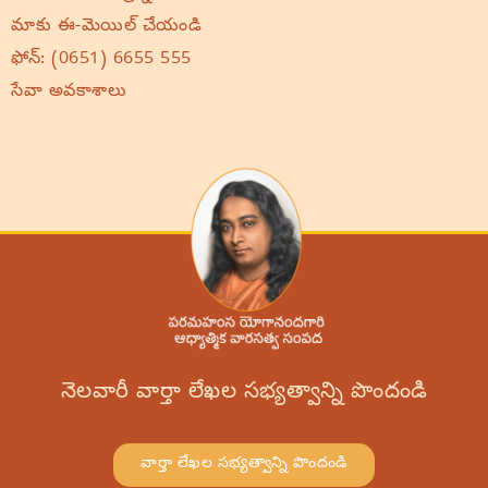
మాకు ఈ-మెయిల్ చేయండి
ఫోన్:
(0651) 6655 555
సేవా అవకాశాలు
నెలవారీ వార్తా లేఖల సభ్యత్వాన్ని పొందండి
వార్తా లేఖల సభ్యత్వాన్ని పొందండి