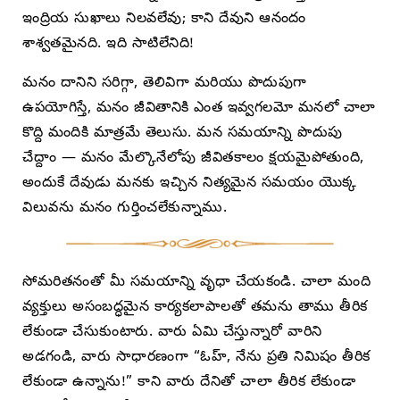
ఇంద్రియ సుఖాలు నిలవలేవు; కాని దేవుని ఆనందం
శాశ్వతమైనది. ఇది సాటిలేనిది!
మనం దానిని సరిగ్గా, తెలివిగా మరియు పొదుపుగా
ఉపయోగిస్తే, మనం జీవితానికి ఎంత ఇవ్వగలమో మనలో చాలా
కొద్ది మందికి మాత్రమే తెలుసు. మన సమయాన్ని పొదుపు
చేద్దాం — మనం మేల్కొనేలోపు జీవితకాలం క్షయమైపోతుంది,
అందుకే దేవుడు మనకు ఇచ్చిన నిత్యమైన సమయం యొక్క
విలువను మనం గుర్తించలేకున్నాము.
సోమరితనంతో మీ సమయాన్ని వృధా చేయకండి. చాలా మంది
వ్యక్తులు అసంబద్ధమైన కార్యకలాపాలతో తమను తాము తీరిక
లేకుండా చేసుకుంటారు. వారు ఏమి చేస్తున్నారో వారిని
అడగండి, వారు సాధారణంగా “ఓహ్, నేను ప్రతి నిమిషం తీరిక
లేకుండా ఉన్నాను!” కాని వారు దేనితో చాలా తీరిక లేకుండా