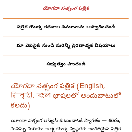
యోగదా సత్సంగ
పత్రిక
పత్రిక యొక్క కథనాల నమూనాను ఆస్వాదించండి
మా వెబ్‌సైట్ నుండి మరిన్ని ప్రేరణాత్మక విషయాలు
సభ్యత్వం పొందండి
యోగదా సత్సంగ
పత్రిక (English,
हिन्दी, বাংলা భాషలలో అందుబాటులో
కలదు)
యోగదా సత్సంగ
ఆన్‌లైన్ కుటుంబాని‌కి స్వాగతం — శరీరం,
మనస్సు మరియు ఆత్మ యొక్క స్వస్థతకు అంకితమైన పత్రిక