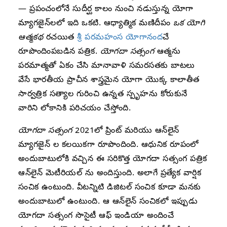
— ప్రపంచంలోనే సుదీర్ఘ కాలం నుంచి నడుస్తున్న యోగా
మ్యాగజైన్‌లలో ఇది ఒకటి. ఆధ్యాత్మిక మణిదీపం
ఒక యోగి
ఆత్మకథ
రచయిత
శ్రీ పరమహంస యోగానంద
చే
రూపొందింపబడిన పత్రిక.
యోగదా సత్సంగ
ఆత్మను
పరమాత్మతో ఏకం చేసి మానావాళి సమరసతకు బాటలు
వేసే భారతీయ ప్రాచీన శాస్త్రమైన యోగా యొక్క కాలాతీత
సార్వత్రిక సత్యాల గురించి ఉన్నత స్పృహను కోరుకునే
వారిని లోకానికి పరిచయం చేస్తోంది.
యోగదా సత్సంగ
2021లో ప్రింట్ మరియు ఆన్‌లైన్
మ్యాగజైన్ ల కలయికగా రూపొందింది. ఆధునిక రూపంలో
అందుబాటులోకి వచ్చిన ఈ సరికొత్త యోగదా సత్సంగ పత్రిక
ఆన్‌లైన్ మెటీరియల్ ను అందిస్తుంది. అలాగే ప్రత్యేక వార్షిక
సంచిక ఉంటుంది. వీటన్నిటి డిజిటల్ సంచిక కూడా మనకు
అందుబాటులో ఉంటుంది. ఆ ఆన్‌లైన్ సంచికలో ఇప్పుడు
యోగదా సత్సంగ సొసైటీ ఆఫ్ ఇండియా అందించే