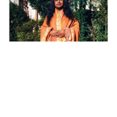
యోగదా సత్సంగ పత్రిక ప్రివ్యూ, 2025 వార్షిక సంచిక