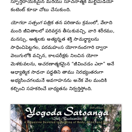
స్ఫూర్తిదాయకమైన మరియు సూచనాత్మక మల్టీమీడియా
కంటెంట్ కూడా చోటు చేసుకుంది.
యోగదా సత్సంగ
పత్రిక తన పరిణామ క్రమంలో, వేలాది
మంది జీవితాలలో పరివర్తన తీసుకువచ్చి, వారి శరీరము,
మనస్సు, ఆత్మలకు అత్యన్నత శక్తి సామర్థ్యాలను
సాధించిపెట్టగల, పరమహంస యోగానందగారి ద్వారా
వెలుగులోకి వచ్చిన, కాలపరీక్షకు నిలచిన యోగా
మెళకువలను, ఆచరణాత్మకమైన “జీవించడం ఎలా” అనే
ఆధ్యాత్మిక సాధనా పద్ధతిని తాము నిరభ్యంతరంగా
అభ్యసించగలమనే అవగాహనను అనేక వేల మందికి
కల్పించి సహకరించే బాధ్యతను నిర్వర్తిస్తోంది.