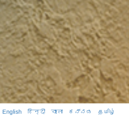
English
हिन्दी
বাংলা
ಕನ್ನಡ
தமிழ்