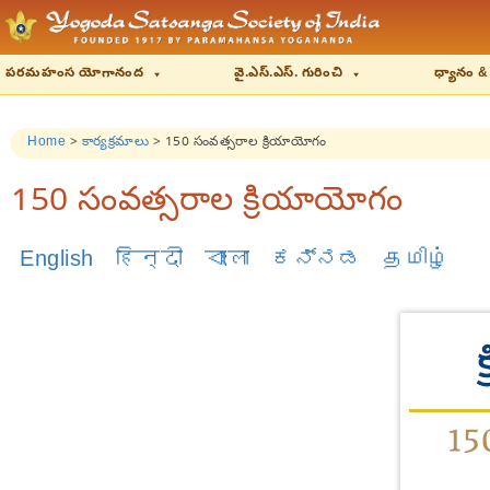
పరమహంస యోగానంద
వై.ఎస్.ఎస్. గురించి
ధ్యానం &
Home
>
కార్యక్రమాలు
>
150 సంవత్సరాల క్రియాయోగం
150 సంవత్సరాల క్రియాయోగం
English
हिन्दी
বাংলা
ಕನ್ನಡ
தமிழ்