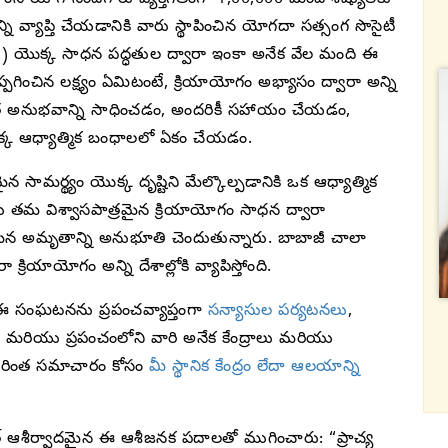
్ని వ్యాప్తి చేయడానికి వారు స్థాపించిన యోగదా సత్సంగ సొసైటీ
ఎఫ్.) యొక్క సాధన పద్ధతుల ద్వారా ఇంకా అనేక వేల మంది ఈ
్పగించిన లక్ష్యం ఏమిటంటే, క్రియాయోగం అభ్యాసం ద్వారా అన్ని
్తిగత అనుభవాన్ని సాధించడం, అందరికీ సహాయం చేయడం,
ొక్క ఆధ్యాత్మిక బంధాలలో ఏకం చేయడం.
ర్థ్యం యొక్క దృష్టిని మేల్కొల్పడానికి ఒక ఆధ్యాత్మిక
ేషకులు తమ విశ్వాసపాత్రమైన క్రియాయోగం సాధన ద్వారా
అమృతాన్ని అనుభూతి చెందుతున్నారు. బాబాజీ చాలా
క్రియాయోగం అన్ని దేశాల్లోకి వ్యాపిస్తోంది.
్ ఈ సంఘటనను ప్రపంచవ్యాప్తంగా
సన్యాసుల పర్యటనలు
,
) మరియు ప్రపంచంలోని వారి అనేక కేంద్రాలు మరియు
ి మరింత సమాచారం కోసం
మీ స్థానిక కేంద్రం లేదా ఆలయాన్ని
ఆశీర్వాదమైన ఈ ఆశీజనక పదాలతో ముగించారు: “ప్రాచ్య