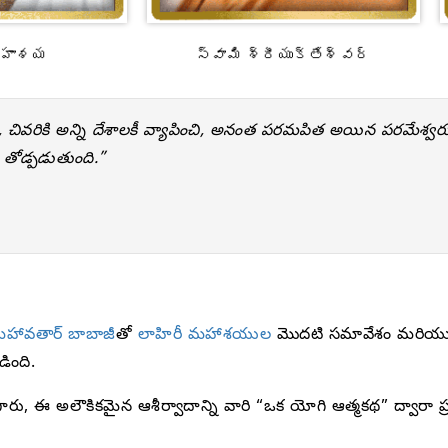
 మహాశయ
స్వామి శ్రీయుక్తేశ్వర్
యోగం, చివరికి అన్ని దేశాలకీ వ్యాపించి, అనంత పరమపిత అయిన పరమేశ్వరుణ్
 తోడ్పడుతుంది.”
హావతార్ బాబాజీ
తో
లాహిరీ మహాశయుల
మొదటి సమావేశం మరియు క్ర
ింది.
ు, ఈ అలౌకికమైన ఆశీర్వాదాన్ని వారి “ఒక యోగి ఆత్మకథ” ద్వారా ప్ర