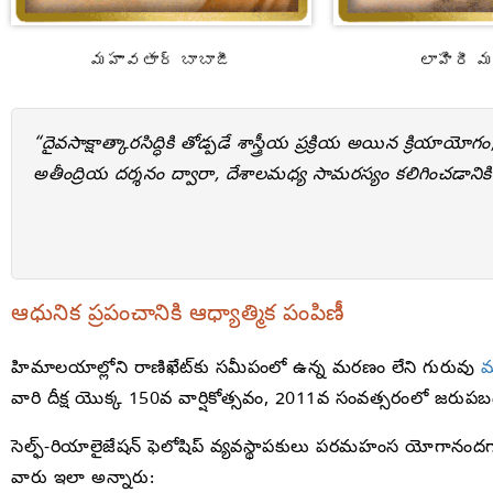
మహావతార్ బాబాజీ
లాహిరీ
“దైవసాక్షాత్కారసిద్ధికి తోడ్పడే శాస్త్రీయ ప్రక్రియ అయిన క్రియా
అతీంద్రియ దర్శనం ద్వారా, దేశాలమధ్య సామరస్యం కలిగించడానికి
ఆధునిక ప్రపంచానికి ఆధ్యాత్మిక పంపిణీ
హిమాలయాల్లోని రాణిఖేట్‌కు సమీపంలో ఉన్న మరణం లేని గురువు
మ
వారి దీక్ష యొక్క 150వ వార్షికోత్సవం, 2011వ సంవత్సరంలో జరుపబడ
సెల్ఫ్-రియాలైజేషన్ ఫెలోషిప్ వ్యవస్థాపకులు పరమహంస యోగానందగార
వారు ఇలా అన్నారు: