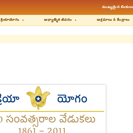
ముఖ్యమైన లింకులు
 క్రియాయోగం
ఆధ్యాత్మిక జీవనం
ఆశ్రమాలు & కేంద్రాలు