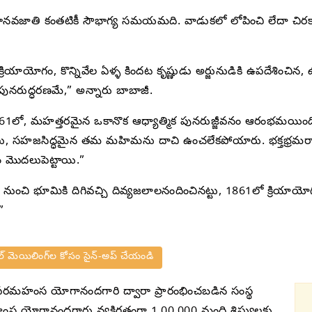
నవజాతి కంతటికీ సౌభాగ్య సమయమది. వాడుకలో లోపించి లేదా చిరకా
్రియాయోగం, కొన్నివేల ఏళ్ళ కిందట కృష్ణుడు అర్జునుడికి ఉపదేశించిన, ఉత
ి పునరుద్ధరణమే,” అన్నారు బాబాజీ.
1లో, మహత్తరమైన ఒకానొక ఆధ్యాత్మిక పునరుజ్జీవనం ఆరంభమయింది.
యులు, సహజసిద్ధమైన తమ మహిమను దాచి ఉంచలేకపోయారు. భక్తభ్రమరాల
ం మొదలుపెట్టాయి.”
నుంచి భూమికి దిగివచ్చి దివ్యజలాలనందించినట్టు, 1861లో క్రియా
”
 మెయిలింగ్‌ల కోసం సైన్-అప్ చేయండి
పరమహంస యోగానందగారి ద్వారా ప్రారంభించబడిన సంస్థ
స యోగానందగారు వ్యక్తిగతంగా 1,00,000 మంది శిష్యులకు