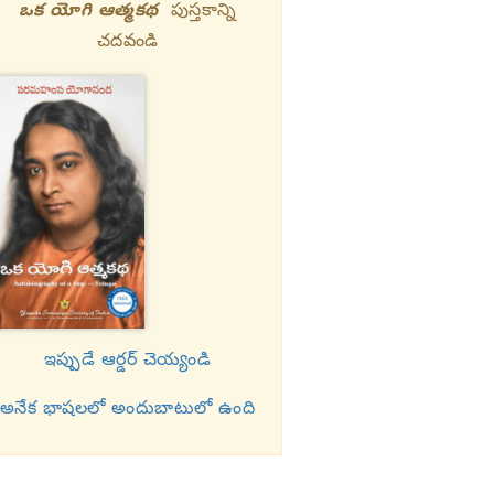
ఒక యోగి ఆత్మకథ
పుస్తకాన్ని
చదవండి
ఇప్పుడే ఆర్డర్ చెయ్యండి
అనేక భాషలలో అందుబాటులో ఉంది