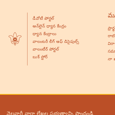
ము
డీవోటీ పోర్టల్
ఆన్‌లైన్ ధ్యాన కేంద్రం
ప్రా
ధ్యాన కేంద్రాలు
రాబో
వాలంటరీ లీగ్ ఆఫ్ డిసైపుల్స్
విర
వాలంటీర్ పోర్టల్
సమా
బుక్ స్టోర్
నా 
నెలవారీ వార్తా లేఖల సభ్యత్వాన్ని పొందండి