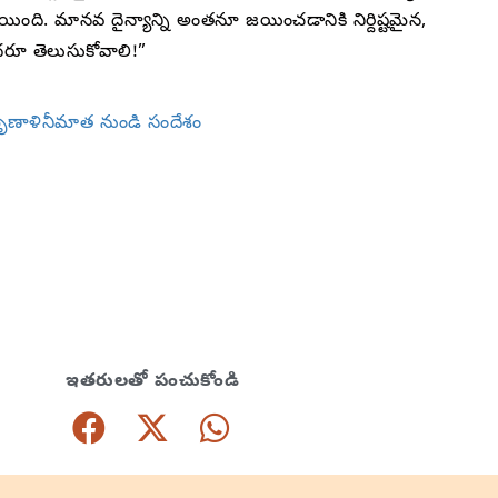
దలయింది. మానవ దైన్యాన్ని అంతనూ జయించడానికి నిర్దిష్టమైన,
ందరూ తెలుసుకోవాలి!”
 మృణాళినీమాత నుండి సందేశం
ఇతరులతో పంచుకోండి