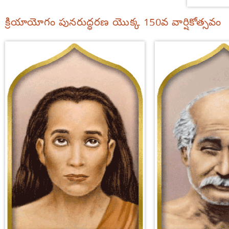
క్రియాయోగం పునరుద్ధరణ యొక్క 150వ వార్షికోత్సవం