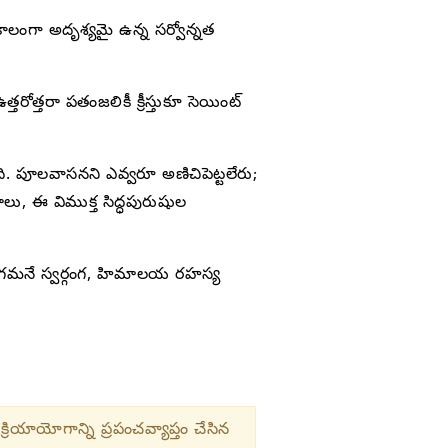
లంగా అదృశ్యమై ఉన్న సర్వోన్నత
్తరోత్తరా పతంజలికీ క్రీస్తుకూ సెయింట్
 పూలవాసనని ఎవ్వరూ అణిచిపెట్టలేరు;
ు, ఈ విముక్త సిద్ధపురుషుల
యోగమనే స్వర్గంగ, హిమాలయ రహస్య
క్రియాయోగాన్ని ప్రపంచవ్యాప్తం చేసిన