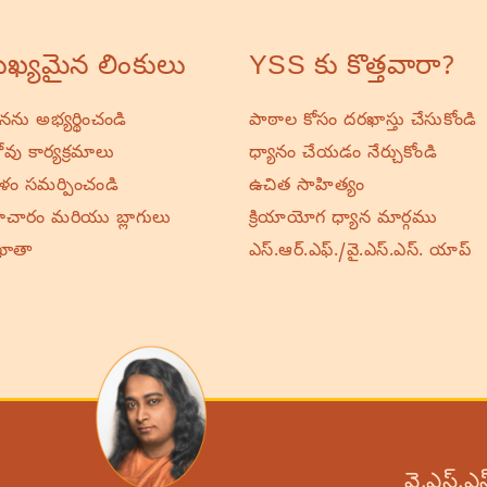
ఖ్యమైన లింకులు
YSS కు కొత్తవారా?
ర్థనను అభ్యర్థించండి
పాఠాల కోసం దరఖాస్తు చేసుకోండి
వు కార్యక్రమాలు
ధ్యానం చేయడం నేర్చుకోండి
ాళం సమర్పించండి
ఉచిత సాహిత్యం
చారం మరియు బ్లాగులు
క్రియాయోగ ధ్యాన మార్గము
ఖాతా
ఎస్.ఆర్.ఎఫ్./వై.ఎస్.ఎస్. యాప్
వై.ఎస్.ఎ