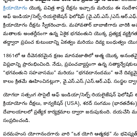
క్రియాయోగం
యొక్క పవిత్ర శాస్త్ర దీక్షను ఇచ్చారు మరియు ఈ సందేశాన
ఆఫ్ ఇండియా/సెల్ఫ్-రియలైజేషన్ ఫెలోషిప్ (వై.ఎస్.ఎస్./ఎస్.ఆర్.
క్రియాయోగం దీక్షను స్వీకరించారు. మహావతార్ బాబాజీగారు వారికి అప
మతాలకు అంతర్లీనంగా ఉన్న ఏకైక భగవంతుని యొక్క ప్రత్యక్ష వ్యక
తద్ద్వారా ప్రపంచ కుటుంబాన్ని ఏకత్వం మరియు దివ్య బంధుత్వం య
1861లో ఆ దీవెనకరమైన క్షణం మానవజాతిలో ఆత్మ యొక్క అనంతమైన సామ
విప్లవాన్ని ప్రారంభించింది. నేడు, ప్రపంచవ్యాప్తంగా ఉన్న సత్యాన్వ
“భగవంతుని సహవాసము” మరియు “భగవదానందము” అనే దివ్యమైన 
కాలం క్రితమే ఊహించినట్లుగా, వై.ఎస్.ఎస్./ఎస్.ఆర్.ఎఫ్. సంస్థల ద్వారా 
యోగదా సత్సంగ సొసైటీ ఆఫ్ ఇండియా/సెల్ఫ్-రియలైజేషన్ ఫెలోషిప
క్రియాయోగం దీక్షలు, కాన్వకేషన్ (USA), శరద్ సంగమం (భారతదేశం
దేవాలయాలలో ప్రత్యేక కార్యక్రమాల ద్వారా జరుపుకుంది. దయచేస
సంప్రదించండి.
పరమహంస యోగానందగారు వారి “ఒక యోగి ఆత్మకథ” ను భవిష్యత్ 