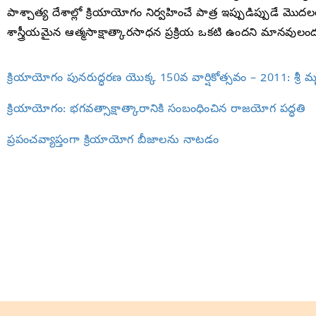
పాశ్చాత్య దేశాల్లో క్రియాయోగం నిర్వహించే పాత్ర ఇప్పుడిప్పుడే మొ
శాస్త్రీయమైన ఆత్మసాక్షాత్కారసాధన ప్రక్రియ ఒకటి ఉందని మానవుల
క్రియాయోగం పునరుద్ధరణ యొక్క 150వ వార్షికోత్సవం – 2011: శ్రీ
క్రియాయోగం: భగవత్సాక్షాత్కారానికి సంబంధించిన రాజయోగ పద్ధతి
ప్రపంచవ్యాప్తంగా క్రియాయోగ బీజాలను నాటడం