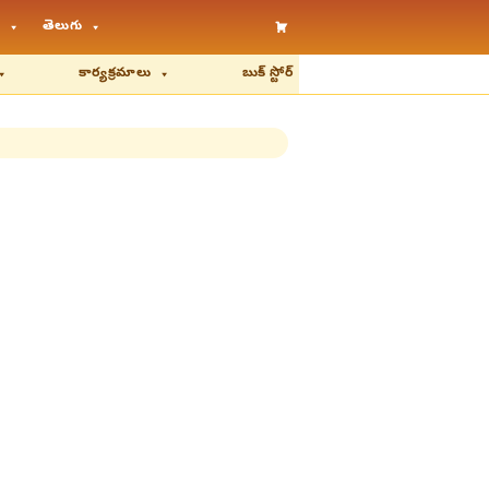
తెలుగు
కార్యక్రమాలు
బుక్ స్టోర్