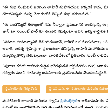
“ఈ శుభ సంఘటన జరిగింది లాహిరీ మహాశయుల కొక్కరికే కాదు; మా
యోగవిద్యను మళ్ళీ వెలుగులోకి తెచ్చిన శుభ తరుణమది.”
“ఈ పంధొమ్మిదో శతాబ్దంలో నేను నీద్వారా ప్రపంచానికి అందిస్తున్న ఈ క
జాన్ కూ సెయింట్ పాల్ కూ తదితర శిష్యులకూ తెలిసి ఉన్న శాస్త్రానిక
“సమాజ సామాన్యానికి తెలియకుండానే, కాశీలో ఒక మారుమూల, 186
అలాగే, ఆదర్శ గృహస్థుగా ప్రశాంతంగా జీవిస్తున్న లాహిరీ మహాశ
దివ్యామృతాన్ని వెతుక్కుంటూ, భారతదేశంలో ప్రతిభాగం నుంచీ రావడ
“పురాణ కథలో దాహాతురుడైన భగీరథుడనే భక్తుడికోసం గంగ, ఆకాశం 
గహ్వరం నుంచి సామాన్య జనపదాలకు ప్రవహించడం మొదలుపెట్టింది.
క్రియాయోగం నేర్చుకోండి
వై.ఎస్.ఎస్. ఈ-సమాచారం మరియు డిజిటల్
మహావతార్ బాబాజీ మరియు స్వామి
శ్రీయుక్తేశ్వర్‌
ల ఆదేశానుసారం, 
కృషితో
ఈ అలౌకికమైన నది ఈనాటికీ ప్రవహిస్తూనే ఉంది
. పరమహం