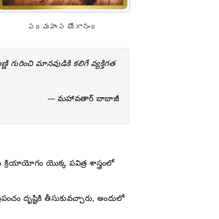
పరమహంస యోగానంద
ణి గురించి మానవుడికి కలిగే వ్యక్తిగత
— మహావతార్ బాబాజీ
ియాయోగం యొక్క పవిత్ర శాస్త్రంలో
పంచం దృష్టికి తీసుకువచ్చారు, అందులో