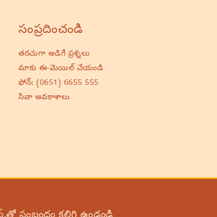
సంప్రదించండి
తరచుగా అడిగే ప్రశ్నలు
మాకు ఈ-మెయిల్ చేయండి
ఫోన్:
(0651) 6655 555
సేవా అవకాశాలు
స్.తో సంబంధం కలిగి ఉండండి