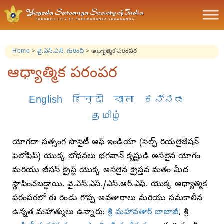
Home
>
వై.ఎస్.ఎస్. గురించి
>
ఆధ్యాత్మిక పరంపర
ఆధ్యాత్మిక పరంపర
English
हिन्दी
বাংলা
ಕನ್ನಡ
தமிழ்
యోగదా సత్సంగ సొసైటీ ఆఫ్ ఇండియా (సెల్ఫ్-రియలైజేషన్
ఫెలోషిప్) యొక్క బోధనలు భగవాన్ కృష్ణుడి అసలైన యోగం
మరియు జీసస్ క్రైస్ట్ యొక్క అసలైన క్రైస్తవ మతం మీద
స్థాపించబడ్డాయి. వై.ఎస్.ఎస్./ఎస్.ఆర్.ఎఫ్. యొక్క ఆధ్యాత్మిక
పరంపరలో ఈ రెండు గొప్ప అవతారాలు మరియు సమకాలీన
ఉన్నత మహాత్ములు ఉన్నారు:
శ్రీ
మహావతార్ బాబాజీ
, శ్రీ