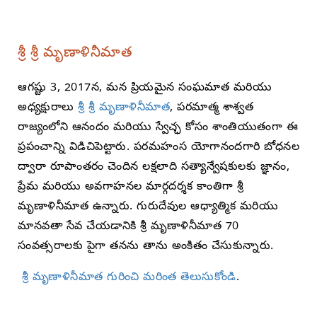
శ్రీ శ్రీ మృణాళినీమాత
ఆగష్టు 3, 2017న, మన ప్రియమైన సంఘమాత మరియు
అధ్యక్షురాలు
శ్రీ శ్రీ మృణాళినీమాత
, పరమాత్మ శాశ్వత
రాజ్యంలోని ఆనందం మరియు స్వేచ్ఛ కోసం శాంతియుతంగా ఈ
ప్రపంచాన్ని విడిచిపెట్టారు. పరమహంస యోగానందగారి బోధనల
ద్వారా రూపాంతరం చెందిన లక్షలాది సత్యాన్వేషకులకు జ్ఞానం,
ప్రేమ మరియు అవగాహనల మార్గదర్శక కాంతిగా శ్రీ
మృణాళినీమాత ఉన్నారు. గురుదేవుల ఆధ్యాత్మిక మరియు
మానవతా సేవ చేయడానికి శ్రీ మృణాళినీమాత 70
సంవత్సరాలకు పైగా తనను తాను అంకితం చేసుకున్నారు.
శ్రీ మృణాళినీమాత గురించి మరింత తెలుసుకోండి
.