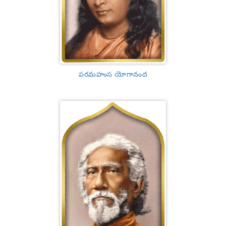
పరమహంస యోగానంద