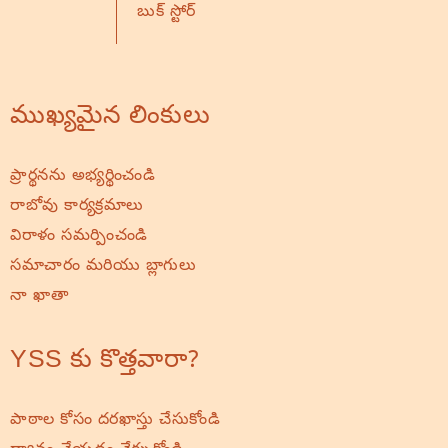
బుక్ స్టోర్
ముఖ్యమైన లింకులు
ప్రార్థనను అభ్యర్థించండి
రాబోవు కార్యక్రమాలు
విరాళం సమర్పించండి
సమాచారం మరియు బ్లాగులు
నా ఖాతా
YSS కు కొత్తవారా?
పాఠాల కోసం దరఖాస్తు చేసుకోండి