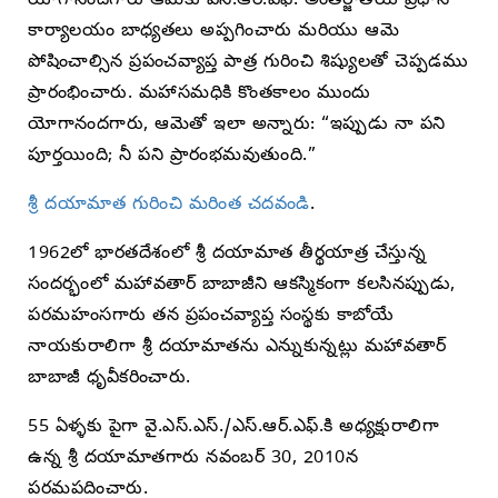
యోగానందగారు ఆమెకు ఎస్.ఆర్.ఎఫ్. అంతర్జాతీయ ప్రధాన
కార్యాలయం బాధ్యతలు అప్పగించారు మరియు ఆమె
పోషించాల్సిన ప్రపంచవ్యాప్త పాత్ర గురించి శిష్యులతో చెప్పడము
ప్రారంభించారు. మహాసమధికి కొంతకాలం ముందు
యోగానందగారు, ఆమెతో ఇలా అన్నారు: “ఇప్పుడు నా పని
పూర్తయింది; నీ పని ప్రారంభమవుతుంది.”
శ్రీ దయామాత గురించి మరింత చదవండి
.
1962లో భారతదేశంలో శ్రీ దయామాత తీర్థయాత్ర చేస్తున్న
సందర్భంలో మహావతార్ బాబాజీని ఆకస్మికంగా కలసినప్పుడు,
పరమహంసగారు తన ప్రపంచవ్యాప్త సంస్థకు కాబోయే
నాయకురాలిగా శ్రీ దయామాతను ఎన్నుకున్నట్లు మహావతార్
బాబాజీ ధృవీకరించారు.
55 ఏళ్ళకు పైగా వై.ఎస్.ఎస్./ఎస్.ఆర్.ఎఫ్.కి అధ్యక్షురాలిగా
ఉన్న శ్రీ దయామాతగారు నవంబర్ 30, 2010న
పరమపదించారు.