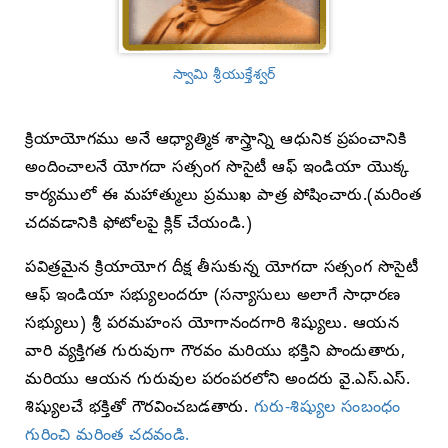
స్వామి శ్రీయుక్తేశ్వర్
క్రియాయోగము అనే ఆధ్యాత్మిక శాస్త్రాన్ని ఆధునిక ప్రపంచానికి
అందించాలనే యోగదా సత్సంగ సొసైటీ ఆఫ్ ఇండియా యొక్క
కార్యములో ఈ మహాత్ములు ప్రముఖ పాత్ర పోషించారు.(మరింత
చదవడానికి ఫోటోలపై క్లిక్ చేయండి.)
పవిత్రమైన క్రియాయోగ దీక్ష తీసుకున్న యోగదా సత్సంగ సొసైటీ
ఆఫ్ ఇండియా సభ్యులందరూ (సన్యాసులు అలాగే సాధారణ
సభ్యులు) శ్రీ పరమహంస యోగానందగారి శిష్యులు. ఆయన
వారి వ్యక్తిగత గురువుగా గౌరవం మరియు భక్తిని పొందుతారు,
మరియు ఆయన గురువుల పరంపరలోని అందరు వై.ఎస్.ఎస్.
శిష్యులచే భక్తితో గౌరవించబడతారు.
గురు-శిష్యుల సంబంధం
గురించి మరింత చదవండి.