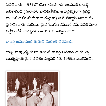
పిలిచేవారు. 1951లో యోగానందగారు ఆయనకి రాజర్షి
జనకానంద (పురాతన భారతదేశపు, ఆధ్యాత్మికంగా ప్రసిద్ధి
గాంచిన జనక మహారాజు గుర్తుగా) అనే సన్యాసి బిరుదును
ప్రసాదించారు మరియు వై.ఎస్.ఎస్./ఎస్.ఆర్.ఎఫ్. పనికి మార్గ
నిర్దేశం చేసే బాధ్యతను ఆయనకు అప్పగించారు.
రాజర్షి జనకానంద గురించి మరింత చదవండి.
గొప్ప పాశ్చాత్య యోగి అయిన రాజర్షి జనకానంద యొక్క
ఆదర్శప్రాయమైన జీవితం ఫిబ్రవరి 20, 1955న ముగిసింది.