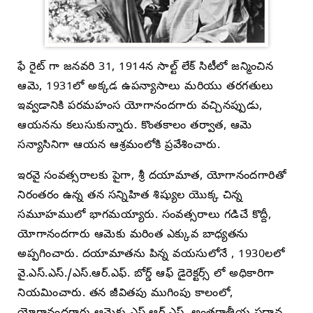
ఫే రైట్ గా జనవరి 31, 1914న సాల్ట్ లేక్ సిటీలో జన్మించిన
ఆమె, 1931లో అక్కడ ఉపన్యాసాలు మరియు తరగతులు
ఇవ్వడానికి పరమహంస యోగానందగారు వచ్చినప్పుడు,
ఆయనను కలుసుకున్నారు. కొంతకాలం తర్వాత, ఆమె
సన్యాసినిగా ఆయన ఆశ్రమంలోకి ప్రవేశించారు.
ఇరవై సంవత్సరాలకు పైగా, శ్రీ దయామాత, యోగానందగారితో
నిరంతరం ఉన్న తన సన్నిహిత శిష్యుల యొక్క చిన్న
సమూహములో భాగమయ్యారు. సంవత్సరాలు గడిచే కొద్దీ,
యోగానందగారు ఆమెకు మరింత ఎక్కువ బాధ్యతను
అప్పగించారు. దయామాతను పిన్న వయసులోనే , 1930లలో
వై.ఎస్.ఎస్./ఎస్.ఆర్.ఎఫ్. బోర్డ్ ఆఫ్ డైరెక్టర్స్ లో అధికారిగా
నియమించారు. తన జీవితపు ముగింపు కాలంలో,