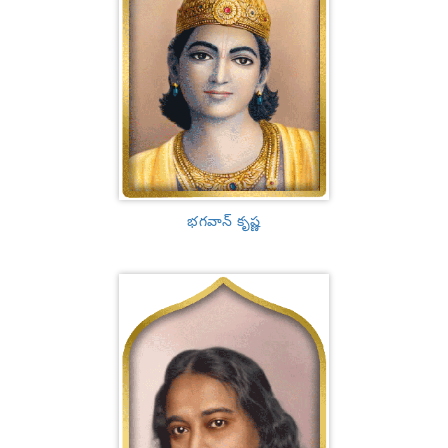
భగవాన్ కృష్ణ