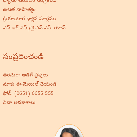
ధ్యానం చేయడం నేర్చుకోండి
ఉచిత సాహిత్యం
క్రియాయోగ ధ్యాన మార్గము
ఎస్.ఆర్.ఎఫ్./వై.ఎస్.ఎస్. యాప్
సంప్రదించండి
తరచుగా అడిగే ప్రశ్నలు
మాకు ఈ-మెయిల్ చేయండి
ఫోన్:
(0651) 6655 555
సేవా అవకాశాలు