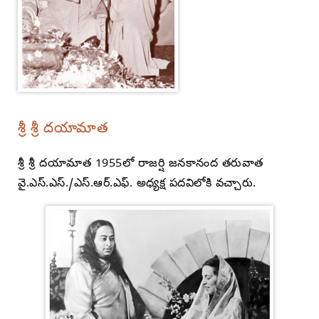
శ్రీ శ్రీ దయామాత
శ్రీ శ్రీ దయామాత 1955లో రాజర్షి జనకానంద తరువాత
వై.ఎస్.ఎస్./ఎస్.ఆర్.ఎఫ్. అధ్యక్ష పదవిలోకి వచ్చారు.