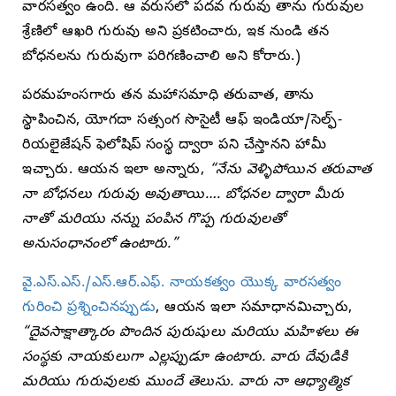
వారసత్వం ఉంది. ఆ వరుసలో పదవ గురువు తాను గురువుల
శ్రేణిలో ఆఖరి గురువు అని ప్రకటించారు, ఇక నుండి తన
బోధనలను గురువుగా పరిగణించాలి అని కోరారు.)
పరమహంసగారు తన మహాసమాధి తరువాత, తాను
స్థాపించిన, యోగదా సత్సంగ సొసైటీ ఆఫ్ ఇండియా/సెల్ఫ్-
రియలైజేషన్ ఫెలోషిప్ సంస్థ ద్వారా పని చేస్తానని హామీ
ఇచ్చారు. ఆయన ఇలా అన్నారు,
“నేను వెళ్ళిపోయిన తరువాత
నా బోధనలు గురువు అవుతాయి…. బోధనల ద్వారా మీరు
నాతో మరియు నన్ను పంపిన గొప్ప గురువులతో
అనుసంధానంలో ఉంటారు.”
వై.ఎస్.ఎస్./ఎస్.ఆర్.ఎఫ్. నాయకత్వం యొక్క వారసత్వం
గురించి ప్రశ్నించినప్పుడు
, ఆయన ఇలా సమాధానమిచ్చారు,
“దైవసాక్షాత్కారం పొందిన పురుషులు మరియు మహిళలు ఈ
సంస్థకు నాయకులుగా ఎల్లప్పుడూ ఉంటారు. వారు దేవుడికి
మరియు గురువులకు ముందే తెలుసు. వారు నా ఆధ్యాత్మిక