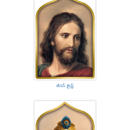
జీసస్ క్రైస్ట్