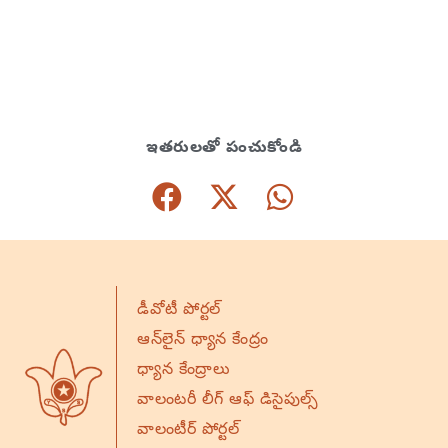
ఇతరులతో పంచుకోండి
డీవోటీ పోర్టల్
ఆన్‌లైన్ ధ్యాన కేంద్రం
ధ్యాన కేంద్రాలు
వాలంటరీ లీగ్ ఆఫ్ డిసైపుల్స్
వాలంటీర్ పోర్టల్