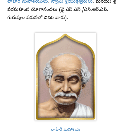
లాహిరీ మహాశయులు
,
స్వామి శ్రీయుక్తేశ్వరులు
, మరియు శ్రీ
పరమహంస యోగానందలు (వై.ఎస్.ఎస్./ఎస్.ఆర్.ఎఫ్.
గురువుల వరుసలో చివరి వారు).
లాహిరీ మహాశయ