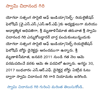
స్వామి చిదానంద గిరి
యోగదా సత్సంగ సొసైటి ఆఫ్ ఇండియా/సెల్ఫ్- రియలైజేషన్
ఫెలోషిప్ (వై.ఎస్.ఎస్./ఎస్.ఆర్.ఎఫ్.)కు అధ్యక్షులుగా మరియు
ఆధ్యాత్మిక అధిపతిగా, శ్రీ మృణాళినీమాత తరువాత శ్రీ స్వామి
చిదానంద గిరి ఎన్నుకోబడ్డారనే వార్త పంచుకుంటున్నందుకు
యోగదా సత్సంగ సొసైటి ఆఫ్ ఇండియా/సెల్ఫ్-రియలైజేషన్
ఫెలోషిప్ బోర్డు డైరెక్టర్లు ఆనందముగా ఉన్నారు. శ్రీ
మృణాళినీమాత, జనవరి 2011 నుండి గత నెల ఆమె
పరమపదించే వరకు ఆమె ఈ పదవిలో ఉన్నారు. ఆగస్టు 30,
2017 బుధవారం ఎస్‌.ఆర్‌.ఎఫ్. డైరెక్టర్ల బోర్డు ఏకగ్రీవ ఓటు
ద్వారా స్వామి చిదానంద గిరి గారి నియామకం జరిగింది.
స్వామి చిదానంద గిరి గురించి మరింత తెలుసుకోండి
.