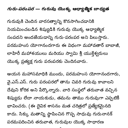
గురు-పరంపర
— గురువు యొక్క ఆధ్యాత్మిక బాధ్యత
గురువుకి చెందిన వారసత్వాన్ని కొనసాగించడానికి
నియమించబడిన శిష్యుడికి గురువు యొక్క ఆధ్యాత్మిక
సంపదని అందజేయడాన్ని గురు-పరంపర అని పిలుస్తారు.
పరమహంస యోగానందగారు ఈ విధంగా మహావతార్ బాబాజీ,
లాహిరీ మహాశయులు మరియు స్వామి శ్రీ యుక్తేశ్వరులు
యొక్క ప్రత్యక్ష గురు పరంపరకు చెందినవారు.
ఆయన మహాసమాధికి ముందు, పరమహంస యోగానందగారు,
వై.ఎస్.ఎస్. గురు పరంపరలో తాను చివరి గురువు కావాలని
దేవుని కోరిక అని పేర్కొన్నారు. వారి సంస్థలో తరువాత వచ్చిన
శిష్యుడు లేదా నాయకుడు, తమను తాము గురువుగా ఎప్పటికీ
భావించరు. (ఈ దైవిక శాసనం మత చరిత్రలో ప్రత్యేకమైనది
కాదు. సిక్కు మతాన్ని స్థాపించిన గొప్ప సాధువు గురునానక్
పరమపదించిన తరువాత, గురువుల యొక్క సాధారణ