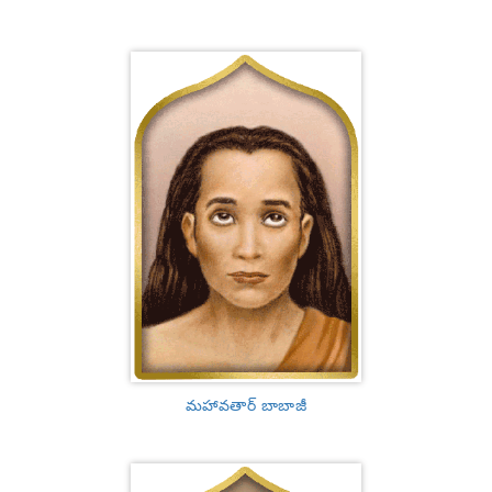
మహావతార్ బాబాజీ