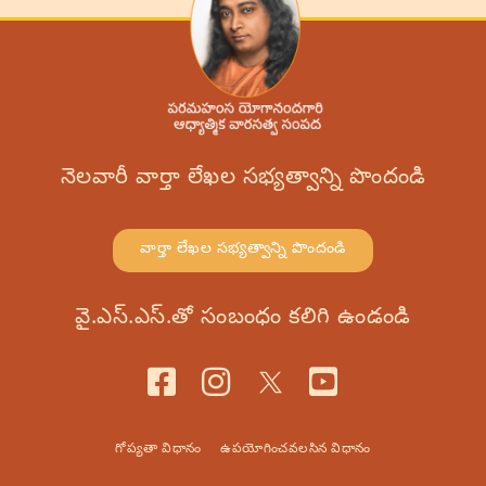
నెలవారీ వార్తా లేఖల సభ్యత్వాన్ని పొందండి
వార్తా లేఖల సభ్యత్వాన్ని పొందండి
వై.ఎస్.ఎస్.తో సంబంధం కలిగి ఉండండి
గోప్యతా విధానం
ఉపయోగించవలసిన విధానం