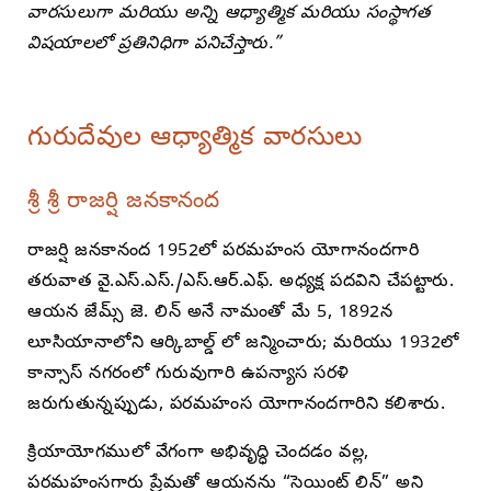
వారసులుగా మరియు అన్ని ఆధ్యాత్మిక మరియు సంస్థాగత
విషయాలలో ప్రతినిధిగా పనిచేస్తారు.”
గురుదేవుల ఆధ్యాత్మిక వారసులు
శ్రీ శ్రీ రాజర్షి జనకానంద
రాజర్షి జనకానంద 1952లో పరమహంస యోగానందగారి
తరువాత వై.ఎస్.ఎస్./ఎస్.ఆర్.ఎఫ్. అధ్యక్ష పదవిని చేపట్టారు.
ఆయన జేమ్స్ జె. లిన్ అనే నామంతో మే 5, 1892న
లూసియానాలోని ఆర్కిబాల్డ్ లో జన్మించారు; మరియు 1932లో
కాన్సాస్ నగరంలో గురువుగారి ఉపన్యాస సరళి
జరుగుతున్నప్పుడు, పరమహంస యోగానందగారిని కలిశారు.
క్రియాయోగములో వేగంగా అభివృద్ధి చెందడం వల్ల,
పరమహంసగారు ప్రేమతో ఆయనను “సెయింట్ లిన్” అని