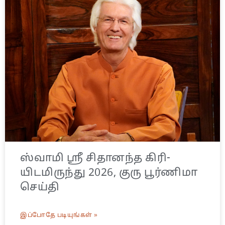
ஸ்வாமி ஸ்ரீ சிதானந்த கிரி-
யிடமிருந்து 2026, குரு பூர்ணிமா
செய்தி
இப்போதே படியுங்கள் »