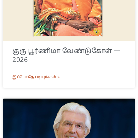
குரு பூர்ணிமா வேண்டுகோள் —
2026
இப்போதே படியுங்கள் »