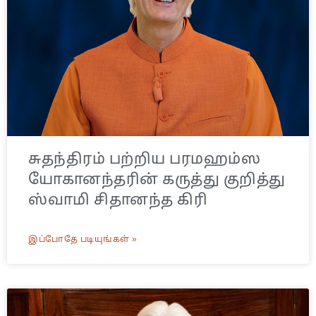
சுதந்திரம் பற்றிய பரமஹம்ஸ
யோகானந்தரின் கருத்து குறித்து
ஸ்வாமி சிதானந்த கிரி
இப்போதே படியுங்கள் »