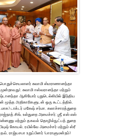
் பொதுச்செயலாளர் சுவாமி ஸ்மராணானந்தா
 மூன்றாவது), சுவாமி ஈஸ்வரானந்தா மற்றும்
நிஷ்டானந்தா ஆகியோர் புதுடெல்லியில் இந்திய
ன் மூத்த அதிகாரிகளுடன் ஒரு கூட்டத்தில்,
டமாக) டாக்டர் மகேஷ் சர்மா, கலாச்சாரத்துறை
ராஜ்நாத் சிங், உள்துறை அமைச்சர்; ஶ்ரீ எஸ் எஸ்
ின்னணு மற்றும் தகவல் தொழில்நுட்பத் துறை
 பியுஷ் கோயல், ரயில்வே அமைச்சர் மற்றும் ஸ்ரீ
ாதவ், ராஜ்யசபா உறுப்பினர் (பாராளுமன்றம்)