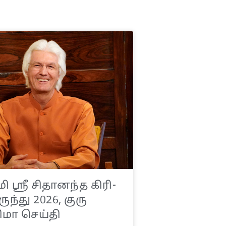
 ஸ்ரீ சிதானந்த கிரி-
ுந்து 2026, குரு
ிமா செய்தி