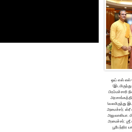
ஒய் எஸ் எஸ
(இடமிருந்து
பிரம்மச்சாரி 
அரசாங்கத்தி
(வலமிருந்து இ
அமைச்சர்; ஸ்ரீ 
அலுவாலியா, ம
அமைச்சர்; ஶ்ரீ
பூபேந்திர ய