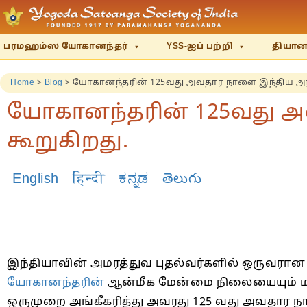
பரமஹம்ஸ யோகானந்தர்
YSS-ஐப் பற்றி
தியானம
Home
>
Blog
>
யோகானந்தரின் 125வது அவதார நாளை இந்திய அரச
யோகானந்தரின் 125வது அ
கூறுகிறது.
English
हिन्दी
ಕನ್ನಡ
తెలుగు
இந்தியாவின் அமரத்துவ புதல்வர்களில் ஒருவரான
யோகானந்தரின்
ஆன்மீக மேன்மை நிலையையும் மற்ற
ஒருமுறை அங்கீகரித்து அவரது 125 வது அவதார ந