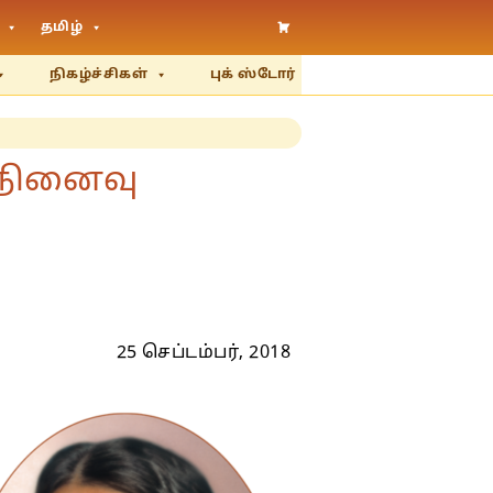
தமிழ்
நிகழ்ச்சிகள்
புக் ஸ்டோர்
 நினைவு
25 செப்டம்பர், 2018