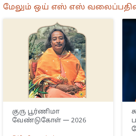
மேலும் ஒய் எஸ் எஸ் வலைப்பதிவ
குரு பூர்ணிமா
ச
வேண்டுகோள் — 2026
ய