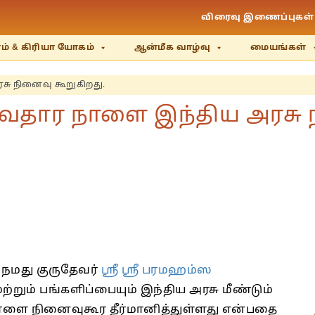
விரைவு இணைப்புகள்
் & கிரியா யோகம்
ஆன்மீக வாழ்வு
மையங்கள்
ு நினைவு கூறுகிறது.
வதார நாளை இந்திய அரசு
 நமது குருதேவர்
ஸ்ரீ ஸ்ரீ பரமஹம்ஸ
ும் பங்களிப்பையும் இந்திய அரசு மீண்டும்
ாளை நினைவுகூர தீர்மானித்துள்ளது என்பதை