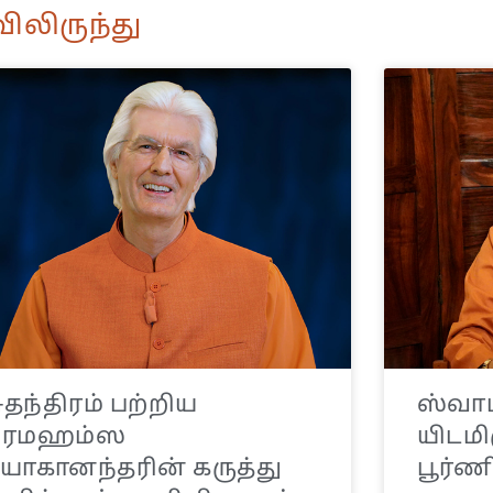
ிலிருந்து
ுதந்திரம் பற்றிய
ஸ்வாமி
பரமஹம்ஸ
யிடமிர
ோகானந்தரின் கருத்து
பூர்ண