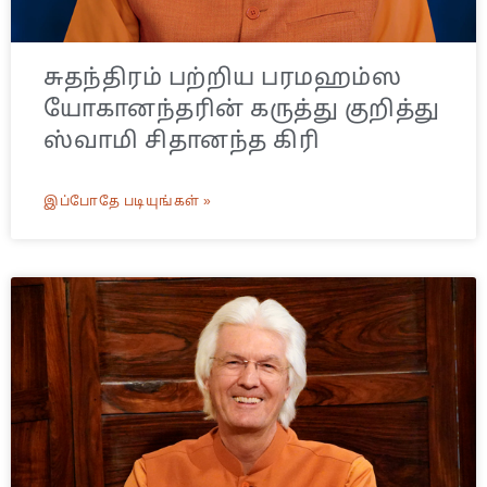
சுதந்திரம் பற்றிய பரமஹம்ஸ
யோகானந்தரின் கருத்து குறித்து
ஸ்வாமி சிதானந்த கிரி
இப்போதே படியுங்கள் »