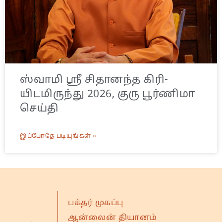
ஸ்வாமி ஸ்ரீ சிதானந்த கிரி-
யிடமிருந்து 2026, குரு பூர்ணிமா
செய்தி
இப்போதே படியுங்கள் »
பக்தர் முகப்பு
ஆன்லைன் தியானம்