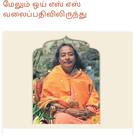
மேலும் ஒய் எஸ் எஸ்
வலைப்பதிவிலிருந்து