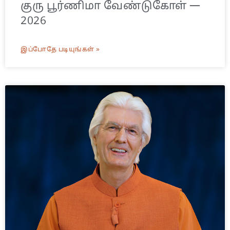
குரு பூர்ணிமா வேண்டுகோள் —
2026
இப்போதே படியுங்கள் »