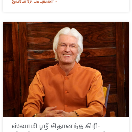
இப்போதே படியுங்கள் »
ஸ்வாமி ஸ்ரீ சிதானந்த கிரி-