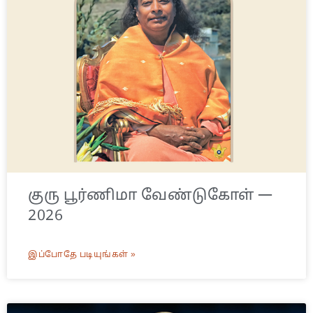
குரு பூர்ணிமா வேண்டுகோள் —
2026
இப்போதே படியுங்கள் »