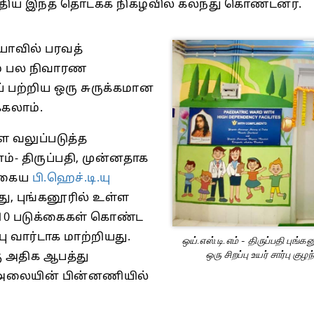
த்திய இந்த தொடக்க நிகழ்வில் கலந்து கொண்டனர்.
ியாவில் பரவத்
ும் பல நிவாரண
 பற்றிய ஒரு சுருக்கமான
்கலாம்.
 வலுப்படுத்த
்- திருப்பதி, முன்னதாக
்தகைய
பி.ஹெச்.டி.யு
, புங்கனூரில் உள்ள
 10 படுக்கைகள் கொண்ட
்பு வார்டாக மாற்றியது.
ஒய்.எஸ்.டி.எம் - திருப்பதி புங
ஒரு சிறப்பு உயர் சார்பு 
ு அதிக ஆபத்து
ு அலையின் பின்னணியில்