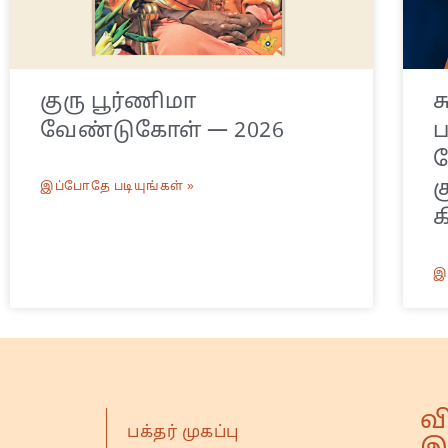
குரு பூர்ணிமா
ச
வேண்டுகோள் — 2026
ய
க
இப்போதே படியுங்கள் »
க
இ
வ
பக்தர் முகப்பு