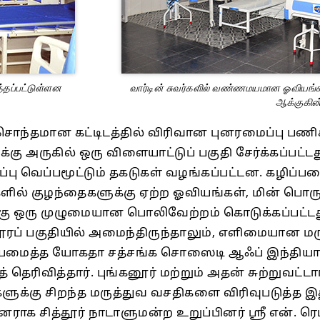
்தப்பட்டுள்ளன
வார்டின் சுவர்களில் வண்ணமயமான ஓவியங்
ஆக்குகி
்கு சொந்தமான கட்டிடத்தில் விரிவான புனரமைப்பு பணி
ார்டுக்கு அருகில் ஒரு விளையாட்டுப் பகுதி சேர்க்கப்
கப்பு வெப்பமூட்டும் தகடுகள் வழங்கப்பட்டன. கழிப்ப
்களில் குழந்தைகளுக்கு ஏற்ற ஓவியங்கள், மின் பொர
க்கு ஒரு முழுமையான பொலிவேற்றம் கொடுக்கப்பட்டது.
லைதூரப் பகுதியில் அமைந்திருந்தாலும், எளிமையா
றியமைத்த யோகதா சத்சங்க சொஸைடி ஆஃப் இந்தியா 
தெரிவித்தார். புங்கனூர் மற்றும் அதன் சுற்றுவட்டா
ளுக்கு சிறந்த மருத்துவ வசதிகளை விரிவுபடுத்த இத
க சித்தூர் நாடாளுமன்ற உறுப்பினர் ஸ்ரீ என். ரெட்டப