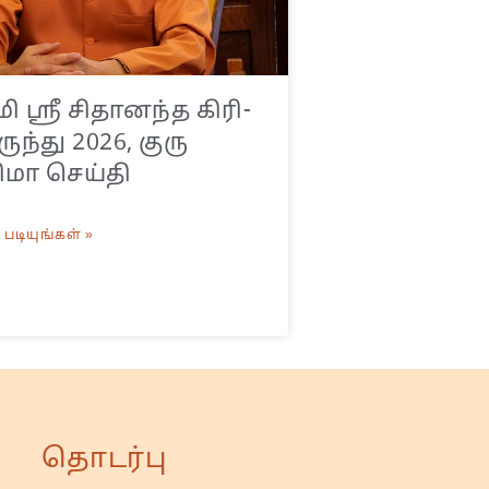
 ஸ்ரீ சிதானந்த கிரி-
ுந்து 2026, குரு
ிமா செய்தி
படியுங்கள் »
தொடர்பு