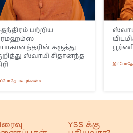
ுதந்திரம் பற்றிய
ஸ்வாமி
பரமஹம்ஸ
யிடமிர
ோகானந்தரின் கருத்து
பூர்ண
ுறித்து ஸ்வாமி சிதானந்த
ிரி
இப்போதே 
ப்போதே படியுங்கள் »
ிரைவு
YSS க்கு