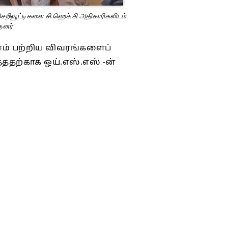
் செறிவூட்டிகளை சி.ஹெச்.சி அதிகாரிகளிடம்
தனர்
வனம் பற்றிய விவரங்களைப்
்ததற்காக ஒய்.எஸ்.எஸ் -ன்