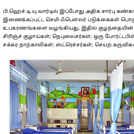
பி.ஹெச்.டி.யு வார்டில் இப்போது அதிக சார்பு கண்
இணைக்கப்பட்ட செமி-ஃபெளலர் படுக்கைகள் பொருத்தப
உபகரணங்களை வழங்கியது, இதில் குழந்தையின் முக
சிரிஞ்ச் குழாய்கள்; நெபுலைசர்கள்; ஒரு போர்ட்டபி
சக்கர நாற்காலிகள்; ஸ்ட்ரெச்சர்கள்; செயற் கருவி