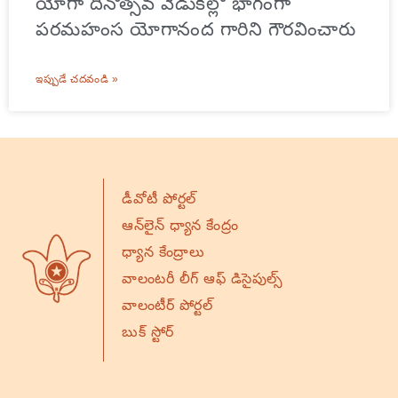
యోగా దినోత్సవ వేడుకల్లో భాగంగా
పరమహంస యోగానంద గారిని గౌరవించారు
ఇప్పుడే చదవండి »
డీవోటీ పోర్టల్
ఆన్‌లైన్ ధ్యాన కేంద్రం
ధ్యాన కేంద్రాలు
వాలంటరీ లీగ్ ఆఫ్ డిసైపుల్స్
వాలంటీర్ పోర్టల్
బుక్ స్టోర్