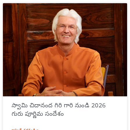
స్వామి చిదానంద గిరి గారి నుండి 2026
గురు పూర్ణిమ సందేశం