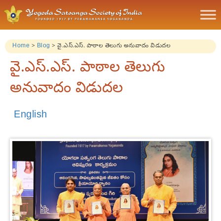
Home
>
Blog
>
వై.ఎస్.ఎస్. పాఠాల తెలుగు అనువాదం విడుదల
వై.ఎస్.ఎస్. పాఠాల తెలుగు
అనువాదం విడుదల
English