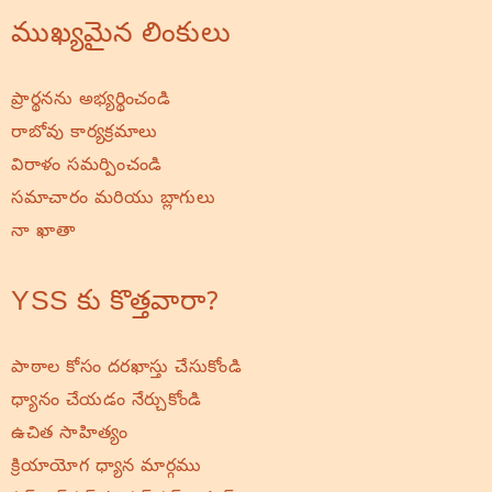
ముఖ్యమైన లింకులు
ప్రార్థనను అభ్యర్థించండి
రాబోవు కార్యక్రమాలు
విరాళం సమర్పించండి
సమాచారం మరియు బ్లాగులు
నా ఖాతా
YSS కు కొత్తవారా?
పాఠాల కోసం దరఖాస్తు చేసుకోండి
ధ్యానం చేయడం నేర్చుకోండి
ఉచిత సాహిత్యం
క్రియాయోగ ధ్యాన మార్గము