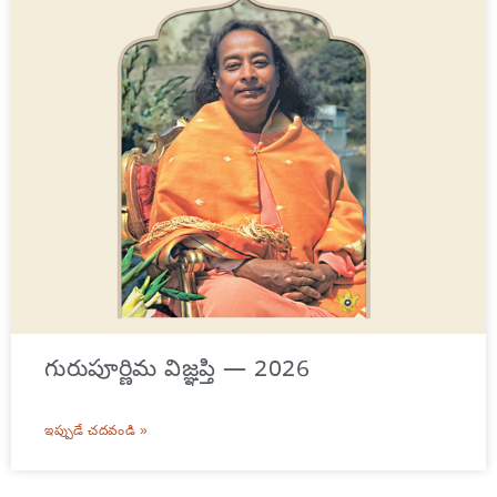
గురుపూర్ణిమ విజ్ఞప్తి — 2026
ఇప్పుడే చదవండి »