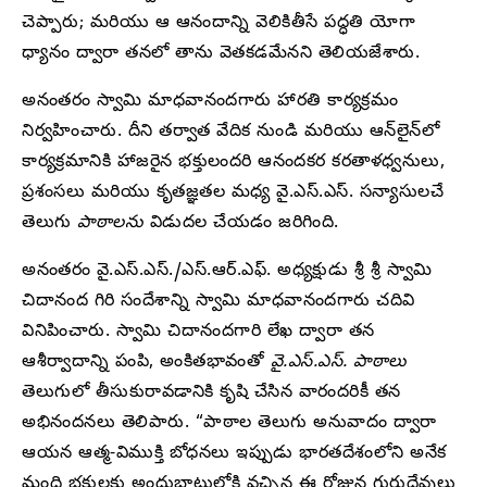
చెప్పారు; మరియు ఆ ఆనందాన్ని వెలికితీసే పద్ధతి యోగా
ధ్యానం ద్వారా తనలో తాను వెతకడమేనని తెలియజేశారు.
అనంతరం స్వామి మాధవానందగారు హారతి కార్యక్రమం
నిర్వహించారు. దీని తర్వాత వేదిక నుండి మరియు ఆన్‌లైన్‌లో
కార్యక్రమానికి హాజరైన భక్తులందరి ఆనందకర కరతాళధ్వనులు,
ప్రశంసలు మరియు కృతజ్ఞతల మధ్య వై.ఎస్.ఎస్. సన్యాసులచే
తెలుగు
పాఠాలను
విడుదల చేయడం జరిగింది.
అనంతరం వై.ఎస్.ఎస్./ఎస్‌.ఆర్‌.ఎఫ్. అధ్యక్షుడు శ్రీ శ్రీ స్వామి
చిదానంద గిరి సందేశాన్ని స్వామి మాధవానందగారు చదివి
వినిపించారు. స్వామి చిదానందగారి లేఖ ద్వారా తన
ఆశీర్వాదాన్ని పంపి, అంకితభావంతో
వై.ఎస్.ఎస్. పాఠాలు
తెలుగులో తీసుకురావడానికి కృషి చేసిన వారందరికీ తన
అభినందనలు తెలిపారు. “పాఠాల తెలుగు అనువాదం ద్వారా
ఆయన ఆత్మ-విముక్తి బోధనలు ఇప్పుడు భారతదేశంలోని అనేక
మంది భక్తులకు అందుబాటులోకి వచ్చిన ఈ రోజున గురుదేవులు