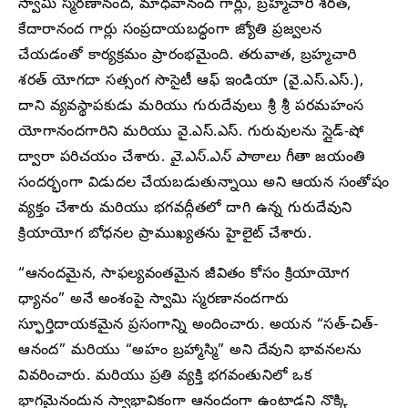
స్వామి స్మరణానంద, మాధవానంద గార్లు, బ్రహ్మచారి శరత్,
కేదారానంద గార్లు సంప్రదాయబద్ధంగా జ్యోతి ప్రజ్వలన
చేయడంతో కార్యక్రమం ప్రారంభమైంది. తరువాత, బ్రహ్మచారి
శరత్ యోగదా సత్సంగ సొసైటీ ఆఫ్ ఇండియా (వై.ఎస్.ఎస్.),
దాని వ్యవస్థాపకుడు మరియు గురుదేవులు శ్రీ శ్రీ పరమహంస
యోగానందగారిని మరియు వై.ఎస్.ఎస్. గురువులను స్లైడ్-షో
ద్వారా పరిచయం చేశారు.
వై.ఎస్.ఎస్ పాఠాలు
గీతా జయంతి
సందర్భంగా విడుదల చేయబడుతున్నాయి అని ఆయన సంతోషం
వ్యక్తం చేశారు మరియు భగవద్గీతలో దాగి ఉన్న గురుదేవుని
క్రియాయోగ బోధనల ప్రాముఖ్యతను హైలైట్ చేశారు.
“ఆనందమైన, సాఫల్యవంతమైన జీవితం కోసం క్రియాయోగ
ధ్యానం” అనే అంశంపై స్వామి స్మరణానందగారు
స్ఫూర్తిదాయకమైన ప్రసంగాన్ని అందించారు. అయన “సత్-చిత్-
ఆనంద” మరియు “అహం బ్రహ్మాస్మి” అని దేవుని భావనలను
వివరించారు. మరియు ప్రతి వ్యక్తి భగవంతునిలో ఒక
భాగమైనందున స్వాభావికంగా ఆనందంగా ఉంటాడని నొక్కి