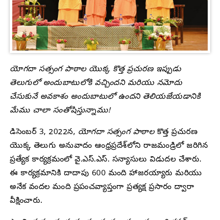
యోగదా సత్సంగ పాఠాల యొక్క కొత్త ప్రచురణ ఇప్పుడు
తెలుగులో అందుబాటులోకి వచ్చిందని మరియు నమోదు
చేసుకునే అవకాశం అందుబాటులో ఉందని తెలియజేయడానికి
మేము చాలా సంతోషిస్తున్నాము!
డిసెంబర్ 3, 2022న,
యోగదా సత్సంగ పాఠాల
కొత్త ప్రచురణ
యొక్క తెలుగు అనువాదం ఆంధ్రప్రదేశ్‌లోని రాజమండ్రిలో జరిగిన
ప్రత్యేక కార్యక్రమంలో వై.ఎస్.ఎస్. సన్యాసులు విడుదల చేశారు.
ఈ కార్యక్రమానికి దాదాపు 600 మంది హాజరయ్యారు మరియు
అనేక వందల మంది ప్రపంచవ్యాప్తంగా ప్రత్యక్ష ప్రసారం ద్వారా
వీక్షించారు.