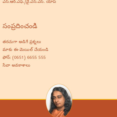
ఎస్.ఆర్.ఎఫ్./వై.ఎస్.ఎస్. యాప్
సంప్రదించండి
తరచుగా అడిగే ప్రశ్నలు
మాకు ఈ-మెయిల్ చేయండి
ఫోన్:
(0651) 6655 555
సేవా అవకాశాలు