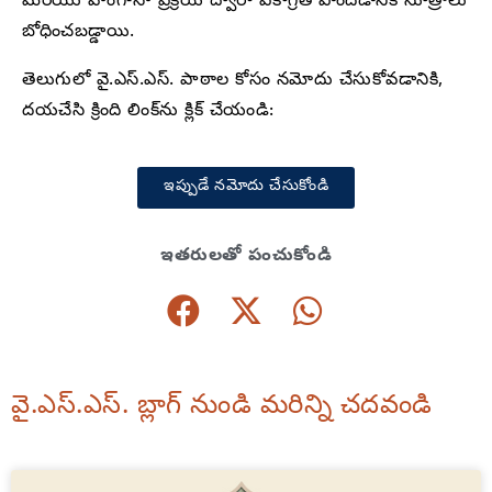
మరియు హాంగ్-సా ప్రక్రియ ద్వారా ఏకాగ్రత పొందడానికి సూత్రాలు
బోధించబడ్డాయి.
తెలుగులో వై.ఎస్.ఎస్. పాఠాల కోసం నమోదు చేసుకోవడానికి,
దయచేసి క్రింది లింక్‌ను క్లిక్ చేయండి:
ఇప్పుడే నమోదు చేసుకోండి
ఇతరులతో పంచుకోండి
వై.ఎస్.ఎస్. బ్లాగ్ నుండి మరిన్ని చదవండి