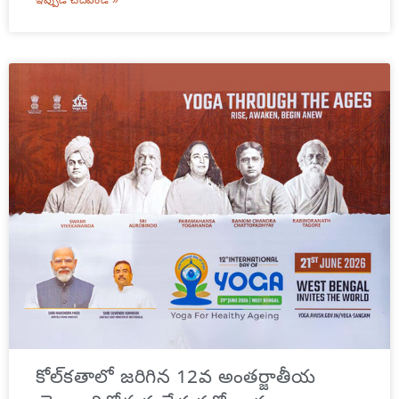
ఇప్పుడే చదవండి »
కోల్‌కతాలో జరిగిన 12వ అంతర్జాతీయ