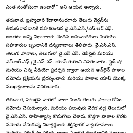
ఎంత సంతోషంగా ఉంటారో” అని ఆయన అన్నారు.
తరువాత, బ్రహ్మచారి కేదారానందగారు తెలుగు వెర్షన్‌ను
తీసుకురావడానికి సహకరించిన వై.ఎస్.ఎస్./ఎస్.ఆర్.ఎఫ్.
అంతటా అన్ని విభాగాలకు చెందిన అనువాదకులు మరియు
సహకారుల బృందానికి ధన్యవాదాలు తెలిపారు. వై.ఎస్.ఎస్.
తెలుగు పాఠాలు
, తెలుగులో వై.ఎస్.ఎస్. వెబ్‌సైట్ మరియు
ఎస్.ఆర్.ఎఫ్./వై.ఎస్.ఎస్. యాప్ గురించి వివరించారు. స్లైడ్ షో
మరియు చిన్న వీడియో ప్రదర్శన ద్వారా ఆయన ఆన్‌లైన్ పాఠాల
నమోదు ప్రక్రియను ప్రదర్శించారు మరియు పాఠాల యాప్ యొక్క
ముఖ్యాంశాలను వివరించారు.
తరువాత, హాజరైన వారిలో చాలా మంది తెలుగు
పాఠాల
కోసం
నమోదు చేసుకున్నారు, మరియు పలువురు వేదిక వద్ద తెలుగులో
వై.ఎస్.ఎస్. సాహిత్యాన్ని కొనుగోలు చేశారు. కొత్తగా పాఠాల కొరకు
నమోదు చేసుకున్న విద్యార్థులకు శక్తిపూరక వ్యాయామాలు