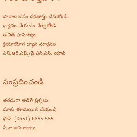
పాఠాల కోసం దరఖాస్తు చేసుకోండి
ధ్యానం చేయడం నేర్చుకోండి
ఉచిత సాహిత్యం
క్రియాయోగ ధ్యాన మార్గము
ఎస్.ఆర్.ఎఫ్./వై.ఎస్.ఎస్. యాప్
సంప్రదించండి
తరచుగా అడిగే ప్రశ్నలు
మాకు ఈ-మెయిల్ చేయండి
ఫోన్:
(0651) 6655 555
సేవా అవకాశాలు