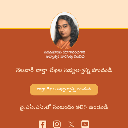
నెలవారీ వార్తా లేఖల సభ్యత్వాన్ని పొందండి
వార్తా లేఖల సభ్యత్వాన్ని పొందండి
వై.ఎస్.ఎస్.తో సంబంధం కలిగి ఉండండి