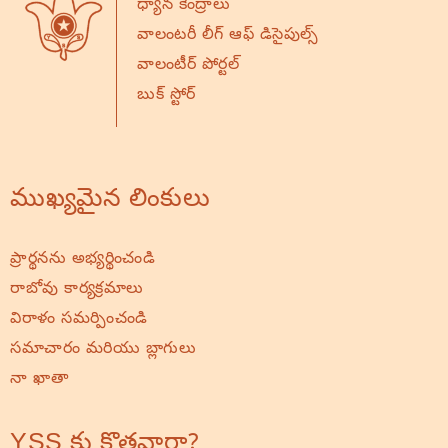
ధ్యాన కేంద్రాలు
వాలంటరీ లీగ్ ఆఫ్ డిసైపుల్స్
వాలంటీర్ పోర్టల్
బుక్ స్టోర్
ముఖ్యమైన లింకులు
ప్రార్థనను అభ్యర్థించండి
రాబోవు కార్యక్రమాలు
విరాళం సమర్పించండి
సమాచారం మరియు బ్లాగులు
నా ఖాతా
YSS కు కొత్తవారా?