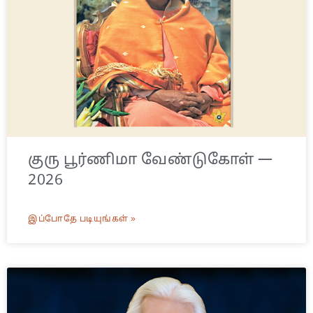
குரு பூர்ணிமா வேண்டுகோள் —
2026
இப்போதே படியுங்கள் »