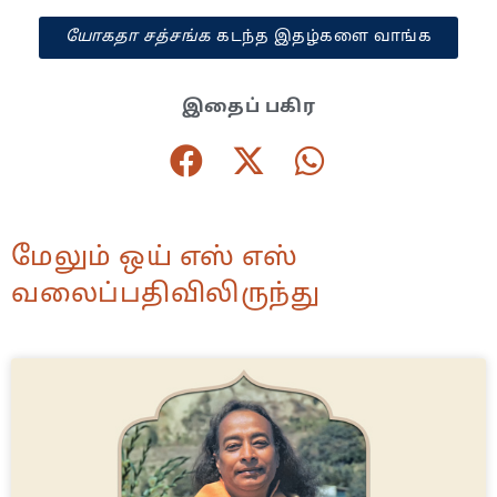
யோகதா சத்சங்க
கடந்த இதழ்களை வாங்க
இதைப் பகிர
மேலும் ஒய் எஸ் எஸ்
வலைப்பதிவிலிருந்து