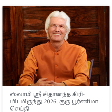
ஸ்வாமி ஸ்ரீ சிதானந்த கிரி-
யிடமிருந்து 2026, குரு பூர்ணிமா
செய்தி