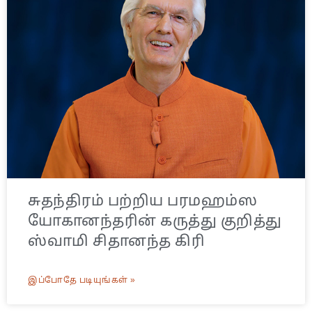
சுதந்திரம் பற்றிய பரமஹம்ஸ
யோகானந்தரின் கருத்து குறித்து
ஸ்வாமி சிதானந்த கிரி
இப்போதே படியுங்கள் »