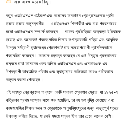
এবং আরও অনেক কিছু।
নতুন
ওয়াইএসএস পাঠমালা
এবং আমাদের অনলাইন প্রোগ্রামগুলোর প্রতি
হাজার হাজার অনুসন্ধানীর — ওয়াইএসএস শিক্ষার্থীরা এবং যারা প্রথমবারের
মতো ওয়াইএসএস সম্পর্কে জানছেন — তাদের প্রতিক্রিয়া অত্যন্ত ইতিবাচক
হয়েছে এবং অনেকেই পরমহংসজির শিক্ষার রূপান্তরকারী শক্তি এবং আধুনিক
বিশ্বের সর্বব্যাপী চ্যালেঞ্জের প্রেক্ষাপটে তার সময়োপযোগী প্রাসঙ্গিকতাকে
প্রত্যয়িত করেছেন। অনেকে মন্তব্য করেছেন যে এই বিস্তৃত প্রস্তাবনার
মাধ্যমে তারা আমাদের গুরুর কল্পিত ওয়াইএসএস এবং এসআরএফ-এর
বিশ্বব্যাপী আধ্যাত্মিক পরিবার এবং ভ্রাতৃত্বের অভিজ্ঞতা আরও গভীরভাবে
অনুভব করতে পেরেছেন।
এই সমস্ত প্রোগ্রামের মাধ্যমে একটি সাধারণ প্রেরণার স্রোত, যা ১৯২৫-এ
পত্রিকার প্রথম সংখ্যার সাথে শুরু হয়েছিল, তা বহু গুণ বৃদ্ধি পেয়েছে এবং
পরমহংসজির শিক্ষার জ্ঞান ও প্রেরণাকে অনুসন্ধিৎসুদের জন্য অভূতপূর্ব স্তরে
উপলব্ধ করিয়ে দিচ্ছে, যা সেই সময়ে সম্ভব ছিল তার চেয়ে অনেক বেশি।