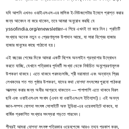
যদি আপনি এখনও ওয়াইএসএস-এর মাসিক ই-নিউজলেটার ইমেলে প্রাপ্ত করার
জন্য আবেদন না করে থাকেন, তবে আমরা অনুরোধ করছি যে
yssofindia.org/enewsletter-এ গিয়ে এখনই তা করে নিন। প্রতিটি
সংখ্যায় অনেক নতুন ও প্রেরণামূলক উপাদান আছে, যা সারা বিশ্বের হাজার
হাজার মানুষের কাছে পাঠানো হয়।
এই বছরের শেষের দিকে আমরা একটি বিশেষ অনলাইন গ্রন্থাগার উদ্বোধন
করতে যাচ্ছি, যেখানে পত্রিকার পূর্ববর্তী সংখ্যা থেকে নির্বাচিত অনুপ্রেরণামূলক
উপকরণ থাকবে। এতে থাকবে পরমহংসজি, শ্রী দয়ামাতা এবং অন্যান্য প্রিয়
লেখকদের শত শত পৃষ্ঠার উপকরণ, যাদের কথা
যোগদা সৎসঙ্গের
পুরনো পাঠকরা
আত্মস্থ করার জন্য অধীর আগ্রহে থাকতেন — পাশাপাশি এতে থাকবে বিরল
ছবি এবং ওয়াইএসএস সংবাদ (এখন যা ওয়াইএসএস ইতিহাস!)। এই অনন্য
জ্ঞান-সম্পদ যোগদা সৎসঙ্গ সোসাইটি অফ ইন্ডিয়া-এর ওয়েবসাইটে থাকবে, যা
বার্ষিক প্রকাশিত সংখ্যার সদস্যরা পড়তে পারবেন।
শীঘ্রই আমরা
যোগদা সৎসঙ্গ
পত্রিকার ওয়েবপেজে আরও তথ্য প্রকাশ করব,