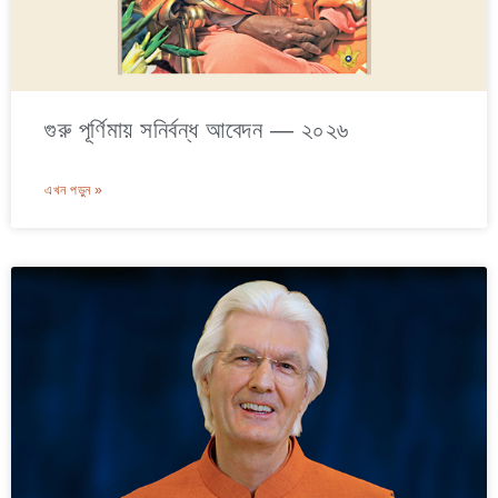
গুরু পূর্ণিমায় সনির্বন্ধ আবেদন — ২০২৬
এখন পড়ুন »