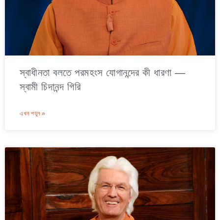
স্বাধীনতা বলতে পরমহংস যোগানন্দের কী ধারণা —
স্বামী চিদানন্দ গিরি
এখন পড়ুন »