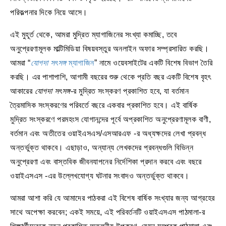
পরিকল্পনার দিকে নিয়ে আসে।
এই মুহূর্ত থেকে, আমরা মুদ্রিত ম্যাগাজিনের সংখ্যা কমাচ্ছি, তবে
অনুপ্রেরণামূলক মাল্টিমিডিয়া বিষয়বস্তুর অনলাইন অফার সম্প্রসারিত করছি।
আমরা “
যোগদা সৎসঙ্গ
ম্যাগাজিন
” নামে ওয়েবসাইটের একটি বিশেষ বিভাগ তৈরি
করছি। এর পাশাপাশি, আগামী বছরের শুরু থেকে প্রতি বছর একটি বিশেষ বৃহৎ
আকারের
যোগদা সৎসঙ্গ
-র মুদ্রিত সংস্করণ প্রকাশিত হবে, যা বর্তমান
ত্রৈমাসিক সংস্করণের পরিবর্তে বছরে একবার প্রকাশিত হবে। এই বার্ষিক
মুদ্রিত সংস্করণে পরমহংস যোগানন্দের পূর্বে অপ্রকাশিত অনুপ্রেরণামূলক বাণী,
বর্তমান এবং অতীতের ওয়াইএসএস/এসআরএফ -র অধ্যক্ষদের লেখা প্রবন্ধ
অন্তর্ভুক্ত থাকবে। এছাড়াও, অন্যান্য লেখকদের প্রবন্ধগুলি বিভিন্ন
অনুপ্রেরণা এবং বাস্তবিক জীবনযাপনের নির্দেশিকা প্রদান করবে এবং বছরে
ওয়াইএসএস -এর উল্লেখযোগ্য ঘটনার সংবাদও অন্তর্ভুক্ত থাকবে।
আমরা আশা করি যে আমাদের পাঠকরা এই বিশেষ বার্ষিক সংখ্যার জন্য আগ্রহের
সাথে অপেক্ষা করবেন; একই সময়ে, এই পরিবর্তনটি ওয়াইএসএস পাঠমালা-র