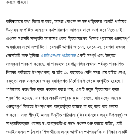
করতে পারবে।
ভবিষ্যতের কথা বিবেচনা করে, আমরা
যোগদা সৎসঙ্গ
পত্রিকার পরবর্তী পর্যায়ের
উন্নয়ন সম্পর্কিত আমাদের কর্মপরিকল্পনা আপনার সাথে ভাগ করে নিতে চাই।
এগুলো সরাসরি সম্প্রতি আমাদের গুরুর ক্রিয়াযোগের শিক্ষার প্রচারের গুরুত্বপূর্ণ
অধ্যায়ের সাথে সম্পর্কিত। যেমনটি আপনি জানেন, ২০১৯-এ, যোগদা সৎসঙ্গ
সোসাইটি অফ ইন্ডিয়া
ওয়াইএসএস পাঠমালার
একটি সম্পূর্ণ এবং উন্নত
সংস্করণ প্রকাশ করেছে, যা পরমহংস যোগানন্দজির এখনও পর্যন্ত প্রকাশিত
শিক্ষার গভীরতর উপস্থাপনা; যা তাঁর ৩০ বছরেরও বেশি সময় ধরে রচিত লেখা,
বক্তৃতা এবং ভক্তদের জন্য ব্যক্তিগত নির্দেশাবলি থেকে সংগৃহীত হয়েছে।
পাঠমালার প্রাথমিক ক্রম প্রকাশ করার পরে, একটি নতুন ক্রিয়াযোগ ক্রম
প্রকাশিত হয়েছে, যার পরে একটি সম্পূরক ক্রম এসেছে, যার মধ্যে অনেক
গুরুত্বপূর্ণ বিষয়ের উপস্থাপনা অন্তর্ভুক্ত রয়েছে যা বহু বছর ধরে চলতে
থাকবে। এবং শীঘ্রই আমরা উন্নীত পাঠমালা (ক্রিয়াবানদের জন্য উপলব্ধ) ও
সাপ্তাহিকক্রম
পরমহংস যোগানন্দজি-র সাথে সৎসঙ্গ
শুরু করতে যাচ্ছি, যেটি
ওয়াইএসএস পাঠমালার শিক্ষার্থীদের জন্য আজীবন পথপ্রদর্শক ও শিক্ষার একটি