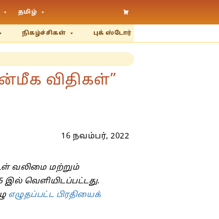
தமிழ்
நிகழ்ச்சிகள்
புக் ஸ்டோர்
்மீக விதிகள்”
16 நவம்பர், 2022
உள் வலிமை மற்றும்
5 இல் வெளியிடப்பட்டது.
ழு
எழுதப்பட்ட பிரதியைக்