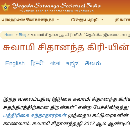
பரமஹம்ஸ யோகானந்தர்
YSS-ஐப் பற்றி
தியானம
Home
>
Blog
>
சுவாமி சிதானந்த கிரி-யின் “தெய்வீக ஜீவனாக வாழ
சுவாமி சிதானந்த கிரி-யி
English
हिन्दी
বাংলা
ಕನ್ನಡ
తెలుగు
இந்த வலைப்பதிவு இடுகை சுவாமி சிதானந்த கிரியின
சுதந்திரத்திற்கான திறன்கள்” என்ற பேச்சிலிருந்த
பத்திரிகை சந்தாதாரர்கள்
முந்தைய கட்டுரைகளின் 
காணலாம். சுவாமி சிதானந்தஜி 2017 ஆம் ஆண்டில