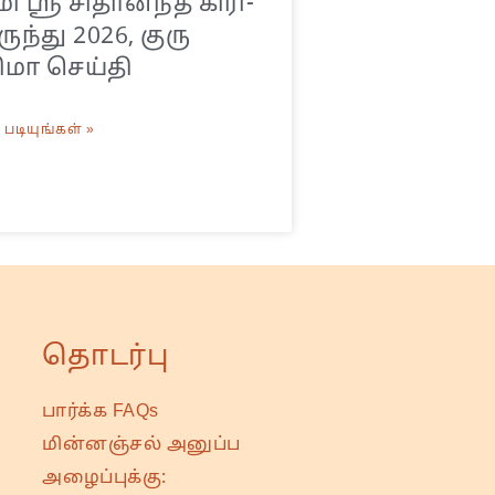
 ஸ்ரீ சிதானந்த கிரி-
ுந்து 2026, குரு
ிமா செய்தி
படியுங்கள் »
தொடர்பு
பார்க்க FAQs
மின்னஞ்சல் அனுப்ப
அழைப்புக்கு: