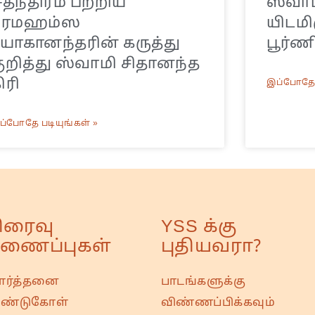
ுதந்திரம் பற்றிய
ஸ்வாமி
பரமஹம்ஸ
யிடமிர
ோகானந்தரின் கருத்து
பூர்ண
ுறித்து ஸ்வாமி சிதானந்த
ிரி
இப்போதே 
ப்போதே படியுங்கள் »
ிரைவு
YSS க்கு
ணைப்புகள்
புதியவரா?
ரார்த்தனை
பாடங்களுக்கு
ண்டுகோள்
விண்ணப்பிக்கவும்