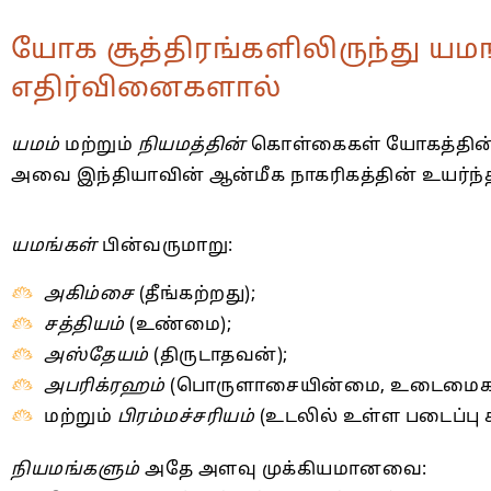
யோக சூத்திரங்களிலிருந்து யமங
எதிர்வினைகளால்
யமம்
மற்றும்
நியமத்தின்
கொள்கைகள் யோகத்தின
அவை இந்தியாவின் ஆன்மீக நாகரிகத்தின் உயர்ந்த
யமங்கள்
பின்வருமாறு:
அகிம்சை
(தீங்கற்றது);
சத்தியம்
(உண்மை);
அஸ்தேயம்
(திருடாதவன்);
அபரிக்ரஹம்
(பொருளாசையின்மை, உடைமைகளா
மற்றும்
பிரம்மச்சரியம்
(உடலில் உள்ள படைப்பு சக்
நியமங்களும்
அதே அளவு முக்கியமானவை: