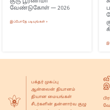
குரு பூர்ணிமா
ச
வேண்டுகோள் — 2026
ய
க
இப்போதே படியுங்கள் »
க
இ
வ
பக்தர் முகப்பு
இ
ஆன்லைன் தியானம்
தியான மையங்கள்
பி
சீடர்களின் தன்னார்வ குழு
வே