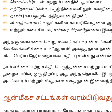
சௌச்சம்
(உடல் மற்றும் மனதின் தூய்மை);
சந்தோஷம்
(எல்லா சூழ்நிலைகளிலும் மனநிற
தபஸ்
(சுய ஒழுக்கத்திற்கான திறன்);
ஸ்வத்யாயம்
(வேதங்களின் சுயபரிசோதனை ஆய்
மற்றும் கடைசியாக,
ஈஸ்வர-பிரணிதானம்
(இறைவ
அந்த குணங்களை வெறுமனே கேட்டவுடன் உங்களின் 
கிசுகிசுக்கவில்லையா: “ஆமாம்! அதைத்தான் நான் 
மிகப்பெரிய நேர்மறையான மதிப்பு உள்ளது என்ப
நாம் எல்லையற்ற சக்தி, பெருந்தன்மை மற்றும் ம
நுழைவாயில், ஒரு திறப்பு, அது அந்த தெய்வீக இய
அகங்காரம் மற்றும் ஸ்தூல உலகத்துடன் இணைந்தி
ஆன்மீகச் சட்டங்கள் வரம்பிடு
நமது குருவான பரமஹம்ஸ யோகானந்தர், பத்துக் 