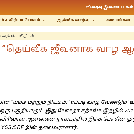
விரைவு இணைப்புகள்
் & கிரியா யோகம்
ஆன்மீக வாழ்வு
மையங்கள்
 ஆன்மீக விதிகள்”
ன் “தெய்வீக ஜீவனாக வாழ ஆன
் “யமம் மற்றும் நியமம்: ‘எப்படி வாழ வேண்டும்’ 
ு ஒரு பகுதியாகும், இது யோகதா சத்சங்க இதழில் 201
விரிவான ஆன்லைன் நூலகத்தில் இந்த பேச்சின் மு
் YSS/SRF இன் தலைவரானார்.