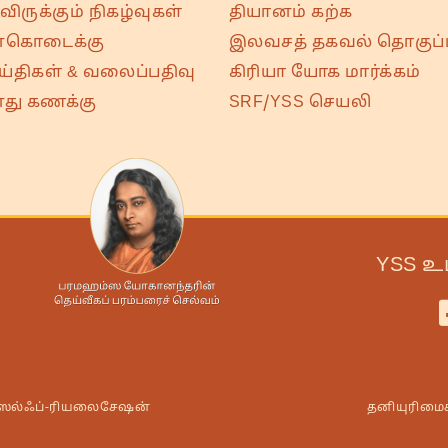
ிருக்கும் நிகழ்வுகள்
தியானம் கற்க
்கொடைக்கு
இலவசத் தகவல் தொகுப்ப
ய்திகள் & வலைப்பதிவு
கிரியா யோக மார்க்கம்
து கணக்கு
SRF/YSS செயலி
YSS உ
/ஸெல்ஃப்-ரியலைசேஷன்
தனியுரிமை