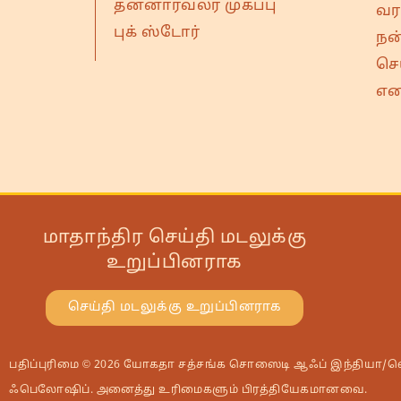
தன்னார்வலர் முகப்பு
வரவ
புக் ஸ்டோர்
நன
செ
என
மாதாந்திர செய்தி மடலுக்கு
உறுப்பினராக
செய்தி மடலுக்கு உறுப்பினராக
பதிப்புரிமை © 2026 யோகதா சத்சங்க சொஸைடி ஆஃப் இந்தியா
ஃபெலோஷிப். அனைத்து உரிமைகளும் பிரத்தியேகமானவை.