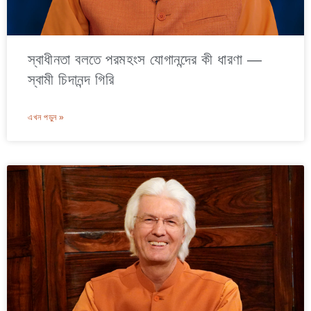
স্বাধীনতা বলতে পরমহংস যোগানন্দের কী ধারণা —
স্বামী চিদানন্দ গিরি
এখন পড়ুন »