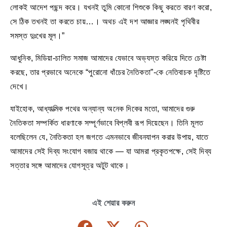
লোকই আদেশ পছন্দ করে। যখনই তুমি কোনো শিশুকে কিছু করতে বারণ করো,
সে ঠিক তখনই তা করতে চায়…। অথচ এই দশ আজ্ঞার লঙ্ঘনই পৃথিবীর
সমস্ত দুঃখের মূল।”
আধুনিক, মিডিয়া-চালিত সমাজ আমাদের যেভাবে অভ্যস্ত করিয়ে দিতে চেষ্টা
করছে, তার প্রভাবে অনেকে “পুরোনো ধাঁচের নৈতিকতা”-কে নেতিবাচক দৃষ্টিতে
দেখে।
যাইহোক, আধ্যাত্মিক পথের অন্যান্য অনেক দিকের মতো, আমাদের গুরু
নৈতিকতা সম্পর্কিত ধারণাকে সম্পূর্ণভাবে বিপ্লবী রূপ দিয়েছেন। তিনি মূলত
বলেছিলেন যে, নৈতিকতা হল জগতে এমনভাবে জীবনযাপন করার উপায়, যাতে
আমাদের সেই দিব্য সংযোগ বজায় থাকে — যা আমরা প্রকৃতপক্ষে, সেই দিব্য
সত্তার সঙ্গে আমাদের যোগসূত্র অটুট থাকে।
এই শেয়ার করুন