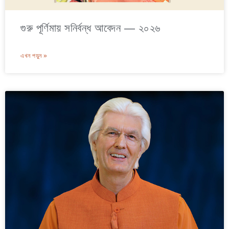
গুরু পূর্ণিমায় সনির্বন্ধ আবেদন — ২০২৬
এখন পড়ুন »