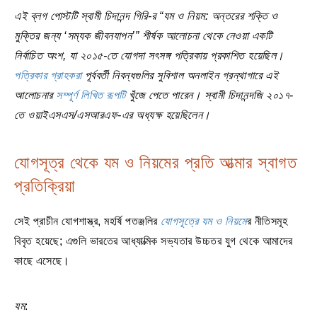
এই ব্লগ পোস্টটি স্বামী চিদানন্দ গিরি-র “যম ও নিয়ম: অন্তরের শক্তি ও
মুক্তির জন্য ‘সম্যক জীবনযাপন’” শীর্ষক আলোচনা থেকে নেওয়া একটি
নির্বাচিত অংশ, যা ২০১৫-তে যোগদা সৎসঙ্গ পত্রিকায় প্রকাশিত হয়েছিল।
পত্রিকার গ্রাহকরা
পূর্ববর্তী নিবন্ধগুলির সুবিশাল অনলাইন গ্রন্থাগারে এই
আলোচনার
সম্পূর্ণ লিখিত রূপটি
খুঁজে পেতে পারেন। স্বামী চিদানন্দজি ২০১৭-
তে ওয়াইএসএস/এসআরএফ-এর অধ্যক্ষ হয়েছিলেন।
যোগসূত্র থেকে যম ও নিয়মের প্রতি আত্মার স্বাগত
প্রতিক্রিয়া
সেই প্রাচীন যোগশাস্ত্র, মহর্ষি পতঞ্জলির
যোগসূত্রে যম ও নিয়মে
র নীতিসমূহ
বিবৃত হয়েছে; এগুলি ভারতের আধ্যাত্মিক সভ্যতার উচ্চতর যুগ থেকে আমাদের
কাছে এসেছে।
যম
: