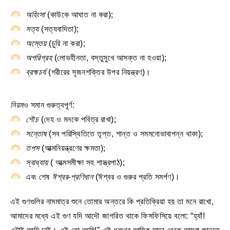
অহিংসা
(কাউকে আঘাত না করা);
সত্য
(সত্যবাদিতা);
অস্তেয়
(চুরি না করা);
অপরিগ্রহ
(লোভহীনতা, বস্তুসুখে আসক্ত না হওয়া);
ব্রহ্মচর্য
(শরীরের সৃজনশক্তির উপর নিয়ন্ত্রণ)।
নিয়ম
ও সমান গুরুত্বপূর্ণ:
শৌচ
(দেহ ও মনকে পবিত্র রাখা);
সন্তোষ
(সব পরিস্থিতিতে তৃপ্ত, শান্ত ও সমমনোভাবাপন্ন থাকা);
তপস
(আত্মনিয়ন্ত্রণের ক্ষমতা);
স্বাধ্যায়
( আত্মসমীক্ষা সহ শাস্ত্রপাঠ);
এবং শেষ
ঈশ্বর-প্রণিধান
(ঈশ্বর ও গুরুর প্রতি সমর্পণ)।
এই গুণগুলির নামমাত্র শুনে তোমার অন্তরে কি প্রতিক্রিয়া হয় তা মনে রাখো,
আমাদের মধ্যে এই গুণ যদি আদৌ জাগরিত থাকে ফিসফিসিয়ে বলো: “হ্যাঁ!