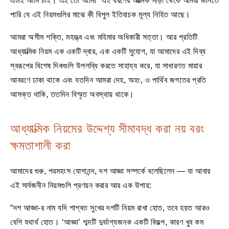
এটাই আমি চাই। এই তো আমি!” এই ধরণের আত্মিক সাড়া থেকে আমরা জানতে
পারি যে এই নিয়মগুলির মাঝে কী বিপুল ইতিবাচক মূল্য নিহিত আছে।
আমরা অসীম শক্তি, মহত্ত্ব এবং মহিমার অধিকারী সত্তা। আর প্রতিটি
আধ্যাত্মিক নিয়ম এক একটি দ্বার, এক একটি সুযোগ, যা আমাদের এই দিব্য
স্বরূপের বিশেষ দিকগুলি উপলব্ধি করতে সাহায্য করে, যা সাধারণত মায়ার
আবরণে ঢাকা থাকে এবং যতদিন আমরা দেহ, অহং, ও পার্থিব জগতের প্রতি
আসক্ত থাকি, ততদিন বিস্মৃত অবস্থায় থাকে।
আধ্যাত্মিক নিয়মের উদ্দেশ্য সীমাবদ্ধ করা নয় বরং
ক্ষমতাশালী করা
আমাদের গুরু, পরমহংস যোগানন্দ, দশ আজ্ঞা সম্পর্কে বলেছিলেন — যা আবার
এই সার্বজনীন নিয়মগুলি প্রণয়ন করার আর এক উপায়:
“দশ আজ্ঞা-র নাম যদি শাশ্বত সুখের দশটি নিয়ম রাখা হোত, তবে হয়ত আরও
বেশি যথার্থ হোত। ‘আজ্ঞা’ শব্দটি দুর্ভাগ্যজনক একটি বিকল্প, কারণ খুব কম