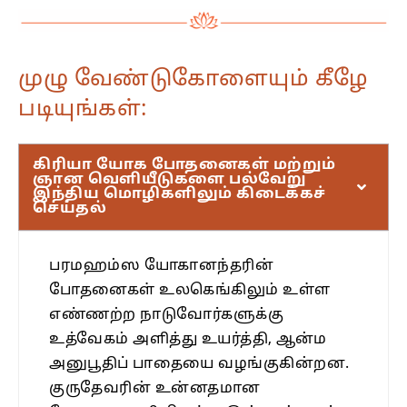
முழு வேண்டுகோளையும் கீழே
படியுங்கள்:
கிரியா யோக போதனைகள் மற்றும்
ஞான வெளியீடுகளை பல்வேறு
இந்திய மொழிகளிலும் கிடைக்கச்
செய்தல்
பரமஹம்ஸ யோகானந்தரின்
போதனைகள் உலகெங்கிலும் உள்ள
எண்ணற்ற நாடுவோர்களுக்கு
உத்வேகம் அளித்து உயர்த்தி, ஆன்ம
அனுபூதிப் பாதையை வழங்குகின்றன.
குருதேவரின் உன்னதமான