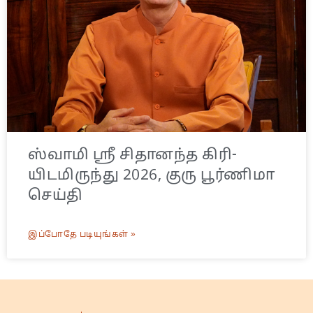
ஸ்வாமி ஸ்ரீ சிதானந்த கிரி-
யிடமிருந்து 2026, குரு பூர்ணிமா
செய்தி
இப்போதே படியுங்கள் »