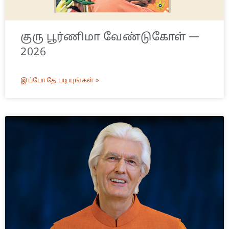
குரு பூர்ணிமா வேண்டுகோள் —
2026
இப்போதே படியுங்கள் »