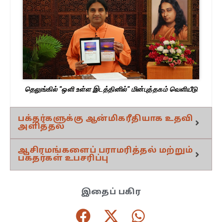
தெலுங்கில் "ஒளி உள்ள இடத்தினில்" மின்புத்தகம் வெளியீடு
பக்தர்களுக்கு ஆன்மிகரீதியாக உதவி
அளித்தல்
ஆசிரமங்களைப் பராமரித்தல் மற்றும்
பக்தர்கள் உபசரிப்பு
இதைப் பகிர