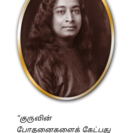
“குருவின்
போதனைகளைக் கேட்பது