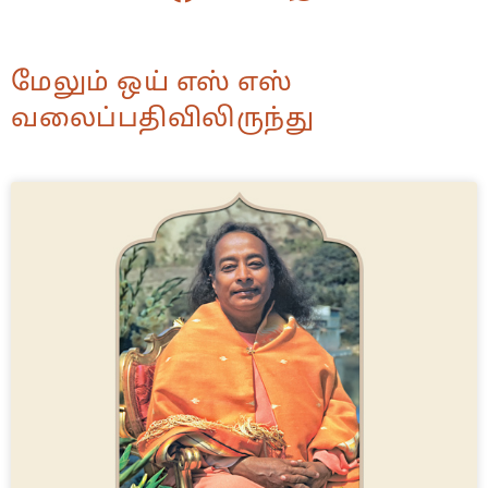
மேலும் ஒய் எஸ் எஸ்
வலைப்பதிவிலிருந்து