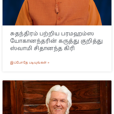
சுதந்திரம் பற்றிய பரமஹம்ஸ
யோகானந்தரின் கருத்து குறித்து
ஸ்வாமி சிதானந்த கிரி
இப்போதே படியுங்கள் »