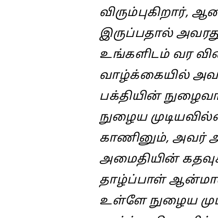
விரும்புகிறார், ஆன
இருப்பதால் அவரது
உங்களிடம் வர வி
வாழ்க்கையில் அவர
பக்தியின் நுழைவாய
நுழைய முடியவில
காணினும், அவர் அ
அமைதியின் கதவுக
தாழ்ப்பாள் ஆன்மாவ
உள்ளே நுழைய முடிய