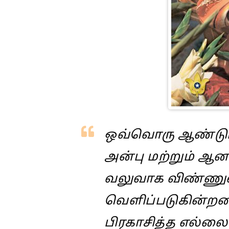
ஒவ்வொரு ஆண்டும் 
அன்பு மற்றும் ஆன
வலுவாக விண்ணுலக
வெளிப்படுகின்றன
பிரகாசித்த எல்