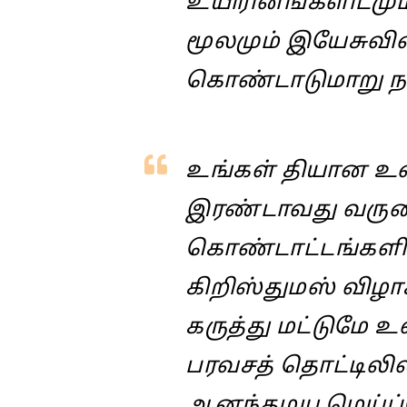
உயிரினங்களிடமும
மூலமும் இயேசுவி
கொண்டாடுமாறு நா
உங்கள் தியான உண
இரண்டாவது வருக
கொண்டாட்டங்களி
கிறிஸ்துமஸ் விழா
கருத்து மட்டுமே 
பரவசத் தொட்டிலில்
ஆனந்தமய மெய்ப்ப