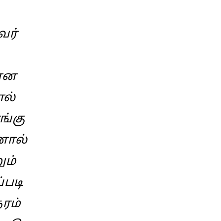
வர்
லான
ால்
ங்கு
னால்
ும்
்படி
ேரம்