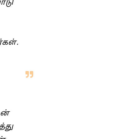
ோடு
கள்.
ன்
்து