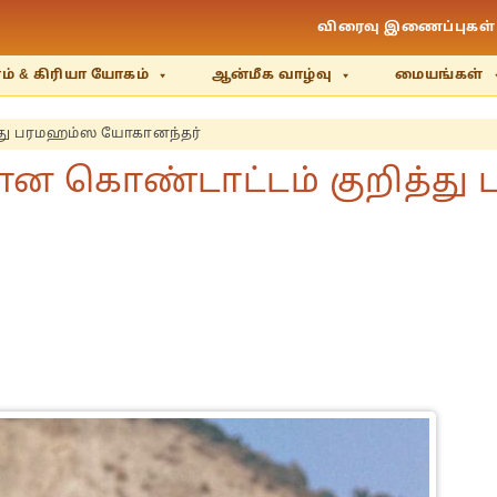
விரைவு இணைப்புகள்
் & கிரியா யோகம்
ஆன்மீக வாழ்வு
மையங்கள்
்து பரமஹம்ஸ யோகானந்தர்
ன கொண்டாட்டம் குறித்த