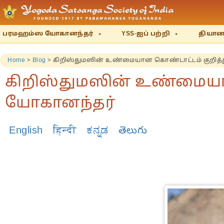
பரமஹம்ஸ யோகானந்தர்
YSS-ஐப் பற்றி
தியானம
Home
>
Blog
>
கிறிஸ்துமஸின் உண்மையான கொண்டாட்டம் குறித
கிறிஸ்துமஸின் உண்மையா
யோகானந்தர்
English
हिन्दी
ಕನ್ನಡ
తెలుగు