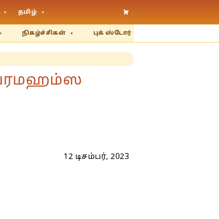
தமிழ்
நிகழ்ச்சிகள்
புக் ஸ்டோர்
ு பரமஹம்ஸ
12 டிசம்பர், 2023