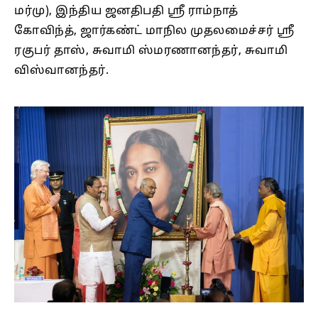
மர்மு), இந்திய ஜனதிபதி ஸ்ரீ ராம்நாத்
கோவிந்த், ஜார்கண்ட் மாநில முதலமைச்சர் ஸ்ரீ
ரகுபர் தாஸ், சுவாமி ஸ்மரணானந்தர், சுவாமி
விஸ்வானந்தர்.