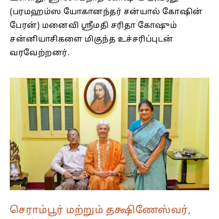
(பரமஹம்ஸ யோகானந்தர் சன்யால் கோஷின்
பேரன்) மனைவி ஸ்ரீமதி சரிதா கோஷும்
சன்னியாசிகளை மிகுந்த உச்சரிப்புடன்
வரவேற்றனர்.
செராம்பூர் மற்றும் தக்ஷிணேஸ்வர்,