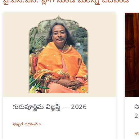
వై.ఎస్.ఎస్. బ్లాగ్ నుండి మరిన్ని చదవండి
గురుపూర్ణిమ విజ్ఞప్తి — 2026
స
2
ఇప్పుడే చదవండి »
ఇప