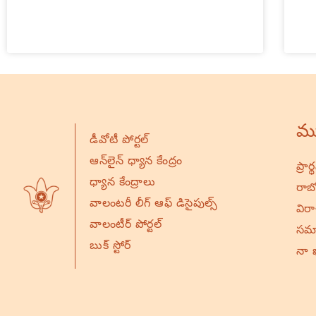
ము
డీవోటీ పోర్టల్
ఆన్‌లైన్ ధ్యాన కేంద్రం
ప్రా
ధ్యాన కేంద్రాలు
రాబో
వాలంటరీ లీగ్ ఆఫ్ డిసైపుల్స్
విర
వాలంటీర్ పోర్టల్
సమా
బుక్ స్టోర్
నా 