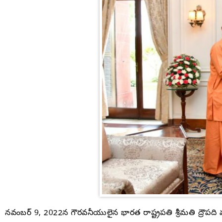
నవంబర్ 9, 2022న గౌరవనీయులైన భారత రాష్ట్రపతి శ్రీమతి ద్రౌపది 