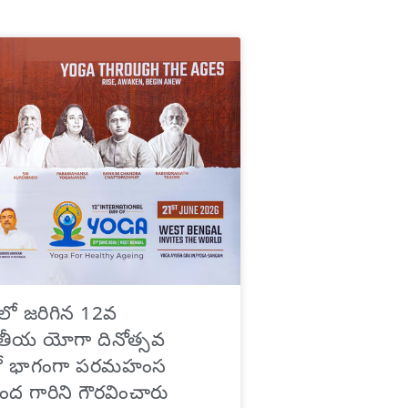
ాలో జరిగిన 12వ
ాతీయ యోగా దినోత్సవ
్లో భాగంగా పరమహంస
ద గారిని గౌరవించారు