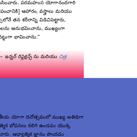
ప్రశంసించారు. పరమహంస యోగానందగారి
్రపంచానికి] ఆహారం, వస్త్రాలు మరియు
న శరీరాన్ని విడిచిపెట్టారు,
రకంపనలను అనుభవించాను, ముఖ్యంగా
ట్టుగా భావించాను.”
్ —
ఇన్నర్ రిఫ్లెక్షన్స్
ను మరియు
చిత్ర
్జాతీయ యోగా దినోత్సవంలో ముఖ్య అతిథిగా
ాత్మిక బోధనలు కలిగి ఉండడం యొక్క
చారు. ఆధ్యాత్మిక జ్ఞానం పొందడం