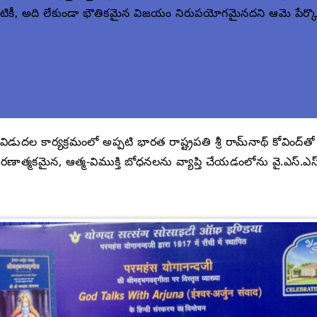
్పటికీ, అది లేకుండా భౌతికమైన విజయం నిరుపయోగమైనదని ఆమె పేర్కొ
డుదల కార్యక్రమంలో అప్పటి భారత రాష్ట్రపతి శ్రీ రామ్‌నాథ్ కోవింద్‌త
త్మకమైన, ఆత్మ-విముక్తి బోధనలను వ్యాప్తి చేయడంలోను వై.ఎస్.ఎస్.