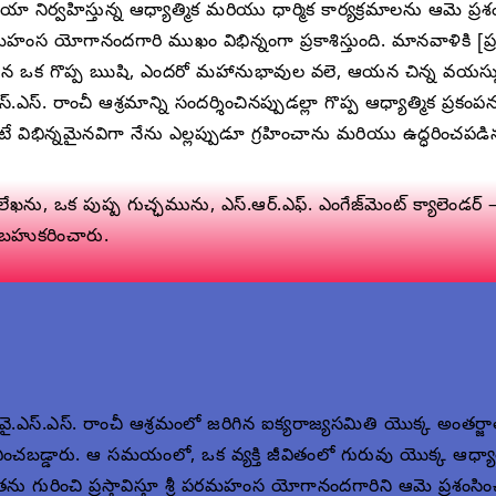
 నిర్వహిస్తున్న ఆధ్యాత్మిక మరియు ధార్మిక కార్యక్రమాలను ఆమె 
పరమహంస యోగానందగారి ముఖం విభిన్నంగా ప్రకాశిస్తుంది. మానవాళికి [ప
క గొప్ప ఋషి, ఎందరో మహానుభావుల వలె, ఆయన చిన్న వయస్సులోనే త
స్. రాంచీ ఆశ్రమాన్ని సందర్శించినప్పుడల్లా గొప్ప ఆధ్యాత్మిక ప్
ే విభిన్నమైనవిగా నేను ఎల్లప్పుడూ గ్రహించాను మరియు ఉద్ధరించపడిన
గారి లేఖను, ఒక పుష్ప గుచ్ఛమును, ఎస్.ఆర్.ఎఫ్. ఎంగేజ్‌మెంట్ క్యాలెండర
 బహుకరించారు.
వై.ఎస్.ఎస్. రాంచీ ఆశ్రమంలో జరిగిన ఐక్యరాజ్యసమితి యొక్క అంతర
ించబడ్డారు. ఆ సమయంలో, ఒక వ్యక్తి జీవితంలో గురువు యొక్క ఆధ్య
తను గురించి ప్రస్తావిస్తూ శ్రీ పరమహంస యోగానందగారిని ఆమె ప్రశంసిం