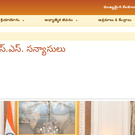
ముఖ్యమైన లింకులు
 క్రియాయోగం
ఆధ్యాత్మిక జీవనం
ఆశ్రమాలు & కేంద్రాలు
ఎస్.ఎస్. సన్యాసులు