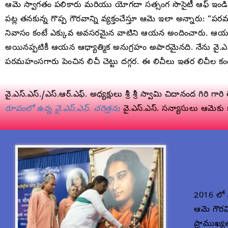
ఆమె స్వాగతం పలికారు మరియు యోగదా సత్సంగ సొసైటీ ఆఫ్ ఇండియా
పట్ల తనకున్న గొప్ప గౌరవాన్ని వ్యక్తంచేస్తూ ఆమె ఇలా అన్నారు: “
నివాసం కంటే ఎక్కువ అవసరమైన వాటిని ఆయన అందించారు. ఆయన ఒ
అయినప్పటికీ ఆయన ఆధ్యాత్మిక అనుగ్రహం అపారమైనది. నేను వై.ఎస్.ఎ
పరమహంసగారు పెంచిన లిచీ చెట్టు దగ్గర. ఈ లిచీలు ఇతర లిచీల కంట
వై.ఎస్.ఎస్./ఎస్.ఆర్.ఎఫ్. అధ్యక్షులు శ్రీ శ్రీ స్వామి చిదానంద గిరి 
రూపంలో ఉన్న వై.ఎస్.ఎస్. చరిత్రను
వై.ఎస్.ఎస్. సన్యాసులు ఆమెకు
2016 లో 
ఆమె గౌరవ
ప్రాముఖ్య