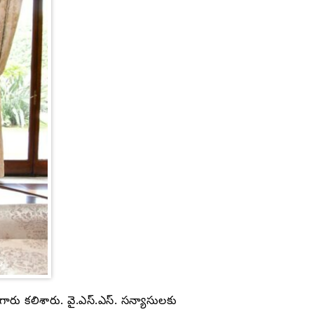
ారు కలిశారు. వై.ఎస్.ఎస్. సన్యాసులకు