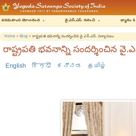
పరమహంస యోగానంద
వై.ఎస్.ఎస్. గురించి
ధ్యానం &
Home
>
Blog
>
రాష్ట్రపతి భవనాన్ని సందర్శించిన వై.ఎస్.ఎస్. సన్యాసులు
రాష్ట్రపతి భవనాన్ని సందర్శించిన వై.
English
हिन्दी
ಕನ್ನಡ
தமிழ்