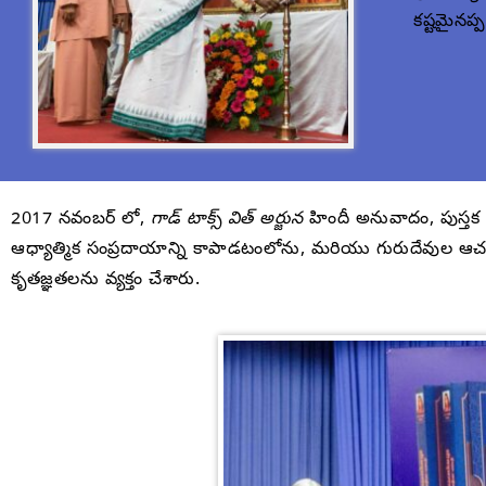
కష్టమైనప
2017 నవంబర్ లో,
గాడ్ టాక్స్ విత్ అర్జున
హిందీ అనువాదం, పుస్తక వి
ఆధ్యాత్మిక సంప్రదాయాన్ని కాపాడటంలోను, మరియు గురుదేవుల ఆచరణా
కృతజ్ఞతలను వ్యక్తం చేశారు.