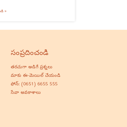
ండి »
సంప్రదించండి
తరచుగా అడిగే ప్రశ్నలు
మాకు ఈ-మెయిల్ చేయండి
ఫోన్:
(0651) 6655 555
సేవా అవకాశాలు