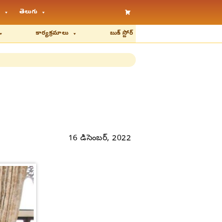
తెలుగు
కార్యక్రమాలు
బుక్ స్టోర్
16 డిసెంబర్, 2022