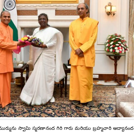
ముర్మును స్వామి స్మరణానంద గిరి గారు మరియు బ్రహ్మచారి ఆద్యానందగ