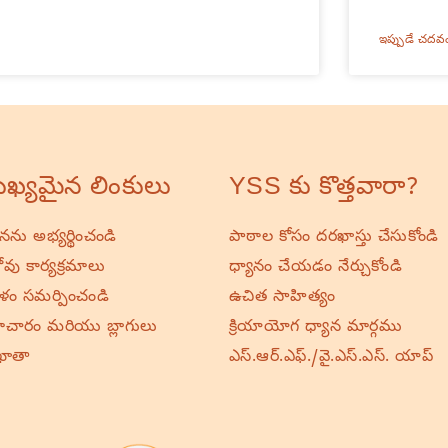
ఇప్పుడే చదవ
ఖ్యమైన లింకులు
YSS కు కొత్తవారా?
ర్థనను అభ్యర్థించండి
పాఠాల కోసం దరఖాస్తు చేసుకోండి
వు కార్యక్రమాలు
ధ్యానం చేయడం నేర్చుకోండి
ాళం సమర్పించండి
ఉచిత సాహిత్యం
చారం మరియు బ్లాగులు
క్రియాయోగ ధ్యాన మార్గము
ఖాతా
ఎస్.ఆర్.ఎఫ్./వై.ఎస్.ఎస్. యాప్