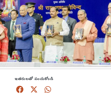
ఇతరులతో పంచుకోండి