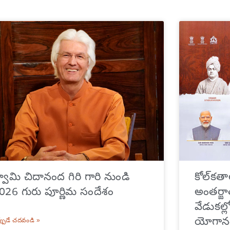
్వామి చిదానంద గిరి గారి నుండి
కోల్‌కత
026 గురు పూర్ణిమ సందేశం
అంతర్జ
వేడుకల
యోగానం
్పుడే చదవండి »