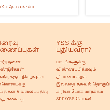
ப்போதே படியுங்கள் »
ிரைவு
YSS க்கு
ணைப்புகள்
புதியவரா?
ரார்த்தனை
பாடங்களுக்கு
ண்டுகோள்
விண்ணப்பிக்கவும்
ிருக்கும் நிகழ்வுகள்
தியானம் கற்க
்கொடைக்கு
இலவசத் தகவல் தொகுப்ப
ய்திகள் & வலைப்பதிவு
கிரியா யோக மார்க்கம்
து கணக்கு
SRF/YSS செயலி