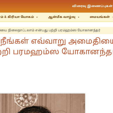
விரைவு இணைப்புகள்
் & கிரியா யோகம்
ஆன்மீக வாழ்வு
மையங்கள்
மைதியை நிலைநாட்டலாம் என்பது பற்றி பரமஹம்ஸ யோகானந்தர்
ம் நீங்கள் எவ்வாறு அமைதிய
பற்றி பரமஹம்ஸ யோகானந்தர