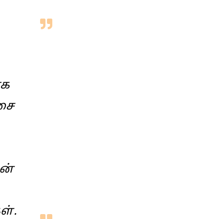
ாக
்சை
ன்
ள்.