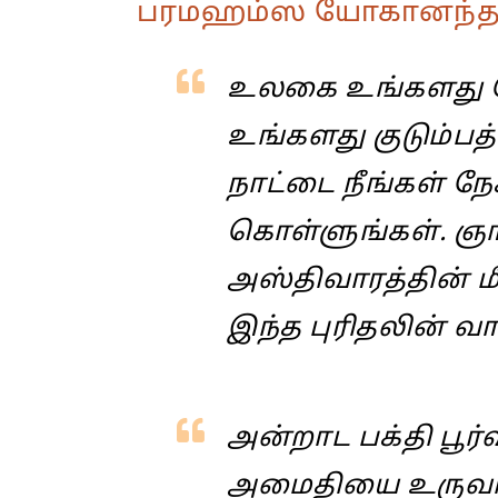
பரமஹம்ஸ யோகானந்தரின்
உலகை உங்களது சொந
உங்களது குடும்பத
நாட்டை நீங்கள் நேச
கொள்ளுங்கள். ஞான
அஸ்திவாரத்தின் மீ
இந்த புரிதலின் வா
அன்றாட பக்தி பூர்
அமைதியை உருவா