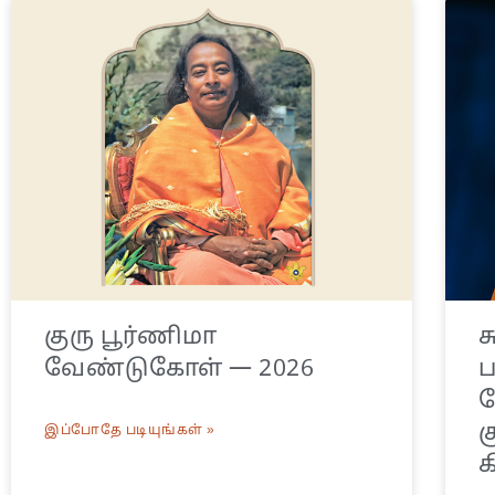
குரு பூர்ணிமா
ச
வேண்டுகோள் — 2026
ய
க
இப்போதே படியுங்கள் »
க