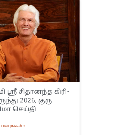
 ஸ்ரீ சிதானந்த கிரி-
ுந்து 2026, குரு
ிமா செய்தி
படியுங்கள் »