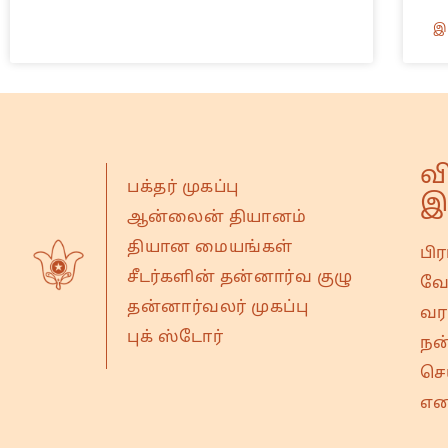
இ
வ
பக்தர் முகப்பு
இ
ஆன்லைன் தியானம்
தியான மையங்கள்
பி
சீடர்களின் தன்னார்வ குழு
வே
தன்னார்வலர் முகப்பு
வரவ
புக் ஸ்டோர்
நன
செ
என