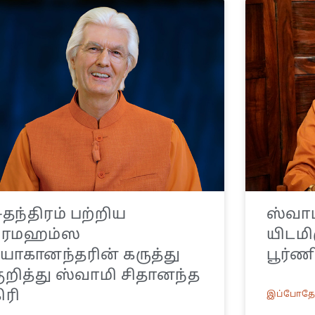
ுதந்திரம் பற்றிய
ஸ்வாமி
பரமஹம்ஸ
யிடமிர
ோகானந்தரின் கருத்து
பூர்ண
ுறித்து ஸ்வாமி சிதானந்த
ிரி
இப்போதே 