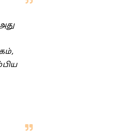
 அது
கம்,
்பிய