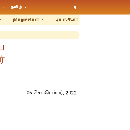
தமிழ்
நிகழ்ச்சிகள்
புக் ஸ்டோர்
ை
்
06 செப்டெம்பர், 2022