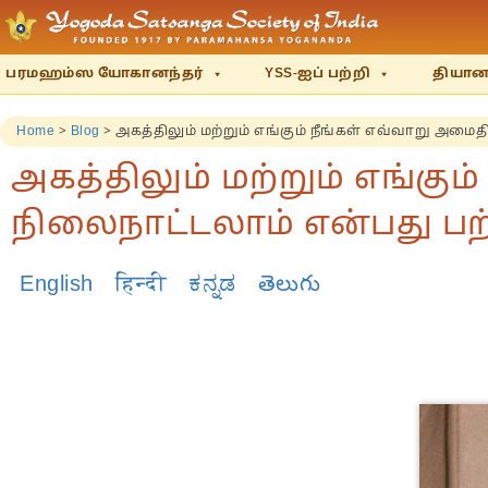
பரமஹம்ஸ யோகானந்தர்
YSS-ஐப் பற்றி
தியானம
Home
>
Blog
>
அகத்திலும் மற்றும் எங்கும் நீங்கள் எவ்வாறு அ
அகத்திலும் மற்றும் எங்கு
நிலைநாட்டலாம் என்பது 
English
हिन्दी
ಕನ್ನಡ
తెలుగు