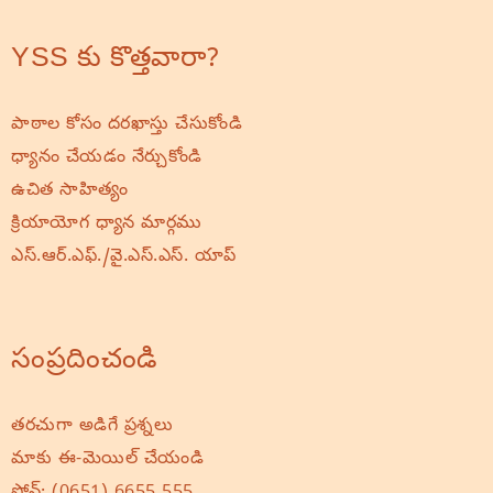
YSS కు కొత్తవారా?
పాఠాల కోసం దరఖాస్తు చేసుకోండి
ధ్యానం చేయడం నేర్చుకోండి
ఉచిత సాహిత్యం
క్రియాయోగ ధ్యాన మార్గము
ఎస్.ఆర్.ఎఫ్./వై.ఎస్.ఎస్. యాప్
సంప్రదించండి
తరచుగా అడిగే ప్రశ్నలు
మాకు ఈ-మెయిల్ చేయండి
ఫోన్:
(0651) 6655 555