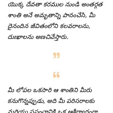
యొక్క దేవతా కరముల నుండి అంతర్గత
శాంతి అనే అమృతాన్ని పానంచేసి, మీ
దైనందిన జీవితంలోని కలవరాలను,
దుఃఖాలను అణచివేస్తారు.
మీ లోపల ఒకసారి ఆ శాంతిని మీరు
కనుగొన్నప్పుడు, అది మీ పరిసరాలకు
మరియు ప్రపంచానికి ఒక ఆశీర్వాదంగా