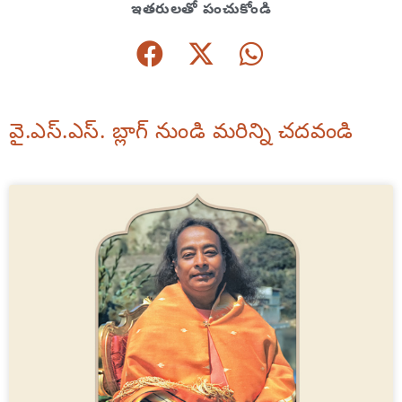
ఇతరులతో పంచుకోండి
వై.ఎస్.ఎస్. బ్లాగ్ నుండి మరిన్ని చదవండి