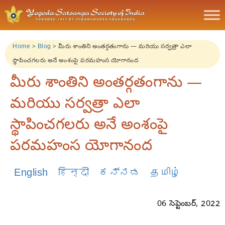
Home
>
Blog
>
మీరు శాంతిని అంతర్గతంగాను — మరియు సర్వత్రా ఎలా
స్థాపించగలరు అనే అంశంపై పరమహంస యోగానంద
మీరు శాంతిని అంతర్గతంగాను —
మరియు సర్వత్రా ఎలా
స్థాపించగలరు అనే అంశంపై
పరమహంస యోగానంద
English
हिन्दी
ಕನ್ನಡ
தமிழ்
06 సెప్టెంబర్, 2022