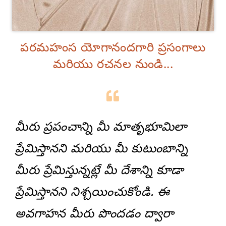
పరమహంస యోగానందగారి ప్రసంగాలు
మరియు రచనల నుండి...
మీరు ప్రపంచాన్ని మీ మాతృభూమిలా
ప్రేమిస్తానని మరియు మీ కుటుంబాన్ని
మీరు ప్రేమిస్తున్నట్లే మీ దేశాన్ని కూడా
ప్రేమిస్తానని నిశ్చయించుకోండి. ఈ
అవగాహన మీరు పొందడం ద్వారా