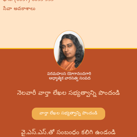
సేవా అవకాశాలు
నెలవారీ వార్తా లేఖల సభ్యత్వాన్ని పొందండి
వార్తా లేఖల సభ్యత్వాన్ని పొందండి
వై.ఎస్.ఎస్.తో సంబంధం కలిగి ఉండండి