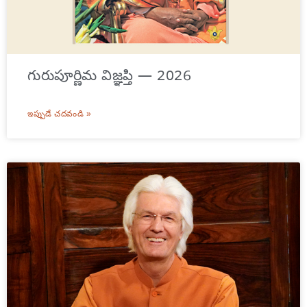
గురుపూర్ణిమ విజ్ఞప్తి — 2026
ఇప్పుడే చదవండి »