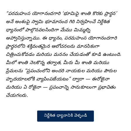
“పరమహంస యోగానందగారి ‘భూమిపై శాంతి కొరకు ప్రార్థన’
అనే అంశంపై స్వామి భూమానంద గిరి నిర్వహించే నిర్దేశిత
ధ్యానంలో పాల్గొనవలసిందిగా మేము మిమ్మల్ని
ఆహ్వానిస్తున్నాము. ఈ ధ్యానం, పరమహంస యోగానందగారి
ప్రార్థనలోని శక్తివంతమైన ఆలోచనలను మానసికంగా
చిత్రించుకోవడం మరియు మననం చేయడంతో కూడి ఉంటుంది.
మీలో శాంతి నెలకొన్న తర్వాత, మీరు మీ శాంతి మరియు
ప్రేమలను “ప్రపంచంలోని అందరి నాయకుల మరియు పౌరుల
హృదయాలలోకి వ్యాపింపజేయటం” ద్వారా — ఈరోజైనా
మరియు ఏ రోజైనా — ప్రపంచాన్ని సానుకూలంగా ప్రభావితం
చేయగలరు.
నిర్దేశిత ధ్యానానికి వెళ్ళండి