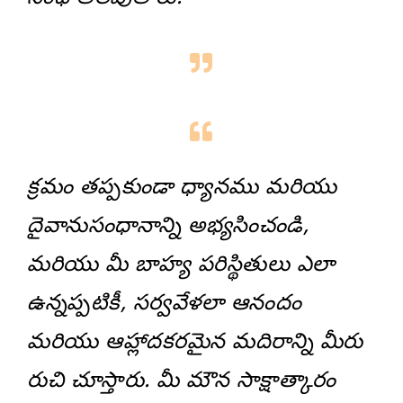
క్రమం తప్పకుండా ధ్యానము మరియు
దైవానుసంధానాన్ని అభ్యసించండి,
మరియు మీ బాహ్య పరిస్థితులు ఎలా
ఉన్నప్పటికీ, సర్వవేళలా ఆనందం
మరియు ఆహ్లాదకరమైన మదిరాన్ని మీరు
రుచి చూస్తారు. మీ మౌన సాక్షాత్కారం