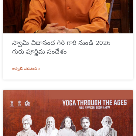
స్వామి చిదానంద గిరి గారి నుండి 2026
గురు పూర్ణిమ సందేశం
ఇప్పుడే చదవండి »