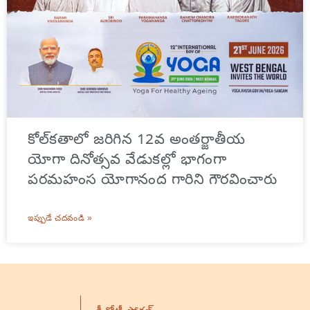
కోల్‌కతాలో జరిగిన 12వ అంతర్జాతీయ
యోగా దినోత్సవ వేడుకల్లో భాగంగా
పరమహంస యోగానంద గారిని గౌరవించారు
ఇప్పుడే చదవండి »