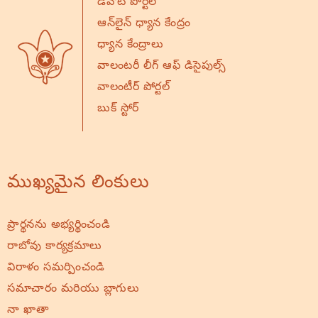
డీవోటీ పోర్టల్
ఆన్‌లైన్ ధ్యాన కేంద్రం
ధ్యాన కేంద్రాలు
వాలంటరీ లీగ్ ఆఫ్ డిసైపుల్స్
వాలంటీర్ పోర్టల్
బుక్ స్టోర్
ముఖ్యమైన లింకులు
ప్రార్థనను అభ్యర్థించండి
రాబోవు కార్యక్రమాలు
విరాళం సమర్పించండి
సమాచారం మరియు బ్లాగులు
నా ఖాతా