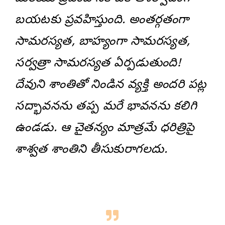
బయటకు ప్రవహిస్తుంది. అంతర్గతంగా
సామరస్యత, బాహ్యంగా సామరస్యత,
సర్వత్రా సామరస్యత ఏర్పడుతుంది!
దేవుని శాంతితో నిండిన వ్యక్తి అందరి పట్ల
సద్భావనను తప్ప మరే భావనను కలిగి
ఉండడు. ఆ చైతన్యం మాత్రమే ధరిత్రిపై
శాశ్వత శాంతిని తీసుకురాగలదు.