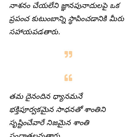
నాశనం చేయలేని జ్ఞానపునాదులపై ఒక
ప్రపంచ కుటుంబాన్ని స్థాపించడానికి మీరు
సహాయపడతారు.
తమ దైనందిన ధ్యానమనే
భక్తిపూర్వకమైన సాధనతో శాంతిని
సృష్టించేవారే నిజమైన శాంతి
సంధాతలవుతారు.