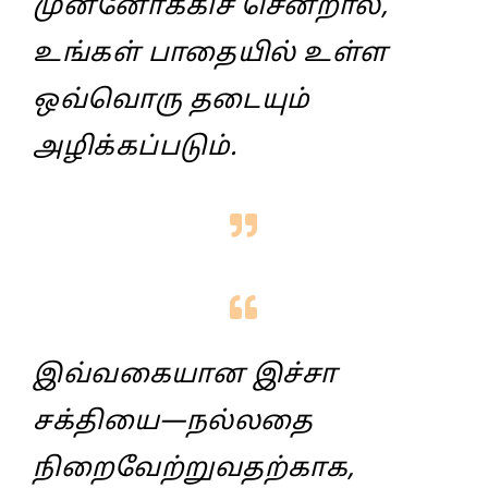
முன்னோக்கிச் சென்றால்,
உங்கள் பாதையில் உள்ள
ஒவ்வொரு தடையும்
அழிக்கப்படும்.
இவ்வகையான இச்சா
சக்தியை—நல்லதை
நிறைவேற்றுவதற்காக,