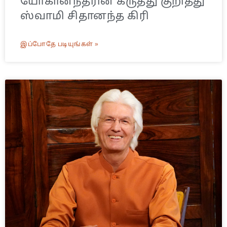
யோகானந்தரின் கருத்து குறித்து
ஸ்வாமி சிதானந்த கிரி
இப்போதே படியுங்கள் »