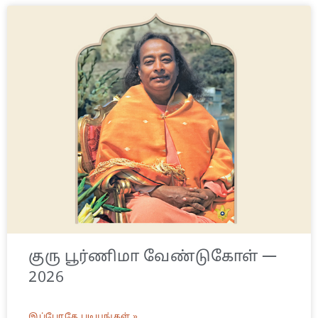
குரு பூர்ணிமா வேண்டுகோள் —
2026
இப்போதே படியுங்கள் »