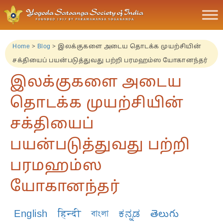
Home
>
Blog
>
இலக்குகளை அடைய தொடக்க முயற்சியின்
சக்தியைப் பயன்படுத்துவது பற்றி பரமஹம்ஸ யோகானந்தர்
இலக்குகளை அடைய
தொடக்க முயற்சியின்
சக்தியைப்
பயன்படுத்துவது பற்றி
பரமஹம்ஸ
யோகானந்தர்
English
हिन्दी
বাংলা
ಕನ್ನಡ
తెలుగు