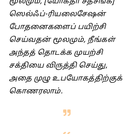
மூலமும்‌, [யோகதா சத்சங்க]‌
ஸெல்‌ஃப்‌-ரியலைசேஷன்
போதனைகளைப் பயிற்சி
செய்வதன்‌ மூலமும்‌, நீங்கள்‌
அந்தத்‌ தொடக்க முயற்சி
சக்தியை விருத்தி செய்து,
அதை முழு உபயோகத்திற்குக்‌
கொணரலாம்‌.