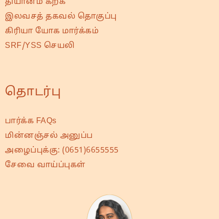
தியானம் கற்க
இலவசத் தகவல் தொகுப்பு
கிரியா யோக மார்க்கம்
SRF/YSS செயலி
தொடர்பு
பார்க்க FAQs
மின்னஞ்சல் அனுப்ப
அழைப்புக்கு:
(0651)6655555
சேவை வாய்ப்புகள்