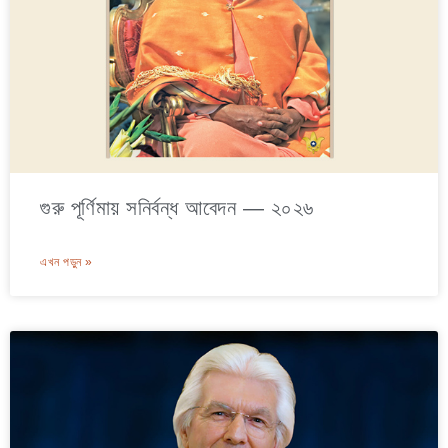
গুরু পূর্ণিমায় সনির্বন্ধ আবেদন — ২০২৬
এখন পড়ুন »