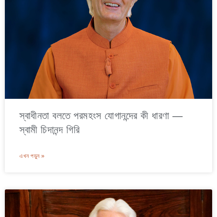
স্বাধীনতা বলতে পরমহংস যোগানন্দের কী ধারণা —
স্বামী চিদানন্দ গিরি
এখন পড়ুন »