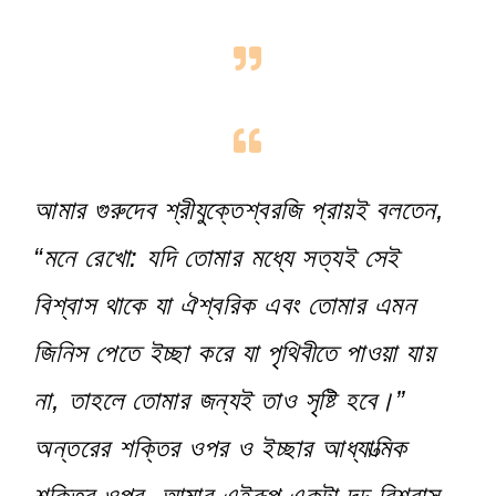
আমার গুরুদেব শ্রীযুক্তেশ্বরজি প্রায়ই বলতেন,
“মনে রেখো: যদি তোমার মধ্যে সত্যই সেই
বিশ্বাস থাকে যা ঐশ্বরিক এবং তোমার এমন
জিনিস পেতে ইচ্ছা করে যা পৃথিবীতে পাওয়া যায়
না, তাহলে তোমার জন্যই তাও সৃষ্টি হবে।”
অন্তরের শক্তির ওপর ও ইচ্ছার আধ্যাত্মিক
শক্তির ওপর, আমার এইরূপ একটা দৃঢ় বিশ্বাস