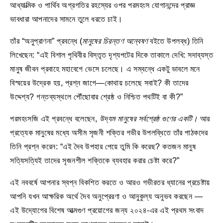
আধ্যাত্মিক ও পার্থিব অগ্রগতির রহস্যের ওপর পরমহংস যোগানন্দের প্রাজ্ঞ
ভাবধারা আপনাদের সামনে তুলে ধরতে চাই।
তাঁর “অনুপ্রাণনা” প্রবন্ধে (
মানুষের চিরন্তণ অন্বেষণ
বইতে উপলব্ধ) তিনি
লিখেছেন: “এই বিশাল পৃথিবীর বিস্তৃত দৃশ্যপটের দিকে তাকালে দেখি: সদাব্যস্ত
মানুষ জীবন প্রবাহে মহাবেগে ভেসে চলেছে। এ সম্বন্ধে একটু ভাবলে মনে
বিস্ময়ের উদ্রেক হয়, প্রশ্ন জাগে—কোথায় চলেছে সবাই? কী তাদের
উদ্দেশ্য? গন্তব্যস্থলে পৌঁছোবার শ্রেষ্ঠ ও নিশ্চিত পথটিই বা কী?”
পরমহংসজি এই প্রবন্ধে বলেছেন,
উদ্যম মানুষের সর্বশ্রেষ্ঠ গুণের একটি।
আর
প্রত্যেক মানুষের মধ্যে অসীম সৃজনী শক্তির গভীর উপলব্ধিতে তাঁর পাঠকদের
তিনি প্রশ্ন করেন: “এই দৈব উপহার পেয়ে তুমি কি করেছ? কতজন মানুষ
সত্যিসত্যিই তাদের সৃজনশীল শক্তিকে ব্যবহার করার চেষ্টা করে?”
এই নববর্ষে আপনার স্বপ্ন বিকশিত করতে ও আরও গভীরতর ধ্যানের প্রচেষ্টায়
আপনি যখন আক্ষরিক অর্থে দৈব অনুপ্রেরণা ও আনুকুল্য অনুভব করছেন —
এই উদ্যোগের বিশেষ আত্মগুণ প্রয়োগের জন্য ২০২৪-এর এই প্রথম সংবাদ