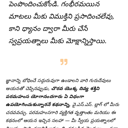
పెంపొందించుకోండి. గంభీరమయిన
మాటలు మీకు విముక్తిని ప్రసాదించలేవు,
కాని ధ్యానం ద్వారా మీరు చేసే
స్వప్రయత్నాలు మీకు మోక్షాన్నిస్తాయి.
జ్ఞానాన్ని బోధించే సద్గురువుగా ఉండాలని వారి గురుదేవులు
ఆయనతో చెప్పినప్పుడు,
చొరవ యొక్క దివ్య శక్తిని
పరమహంస యోగానందగారు ఏ విధంగా
ఉపయోగించుకున్నారనే కథనాన్ని,
వై.ఎస్.ఎస్. బ్లాగ్ లో మీరు
చదవవచ్చు. పరమహంసగారి వ్యక్తిగత వృత్తాంతం మరియు ఈ
కథనంలో ఆయన ఇచ్చిన సలహా — మీ స్వీయ ప్రయత్నాలలో