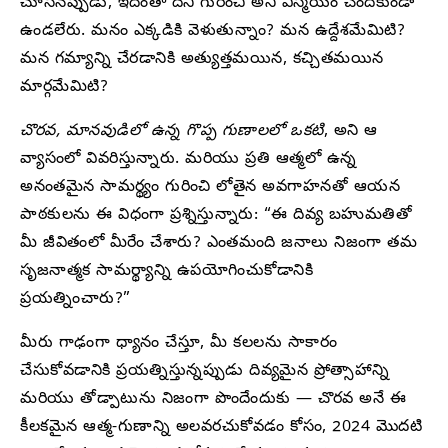
చూసినప్పుడు, ఇదంతా దేని గురించి అని విస్మయం చెందకుండా
ఉండలేరు. మనం ఎక్కడికి వెళుతున్నాం? మన ఉద్దేశమేమిటి?
మన గమ్యాన్ని చేరడానికి అత్యుత్తమయిన, కచ్చితమయిన
మార్గమేమిటి?
చొరవ, మానవుడిలో ఉన్న గొప్ప గుణాలలో ఒకటి
, అని ఆ
వ్యాసంలో వివరిస్తున్నారు. మరియు ప్రతి ఆత్మలో ఉన్న
అనంతమైన సామర్థ్యం గురించి లోతైన అవగాహనతో ఆయన
పాఠకులను ఈ విధంగా ప్రశ్నిస్తున్నారు: “ఈ దివ్య బహుమతితో
మీ జీవితంలో మీరేం చేశారు? ఎంతమంది జనాలు నిజంగా తమ
సృజనాత్మక సామర్థ్యాన్ని ఉపయోగించుకోడానికి
ప్రయత్నించారు?”
మీరు గాఢంగా ధ్యానం చేస్తూ, మీ కలలను సాకారం
చేసుకోవడానికి ప్రయత్నిస్తున్నప్పుడు దివ్యమైన ప్రోత్సాహాన్ని
మరియు తోడ్పాటును నిజంగా పొందేందుకు — చొరవ అనే ఈ
కీలకమైన ఆత్మ-గుణాన్ని అలవరచుకోవడం కోసం, 2024 మొదటి