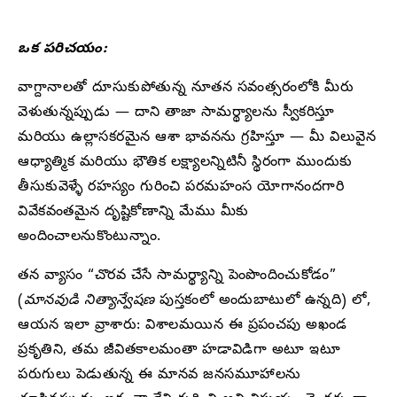
ఒక పరిచయం:
వాగ్దానాలతో దూసుకుపోతున్న నూతన సవంత్సరంలోకి మీరు
వెళుతున్నప్పుడు — దాని తాజా సామర్థ్యాలను స్వీకరిస్తూ
మరియు ఉల్లాసకరమైన ఆశా భావనను గ్రహిస్తూ — మీ విలువైన
ఆధ్యాత్మిక మరియు భౌతిక లక్ష్యాలన్నిటినీ స్థిరంగా ముందుకు
తీసుకువెళ్ళే రహస్యం గురించి పరమహంస యోగానందగారి
వివేకవంతమైన దృష్టికోణాన్ని మేము మీకు
అందించాలనుకొంటున్నాం.
తన వ్యాసం “చొరవ చేసే సామర్థ్యాన్ని పెంపొందించుకోడం”
(
మానవుడి నిత్యాన్వేషణ
పుస్తకంలో అందుబాటులో ఉన్నది) లో,
ఆయన ఇలా వ్రాశారు: విశాలమయిన ఈ ప్రపంచపు అఖండ
ప్రకృతిని, తమ జీవితకాలమంతా హడావిడిగా అటూ ఇటూ
పరుగులు పెడుతున్న ఈ మానవ జనసమూహాలను