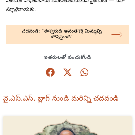
విజయం సాధించడానికి అవలంబించవలసిన వైఖరులు — సదా
స్ఫూర్తిదాయకం.
చదవండి: “ఈశ్వరుడి అనంతశక్తి మిమ్మల్ని
పోషిస్తుంది”
ఇతరులతో పంచుకోండి
వై.ఎస్.ఎస్. బ్లాగ్ నుండి మరిన్ని చదవండి