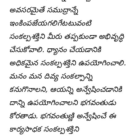
అవసరమైతే సముద్రాన్నే
ఇంకింపజేయగలిగేటటువంటి
సంకల్పశక్తిని మీరు తప్పకుండా అభివృద్ధి
చేసుకోవాలి. ధ్యానం చేయడానికి
అధికమైన సంకల్పశక్తిని ఉపయోగించాలి.
మనం మన దివ్య సంకల్పాన్ని
కనుగొనాలని, ఆయన్ని అన్వేషించడానికి
దాన్ని ఉపయోగించాలని భగవంతుడు
కోరతాడు. భగవంతుణ్ణి అన్వేషించే ఈ
కార్యసాధక సంకల్పశక్తిని