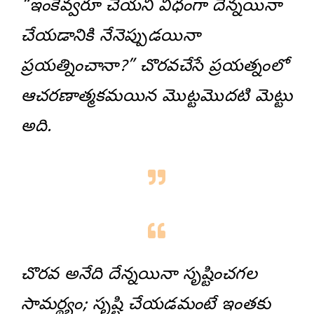
“ఇంకెవ్వరూ చేయని విధంగా దేన్నయినా
చేయడానికి నేనెప్పుడయినా
ప్రయత్నించానా?” చొరవచేసే ప్రయత్నంలో
ఆచరణాత్మకమయిన మొట్టమొదటి మెట్టు
అది.
చొరవ అనేది దేన్నయినా సృష్టించగల
సామర్థ్యం; సృష్టి చేయడమంటే ఇంతకు