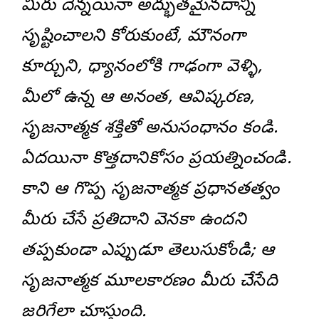
మీరు దేన్నయినా అద్భుతమైనదాన్ని
సృష్టించాలని కోరుకుంటే, మౌనంగా
కూర్చుని, ధ్యానంలోకి గాఢంగా వెళ్ళి,
మీలో ఉన్న ఆ అనంత, ఆవిష్కరణ,
సృజనాత్మక శక్తితో అనుసంధానం కండి.
ఏదయినా కొత్తదానికోసం ప్రయత్నించండి.
కాని ఆ గొప్ప సృజనాత్మక ప్రధానతత్వం
మీరు చేసే ప్రతిదాని వెనకా ఉందని
తప్పకుండా ఎప్పుడూ తెలుసుకోండి; ఆ
సృజనాత్మక మూలకారణం మీరు చేసేది
జరిగేలా చూస్తుంది.