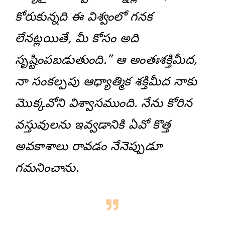
కోరుకున్నది ఈ విశ్వంలో గనక
లేనట్లయితే, మీ కోసం అది
సృష్టింపబడుతుంది.” ఆ అంతఃశక్తిమీద,
నా సంకల్పపు ఆధ్యాత్మిక శక్తిమీద నాకు
మొక్కవోని విశ్వాసముంది. నేను కోరిన
వస్తువులను ఇవ్వడానికి ఏవో కొత్త
అవకాశాలు రావడం నేనెప్పుడూ
గమనించాను.