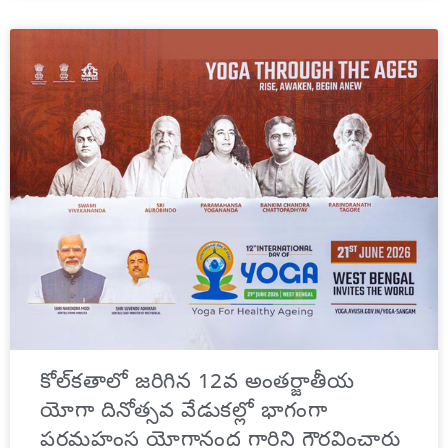
కోల్‌కతాలో జరిగిన 12వ అంతర్జాతీయ
యోగా దినోత్సవ వేడుకల్లో భాగంగా
పరమహంస యోగానంద గారిని గౌరవించారు