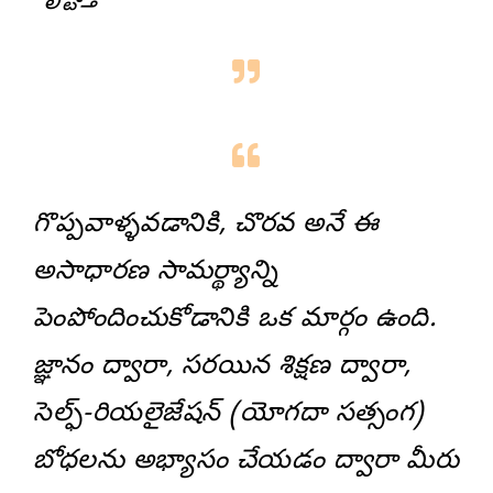
గొప్పవాళ్ళవడానికి, చొరవ అనే ఈ
అసాధారణ సామర్థ్యాన్ని
పెంపోందించుకోడానికి ఒక మార్గం ఉంది.
జ్ఞానం ద్వారా, సరయిన శిక్షణ ద్వారా,
సెల్ఫ్-రియలైజేషన్ (యోగదా సత్సంగ)
బోధలను అభ్యాసం చేయడం ద్వారా మీరు