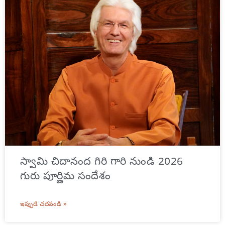
స్వామి చిదానంద గిరి గారి నుండి 2026
గురు పూర్ణిమ సందేశం
ఇప్పుడే చదవండి »