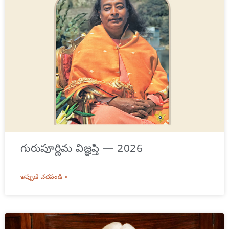
గురుపూర్ణిమ విజ్ఞప్తి — 2026
ఇప్పుడే చదవండి »