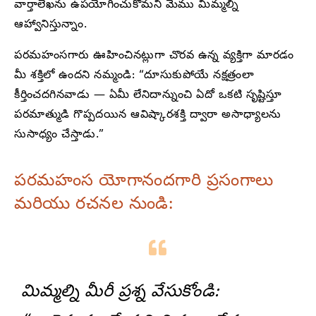
వార్తాలేఖను ఉపయోగించుకోమని మేము మిమ్మల్ని
ఆహ్వానిస్తున్నాం.
పరమహంసగారు ఊహించినట్లుగా చొరవ ఉన్న వ్యక్తిగా మారడం
మీ శక్తిలో ఉందని నమ్మండి: “దూసుకుపోయే నక్షత్రంలా
కీర్తించదగినవాడు — ఏమీ లేనిదాన్నుంచి ఏదో ఒకటి సృష్టిస్తూ
పరమాత్ముడి గొప్పదయిన ఆవిష్కారశక్తి ద్వారా అసాధ్యాలను
సుసాధ్యం చేస్తాడు.”
పరమహంస యోగానందగారి ప్రసంగాలు
మరియు రచనల నుండి:
మిమ్మల్ని మీరీ ప్రశ్న వేసుకోండి: