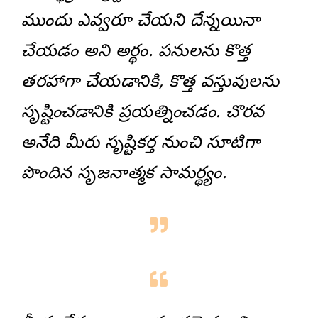
ముందు ఎవ్వరూ చేయని దేన్నయినా
చేయడం అని అర్థం. పనులను కొత్త
తరహాగా చేయడానికి, కొత్త వస్తువులను
సృష్టించడానికి ప్రయత్నించడం. చొరవ
అనేది మీరు సృష్టికర్త నుంచి సూటిగా
పొందిన సృజనాత్మక సామర్థ్యం.