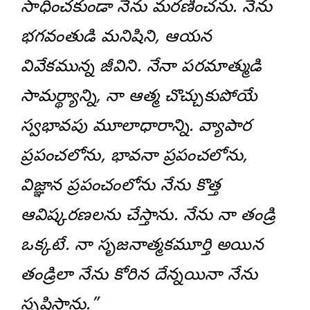
సాధించకుండా నేను మరణించను. నేను
భగవంతుడి మనిషిని, ఆయన
వివేకమున్న జీవిని. నేనా పరమాత్ముడి
సామర్థ్యాన్ని, నా ఆత్మ చొచ్చుకుపోయే
స్వభావపు మూలాధారాన్ని. వ్యాపార
ప్రపంచలోను, భావనా ప్రపంచలోను,
విజ్ఞాన ప్రపంచంలోను నేను కొత్త
ఆవిష్కరణలను చేస్తాను. నేను నా తండ్రి
ఒక్కటే. నా సృజనాత్మకమూర్తి అయిన
తండ్రిలా నేను కోరిన దేన్నయినా నేను
సృష్టిస్తాను.”