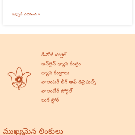
ఇప్పుడే చదవండి »
డీవోటీ పోర్టల్
ఆన్‌లైన్ ధ్యాన కేంద్రం
ధ్యాన కేంద్రాలు
వాలంటరీ లీగ్ ఆఫ్ డిసైపుల్స్
వాలంటీర్ పోర్టల్
బుక్ స్టోర్
ముఖ్యమైన లింకులు