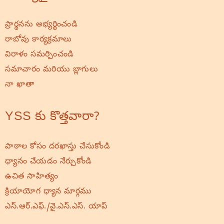
ప్రార్థనను అభ్యర్థించండి
రాబోవు కార్యక్రమాలు
విరాళం సమర్పించండి
సమాచారం మరియు బ్లాగులు
నా ఖాతా
YSS కు కొత్తవారా?
పాఠాల కోసం దరఖాస్తు చేసుకోండి
ధ్యానం చేయడం నేర్చుకోండి
ఉచిత సాహిత్యం
క్రియాయోగ ధ్యాన మార్గము
ఎస్.ఆర్.ఎఫ్./వై.ఎస్.ఎస్. యాప్