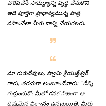
చొరవచేసే సామర్థ్యాన్ని వృద్ధి చేసుకొని
అది పూర్తిగా ప్రాధాన్యమున్న పాత్ర
వహించేలా మీరు దాన్ని చేయగలరు.
మా గురుదేవులు, స్వామి శ్రీయుక్తేశ్వర్
గారు, తరచుగా అంటూండేవారు: “దీన్ని
గుర్తుంచుకో: మీలో గనక నిజంగా ఆ
దివ్యమైన విశ్వాసం ఉన్నట్లయితే, మీరు