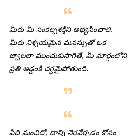
మీరు మీ సంకల్పశక్తిని అభ్యసించాలి.
మీరు నిశ్చయమైన మనస్సుతో ఒక
జ్వాలలా ముందుకుసాగితే, మీ మార్గంలోని
ప్రతి అడ్డంకి దగ్ధమైపోతుంది.
ఏది మంచిదో, దాన్ని నెరవేర్చడం కోసం