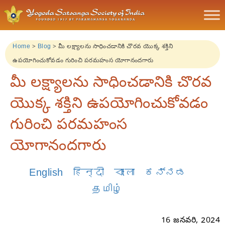
Home
>
Blog
>
మీ లక్ష్యాలను సాధించడానికి చొరవ యొక్క శక్తిని
ఉపయోగించుకోవడం గురించి పరమహంస యోగానందగారు
మీ లక్ష్యాలను సాధించడానికి చొరవ
యొక్క శక్తిని ఉపయోగించుకోవడం
గురించి పరమహంస
యోగానందగారు
English
हिन्दी
বাংলা
ಕನ್ನಡ
தமிழ்
16 జనవరి, 2024