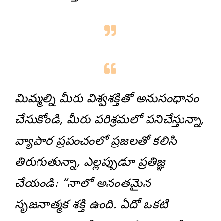
మిమ్మల్ని మీరు విశ్వశక్తితో అనుసంధానం
చేసుకోండి, మీరు పరిశ్రమలో పనిచేస్తున్నా,
వ్యాపార ప్రపంచంలో ప్రజలతో కలిసి
తిరుగుతున్నా, ఎల్లప్పుడూ ప్రతిజ్ఞ
చేయండి: “నాలో అనంతమైన
సృజనాత్మక శక్తి ఉంది. ఏదో ఒకటి