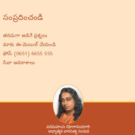
సంప్రదించండి
తరచుగా అడిగే ప్రశ్నలు
మాకు ఈ-మెయిల్ చేయండి
ఫోన్:
(0651) 6655 555
సేవా అవకాశాలు