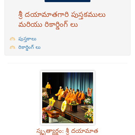
శ్రీ దయామాతగారి పుస్తకములు
మరియు రికార్డింగ్ లు
పుస్తకాలు
రికార్డింగ్ లు
స్మృత్యార్థం: శ్రీ దయామాత