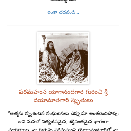
ఇంకా చదవండి…
పరమహంస యోగానందగారి గురించి శ్రీ
దయామాతగారి స్మృతులు
“ఆత్మను స్మృశించిన సంఘటనలు ఎప్పుడూ అంతరించిపోవు;
అవి మనలో నిత్యజీవమైన, శక్తివంతమైన భాగంగా
మారతాయి. నా గురువు పరమహంస యోగానందగారితో నా