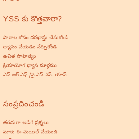
YSS కు కొత్తవారా?
పాఠాల కోసం దరఖాస్తు చేసుకోండి
ధ్యానం చేయడం నేర్చుకోండి
ఉచిత సాహిత్యం
క్రియాయోగ ధ్యాన మార్గము
ఎస్.ఆర్.ఎఫ్./వై.ఎస్.ఎస్. యాప్
సంప్రదించండి
తరచుగా అడిగే ప్రశ్నలు
మాకు ఈ-మెయిల్ చేయండి