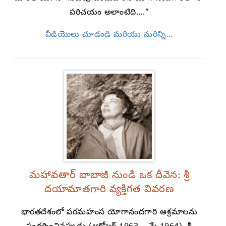
పరిచయం అలాంటిది….”
వీడియొలు చూడండి మరియు మరిన్ని…
మహావతార్ బాబాజీ నుండి ఒక దీవెన: శ్రీ
దయామాతగారి వ్యక్తిగత వివరణ
భారతదేశంలో పరమహంస యోగానందగారి ఆశ్రమాలను