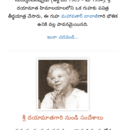
సందర్శించినప్పుడు (అక్టోబర్ 1963 – మే 1964), శ్రీ
దయామాత హిమాలయాలలోని ఒక గుహకు పవిత్ర
తీర్థయాత్ర చేసారు, ఈ గుహ
మహావతార్ బాబాజీ
గారి భౌతిక
ఉనికి వల్ల పావనమైయినది.
ఇంకా చదవండి…
శ్రీ దయామాతగారి నుండి సందేశాలు