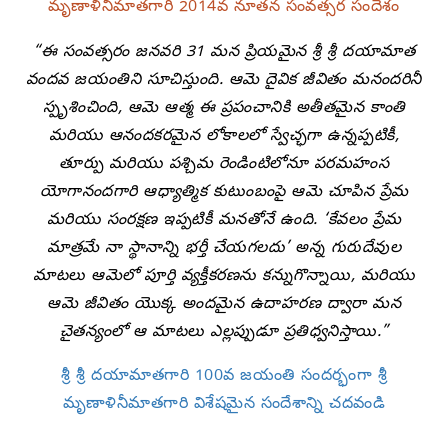
మృణాళినీమాతగారి 2014వ నూతన సంవత్సర సందేశం
“ఈ సంవత్సరం జనవరి 31 మన ప్రియమైన శ్రీ శ్రీ దయామాత
వందవ జయంతిని సూచిస్తుంది. ఆమె దైవిక జీవితం మనందరినీ
స్పృశించింది, ఆమె ఆత్మ ఈ ప్రపంచానికి అతీతమైన కాంతి
మరియు ఆనందకరమైన లోకాలలో స్వేచ్ఛగా ఉన్నప్పటికీ,
తూర్పు మరియు పశ్చిమ రెండింటిలోనూ పరమహంస
యోగానందగారి ఆధ్యాత్మిక కుటుంబంపై ఆమె చూపిన ప్రేమ
మరియు సంరక్షణ ఇప్పటికీ మనతోనే ఉంది. ‘కేవలం ప్రేమ
మాత్రమే నా స్థానాన్ని భర్తీ చేయగలదు’ అన్న గురుదేవుల
మాటలు ఆమెలో పూర్తి వ్యక్తీకరణను కన్నుగొన్నాయి, మరియు
ఆమె జీవితం యొక్క అందమైన ఉదాహరణ ద్వారా మన
చైతన్యంలో ఆ మాటలు ఎల్లప్పుడూ ప్రతిధ్వనిస్తాయి.”
శ్రీ శ్రీ దయామాతగారి 100వ జయంతి సందర్భంగా శ్రీ
మృణాళినీమాతగారి విశేషమైన సందేశాన్ని చదవండి