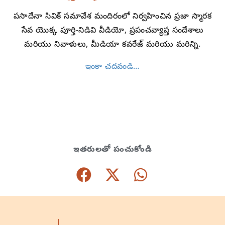
పసాదేనా సివిక్ సమావేశ మందిరంలో నిర్వహించిన ప్రజా స్మారక
సేవ యొక్క పూర్తి-నిడివి వీడియో, ప్రపంచవ్యాప్త సందేశాలు
మరియు నివాళులు, మీడియా కవరేజ్ మరియు మరిన్ని.
ఇంకా చదవండి…
ఇతరులతో పంచుకోండి