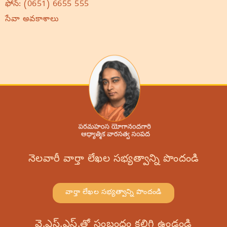
ఫోన్:
(0651) 6655 555
సేవా అవకాశాలు
నెలవారీ వార్తా లేఖల సభ్యత్వాన్ని పొందండి
వార్తా లేఖల సభ్యత్వాన్ని పొందండి
వై.ఎస్.ఎస్.తో సంబంధం కలిగి ఉండండి