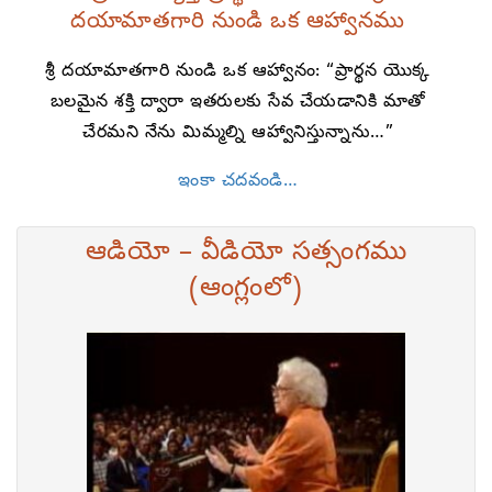
దయామాతగారి నుండి ఒక ఆహ్వానము
శ్రీ దయామాతగారి నుండి ఒక ఆహ్వానం: “ప్రార్థన యొక్క
బలమైన శక్తి ద్వారా ఇతరులకు సేవ చేయడానికి మాతో
చేరమని నేను మిమ్మల్ని ఆహ్వానిస్తున్నాను…”
ఇంకా చదవండి…
ఆడియో – వీడియో సత్సంగము
(ఆంగ్లంలో)