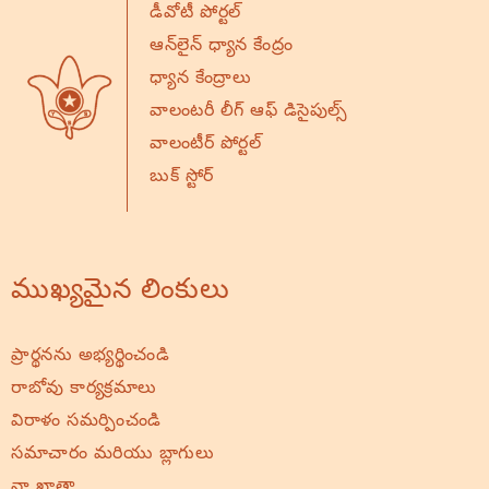
డీవోటీ పోర్టల్
ఆన్‌లైన్ ధ్యాన కేంద్రం
ధ్యాన కేంద్రాలు
వాలంటరీ లీగ్ ఆఫ్ డిసైపుల్స్
వాలంటీర్ పోర్టల్
బుక్ స్టోర్
ముఖ్యమైన లింకులు
ప్రార్థనను అభ్యర్థించండి
రాబోవు కార్యక్రమాలు
విరాళం సమర్పించండి
సమాచారం మరియు బ్లాగులు
నా ఖాతా