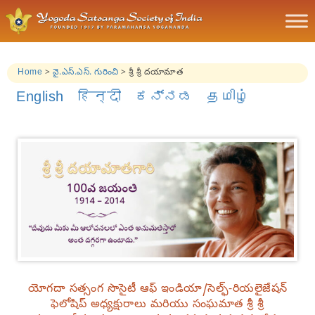
Home
>
వై.ఎస్.ఎస్. గురించి
>
శ్రీ శ్రీ దయామాత
English
हिन्दी
ಕನ್ನಡ
தமிழ்
యోగదా సత్సంగ సొసైటీ ఆఫ్ ఇండియా/సెల్ఫ్-రియలైజేషన్
ఫెలోషిప్ అధ్యక్షురాలు మరియు సంఘమాత శ్రీ శ్రీ