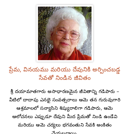
ప్రేమ, వినయము మరియు దేవునికి అర్పించబడ్డ
సేవతో నిండిన జీవితం
శ్రీ దయామాతగారు అసాధారణమైన జీవితాన్ని గడిపారు –
వీటిలో దాదాపు ఎనభై సంవత్సరాలు ఆమె తన గురువుగారి
ఆశ్రమాలలో సన్యాసిని శిష్యురాలిగా గడిపారు, ఆమె
ఆలోచనలు ఎప్పుడూ దేవుని మీద ప్రేమతో నిండి ఉండేవి
మరియు ఆమె చర్యలు భగవంతుని సేవకి అంకితం
చేయబడ్డాయి.