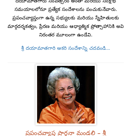
దయామాతగారు సంవత్సరం అంతా మరియు సంక్షోభ
సమయాలలోనూ ప్రత్యేక సందేశాలను పంచుకునేవారు.
ప్రపంచవ్యాప్తంగా ఉన్న సభ్యులకు మరియు స్నేహితులకు
మార్గదర్శకత్వం, ప్రేరణ మరియు ఆధ్యాత్మిక ప్రోత్సాహానికి అవి
నిరంతర మూలంగా ఉండేవి.
శ్రీ దయామాతగారి ఆకరి సందేశాన్ని చదవండి…
ప్రపంచవ్యాప్త ప్రార్థనా మండలి – శ్రీ