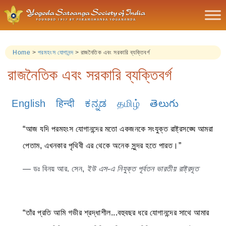
Home
>
পরমহংস যোগানন্দ
>
রাজনৈতিক এবং সরকারি ব্যক্তিবর্গ
রাজনৈতিক এবং সরকারি ব্যক্তিবর্গ
English
हिन्दी
ಕನ್ನಡ
தமிழ்
తెలుగు
“আজ যদি পরমহংস যোগানন্দের মতো একজনকে সংযুক্ত রাষ্ট্রসঙ্ঘে আমরা
পেতাম, এখনকার পৃথিবী এর থেকে অনেক সুন্দর হতে পারত।”
— ডঃ বিনয় আর. সেন,
ইউ এস-এ নিযুক্ত পূর্বতন ভারতীয় রাষ্ট্রদূত
“তাঁর প্রতি আমি গভীর শ্রদ্ধাশীল...বহুবছর ধরে যোগানন্দের সাথে আমার