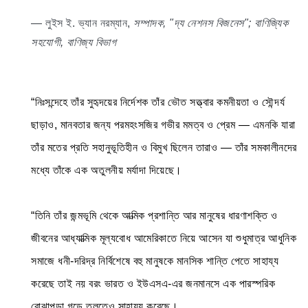
— লুইস ই. ভ্যান নরম্যান,
সম্পাদক, "দ্য নেশনস বিজনেস"; বাণিজ্যিক
সহযোগী, বাণিজ্য বিভাগ
“নিঃসন্দেহে তাঁর সুহৃদয়ের নির্দেশক তাঁর ভৌত সত্ত্বার কমনীয়তা ও সৌন্দর্য
ছাড়াও, মানবতার জন্য পরমহংসজির গভীর মমত্ব ও প্রেম — এমনকি যারা
তাঁর মতের প্রতি সহানুভূতিহীন ও বিমুখ ছিলেন তারাও — তাঁর সমকালীনদের
মধ্যে তাঁকে এক অতুলনীয় মর্যাদা দিয়েছে।
“তিনি তাঁর জন্মভূমি থেকে আত্মিক প্রশান্তি আর মানুষের ধারণাশক্তি ও
জীবনের আধ্যাত্মিক মূল্যবোধ আমেরিকাতে নিয়ে আসেন যা শুধুমাত্র আধুনিক
সমাজে ধনী-দরিদ্র নির্বিশেষে বহু মানুষকে মানসিক শান্তি পেতে সাহায্য
করেছে তাই নয় বরং ভারত ও ইউএসএ-এর জনমানসে এক পারস্পরিক
বোঝাপড়া গড়ে তুলতেও সাহায্য করেছে।