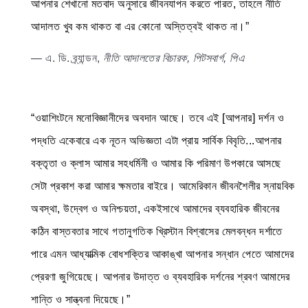
আপনার শেখানো মতবাদ অনুসারে জীবনযাপন করতে পারত, তাহলে নীতি
আদালত খুব কম থাকত বা এর কোনো অস্তিত্বই থাকত না।”
— এ. ডি. ব্র্যান্ডন,
নীতি আদালতের বিচারক, পিটসবার্গ, পিএ
“ওয়াশিংটনে মনোবিজ্ঞানীদের অবদান আছে। তবে এই [আপনার] দর্শন ও
পদ্ধতি একেবারে এক নূতন অভিজ্ঞতা এটা প্রায় সার্বিক বিবৃতি...আপনার
বক্তৃতা ও ক্লাস আমার সহধর্মিনী ও আমার কি পরিমাণ উপকারে আসছে
সেটা প্রকাশ করা আমার ক্ষমতার বাইরে। আমেরিকান জীবনশৈলীর স্নায়বিক
অবস্থা, উদ্বেগ ও অনিশ্চয়তা, একইসাথে আমাদের ব্যবহারিক জীবনের
কঠিন বাস্তবতার সাথে গতানুগতিক খ্রিস্টান বিশ্বাসের মেলবন্ধন দর্শাতে
পারে এমন আধ্যাত্মিক বোধশক্তির আকাঙ্খা আপনার সন্ধান পেতে আমাদের
প্রেরণা জুগিয়েছে। আপনার উদাত্ত ও ব্যবহারিক দর্শনের শ্রবণ আমাদের
শান্তি ও সান্ত্বনা দিয়েছে।”