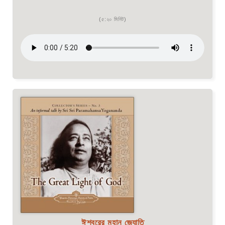
(৫:২০ মিনিট)
ঈশ্বরের মহান জ্যোতি