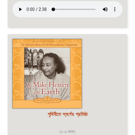
পৃথিবীতে স্বর্গের প্রতিষ্ঠা
(৪:২৯ মিনিট)