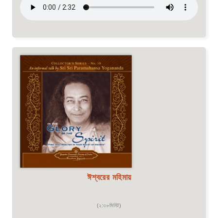
ঈশ্বরের মহিমায়
(২:৩৮মিনিট)