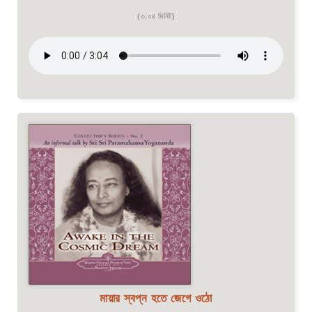
(৩:০৪ মিনিট)
মায়ার স্বপ্ন হতে জেগে ওঠো