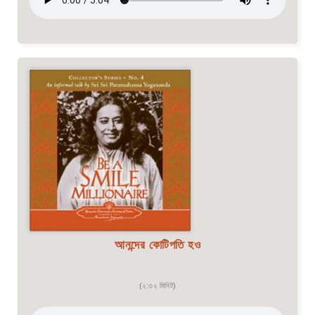
আনন্দের কোটিপতি হও
(২:৩২ মিনিট)