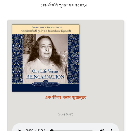
রেকর্ডিংগুলি পুনরুদ্ধার করেছেন।
এক জীবন বনাম জন্মান্তর
(৫:০৪ মিনিট)