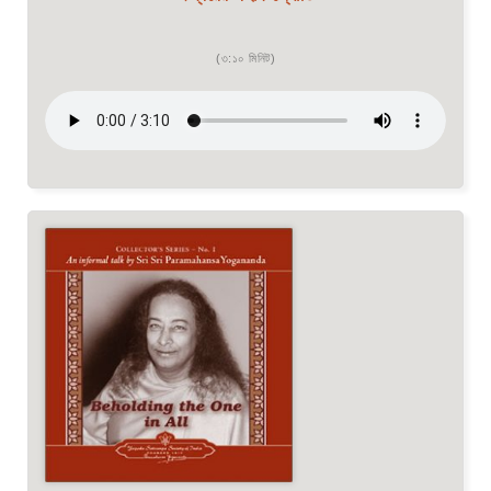
(৩:১০ মিনিট)