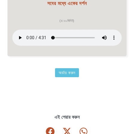
সবের মধ্যে একের দর্শন
(৪:৩১মিনিট)
অর্ডার করুন
এই শেয়ার করুন