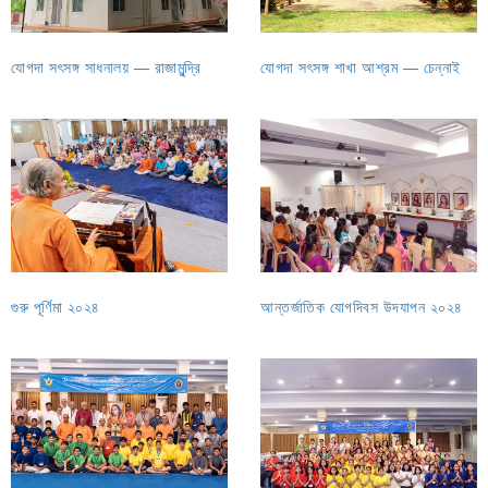
যোগদা সৎসঙ্গ সাধনালয় — রাজামুন্দ্রি
যোগদা সৎসঙ্গ শাখা আশ্রম — চেন্নাই
গুরু পূর্ণিমা ২০২৪
আন্তর্জাতিক যোগদিবস উদযাপন ২০২৪