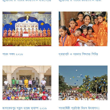
শারদ সঙ্গম ২০১৬
দ্বারাহাট ও নয়ডায় শিশুদের শিবির
জগন্নাথপুর স্কুল বয়েজ ক্যাম্প ২০১৬
শতবার্ষিকী প্রতিষ্ঠা দিবস উদযাপন।