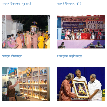
শতবর্ষ উদযাপন, দ্বারাহাট
শতবর্ষ উদযাপন, রাঁচি
ডিহিকা তীর্থযাত্রা
শিক্ষামূলক অনুষ্ঠানসমূহ