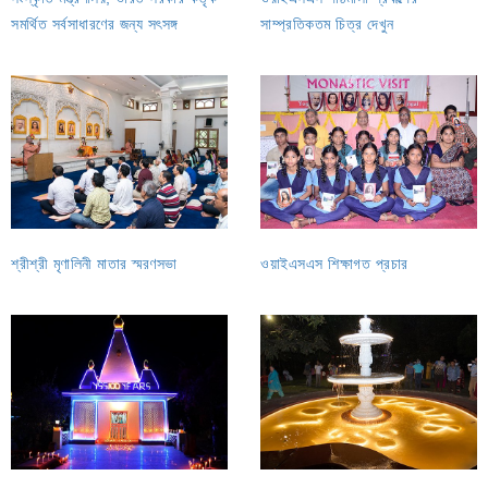
সমর্থিত সর্বসাধারণের জন্য সৎসঙ্গ
সাম্প্রতিকতম চিত্র দেখুন
শ্রীশ্রী মৃণালিনী মাতার স্মরণসভা
ওয়াইএসএস শিক্ষাগত প্রচার