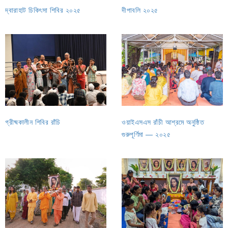
দ্বারাহাট চিকিৎসা শিবির ২০২৫
দীপাবলি ২০২৫
গ্রীষ্মকালীন শিবির রাঁচি
ওয়াইএসএস রাঁচী আশ্রমে অনুষ্ঠিত
গুরুপূর্ণিমা — ২০২৫