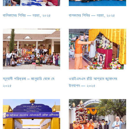
বালিকাদের শিবির — নয়ডা, ২০২৫
বালকদের শিবির — নয়ডা, ২০২৫
সন্ন্যাসী পরিক্রমা – জানুয়ারি থেকে মে
ওয়াইএসএস রাঁচি আশ্রমে জন্মোৎসব
২০২৫
উদযাপন — ২০২৫