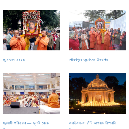
জন্মোৎসব ২০২৬
গোরখপুরে জন্মোৎসব উদযাপন
সন্ন্যাসী পরিক্রমা — জুলাই থেকে
ওয়াইএসএস রাঁচি আশ্রমে দীপাবলি