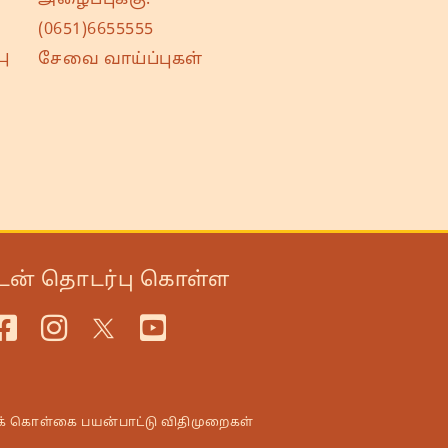
(0651)6655555
ு
சேவை வாய்ப்புகள்
டன் தொடர்பு கொள்ள
க் கொள்கை
பயன்பாட்டு விதிமுறைகள்