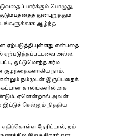
ுவதைப் பார்க்கும் பொழுது,
ம்பத்தைத் துன்புறுத்தும்
ி உங்களுக்காக ஆழ்ந்த
 ஏற்படுத்தியுள்ளது என்பதை
ஏற்படுத்தப்பட்டவை அல்ல.
பட்ட, ஒட்டுமொத்த கர்ம
் குழந்தைகளாகிய நாம்,
ன்றும் நம்முடன் இருப்பதைக்
க்கட்டான காலங்களில் அக
ண்டும். ஏனென்றால் அவன்
 இட்டுச் செல்லும் நித்திய
எதிர்கொள்ள நேரிட்டால், நம்
ுணத்தில் இருக்கிறார் என