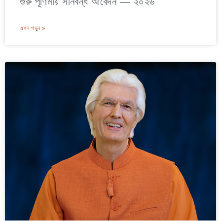
গুরু পূর্ণিমায় সনির্বন্ধ আবেদন — ২০২৬
এখন পড়ুন »