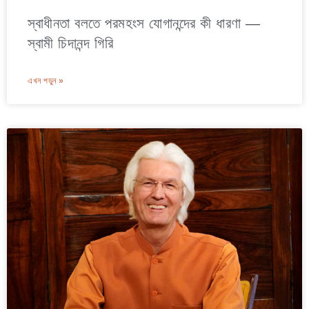
স্বাধীনতা বলতে পরমহংস যোগানন্দের কী ধারণা —
স্বামী চিদানন্দ গিরি
এখন পড়ুন »