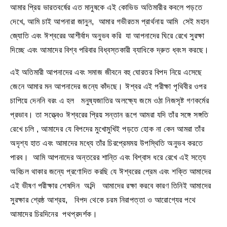
আমার প্রিয় ভারতবর্ষের এত মানুষকে এই কোভিড অতিমারীর কবলে পড়তে
দেখে, আমি চাই আপনারা জানুন, আমার গভীরতম প্রার্থনায় আমি সেই মহান
জ্যোতি এবং ঈশ্বরের আশীর্বাদ অনুভব করি যা আপনাদের ঘিরে রেখে সুরক্ষা
দিচ্ছে এবং আমাদের বিশ্ব পরিবার বিধ্বস্তকারী ব্যাধিকে দ্রুত ধ্বংস করছে।
এই অতিমারী আপনাদের এবং সমাজ জীবনে বহু ঘোরতর বিপদ নিয়ে এসেছে
জেনে আমার মন আপনাদের জন্যে কাঁদছে। ঈশ্বর এই পরীক্ষা পৃথিবীর ওপর
চাপিয়ে দেননি বরং এ হল মনুষ্যজাতির অলক্ষ্যে জমে ওঠা নিজসৃষ্ট গণকর্মের
প্রভাব। তা সত্ত্বেও ঈশ্বরের প্রিয় সন্তান রূপে আমরা যদি তাঁর সঙ্গে সঙ্গতি
রেখে চলি , আমাদের যে বিপদের মুখোমুখিই পড়তে হোক না কেন আমরা তাঁর
অদৃশ্য হাত এবং আমাদের মধ্যে তাঁর চিরপ্রেমময় উপস্থিতি অনুভব করতে
পারব। আমি আপনাদের অন্তরের শান্তি এবং বিশ্বাস ধরে রেখে এই সত্যে
অবিচল থাকার জন্যে প্রণোদিত করছি যে ঈশ্বরের প্রেম এবং শক্তি আমাদের
এই ভীষণ পরীক্ষার শেষদিন অব্দি আমাদের রক্ষা করবে কারণ তিনিই আমাদের
সুরক্ষার শ্রেষ্ঠ আশ্রয়, বিপদ থেকে চরম নিরাপত্তা ও আরোগ্যের পথে
আমাদের চিরদিনের পথপ্রদর্শক।