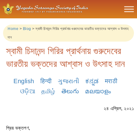
Home
>
Blog
>
স্বামী চিদানন্দ গিরির প্রার্থনায় গুরুদেবের ভারতীয় ভক্তদের আশ্বাস ও উৎসাহ
দান
স্বামী চিদানন্দ গিরির প্রার্থনায় গুরুদেবের
ভারতীয় ভক্তদের আশ্বাস ও উৎসাহ দান
English
हिन्दी
ગુજરાતી
ಕನ್ನಡ
मराठी
ଓଡ଼ିଆ
தமிழ்
తెలుగు
മലയാളം
২৪ এপ্রিল, ২০২১
প্রিয় ভক্তগণ,