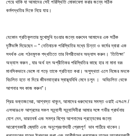
পেয়ে থাকি যা আমাদের সেই পরিস্থিতি মোকাবেলা করার জন্যে সঠিক
কর্মপদ্ধতির দিকে নিয়ে যায়।
যেকোন প্রতিকূলতার মুখোমুখি হওয়ার জন্যে গুরুদেব আমাদের এক সঠিক
দৃষ্টিভঙ্গি দিয়েছেন – “ নেতিবাচক পরিস্থিতির মধ্যে চিন্তা ও কর্মের দ্বারা এক
সদর্থক এবং গঠনমূলক পদ্ধতিতে তার বিপরীতভাব অভ্যাস করুন। ‘তিতিক্ষা’
অভ্যাস করুন , যার অর্থ হল অপ্রীতিকর পরিস্থিতির কাছে হার না মানা বরং
মানসিকভাবে ভেঙ্গে না পড়ে তাকে প্রতিহত করা। অসুস্থতা এলে নিজের মনকে
বিচলিত হতে না দিয়ে জীবনযাত্রার স্বাস্থ্যবিধি মেনে চলুন । অবিচলিত থেকে
আপনার সব কাজ করুন”।
প্রিয় ভক্তজনেরা, আশ্বস্ত থাকুন, আমাদের গুরুদেবের সমস্ত ওয়াই এসএস /
এসআরএফ আশ্রমের সকল সন্ন্যাসী সন্ন্যাসিনীরা আমার সঙ্গে গভীর প্রার্থনায়
যোগ দেন, ভারতবর্ষ এবং সমগ্র বিশ্বে আপনাদের প্রত্যেকের জন্যে
আরোগ্যকারী জ্যোতি এবং অনুপ্রেরণাদায়ী প্রেমপূর্ণ ভাব পাঠিয়ে থাকেন।
প্রত্যেকের যাদের ঈশ্বরের কৃপা এবং আশীর্বাদের প্রয়োজন তাদের আরোগ্যকারী