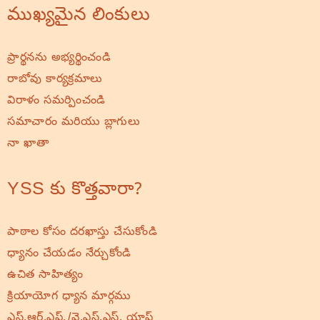
ముఖ్యమైన లింకులు
ప్రార్థనను అభ్యర్థించండి
రాబోవు కార్యక్రమాలు
విరాళం సమర్పించండి
సమాచారం మరియు బ్లాగులు
నా ఖాతా
YSS కు కొత్తవారా?
పాఠాల కోసం దరఖాస్తు చేసుకోండి
ధ్యానం చేయడం నేర్చుకోండి
ఉచిత సాహిత్యం
క్రియాయోగ ధ్యాన మార్గము
ఎస్.ఆర్.ఎఫ్./వై.ఎస్.ఎస్. యాప్