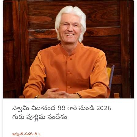
స్వామి చిదానంద గిరి గారి నుండి 2026
గురు పూర్ణిమ సందేశం
ఇప్పుడే చదవండి »