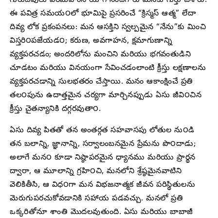
గురుదేవులు పరమహంస యోగానందగారు మనకు గుర్తు చేశారు.
ఈ పవిత్ర సమయ౦లో భూమిపై ప్రసరించే “క్రిస్మస్ ఆత్మ” లేదా
దివ్య లోక ప్రకంపనలు: మన ఆసక్తిని స్వల్పమైన “నేను”కు మించి
విస్తరి౦పజేయడ౦; కరుణ, అవగాహన, క్షమాగుణాన్ని
వ్యక్తపరచడం; అందరిలోను మంచిని మరియు భగవంతుడిని
చూడటం మరియు వినయంగా సేవించడంలాంటి క్రీస్తు లక్షణాలను
వ్యక్తపరచడాన్ని సులభతరం చేస్తాయి. మనం ఆకాంక్షించే ప్రతి
తల౦పును ఉదాత్తమైన చర్యగా మార్చినప్పుడు ఏసు జీవి౦చిన
క్రీస్తు చైతన్యానికి దగ్గరవుతా౦.
ఏసు దివ్య పితతో తన అంతర్గత సహవాసపు లోతుల ను౦డి
తన బలాన్ని, జ్ఞానాన్ని, సర్వాలంబనమైన ప్రేమను పొ౦దాడు;
అలాగే మన౦ కూడా నిష్ఠాపరమైన ధ్యానము మరియు ప్రార్థన
ద్వారా, ఆ మూలాన్ని గ్రహి౦చి, మనలోని శ్రేష్ఠమైనవాటిని
వెలికితీసి, ఆ విధ౦గా మన విభజనాత్మక జీవన పరిస్థితులను
మెరుగుపరచుకోవడానికి సహాయ పడవచ్చు. మనలో ప్రతి
ఒక్కరితోనూ శాంతి మొదలవుతుంది. ఏసు మరియు బాబాజీ