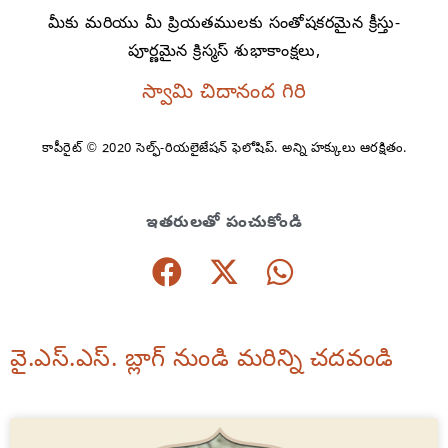
మీకు మరియు మీ ప్రియతములకు సంతోషకరమైన క్రీస్తు-
పూర్ణమైన క్రిస్మస్ శుభాకాంక్షలు,
స్వామి చిదానంద గిరి
కాపీరైట్ © 2020 సెల్ఫ్-రియలైజేషన్ ఫెలోషిప్. అన్ని హక్కులు ఆరక్షితం.
ఇతరులతో పంచుకోండి
వై.ఎస్.ఎస్. బ్లాగ్ నుండి మరిన్ని చదవండి