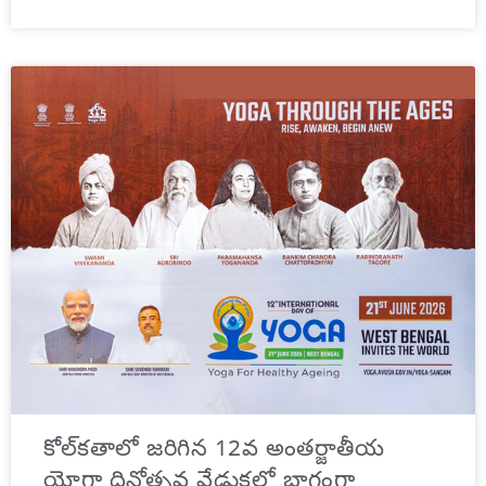
కోల్‌కతాలో జరిగిన 12వ అంతర్జాతీయ
యోగా దినోత్సవ వేడుకల్లో భాగంగా