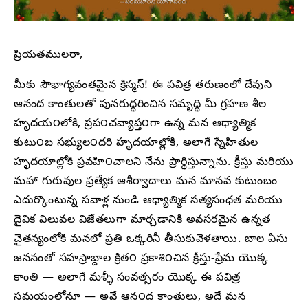
ప్రియతములరా,
మీకు సౌభాగ్యవంతమైన క్రిస్మస్! ఈ పవిత్ర తరుణంలో దేవుని
ఆనంద కాంతులతో పునరుద్ధరించిన సమృద్ధి మీ గ్రహణ శీల
హృదయ౦లోకి, ప్రప౦చవ్యాప్త౦గా ఉన్న మన ఆధ్యాత్మిక
కుటు౦బ సభ్యుల౦దరి హృదయాల్లోకి, అలాగే స్నేహితుల
హృదయాల్లోకి ప్రవహి౦చాలని నేను ప్రార్థిస్తున్నాను. క్రీస్తు మరియు
మహా గురువుల ప్రత్యేక ఆశీర్వాదాలు మన మానవ కుటుంబం
ఎదుర్కొంటున్న సవాళ్ల నుండి ఆధ్యాత్మిక సత్యసంధత మరియు
దైవిక విలువల విజేతలుగా మార్చడానికి అవసరమైన ఉన్నత
చైతన్యంలోకి మనలో ప్రతి ఒక్కరినీ తీసుకువెళతాయి. బాల ఏసు
జననంతో సహస్రాబ్దాల క్రిత౦ ప్రకాశి౦చిన క్రీస్తు-ప్రేమ యొక్క
కాంతి — అలాగే మళ్ళీ సంవత్సరం యొక్క ఈ పవిత్ర
సమయంలోనూ — అవే ఆన౦ద కాంతులు, అదే మన