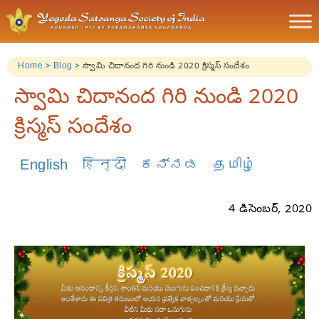
Home
>
Blog
>
స్వామి చిదానంద గిరి నుండి 2020 క్రిస్మస్ సందేశం
స్వామి చిదానంద గిరి నుండి 2020
క్రిస్మస్ సందేశం
English
हिन्दी
ಕನ್ನಡ
தமிழ்
4 డిసెంబర్, 2020