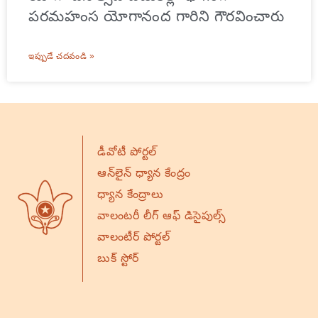
పరమహంస యోగానంద గారిని గౌరవించారు
ఇప్పుడే చదవండి »
డీవోటీ పోర్టల్
ఆన్‌లైన్ ధ్యాన కేంద్రం
ధ్యాన కేంద్రాలు
వాలంటరీ లీగ్ ఆఫ్ డిసైపుల్స్
వాలంటీర్ పోర్టల్
బుక్ స్టోర్