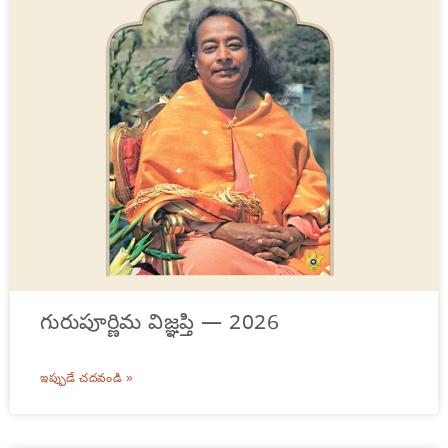
గురుపూర్ణిమ విజ్ఞప్తి — 2026
ఇప్పుడే చదవండి »