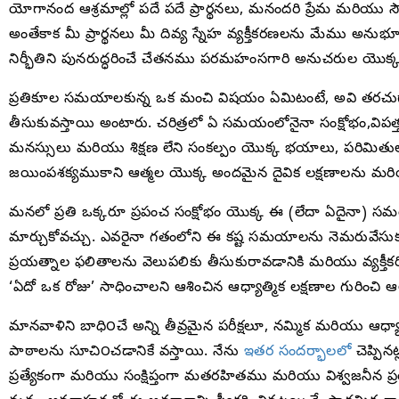
యోగానంద ఆశ్రమాల్లో పదే పదే ప్రార్థనలు, మనందరి ప్రేమ మరియు స
అంతేకాక మీ ప్రార్థనలు మీ దివ్య స్నేహ వ్యక్తీకరణలను మేము అన
నిర్భీతిని పునరుద్ధరించే చేతనము పరమహంసగారి అనుచరుల యొక్క 
ప్రతికూల సమయాలకున్న ఒక మంచి విషయం ఏమిటంటే, అవి తరచుగ
తీసుకువస్తాయి అంటారు. చరిత్రలో ఏ సమయంలోనైనా సంక్షోభం,విపత్
మనస్సులు మరియు శిక్షణ లేని సంకల్పం యొక్క భయాలు, పరిమితు
జయింపశక్యముకాని ఆత్మల యొక్క అందమైన దైవిక లక్షణాలను మరియు గుప
మనలో ప్రతి ఒక్కరూ ప్రపంచ సంక్షోభం యొక్క ఈ (లేదా ఏదైనా) సమయ
మార్చుకోవచ్చు. ఎవరైనా గతంలోని ఈ కష్ట సమయాలను నెమరువేసుకున
ప్రయత్నాల ఫలితాలను వెలుపలికు తీసుకురావడానికి మరియు వ్యక్
‘ఏదో ఒక రోజు’ సాధించాలని ఆశించిన ఆధ్యాత్మిక లక్షణాల గురించి 
మానవాళిని బాధి౦చే అన్ని తీవ్రమైన పరీక్షలూ, నమ్మిక మరియు ఆధ్య
పాఠాలను సూచి౦చడానికే వస్తాయి. నేను
ఇతర సందర్భాలలో
చెప్పి
ప్రత్యేకంగా మరియు సంక్షిప్తంగా మతరహితము మరియు విశ్వజనీన ప