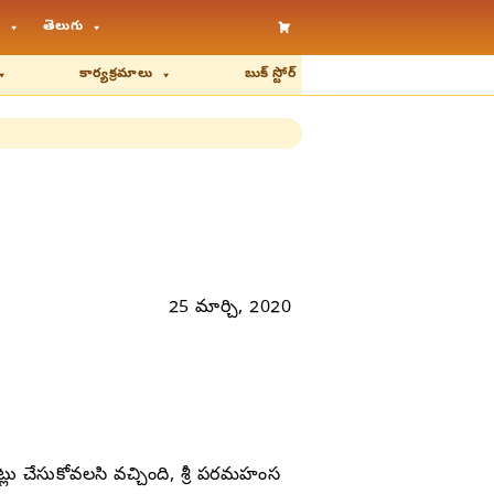
తెలుగు
కార్యక్రమాలు
బుక్ స్టోర్
25 మార్చి, 2020
ట్లు చేసుకోవలసి వచ్చింది, శ్రీ పరమహంస