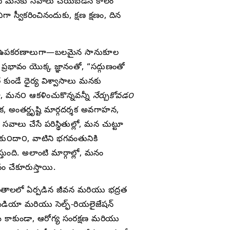
 ఇది మనకు సవాలు చేయబడిన కాలం
స్వీకరించినందుకు, క్షణ క్షణం, దిన
యాత్మిక ఉపకరణాలుగా—బలమైన సానుకూల
రభావం యొక్క జ్ఞానంతో, “సద్గుణంతో
 కుండే ధైర్య విశ్వాసాలు మనకు
గా, మన౦ ఆకళించుకొన్నవన్నీ
నేర్చుకోవడ౦
, అంతర్దృష్టి మార్గదర్శక అవగాహన,
వాలు చేసే పరిస్థితుల్లో, మన చుట్టూ
ు౦దా౦, వాటిని భగవంతునికి
ుంది. అలాంటి మార్గాల్లో, మనం
ం చేకూరుస్తాయి.
ీవితాలలో ఏర్పడిన జీవన మరియు భద్రత
ండియా మరియు సెల్ఫ్-రియలైజేషన్
రమే కాకుండా, ఆరోగ్య సంరక్షణ మరియు