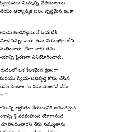
ుద్ఘాటనలు మిమ్మల్ని చేరకుంటాయి.
రియు ఆధ్యాత్మిక బలం స్పష్టమైన ఇంకా
నుమతించినట్లయితే
బయటికి
నం చూడవచ్చు: వారు తమ నియంత్రణ లేని
నుమతించారు; లేదా వారు తమ
యాన్ని ప్రేరణగా వినియోగించారు.
దుగుదలలో ఒక కీలకమైన క్షణంగా
రియు స్వీయ-అభివృద్ధి కోసం చేసిన
ుగా మనం ఉందాం. ఆ సమయంలోనే నేను
గా.”
రిణామాన్ని త్వరితం చేయడానికి అవసరమైన
ాంశాన్ని శ్రీ పరమహంస యోగానంద
రూపొందించారని నేను నమ్ముతాను.