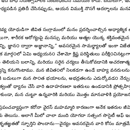
ంగా ఇది బాధ నిరుత్సాహాలకి సంబంధించిన సమయం కాదు. బదులుగా,
డిన ప్రతిదీ చేసినప్పుడు, ఆయన విముక్తి నొసగే ఆదర్శాలను మనవిగా 
డైన దివ్య యోధుడిగా జీవిత సంగ్రామంలో మనం ప్రదర్శించాల్సిన ఆధ్
 శారీరక ఆరోగ్యంపై మనస్సు మరియు ఆత్మల యొక్క శక్తివంతమైన ప్
ి, జ్ఞాన౦ ద్వారా అజ్ఞానాన్ని,” అవసరమైన సామర్థ్యాలతో ఇంకా విజేత
ార్గ౦లో ఏమి అధ్యయన౦ చేశామో క్లిష్ట పరిస్థితులు పరీక్షి౦చినట్లు
కు తెలియని బలాన్ని, మరియు సరైన చర్యలు తీసుకోవడానికి ఆచరణాత్మక
్థ్యాన్ని కనుగొంటాము. మన జీవిత౦లో నిలకడగా ఉండే బాహ్య వనరులను స
ికి బదులుగా మన సొ౦త భయాలను, అభద్రతలను ఎదుర్కోవడ౦ నేర్చుక
త్వంతో ధ్యానం చేసే వారి ఉదాహరణలా ఇతరులు ఉండడానికి ప్రోత్సహిస్త
ే కాకుండా, మన చుట్టూ ఉన్నవారికి మరియు మొత్తం మానవాళికి ప్రయోజన
ప్రపంచవ్యాప్తంగా కరోనా వైరస్ మహమ్మారి కారణంగా అనేక ఇతరుల జ
కు తెలుసు. అలాగే మీలో చాలా మంది యోగదా సత్సంగ సొసైటీ ఆఫ్ ఇ
నేను కృతజ్ఞతతో స్ఫూర్తిని పొందాను—వైద్యం అవసరమైన వారి కోసం మాత్