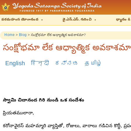
పరమహంస యోగానంద
వై.ఎస్.ఎస్. గురించి
ధ్యానం &
Home
>
Blog
>
సంక్షోభమా లేక ఆధ్యాత్మిక అవకాశమా?
సంక్షోభమా లేక ఆధ్యాత్మిక అవకాశమా
English
हिन्दी
ಕನ್ನಡ
தமிழ்
స్వామి చిదానంద గిరి నుండి ఒక సందేశం
ప్రియతములారా,
కరోనావైరస్ మహమ్మారి వ్యాప్తితో, రోజులు, వారాలు గడిచిన కొద్దీ, ప