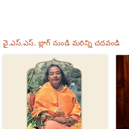
వై.ఎస్.ఎస్. బ్లాగ్ నుండి మరిన్ని చదవండి