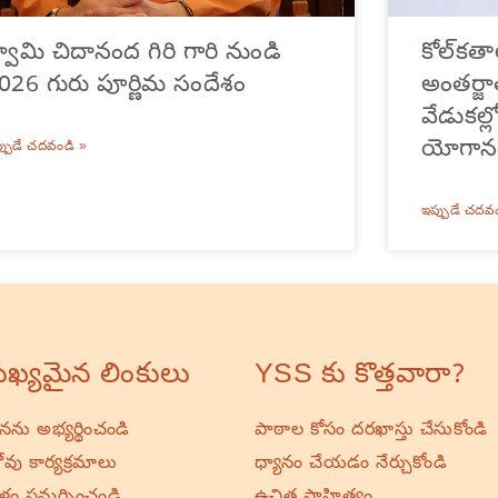
్వామి చిదానంద గిరి గారి నుండి
కోల్‌కత
026 గురు పూర్ణిమ సందేశం
అంతర్జ
వేడుకల
యోగానం
్పుడే చదవండి »
ఇప్పుడే చదవ
ఖ్యమైన లింకులు
YSS కు కొత్తవారా?
ర్థనను అభ్యర్థించండి
పాఠాల కోసం దరఖాస్తు చేసుకోండి
వు కార్యక్రమాలు
ధ్యానం చేయడం నేర్చుకోండి