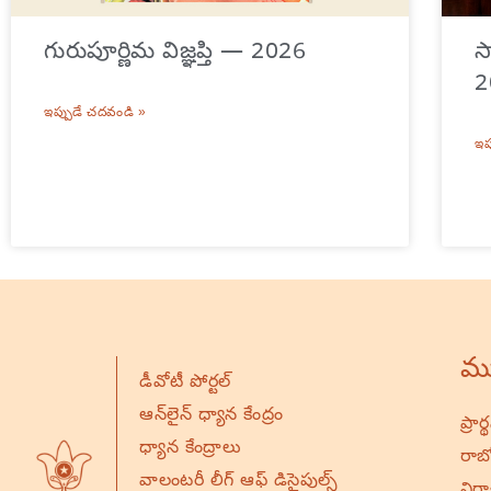
గురుపూర్ణిమ విజ్ఞప్తి — 2026
స
2
ఇప్పుడే చదవండి »
ఇప
ము
డీవోటీ పోర్టల్
ఆన్‌లైన్ ధ్యాన కేంద్రం
ప్రా
ధ్యాన కేంద్రాలు
రాబో
వాలంటరీ లీగ్ ఆఫ్ డిసైపుల్స్