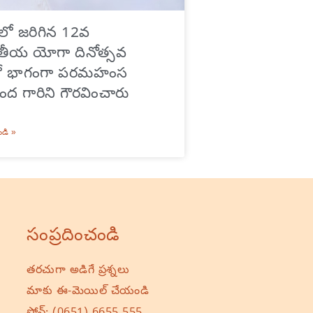
ాలో జరిగిన 12వ
ాతీయ యోగా దినోత్సవ
్లో భాగంగా పరమహంస
ద గారిని గౌరవించారు
ండి »
సంప్రదించండి
తరచుగా అడిగే ప్రశ్నలు
మాకు ఈ-మెయిల్ చేయండి