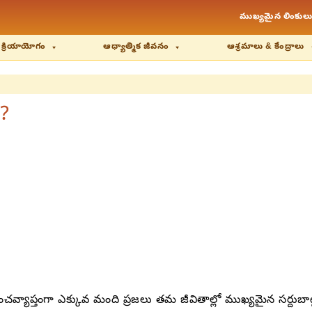
ముఖ్యమైన లింకులు
 క్రియాయోగం
ఆధ్యాత్మిక జీవనం
ఆశ్రమాలు & కేంద్రాలు
?
్రపంచవ్యాప్తంగా ఎక్కువ మంది ప్రజలు తమ జీవితాల్లో ముఖ్యమైన సర్దుబా