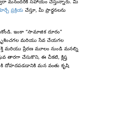
ా మనందరికీ సహాయం చేస్తున్నారు. మీ
ూర్చే ప్రక్రియ
చేస్తూ, మీ ప్రార్థనలను
చుకోండి. ఇంకా “సామాజిక దూరం”
 స్పృశించగల మరియు సేవ చేయగల
క్తి మరియు ప్రేరణ మూలం నుండి మనల్ని
గా చేసుకొని, ఈ చీకటి, క్లిష్త
కి దోహదపడడానికి మన వంతు కృషి