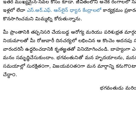
ఇతర ముఖ్యమైన-సేవల కోసం కూడా. జీవితంలోని అనేక రంగాలలో సే
ఇళ్లలో లేదా
ఎస్‌.ఆర్‌.ఎఫ్. ఆన్‌లైన్ ధ్యాన కేంద్రాలలో
కార్యక్రమం ప్ర
కొనసాగించమని మిమ్మల్ని కోరుతున్నాను.
మీ ప్రాంతానికి తప్పనిసరి చేయబడ్డ ఆరోగ్య మరియు పరిశుభ్రత మా
నియమాలతో మీ రోజువారీ దినచర్యలో లభించిన ఆ కొంచెం అదనపు 
వారందరినీ ఉద్ధరించడానికి కృతజ్ఞతతో వినియోగించండి. బాహ్యంగా
మనం సమృద్ధిచేసుకుందాం. భగవంతునితో మన హృదయాలను, మనస్సులను
సమయాల్లో సురక్షిత౦గా, విజయవ౦త౦గా మన మార్గాన్ని కనుగొ
చేద్దా౦.
భగవంతుడు మరియు 