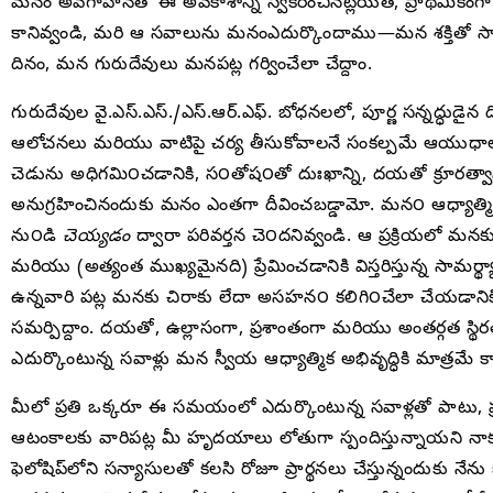
మనం అవగాహనతో ఈ అవకాశాన్ని స్వీకరించినట్లయితే, ప్రాథమిక
కానివ్వండి, మరి ఆ సవాలును మనంఎదుర్కొందాము—మన శక్తితో సాధ్యప
దినం, మన గురుదేవులు మనపట్ల గర్వించేలా చేద్దాం.
గురుదేవుల వై.ఎస్.ఎస్./ఎస్.ఆర్.ఎఫ్. బోధనలలో, పూర్ణ సన్నద్ధు
ఆలోచనలు మరియు వాటిపై చర్య తీసుకోవాలనే సంకల్పమే ఆయుధాలుగా,
చెడును అధిగమి౦చడానికి, స౦తోష౦తో దుఃఖాన్ని, దయతో క్రూరత్వాన్న
అనుగ్రహించినందుకు మనం ఎంతగా దీవించబడ్డామో. మన౦ ఆధ్యాత్మిక మ
ను౦డి
చెయ్యడం
ద్వారా పరివర్తన చె౦దనివ్వండి. ఆ ప్రక్రియలో మన
మరియు (అత్యంత ముఖ్యమైనది) ప్రేమించడానికి విస్తరిస్తున్న సామర
ఉన్నవారి పట్ల మనకు చిరాకు లేదా అసహన౦ కలిగి౦చేలా చేయడాన
సమర్పిద్దాం. దయతో, ఉల్లాసంగా, ప్రశాంతంగా మరియు అంతర్గత స్థిర
ఎదుర్కొంటున్న సవాళ్లు మన స్వీయ ఆధ్యాత్మిక అభివృద్ధికి మాత్రమ
మీలో ప్రతి ఒక్కరూ ఈ సమయంలో ఎదుర్కొంటున్న సవాళ్లతో పాటు, 
ఆటంకాలకు వారిపట్ల మీ హృదయాలు లోతుగా స్పందిస్తున్నాయని నా
ఫెలోషిప్‌లోని సన్యాసులతో కలసి రోజూ ప్రార్థనలు చేస్తున్నందుకు 