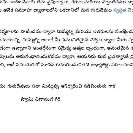
వను అందించేవారు తమ నైపుణ్యాలు, కరుణ మరియు స్వాంతనము ద్వార
కారం అనేక సమూహ ధ్యానాలలోని ఒకదానిలో మన గురుదేవుల
స్వస్థత చేక
ర్గదర్శకాలను పాటించడం ద్వారా మిమ్మల్ని మరియు ఇతరులను సంరక్షిం
సమయాన్ని, మిమ్మల్ని అలాగే మీ సముచితమైన చర్యల ద్వారా మీరు
 ఎడంగా ఉన్నాగాని అంతర్లీనంగా సమైక్య ఆత్మల బృందంగా, అనంతమైన శ
 అనుసంధానించుకోవడం ద్వారా, ఆయనను మన చైతన్యానికి ధ్రువ తార
౦టా౦, అదే సమయ౦లో మానవ కుటు౦బమ౦తటి ఆధ్యాత్మిక పరిణామాని
గురుదేవులు సదా మిమ్మల్ని ఆశీర్వదించి నడిపింతురు గాక,
స్వామి చిదానంద గిరి