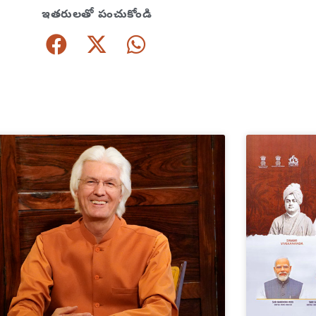
ఇతరులతో పంచుకోండి