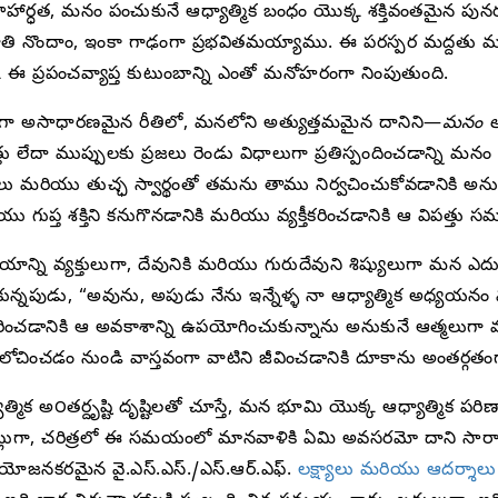
ౌహార్ధత, మనం పంచుకునే ఆధ్యాత్మిక బంధం యొక్క శక్తివంతమైన పునర
ుభూతి నొందాం, ఇంకా గాఢంగా ప్రభవితమయ్యాము. ఈ పరస్పర మద్దతు మ
ఈ ప్రపంచవ్యాప్త కుటుంబాన్ని ఎంతో మనోహరంగా నింపుతుంది.
ా అసాధారణమైన రీతిలో, మనలోని అత్యుత్తమమైన దానిని—
మనం అ
తు లేదా ముప్పులకు ప్రజలు రెండు విధాలుగా ప్రతిస్పందించడాన్ని మ
లు మరియు తుచ్ఛ స్వార్థంతో తమను తాము నిర్వచించుకోవడానికి అ
్త శక్తిని కనుగొనడానికి మరియు వ్యక్తీకరించడానికి ఆ విపత్తు సమ
ాన్ని వ్యక్తులుగా, దేవునికి మరియు గురుదేవుని శిష్యులుగా మన ఎ
్నపుడు, “అవును, అపుడు నేను ఇన్నేళ్ళ నా ఆధ్యాత్మిక అధ్యయనం మ
తీకరించడానికి ఆ అవకాశాన్ని ఉపయోగించుకున్నాను అనుకునే ఆత్మల
ఆలోచించడం నుండి వాస్తవంగా వాటిని జీవించడానికి దూకాను అంతర్గతం
ాత్మిక అ౦తర్దృష్టి దృష్టిలతో చూస్తే, మన భూమి యొక్క ఆధ్యాత్మిక ప
నట్లుగా, చరిత్రలో ఈ సమయంలో మానవాళికి ఏమి అవసరమో దాని సార
్రయోజనకరమైన వై.ఎస్.ఎస్./ఎస్.ఆర్.ఎఫ్.
లక్ష్యాలు మరియు ఆదర్శాలు