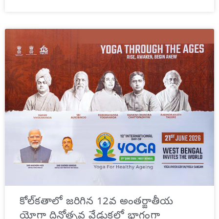
కోల్‌కతాలో జరిగిన 12వ అంతర్జాతీయ
యోగా దినోత్సవ వేడుకల్లో భాగంగా