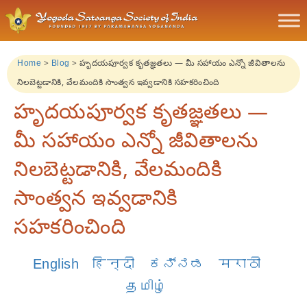
Home
>
Blog
>
హృదయపూర్వక కృతజ్ఞతలు — మీ సహాయం ఎన్నో జీవితాలను
నిలబెట్టడానికి, వేలమందికి సాంత్వన ఇవ్వడానికి సహకరించింది
హృదయపూర్వక కృతజ్ఞతలు —
మీ సహాయం ఎన్నో జీవితాలను
నిలబెట్టడానికి, వేలమందికి
సాంత్వన ఇవ్వడానికి
సహకరించింది
English
हिन्दी
ಕನ್ನಡ
मराठी
தமிழ்