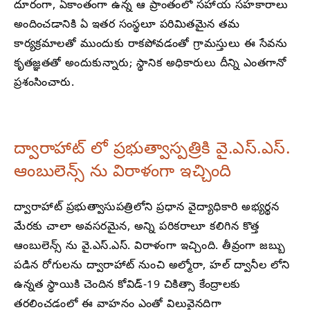
దూరంగా, ఏకాంతంగా ఉన్న ఆ ప్రాంతంలో సహాయ సహకారాలు
అందించడానికి ఏ ఇతర సంస్థలూ పరిమితమైన తమ
కార్యక్రమాలతో ముందుకు రాకపోవడంతో గ్రామస్తులు ఈ సేవను
కృతజ్ఞతతో అందుకున్నారు; స్థానిక అధికారులు దీన్ని ఎంతగానో
ప్రశంసించారు.
ద్వారాహాట్ లో ప్రభుత్వాస్పత్రికి వై.ఎస్.ఎస్.
ఆంబులెన్స్ ను విరాళంగా ఇచ్చింది
ద్వారాహాట్ ప్రభుత్వాసుపత్రిలోని ప్రధాన వైద్యాధికారి అభ్యర్థన
మేరకు చాలా అవసరమైన, అన్ని పరికరాలూ కలిగిన కొత్త
ఆంబులెన్స్ ను వై.ఎస్.ఎస్. విరాళంగా ఇచ్చింది. తీవ్రంగా జబ్బు
పడిన రోగులను ద్వారాహాట్ నుంచి అల్మోరా, హల్ ద్వానీల లోని
ఉన్నత స్థాయికి చెందిన కోవిడ్-19 చికిత్సా కేంద్రాలకు
తరలించడంలో ఈ వాహనం ఎంతో విలువైనదిగా