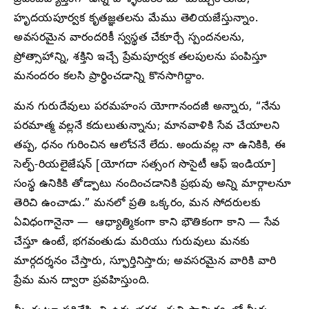
హృదయపూర్వక కృతజ్ఞతలను మేము తెలియజేస్తున్నాం.
అవసరమైన వారందరికీ స్వస్థత చేకూర్చే స్పందనలను,
ప్రోత్సాహాన్ని, శక్తిని ఇచ్చే ప్రేమపూర్వక తలపులను పంపిస్తూ
మనందరం కలసి ప్రార్థించడాన్ని కొనసాగిద్దాం.
మన గురుదేవులు పరమహంస యోగానందజీ అన్నారు, “నేను
పరమాత్మ వల్లనే కదులుతున్నాను; మానవాళికి సేవ చేయాలని
తప్ప, ధనం గురించిన ఆలోచనే లేదు. అందువల్ల నా ఉనికికి, ఈ
సెల్ఫ్-రియలైజేషన్ [యోగదా సత్సంగ సొసైటీ ఆఫ్ ఇండియా]
సంస్థ ఉనికికి తోడ్పాటు నందించడానికి ప్రభువు అన్ని మార్గాలనూ
తెరిచి ఉంచాడు.” మనలో ప్రతి ఒక్కరం, మన సోదరులకు
ఏవిధంగానైనా — ఆధ్యాత్మికంగా కాని భౌతికంగా కాని — సేవ
చేస్తూ ఉంటే, భగవంతుడు మరియు గురువులు మనకు
మార్గదర్శనం చేస్తారు, స్ఫూర్తినిస్తారు; అవసరమైన వారికి వారి
ప్రేమ మన ద్వారా ప్రవహిస్తుంది.