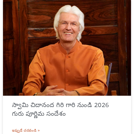
స్వామి చిదానంద గిరి గారి నుండి 2026
గురు పూర్ణిమ సందేశం
ఇప్పుడే చదవండి »