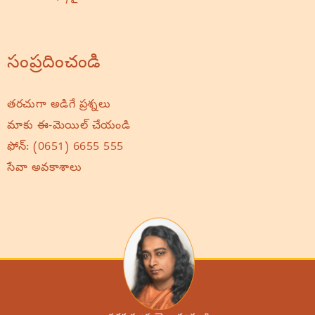
సంప్రదించండి
తరచుగా అడిగే ప్రశ్నలు
మాకు ఈ-మెయిల్ చేయండి
ఫోన్:
(0651) 6655 555
సేవా అవకాశాలు