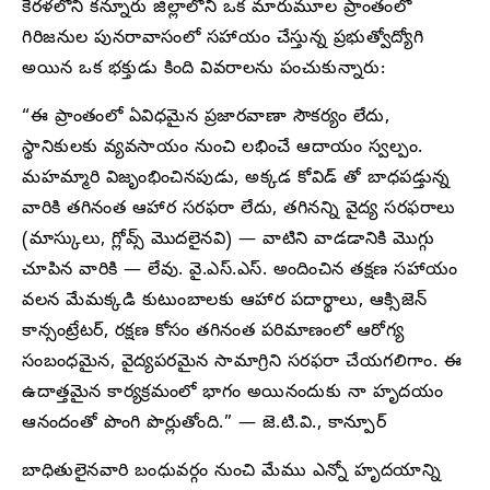
కేరళలోని కన్నూరు జిల్లాలోని ఒక మారుమూల ప్రాంతంలో
గిరిజనుల పునరావాసంలో సహాయం చేస్తున్న ప్రభుత్వోద్యోగి
అయిన ఒక భక్తుడు కింది వివరాలను పంచుకున్నారు:
“ఈ ప్రాంతంలో ఏవిధమైన ప్రజారవాణా సౌకర్యం లేదు,
స్థానికులకు వ్యవసాయం నుంచి లభించే ఆదాయం స్వల్పం.
మహమ్మారి విజృంభించినపుడు, అక్కడ కోవిడ్ తో బాధపడ్తున్న
వారికి తగినంత ఆహార సరఫరా లేదు, తగినన్ని వైద్య సరఫరాలు
(మాస్కులు, గ్లోవ్స్ మొదలైనవి) — వాటిని వాడడానికి మొగ్గు
చూపిన వారికి — లేవు. వై.ఎస్.ఎస్. అందించిన తక్షణ సహాయం
వలన మేమక్కడి కుటుంబాలకు ఆహార పదార్థాలు, ఆక్సిజెన్
కాన్సంట్రేటర్, రక్షణ కోసం తగినంత పరిమాణంలో ఆరోగ్య
సంబంధమైన, వైద్యపరమైన సామాగ్రిని సరఫరా చేయగలిగాం. ఈ
ఉదాత్తమైన కార్యక్రమంలో భాగం అయినందుకు నా హృదయం
ఆనందంతో పొంగి పొర్లుతోంది.” — జె.టి.వి., కాన్పూర్
బాధితులైనవారి బంధువర్గం నుంచి మేము ఎన్నో హృదయాన్ని