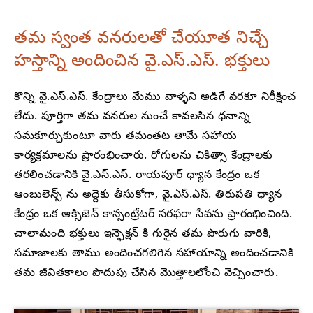
తమ స్వంత వనరులతో చేయూత నిచ్చే
హస్తాన్ని అందించిన వై.ఎస్.ఎస్. భక్తులు
కొన్ని వై.ఎస్.ఎస్. కేంద్రాలు మేము వాళ్ళని అడిగే వరకూ నిరీక్షించ
లేదు. పూర్తిగా తమ వనరుల నుంచే కావలసిన ధనాన్ని
సమకూర్చుకుంటూ వారు తమంతట తామే సహాయ
కార్యక్రమాలను ప్రారంభించారు. రోగులను చికిత్సా కేంద్రాలకు
తరలించడానికి వై.ఎస్.ఎస్. రాయపూర్ ధ్యాన కేంద్రం ఒక
ఆంబులెన్స్ ను అద్దెకు తీసుకోగా, వై.ఎస్.ఎస్. తిరుపతి ధ్యాన
కేంద్రం ఒక ఆక్సిజెన్ కాన్సంట్రేటర్ సరఫరా సేవను ప్రారంభించింది.
చాలామంది భక్తులు ఇన్ఫెక్షన్ కి గురైన తమ పొరుగు వారికి,
సమాజాలకు తాము అందించగలిగిన సహాయాన్ని అందించడానికి
తమ జీవితకాలం పొదుపు చేసిన మొత్తాలలోంచి వెచ్చించారు.