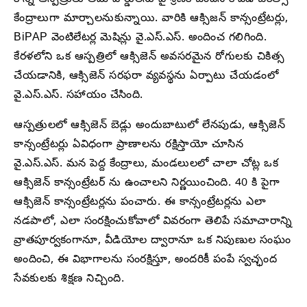
కొన్ని ఆస్పత్రులు తమ వార్డులను పై శ్రేణికి చెందిన కోవిడ్ చికిత్సా
కేంద్రాలుగా మార్చాలనుకున్నాయి. వారికి ఆక్సిజన్ కాన్సంట్రేటర్లు,
BiPAP వెంటిలేటర్ల మెషిన్లు వై.ఎస్.ఎస్. అందించ గలిగింది.
కేరళలోని ఒక ఆస్పత్రిలో ఆక్సిజెన్ అవసరమైన రోగులకు చికిత్స
చేయడానికి, ఆక్సిజెన్ సరఫరా వ్యవస్థను ఏర్పాటు చేయడంలో
వై.ఎస్.ఎస్. సహాయం చేసింది.
ఆస్పత్రులలో ఆక్సిజెన్ బెడ్లు అందుబాటులో లేనపుడు, ఆక్సిజెన్
కాన్సంట్రేటర్లు ఏవిధంగా ప్రాణాలను రక్షిస్తాయో చూసిన
వై.ఎస్.ఎస్. మన పెద్ద కేంద్రాలు, మండలులలో చాలా చోట్ల ఒక
ఆక్సిజెన్ కాన్సంట్రేటర్ ను ఉంచాలని నిర్ణయించింది. 40 కి పైగా
ఆక్సిజెన్ కాన్సంట్రేటర్లను పంచారు. ఈ కాన్సంట్రేటర్లను ఎలా
నడపాలో, ఎలా సంరక్షించుకోవాలో వివరంగా తెలిపే సమాచారాన్ని
వ్రాతపూర్వకంగానూ, వీడియోల ద్వారానూ ఒక నిపుణుల సంఘం
అందించి, ఈ విభాగాలను సంరక్షిస్తూ, అందరికీ పంపే స్వచ్ఛంద
సేవకులకు శిక్షణ నిచ్చింది.