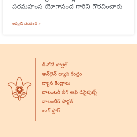
పరమహంస యోగానంద గారిని గౌరవించారు
ఇప్పుడే చదవండి »
డీవోటీ పోర్టల్
ఆన్‌లైన్ ధ్యాన కేంద్రం
ధ్యాన కేంద్రాలు
వాలంటరీ లీగ్ ఆఫ్ డిసైపుల్స్
వాలంటీర్ పోర్టల్
బుక్ స్టోర్