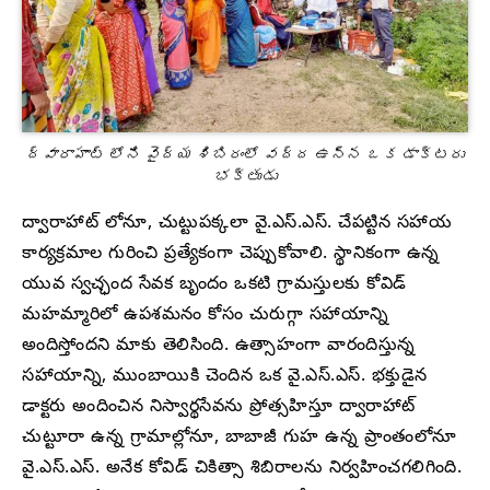
ద్వారాహాట్ లోని వైద్య శిబిరంలో వద్ద ఉన్న ఒక డాక్టరు
భక్తుడు
ద్వారాహాట్ లోనూ, చుట్టుపక్కలా వై.ఎస్.ఎస్. చేపట్టిన సహాయ
కార్యక్రమాల గురించి ప్రత్యేకంగా చెప్పుకోవాలి. స్థానికంగా ఉన్న
యువ స్వచ్ఛంద సేవక బృందం ఒకటి గ్రామస్తులకు కోవిడ్
మహమ్మారిలో ఉపశమనం కోసం చురుగ్గా సహాయాన్ని
అందిస్తోందని మాకు తెలిసింది. ఉత్సాహంగా వారందిస్తున్న
సహాయాన్ని, ముంబాయికి చెందిన ఒక వై.ఎస్.ఎస్. భక్తుడైన
డాక్టరు అందించిన నిస్వార్థసేవను ప్రోత్సహిస్తూ ద్వారాహాట్
చుట్టూరా ఉన్న గ్రామాల్లోనూ, బాబాజీ గుహ ఉన్న ప్రాంతంలోనూ
వై.ఎస్.ఎస్. అనేక కోవిడ్ చికిత్సా శిబిరాలను నిర్వహించగలిగింది.