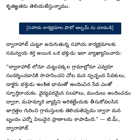
కృతజ్ఞతను తెలియజేస్తున్నాము.
[సహాయ కార్యక్రమాల ఫొటో ఆల్బమ్ ను చూడండి]
ద్వారాహాట్ చుట్టూ జరుగుతున్న సహాయ కార్యక్రమాలకు
సమన్వయ కర్త అయిన ఒక భక్తుడు ఇలా వ్యాఖ్యానించారు:
“ద్వారాహాట్ లోనూ చుట్టుపక్కల గ్రామాల్లోనూ ఎవ్వరూ
సందర్శించడానికి సాహసించని చోట మన స్వచ్ఛంద సేవకులు,
డాక్టరు భక్తుడు అంకిత భావంతో అందించిన సేవ ఎంతో
స్ఫూర్తిదాయకం. వైద్యపరమైన సలహాలు, మందులు అందించడం
ద్వారా, మహమ్మారి వ్యాప్తిని అరికట్టేందుకు తీసుకోవలసిన
జాగ్రత్తల గురించి గ్రామస్తులకు తెలియజెప్పడం ద్వారా మన
బృందం ఎన్నో విలువైన ప్రాణాలను కాపాడింది.” — టి.మ్.,
ద్వారాహాట్