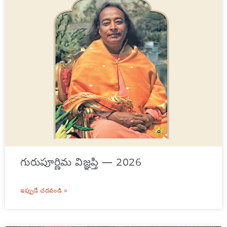
గురుపూర్ణిమ విజ్ఞప్తి — 2026
ఇప్పుడే చదవండి »