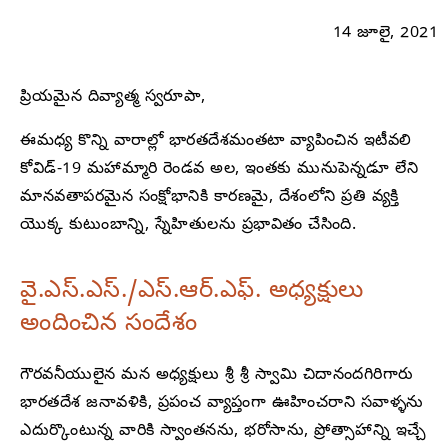
14 జూలై, 2021
ప్రియమైన దివ్యాత్మ స్వరూపా,
ఈమధ్య కొన్ని వారాల్లో భారతదేశమంతటా వ్యాపించిన ఇటీవలి
కోవిడ్-19 మహామ్మారి రెండవ అల, ఇంతకు మునుపెన్నడూ లేని
మానవతాపరమైన సంక్షోభానికి కారణమై, దేశంలోని ప్రతి వ్యక్తి
యొక్క కుటుంబాన్ని, స్నేహితులను ప్రభావితం చేసింది.
వై.ఎస్.ఎస్./ఎస్.ఆర్.ఎఫ్. అధ్యక్షులు
అందించిన సందేశం
గౌరవనీయులైన మన అధ్యక్షులు శ్రీ శ్రీ స్వామి చిదానందగిరిగారు
భారతదేశ జనావళికి, ప్రపంచ వ్యాప్తంగా ఊహించరాని సవాళ్ళను
ఎదుర్కొంటున్న వారికి స్వాంతనను, భరోసాను, ప్రోత్సాహాన్ని ఇచ్చే