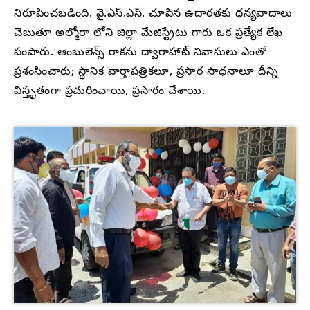
నిరూపించబడింది. వై.ఎస్.ఎస్. చూపిన ఉదారతకు ధన్యవాదాలు
చెబుతూ అల్మోరా లోని జిల్లా మేజిస్ట్రేటు గారు ఒక ప్రత్యేక లేఖ
పంపారు. ఆంబులెన్స్ రాకను ద్వారాహాట్ నివాసులు ఎంతో
ప్రశంసించారు; స్థానిక వార్తాపత్రికలూ, ప్రసార సాధనాలూ దీన్ని
విస్తృతంగా ప్రచురించాయి, ప్రసారం చేశాయి.