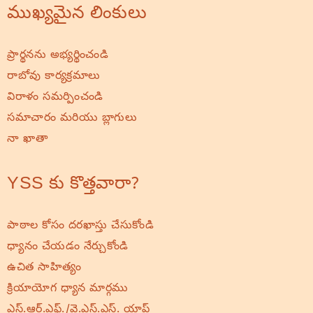
ముఖ్యమైన లింకులు
ప్రార్థనను అభ్యర్థించండి
రాబోవు కార్యక్రమాలు
విరాళం సమర్పించండి
సమాచారం మరియు బ్లాగులు
నా ఖాతా
YSS కు కొత్తవారా?
పాఠాల కోసం దరఖాస్తు చేసుకోండి
ధ్యానం చేయడం నేర్చుకోండి
ఉచిత సాహిత్యం
క్రియాయోగ ధ్యాన మార్గము
ఎస్.ఆర్.ఎఫ్./వై.ఎస్.ఎస్. యాప్