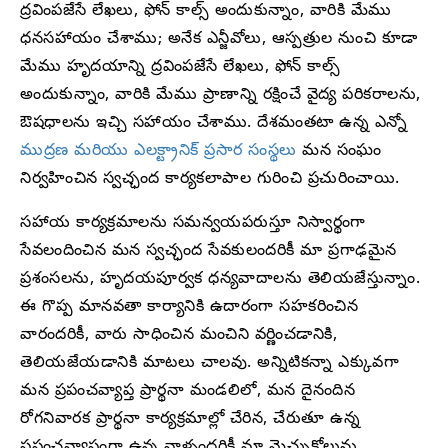
ద్రవింపజేసే లేఖలు, ఫోన్ కాల్స్ అందుకున్నాం, వారికి మేము
ధనసహాయం చేశాము; అనేక ఎన్జీవోలు, ఆస్పత్రుల నుంచి కూడా
మేము హృదయాన్ని ద్రవింపజేసే లేఖలు, ఫోన్ కాల్స్
అందుకున్నాం, వారికి మేము ప్రాణాన్ని రక్షించే వైద్య పరికరాలను,
ఔషధాలను ఇచ్చి సహాయం చేశాము. దేశమంతటా ఉన్న ఎన్నో
ముద్రణ మరియు ఎలక్ట్రానిక్ ప్రసార సంస్థలు
మన సంఘం
నిర్వహించిన స్వచ్ఛంద కార్యకలాపాల గురించి ప్రచురించాయి.
సహాయ కార్యక్రమాలను సమన్వయపరుస్తూ నిస్వార్థంగా
సేవలందించిన మన స్వచ్ఛంద సేవకులందరికీ మా ప్రగాఢమైన
ప్రశంసలను, హృదయపూర్వక ధన్యవాదాలను తెలియజేస్తున్నాం.
ఈ గొప్ప మానవతా కార్యానికి ఉదారంగా సహకరించిన
వారందరికీ, వారు సాధించిన మంచిని వర్ణించడానికి,
తెలియజేయడానికి మాటలు చాలవు. అన్నిటికన్నా ఎక్కువగా
మన ప్రపంచవ్యాప్త ప్రార్థనా మండలిలో, మన దైనందిన
రోగనివారక ప్రార్థనా కార్యక్రమాల్లో చేరిన, చేరుతూ ఉన్న
ప్రపంచవ్యాప్తంగా ఉన్న వాళ్ళందరికీ మా మెచ్చుకోలును,