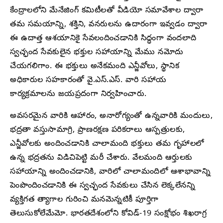
కేంద్రాలలోని మేనేజింగ్ కమిటీలతో వీడియో సమావేశాల ద్వారా
తమ సమయాన్ని, శక్తిని, వనరులను ఉదారంగా ఇవ్వడం ద్వారా
ఈ ఉదాత్త ఆశయానికై సేవలందించడానికి సిద్ధంగా వందలాది
స్వచ్ఛంద సేవకులైన భక్తుల సహాయాన్ని మేము నమోదు
చేయగలిగాం. ఈ భక్తులు అనేకమంది ఎన్జీవోలు, స్థానిక
అధికారుల సహకారంతో వై.ఎస్.ఎస్. వారి సహాయ
కార్యక్రమాలను జయప్రదంగా నిర్వహించారు.
అవసరమైన వారికి ఆహారం, అనారోగ్యంతో ఉన్నవారికి మందులు,
భద్రతా వస్తుసామాగ్రి, ప్రాణరక్షణ పరికరాలు ఆస్పత్రులకు,
ఎన్జీవోలకు అందించడానికి చాలామంది భక్తులు తమ గృహాలలో
ఉన్న భద్రతను విడిచిపెట్టి మరీ చేశారు. వేలమంది ఆర్తులకు
సహాయాన్ని అందించడానికి, వారిలో చాలామందిలో ఆశాభావాన్ని
పెంపొందించడానికి ఈ స్వచ్ఛంద సేవకులు చేసిన లెక్కలేనన్ని
వ్యక్తిగత త్యాగాల గురించి మనమెన్నటికీ పూర్తిగా
తెలుసుకోలేమేమో. భారతదేశంలోని కోవిడ్-19 సంక్షోభం శిఖరాగ్ర