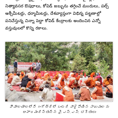
నిత్యావసర ఔషధాలు, కోవిడ్ జబ్బును తగ్గించే మందులు, పల్స్
ఆక్సీమీటర్లు, ధర్మామీటర్లు, దేశవ్యాప్తంగా విభిన్న పట్టణాల్లో
పనిచేస్తున్న చిన్నా పెద్దా కోవిడ్ కేంద్రాలకు అందించిన ఎన్నో
వస్తువులలో కొన్ని రకాలు.
హిమాలయాలలోని గంగోత్రిలో ఒంటరి వారైపోయిన సాధువులకు
ఆహారమందిస్తున్న వై.ఎస్.ఎస్. భక్తులు