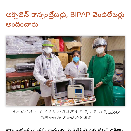
ఆక్సిజెన్ కాన్సంట్రేటర్లు, BiPAP వెంటిలేటర్లు
అందించారు
కేరళలోని ఒక కోవిడ్ ఆస్పత్రికి వై.ఎస్.ఎస్. BiPAP
యంత్రాలను విరాళమిచ్చింది