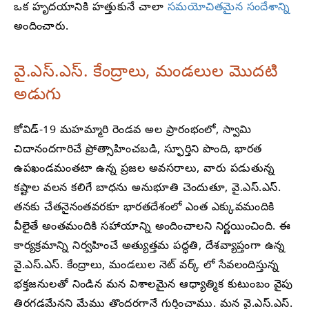
ఒక హృదయానికి హత్తుకునే చాలా
సమయోచితమైన సందేశాన్ని
అందించారు.
వై.ఎస్.ఎస్. కేంద్రాలు, మండలుల మొదటి
అడుగు
కోవిడ్-19 మహమ్మారి రెండవ అల ప్రారంభంలో, స్వామి
చిదానందగారిచే ప్రోత్సాహించబడి, స్ఫూర్తిని పొంది, భారత
ఉపఖండమంతటా ఉన్న ప్రజల అవసరాలు, వారు పడుతున్న
కష్టాల వలన కలిగే బాధను అనుభూతి చెందుతూ, వై.ఎస్.ఎస్.
తనకు చేతనైనంతవరకూ భారతదేశంలో ఎంత ఎక్కువమందికి
వీలైతే అంతమందికి సహాయాన్ని అందించాలని నిర్ణయించింది. ఈ
కార్యక్రమాన్ని నిర్వహించే అత్యుత్తమ పద్ధతి, దేశవ్యాప్తంగా ఉన్న
వై.ఎస్.ఎస్. కేంద్రాలు, మండలుల నెట్ వర్క్ లో సేవలందిస్తున్న
భక్తజనులతో నిండిన మన విశాలమైన ఆధ్యాత్మిక కుటుంబం వైపు
తిరగడమేనని మేము తొందరగానే గుర్తించాము. మన వై.ఎస్.ఎస్.