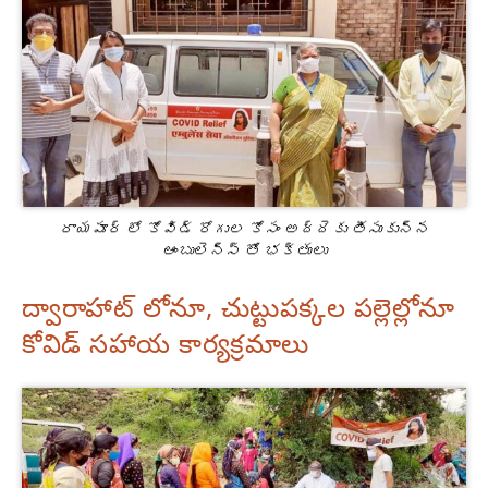
రాయపూర్ లో కోవిడ్ రోగుల కోసం అద్దెకు తీసుకున్న
ఆంబులెన్స్ తో భక్తులు
ద్వారాహాట్ లోనూ, చుట్టుపక్కల పల్లెల్లోనూ
కోవిడ్ సహాయ కార్యక్రమాలు