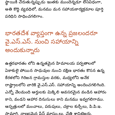
స్థాయికి చేరుతున్నప్పుడు ఇంతకు ముందెన్నడూ లేనివిధంగా,
అతి కొద్ది వ్యవధిలో, మనము మన సహాయకార్యక్రమాల పూర్తి
పరిధిని సాధించగలిగాం.
భారతదేశ వ్యాప్తంగా ఉన్న ప్రజలందరూ
వై.ఎస్.ఎస్. నుంచి సహాయాన్ని
అందుకున్నారు
ఉత్తరభారతం లోని ఉన్నతమైన హిమాలయ పర్వతాలలో
ఏకాకులై పోయిన సాధువుల నుంచి దక్షిణ భారతం కొసన ఉన్న
కేరళలోని గిరిజన గ్రామస్తుల వరకు, మధ్యలోని అనేక
రాష్ట్రాలలోని వారికి వై.ఎస్.ఎస్. సహాయాన్ని అందించగలిగింది.
ఎన్నో వేలమంది ఆర్తులకు మిక్కిలి అవసరమైన వండిన ఆహారం
కాని, వండని ఆహార దినుసులు కాని మనము ఇవ్వగలిగాము.
ఆస్పత్రులలో మంచాలు, పరుపులు, చక్రాల కుర్చీలు, పి.పి.ఇ.
సామాగ్రి, నాణ్యమైన ఫేస్ మాస్కులు, చేతి శానిటైజర్లు,