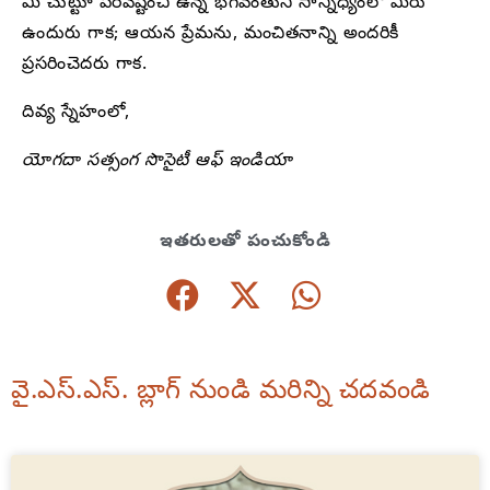
మీ చుట్టూ పరివేష్టించి ఉన్న భగవంతుని సాన్నిధ్యంలో మీరు
ఉందురు గాక; ఆయన ప్రేమను, మంచితనాన్ని అందరికీ
ప్రసరించెదరు గాక.
దివ్య స్నేహంలో,
యోగదా సత్సంగ సొసైటీ ఆఫ్ ఇండియా
ఇతరులతో పంచుకోండి
వై.ఎస్.ఎస్. బ్లాగ్ నుండి మరిన్ని చదవండి