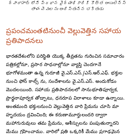
ద్వారాహాట్ లోని ప్రధాన వైద్యాధికారికి కొత్త ఆంబులెన్స్
తాళం చెవులను అందిస్తున్న భక్తుడు
ప్రపంచమంతటినుంచీ వెల్లువెత్తిన సహాయ
ప్రతిపాదనలు
భారతదేశంలోని పరిస్థితి యొక్క తీవ్రతను గురించిన సమాచారం
పత్రికల్లోనూ, ప్రసార సాధనాల్లోనూ వ్యాప్తి చెందగానే
భూగోళమంతా ఉన్న గురూజీ వై.ఎస్.ఎస్./ఎస్.ఆర్.ఎఫ్. భక్తుల
నుంచి ఫోన్ కాల్స్ ను, సందేశాలను వై.ఎస్.ఎస్. అందుకోడం
మొదలయింది. సహాయ ప్రతిపాదనలలో సానుభూతిపూర్వక,
ప్రార్థనాపూర్వక తోడ్పాటు, ధనరూప విరాళాలు కూడా ఉన్నాయి.
అంతమంది భక్తులనుంచి వెల్లువెత్తిన వారి ప్రేమను చూసి మా
హృదయం ద్రవించింది; ఈ కరుణామూర్తులందరి ద్వారా
మహాగురువులు తమ ప్రేమను, ఆశీస్సులను పంపుతున్నారని
మేము గ్రహించాము. వారిలో ప్రతి ఒక్కరికీ మేము ప్రగాఢమైన