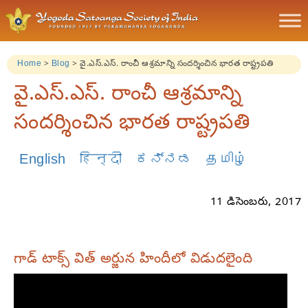
Home
>
Blog
>
వై.ఎస్.ఎస్. రాంచీ ఆశ్రమాన్ని సందర్శించిన భారత రాష్ట్రపతి
వై.ఎస్.ఎస్. రాంచీ ఆశ్రమాన్ని
సందర్శించిన భారత రాష్ట్రపతి
English
हिन्दी
ಕನ್ನಡ
தமிழ்
11 డిసెంబరు, 2017
గాడ్ టాక్స్ విత్ అర్జున హిందీలో విడుదలైంది