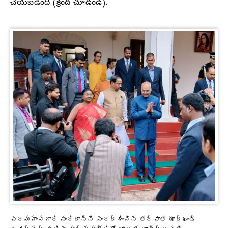
చేయబడింది (క్రింద చూడండి).
పరమహంసగారి మందిరాన్ని సందర్శించిన తర్వాత ఝార్ఖండ్