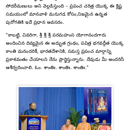
సోదరీమణులు అని వెల్లడిస్తుంది – ప్రపంచ చరిత్ర యొక్క ఈ క్లిష్ట
సమయంలో మానవాళి మనుగడ కోసం,నిజమైన ఉన్నత
పురోగతికి ఇదే ప్రధాన అవసరం.
“కాబట్టి, చివరిగా, శ్రీ శ్రీ శ్రీ పరమహంస యోగానందగారు
అందించిన దివ్యమైన ఈ అద్భుత గ్రంథం, పవిత్ర భగవద్గీత యొక్క
కాంతి మనందరికీ, భారతదేశానికి, సమస్త ప్రపంచ మార్గాన్ని
ప్రకాశవంతం చేయాలని నేను ప్రార్థిస్తున్నాను. దేవుడు మీ అందరినీ
ఆశీర్వదించాలి. ఓం. శాంతిః. శాంతిః. శాంతిః.”