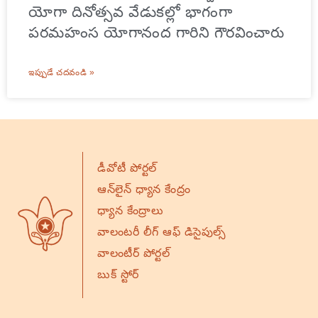
యోగా దినోత్సవ వేడుకల్లో భాగంగా
పరమహంస యోగానంద గారిని గౌరవించారు
ఇప్పుడే చదవండి »
డీవోటీ పోర్టల్
ఆన్‌లైన్ ధ్యాన కేంద్రం
ధ్యాన కేంద్రాలు
వాలంటరీ లీగ్ ఆఫ్ డిసైపుల్స్
వాలంటీర్ పోర్టల్
బుక్ స్టోర్