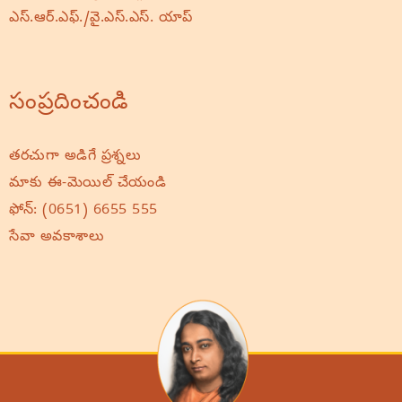
ఎస్.ఆర్.ఎఫ్./వై.ఎస్.ఎస్. యాప్
సంప్రదించండి
తరచుగా అడిగే ప్రశ్నలు
మాకు ఈ-మెయిల్ చేయండి
ఫోన్:
(0651) 6655 555
సేవా అవకాశాలు