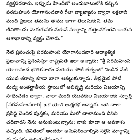
వ్యక్తపరచారు. ఇప్పుడు హిందీలో అందుబాటులోకి వచ్చిన
పరమహంస యోగానందవారి గీతా వ్యాఖ్యానం ద్వారా లక్షలాది
మంది ప్రజలు తమను తాము బాగా తెలుసుకుని, తమ
జీవితాలను మెరుగుపరుచుకునే మార్గాన్ని గుర్తించగలరని ఆయన
ఆశాభావాన్ని వ్యక్తం చేశారు.”
నేటి ప్రపంచంపై పరమహంస యోగానందవారి ఆధ్యాత్మిక
ప్రభావాన్ని ప్రశంసిస్తూ రాష్ట్రపతి ఇలా అన్నారు: “శ్రీ పరమహంస
యోగానంద భౌతికవాదం మరియు పోటీ తత్వంలో నిండిన నేటి
యువ తరాన్ని కూడా బాగా ఆకట్టుకున్నారు. తీవ్రమైన పోటీ
మధ్య అంతర్జాతీయ స్థాయిలో అభివృద్ధి మరియు విజయాన్ని
సాధించడం ద్వారా, చాలా మంది యువకుల విజయాలకు స్ఫూర్తి
[పరమహంసగారి]
ఒక యోగి ఆత్మకథ
అన్నారు. ఇది చాలా
ప్రసిద్ధి చెందిన పుస్తకం, మరియు మీలో చాలామంది దీనిని
చదివారని నేను అనుకుంటున్నాను; నాకు కూడా ఆ అవకాశం
వచ్చింది. జీవితంలో అందరూ అనుసరించాల్సిన సరైన మార్గాన్ని