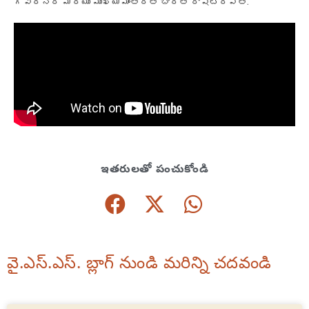
గవర్నర్ మరియు ముఖ్యమంత్రితో భారత రాష్ట్రపతి.
ఇతరులతో పంచుకోండి
వై.ఎస్.ఎస్. బ్లాగ్ నుండి మరిన్ని చదవండి