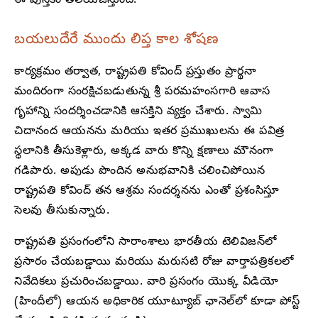
ఈ పుస్తకం తెలియజేస్తుంది.”
బయలుదేరే ముందు లిప్త కాల శోషణ
కార్యక్రమం తర్వాత, రాష్ట్రపతి కోవింద్ ప్రస్తుతం ప్రార్థనా
మందిరంగా సంరక్షిచబడుతున్న శ్రీ పరమహంసగారి ఆవాస
గృహాన్ని సందర్శించడానికి ఆసక్తిని వ్యక్తం చేశారు. స్వామి
చిదానంద ఆయనను మరియు ఇతర ప్రముఖులను ఈ పవిత్ర
స్థలానికి తీసుకెళ్లారు, అక్కడ వారు కొన్ని క్షణాలు మౌనంగా
గడిపారు. అపుడు పొందిన అనుభవానికి చలించిపోయిన
రాష్ట్రపతి కోవింద్ తన ఆశ్రమ సందర్శనను ఎంతో ప్రశంసిస్తూ
సెలవు తీసుకున్నారు.
రాష్ట్రపతి ప్రసంగంలోని సారాంశాలు భారతీయ టెలివిజన్‌లో
ప్రసారం చేయబడ్డాయి మరియు మరుసటి రోజు వార్తాపత్రికలలో
నివేదికలు ప్రచురించబడ్డాయి. వారి ప్రసంగం యొక్క వీడియో
(హిందీలో) ఆయన అధికారిక యూట్యూబ్ ఛానెల్‌లో కూడా పోస్ట్