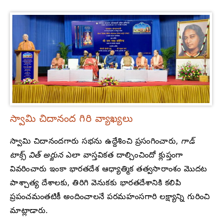
స్వామి చిదానంద గిరి వ్యాఖ్యలు
స్వామి చిదానందగారు సభను ఉద్దేశించి ప్రసంగించారు,
గాడ్
టాక్స్ విత్ అర్జున
ఎలా వాస్తవికత దాల్చించిందో క్లుప్తంగా
వివరించారు ఇంకా భారతదేశ ఆధ్యాత్మిక తత్వసారాంశం మొదట
పాశ్చాత్య దేశాలకు, తిరిగి వెనుకకు భారతదేశానికి కలిపి
ప్రపంచమంతటికీ అందించాలనే పరమహంసగారి లక్ష్యాన్ని గురించి
మాట్లాడారు.