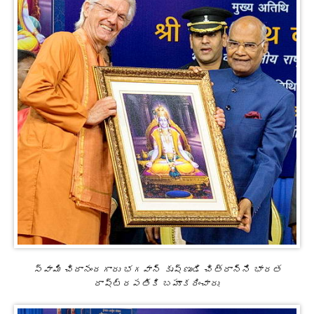
స్వామి చిదానందగారు భగవాన్ కృష్ణుడి చిత్రాన్ని భారత
రాష్ట్రపతికి బహూకరించారు.