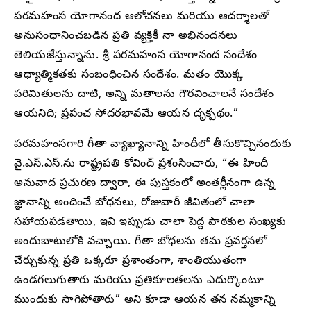
పరమహంస యోగానంద ఆలోచనలు మరియు ఆదర్శాలతో
అనుసంధానించబడిన ప్రతి వ్యక్తికీ నా అభినందనలు
తెలియజేస్తున్నాను. శ్రీ పరమహంస యోగానంద సందేశం
ఆధ్యాత్మికతకు సంబంధించిన సందేశం. మతం యొక్క
పరిమితులను దాటి, అన్ని మతాలను గౌరవించాలనే సందేశం
ఆయనిది; ప్రపంచ సోదరభావమే ఆయన దృక్పథం.”
పరమహంసగారి గీతా వ్యాఖ్యానాన్ని హిందీలో తీసుకొచ్చినందుకు
వై.ఎస్‌.ఎస్‌.ను రాష్ట్రపతి కోవింద్ ప్రశంసించారు, “ఈ హిందీ
అనువాద ప్రచురణ ద్వారా, ఈ పుస్తకంలో అంతర్లీనంగా ఉన్న
జ్ఞానాన్ని అందించే బోధనలు, రోజువారీ జీవితంలో చాలా
సహాయపడతాయి, ఇవి ఇప్పుడు చాలా పెద్ద పాఠకుల సంఖ్యకు
అందుబాటులోకి వచ్చాయి. గీతా బోధలను తమ ప్రవర్తనలో
చేర్చుకున్న ప్రతి ఒక్కరూ ప్రశాంతంగా, శాంతియుతంగా
ఉండగలుగుతారు మరియు ప్రతికూలతలను ఎదుర్కొంటూ
ముందుకు సాగిపోతారు” అని కూడా ఆయన తన నమ్మకాన్ని