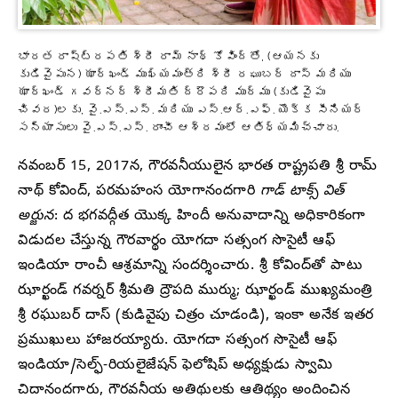
భారత రాష్ట్రపతి శ్రీ రామ్ నాథ్ కోవింద్‌తో, (ఆయనకు
కుడివైపున) ఝార్ఖండ్ ముఖ్యమంత్రి శ్రీ రఘుబర్ దాస్ మరియు
ఝార్ఖండ్ గవర్నర్ శ్రీమతి ద్రౌపది ముర్ము (కుడివైపు
చివర)లకు, వై.ఎస్.ఎస్. మరియు ఎస్.ఆర్.ఎఫ్. యొక్క సీనియర్
సన్యాసులు వై.ఎస్.ఎస్. రాంచీ ఆశ్రమంలో ఆతిధ్యమిచ్చారు.
నవంబర్ 15, 2017న, గౌరవనీయులైన భారత రాష్ట్రపతి శ్రీ రామ్
నాథ్ కోవింద్, పరమహంస యోగానందగారి
గాడ్ టాక్స్ విత్
అర్జున
: ద భగవద్గీత యొక్క హిందీ అనువాదాన్ని అధికారికంగా
విడుదల చేస్తున్న గౌరవార్థం యోగదా సత్సంగ సొసైటీ ఆఫ్
ఇండియా రాంచీ ఆశ్రమాన్ని సందర్శించారు. శ్రీ కోవింద్‌తో పాటు
ఝార్ఖండ్ గవర్నర్ శ్రీమతి ద్రౌపది ముర్ము; ఝార్ఖండ్ ముఖ్యమంత్రి
శ్రీ రఘుబర్ దాస్ (కుడివైపు చిత్రం చూడండి), ఇంకా అనేక ఇతర
ప్రముఖులు హాజరయ్యారు. యోగదా సత్సంగ సొసైటీ ఆఫ్
ఇండియా/సెల్ఫ్-రియలైజేషన్ ఫెలోషిప్ అధ్యక్షుడు స్వామి
చిదానందగారు, గౌరవనీయ అతిథులకు ఆతిథ్యం అందించిన