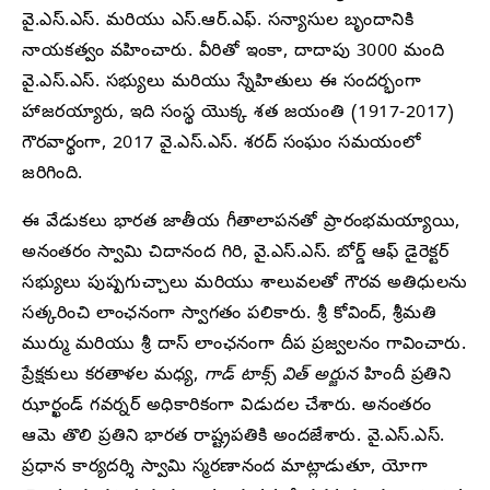
వై.ఎస్.ఎస్. మరియు ఎస్.ఆర్.ఎఫ్. సన్యాసుల బృందానికి
నాయకత్వం వహించారు. వీరితో ఇంకా, దాదాపు 3000 మంది
వై.ఎస్.ఎస్. సభ్యులు మరియు స్నేహితులు ఈ సందర్భంగా
హాజరయ్యారు, ఇది సంస్థ యొక్క శత జయంతి (1917-2017)
గౌరవార్థంగా, 2017 వై.ఎస్.ఎస్. శరద్ సంఘం సమయంలో
జరిగింది.
ఈ వేడుకలు భారత జాతీయ గీతాలాపనతో ప్రారంభమయ్యాయి,
అనంతరం స్వామి చిదానంద గిరి, వై.ఎస్.ఎస్. బోర్డ్‌ ఆఫ్‌ డైరెక్టర్
సభ్యులు పుష్పగుచ్చాలు మరియు శాలువలతో గౌరవ అతిధులను
సత్కరించి లాంఛనంగా స్వాగతం పలికారు. శ్రీ కోవింద్, శ్రీమతి
ముర్ము మరియు శ్రీ దాస్ లాంఛనంగా దీప ప్రజ్వలనం గావించారు.
ప్రేక్షకులు కరతాళల మధ్య,
గాడ్ టాక్స్ విత్ అర్జున
హిందీ ప్రతిని
ఝార్ఖండ్ గవర్నర్ అధికారికంగా విడుదల చేశారు. అనంతరం
ఆమె తొలి ప్రతిని భారత రాష్ట్రపతికి అందజేశారు. వై.ఎస్.ఎస్.
ప్రధాన కార్యదర్శి స్వామి స్మరణానంద మాట్లాడుతూ, యోగా