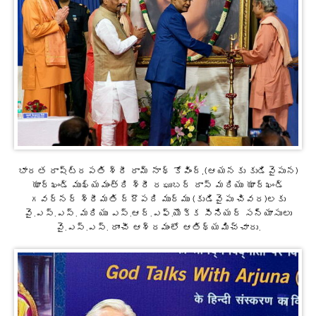
భారత రాష్ట్రపతి శ్రీ రామ్ నాథ్ కోవింద్,(ఆయనకు కుడివైపున)
ఝార్ఖండ్ ముఖ్యమంత్రి శ్రీ రఘుబర్ దాస్ మరియు ఝార్ఖండ్
గవర్నర్ శ్రీమతి ద్రౌపది ముర్ము (కుడివైపు చివర)లకు
వై.ఎస్.ఎస్. మరియు ఎస్.ఆర్.ఎఫ్.యొక్క సీనియర్ సన్యాసులు
వై.ఎస్.ఎస్. రాంచీ ఆశ్రమంలో ఆతిథ్యమిచ్చారు.