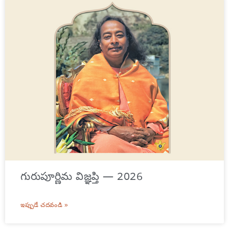
గురుపూర్ణిమ విజ్ఞప్తి — 2026
ఇప్పుడే చదవండి »