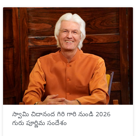
స్వామి చిదానంద గిరి గారి నుండి 2026
గురు పూర్ణిమ సందేశం