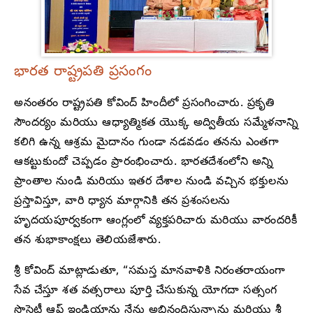
భారత రాష్ట్రపతి ప్రసంగం
అనంతరం రాష్ట్రపతి కోవింద్ హిందీలో ప్రసంగించారు. ప్రకృతి
సౌందర్యం మరియు ఆధ్యాత్మికత యొక్క అద్వితీయ సమ్మేళనాన్ని
కలిగి ఉన్న ఆశ్రమ మైదానం గుండా నడవడం తనను ఎంతగా
ఆకట్టుకుందో చెప్పడం ప్రారంభించారు. భారతదేశంలోని అన్ని
ప్రాంతాల నుండి మరియు ఇతర దేశాల నుండి వచ్చిన భక్తులను
ప్రస్తావిస్తూ, వారి ధ్యాన మార్గానికి తన ప్రశంసలను
హృదయపూర్వకంగా ఆంగ్లంలో వ్యక్తపరిచారు మరియు వారందరికీ
తన శుభాకాంక్షలు తెలియజేశారు.
శ్రీ కోవింద్ మాట్లాడుతూ, “సమస్త మానవాళికి నిరంతరాయంగా
సేవ చేస్తూ శత వత్సరాలు పూర్తి చేసుకున్న యోగదా సత్సంగ
సొసైటీ ఆఫ్ ఇండియాను నేను అభినందిస్తున్నాను మరియు శ్రీ