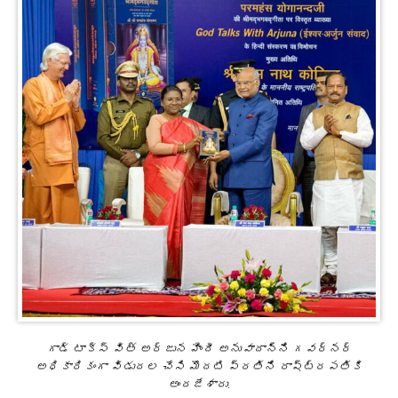
గాడ్ టాక్స్ విత్ అర్జున హిందీ అనువాదాన్ని గవర్నర్
అధికారికంగా విడుదల చేసి మొదటి ప్రతిని రాష్ట్రపతికి
అందజేశారు.