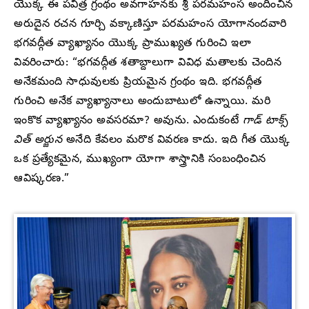
యొక్క ఈ పవిత్ర గ్రంథం అవగాహనకు శ్రీ పరమహంస అందించిన
అరుదైన రచన గూర్చి వక్కాణిస్తూ పరమహంస యోగానందవారి
భగవద్గీత వ్యాఖ్యానం యొక్క ప్రాముఖ్యత గురించి ఇలా
వివరించారు: “భగవద్గీత శతాబ్దాలుగా వివిధ మతాలకు చెందిన
అనేకమంది సాధువులకు ప్రియమైన గ్రంథం ఇది. భగవద్గీత
గురించి అనేక వ్యాఖ్యానాలు అందుబాటులో ఉన్నాయి. మరి
ఇంకొక వ్యాఖ్యానం అవసరమా? అవును. ఎందుకంటే
గాడ్ టాక్స్
విత్ అర్జున
అనేది కేవలం మరొక వివరణ కాదు. ఇది గీత యొక్క
ఒక ప్రత్యేకమైన, ముఖ్యంగా యోగా శాస్త్రానికి సంబంధించిన
ఆవిష్కరణ.”