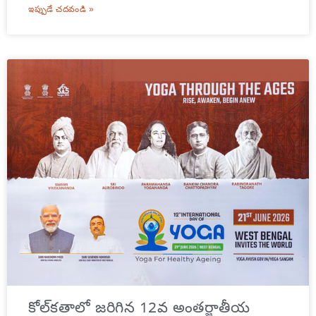
ఇప్పుడే చదవండి »
కోల్‌కతాలో జరిగిన 12వ అంతర్జాతీయ