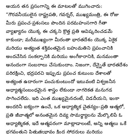
ఆయన తన ప్రసంగాన్ని ఈ మాటలతో ముగించారు:
“గౌరవనీయులైన రాష్ట్రపతి, గవర్నర్, ముఖ్యమంత్రి, ఈ రోజు
మీరు ప్రపంచ-ప్రశంసలు పొందిన పరమహంసగారి గీతా
వ్యాఖ్యానం యొక్క ఈ చక్కని క్రొత్త ప్రతి ఆవిష్కరించడమే
కాకుండా; మరీముఖ్యంగా మీరంతా భారతదేశం యొక్క ఏకైక
మరియు అత్యంత శక్తివంతమైన బహుమతిని ప్రపంచానికి
అందచేసిన సంకల్పానికి మరియు అంగీకారానికి, మనమంతా
ఆనందంగా సంబరాలు చేసుకుందాం. నిజంగా, దేన్నైతే భారతదేశం
పరిరక్షించి, భద్రపరచి ఇప్పుడు ప్రపంచ కుటుంబ దేశాలతో
అత్యంత ఉదారంగా పంచుకుంటుందో ఇటువంటి విశ్వజనీన
ఆధ్యాత్మసంబంధమైన శాస్త్రం లేకుండా నాగరికత మనుగడ
సాగించలేదు. ఇది ఎంత ముఖ్యమైనదంటే, విడదీయని, ఇంకా
అందరినీ ఐక్యంగా ఉంచే, ఒక ఆధ్యాత్మిక చైతన్యం–ప్రతి ఆత్మలో,
ప్రతి జీవాత్మలో అనంతమైన దివ్య సామర్థ్యాలను మేల్కొలిపే ఓ
ఆధ్యాత్మికత, ఇదే ఆత్మపరంగా మాట్లాడాలంటే, అన్ని ఆత్మలు ఒకే
భగవంతుని పితృత్వభావం క్రింద సోదరులు మరియు