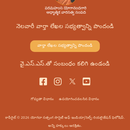
నెలవారీ వార్తా లేఖల సభ్యత్వాన్ని పొందండి
వార్తా లేఖల సభ్యత్వాన్ని పొందండి
వై.ఎస్.ఎస్.తో సంబంధం కలిగి ఉండండి
గోప్యతా విధానం
ఉపయోగించవలసిన విధానం
కాపీరైట్ © 2026 యోగదా సత్సంగ సొసైటీ ఆఫ్ ఇండియా/సెల్ఫ్-రియలైజేషన్ ఫెలోషిప్.
అన్ని హక్కులు ఆరక్షితం.