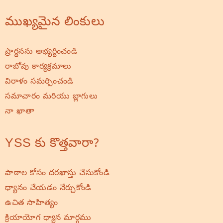
ముఖ్యమైన లింకులు
ప్రార్థనను అభ్యర్థించండి
రాబోవు కార్యక్రమాలు
విరాళం సమర్పించండి
సమాచారం మరియు బ్లాగులు
నా ఖాతా
YSS కు కొత్తవారా?
పాఠాల కోసం దరఖాస్తు చేసుకోండి
ధ్యానం చేయడం నేర్చుకోండి
ఉచిత సాహిత్యం
క్రియాయోగ ధ్యాన మార్గము