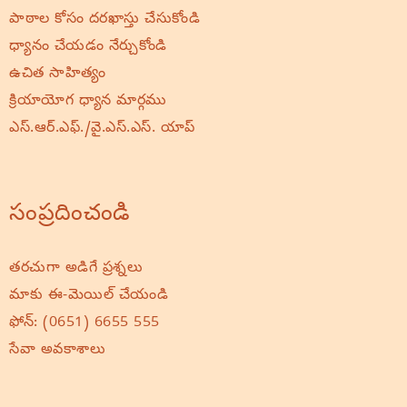
పాఠాల కోసం దరఖాస్తు చేసుకోండి
ధ్యానం చేయడం నేర్చుకోండి
ఉచిత సాహిత్యం
క్రియాయోగ ధ్యాన మార్గము
ఎస్.ఆర్.ఎఫ్./వై.ఎస్.ఎస్. యాప్
సంప్రదించండి
తరచుగా అడిగే ప్రశ్నలు
మాకు ఈ-మెయిల్ చేయండి
ఫోన్:
(0651) 6655 555
సేవా అవకాశాలు