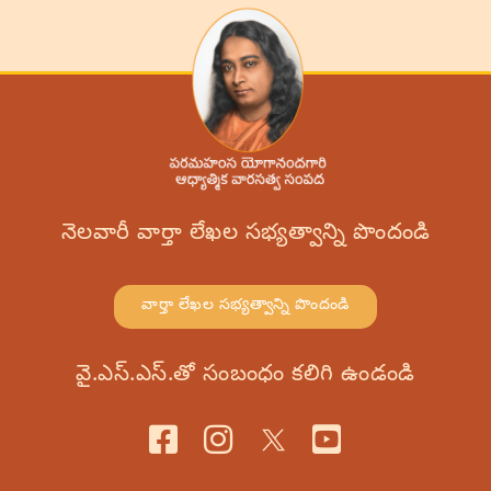
నెలవారీ వార్తా లేఖల సభ్యత్వాన్ని పొందండి
వార్తా లేఖల సభ్యత్వాన్ని పొందండి
వై.ఎస్.ఎస్.తో సంబంధం కలిగి ఉండండి