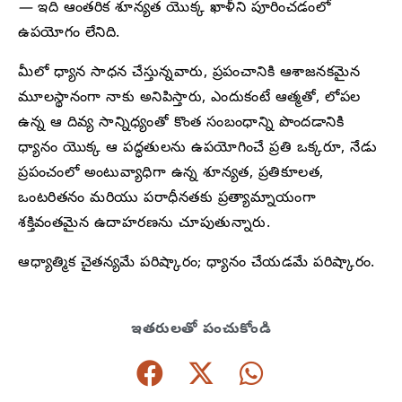
—
ఇది ఆంతరిక శూన్యత యొక్క ఖాళీని పూరించడంలో
ఉపయోగం లేనిది.
మీలో ధ్యాన సాధన చేస్తున్నవారు, ప్రపంచానికి ఆశాజనకమైన
మూలస్థానంగా నాకు అనిపిస్తారు, ఎందుకంటే ఆత్మతో, లోపల
ఉన్న ఆ దివ్య సాన్నిధ్యంతో కొంత సంబంధాన్ని పొందడానికి
ధ్యానం యొక్క ఆ పద్ధతులను ఉపయోగించే ప్రతి ఒక్కరూ, నేడు
ప్రపంచంలో అంటువ్యాధిగా ఉన్న శూన్యత, ప్రతికూలత,
ఒంటరితనం మరియు పరాధీనతకు ప్రత్యామ్నాయంగా
శక్తివంతమైన ఉదాహరణను చూపుతున్నారు.
ఆధ్యాత్మిక చైతన్యమే పరిష్కారం; ధ్యానం చేయడమే పరిష్కారం.
ఇతరులతో పంచుకోండి