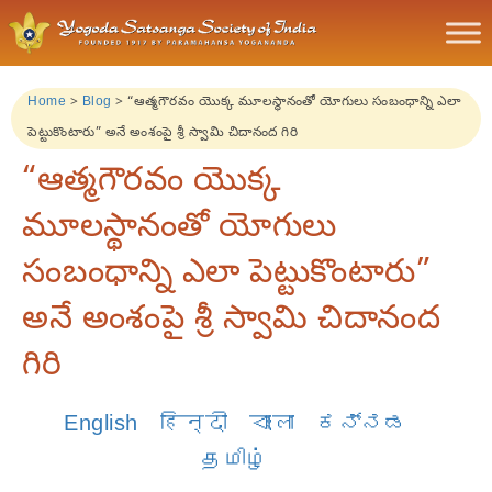
Home
>
Blog
>
“ఆత్మగౌరవం యొక్క మూలస్థానంతో యోగులు సంబంధాన్ని ఎలా
పెట్టుకొంటారు” అనే అంశంపై శ్రీ స్వామి చిదానంద గిరి
“ఆత్మగౌరవం యొక్క
మూలస్థానంతో యోగులు
సంబంధాన్ని ఎలా పెట్టుకొంటారు”
అనే అంశంపై శ్రీ స్వామి చిదానంద
గిరి
English
हिन्दी
বাংলা
ಕನ್ನಡ
தமிழ்