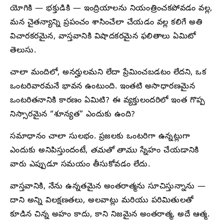
యోగికి — భక్తుడికి — ఇంద్రియాలను నియంత్రించకపోవడం వల్ల,
మన చైతన్యాన్ని ప్రపంచం శాసించేలా చేయడం వల్ల కలిగే అతి
విచారకరమైన, వాస్తవానికి విషాదకరమైన ఫలితాలు ఏమిటో
తెలుసు.
చాలా మందిలో, అనర్హులమని లేదా ప్రేమించబడటం లేదని, ఒక
ఒంటరివారమనే భావన ఉంటుంది. ఇంతటి అసాధారణమైన
ఒంటరితనానికి కారణం ఏమిటి? ఈ వ్యక్తులందరిలో ఇంత గొప్ప
నిస్సారమైన “శూన్యత” ఎందుకు ఉంది?
సమాధానం చాలా సులభం. ప్రజలకు ఒంటరిగా ఉన్నట్లుగా
ఎందుకు అనిపిస్తుందంటే,
తమతో తాము
స్నేహం చేయడానికి
వారు ఎప్పుడూ సమయం తీసుకోవడం లేదు.
వాస్తవానికి, నేను ఉన్నతమైన అంతరాత్మను సూచిస్తున్నాను —
దాని అన్ని విలక్షణతలు, అలవాట్లు మరియు పరిమితులతో
కూడిన చిన్న అహం కాదు, కాని నిజమైన అంతరాత్మ, అదే ఆత్మ.