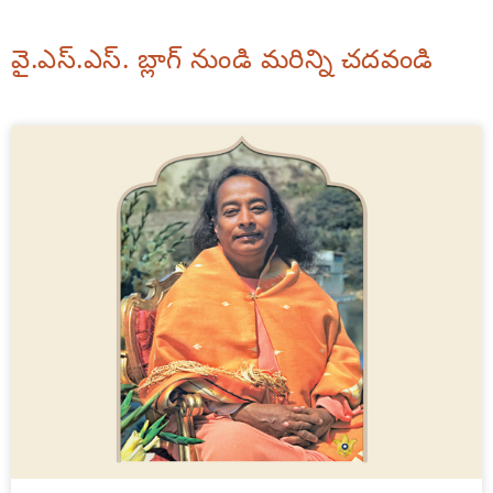
వై.ఎస్.ఎస్. బ్లాగ్ నుండి మరిన్ని చదవండి