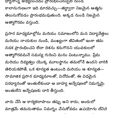
ధ్యానాన్ని అభ్యసించడం ప్రారంభించినప్పటి నుండి
కాలానుగుణంగా ఇది మారవచ్చు—తద్ద్వారా నిజమైన ఆత్మను
తెలుసుకోవడం ప్రారంభమవుతుంది. అక్కడ నుండి నిజమైన
ఆత్మాగౌరవం వస్తుంది.
ప్రసార మాధ్యమాల్లోను మరియు సమాజంలోని మన విద్యావేత్తలు
మరియు నాయకుల నుండి, ముఖ్యంగా జీవితంలో ఇంకా తమ
నడక ప్రారంభించని లేదా దిశను కనుగొనని యువకులలో
ఆత్మాగౌరవమనే సమస్య గురించి మనం వింటున్నాము. ప్రేమ
మరియు దివ్యత్వం యొక్క మూలస్థానం తమలోనే ఉందని వారికి
తెలియకపోతే, ఒక శూన్యత ఉంటుంది మరియు ఆ శూన్యత—
సామాజిక ప్రసార మాధ్యమాలతో, వినోదంతో, ఈ విధమైన
పరధ్యానంతో అంతులేకుండా ఆ బాహ్య అన్వేషణలో నిమగ్నమై
అంతులేని అన్వేషణకు దారి తీస్తుంది.
వారు చేసే ఆ కార్యకలాపాలు తప్పు అని కాదు; అందులో
మాత్రమే తమనుతాము నిమగ్నం చేసుకోవడం
ఉపయోగం లేనిది