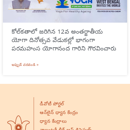
కోల్‌కతాలో జరిగిన 12వ అంతర్జాతీయ
యోగా దినోత్సవ వేడుకల్లో భాగంగా
పరమహంస యోగానంద గారిని గౌరవించారు
ఇప్పుడే చదవండి »
డీవోటీ పోర్టల్
ఆన్‌లైన్ ధ్యాన కేంద్రం
ధ్యాన కేంద్రాలు