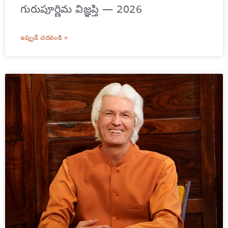
గురుపూర్ణిమ విజ్ఞప్తి — 2026
ఇప్పుడే చదవండి »