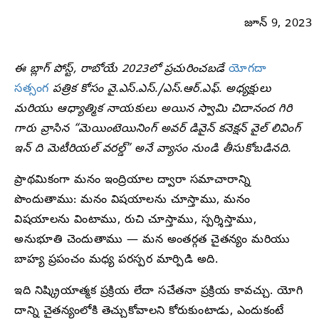
జూన్ 9, 2023
ఈ బ్లాగ్ పోస్ట్, రాబోయే 2023లో ప్రచురించబడే
యోగదా
సత్సంగ
పత్రిక కోసం వై.ఎస్.ఎస్./ఎస్.ఆర్.ఎఫ్. అధ్యక్షులు
మరియు ఆధ్యాత్మిక నాయకులు అయిన స్వామి చిదానంద గిరి
గారు వ్రాసిన “మెయింటెయినింగ్ అవర్ డివైన్ కనెక్షన్ వైల్ లివింగ్
ఇన్ ది మెటీరియల్ వరల్డ్” అనే వ్యాసం నుండి తీసుకోబడినది.
ప్రాథమికంగా మనం ఇంద్రియాల ద్వారా సమాచారాన్ని
పొందుతాము: మనం విషయాలను చూస్తాము, మనం
విషయాలను వింటాము, రుచి చూస్తాము, స్పర్శిస్తాము,
అనుభూతి చెందుతాము — మన అంతర్గత చైతన్యం మరియు
బాహ్య ప్రపంచం మధ్య పరస్పర మార్పిడి అది.
ఇది నిష్క్రియాత్మక ప్రక్రియ లేదా సచేతనా ప్రక్రియ కావచ్చు. యోగి
దాన్ని చైతన్యంలోకి తెచ్చుకోవాలని కోరుకుంటాడు, ఎందుకంటే