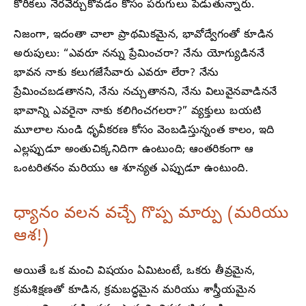
కోరికలు నెరవేర్చుకోవడం కోసం పరుగులు పెడుతున్నారు.
నిజంగా, ఇదంతా చాలా ప్రాథమికమైన, భావోద్వేగంతో కూడిన
అరుపులు: “ఎవరూ నన్ను ప్రేమించరా? నేను యోగ్యుడిననే
భావన నాకు కలుగజేసేవారు ఎవరూ లేరా? నేను
ప్రేమించబడతానని, నేను నచ్చుతానని, నేను విలువైనవాడిననే
భావాన్ని ఎవరైనా నాకు కలిగించగలరా?” వ్యక్తులు బయటి
మూలాల నుండి ధృవీకరణ కోసం వెంబడిస్తున్నంత కాలం, ఇది
ఎల్లప్పుడూ అంతుచిక్కనిదిగా ఉంటుంది; ఆంతరికంగా ఆ
ఒంటరితనం మరియు ఆ శూన్యత ఎప్పుడూ ఉంటుంది.
ధ్యానం వలన వచ్చే గొప్ప మార్పు (మరియు
ఆశ!)
అయితే ఒక మంచి విషయం ఏమిటంటే, ఒకరు తీవ్రమైన,
క్రమశిక్షణతో కూడిన, క్రమబద్ధమైన మరియు శాస్త్రీయమైన