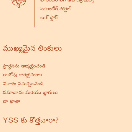
వాలంటరీ లీగ్ ఆఫ్ డిసైపుల్స్
వాలంటీర్ పోర్టల్
బుక్ స్టోర్
ముఖ్యమైన లింకులు
ప్రార్థనను అభ్యర్థించండి
రాబోవు కార్యక్రమాలు
విరాళం సమర్పించండి
సమాచారం మరియు బ్లాగులు
నా ఖాతా
YSS కు కొత్తవారా?