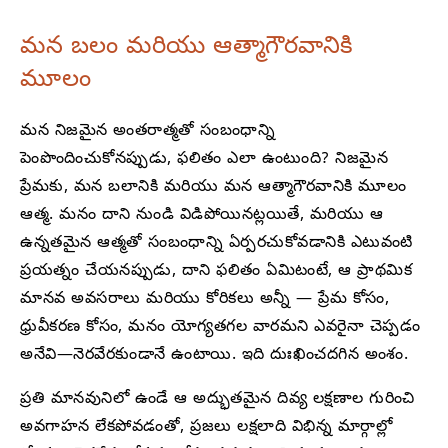
మన బలం మరియు ఆత్మాగౌరవానికి
మూలం
మన నిజమైన అంతరాత్మతో సంబంధాన్ని
పెంపొందించుకోనప్పుడు, ఫలితం ఎలా ఉంటుంది? నిజమైన
ప్రేమకు, మన బలానికి మరియు మన ఆత్మాగౌరవానికి మూలం
ఆత్మ. మనం దాని నుండి విడిపోయినట్లయితే, మరియు ఆ
ఉన్నతమైన ఆత్మతో సంబంధాన్ని ఏర్పరచుకోవడానికి ఎటువంటి
ప్రయత్నం చేయనప్పుడు, దాని ఫలితం ఏమిటంటే, ఆ ప్రాథమిక
మానవ అవసరాలు మరియు కోరికలు అన్నీ — ప్రేమ కోసం,
ధ్రువీకరణ కోసం, మనం యోగ్యతగల వారమని ఎవరైనా చెప్పడం
అనేవి—నెరవేరకుండానే ఉంటాయి. ఇది దుఃఖించదగిన అంశం.
ప్రతి మానవునిలో ఉండే ఆ అద్భుతమైన దివ్య లక్షణాల గురించి
అవగాహన లేకపోవడంతో, ప్రజలు లక్షలాది విభిన్న మార్గాల్లో