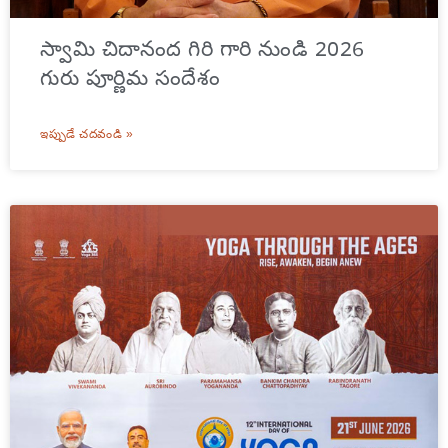
స్వామి చిదానంద గిరి గారి నుండి 2026
గురు పూర్ణిమ సందేశం
ఇప్పుడే చదవండి »