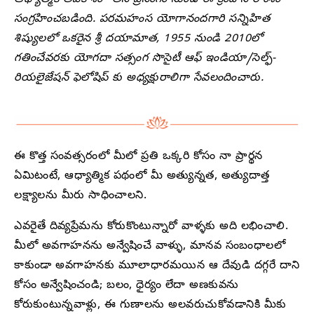
ఆధ్యాత్మిక అవకాశం” అనే ప్రసంగం నుండి ఈ క్రింది సారాంశం
సంగ్రహించబడింది. పరమహంస యోగానందగారి సన్నిహిత
శిష్యులలో ఒకరైన శ్రీ దయామాత, 1955 నుండి 2010లో
గతించేవరకు యోగదా సత్సంగ సొసైటీ ఆఫ్ ఇండియా/సెల్ఫ్-
రియలైజేషన్ ఫెలోషిప్ కు అధ్యక్షురాలిగా సేవలందించారు.
ఈ కొత్త సంవత్సరంలో మీలో ప్రతి ఒక్కరి కోసం నా ప్రార్థన
ఏమిటంటే, ఆధ్యాత్మిక పథంలో మీ అత్యున్నత, అత్యుదాత్త
లక్ష్యాలను మీరు సాధించాలని.
ఎవరైతే దివ్యప్రేమను కోరుకొంటున్నారో వాళ్ళకు అది లభించాలి.
మీలో అవగాహనను అన్వేషించే వాళ్ళు, మానవ సంబంధాలలో
కాకుండా అవగాహనకు మూలాధారమయిన ఆ దేవుడి దగ్గరే దాని
కోసం అన్వేషించండి; బలం, ధైర్యం లేదా అణకువను
కోరుకుంటున్నవాళ్లు, ఈ గుణాలను అలవరుచుకోవడానికి మీకు