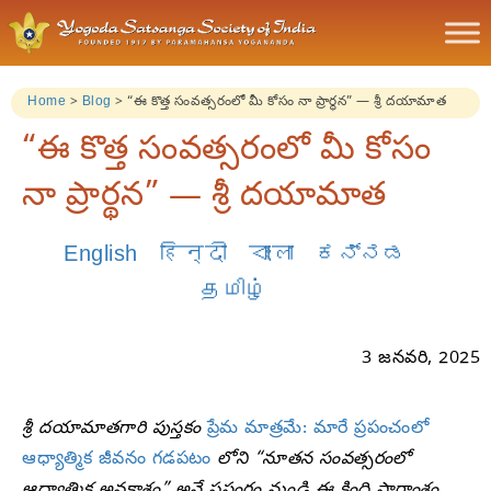
Home
>
Blog
>
“ఈ కొత్త సంవత్సరంలో మీ కోసం నా ప్రార్థన” — శ్రీ దయామాత
“ఈ కొత్త సంవత్సరంలో మీ కోసం
నా ప్రార్థన” — శ్రీ దయామాత
English
हिन्दी
বাংলা
ಕನ್ನಡ
தமிழ்
3 జనవరి, 2025
శ్రీ దయామాతగారి పుస్తకం
ప్రేమ మాత్రమే: మారే ప్రపంచంలో
ఆధ్యాత్మిక జీవనం గడపటం
లోని “నూతన సంవత్సరంలో