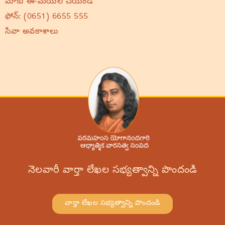
మాకు ఈ-మెయిల్ చేయండి
ఫోన్:
(0651) 6655 555
సేవా అవకాశాలు
నెలవారీ వార్తా లేఖల సభ్యత్వాన్ని పొందండి
వార్తా లేఖల సభ్యత్వాన్ని పొందండి