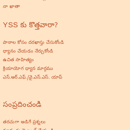
నా ఖాతా
YSS కు కొత్తవారా?
పాఠాల కోసం దరఖాస్తు చేసుకోండి
ధ్యానం చేయడం నేర్చుకోండి
ఉచిత సాహిత్యం
క్రియాయోగ ధ్యాన మార్గము
ఎస్.ఆర్.ఎఫ్./వై.ఎస్.ఎస్. యాప్
సంప్రదించండి
తరచుగా అడిగే ప్రశ్నలు