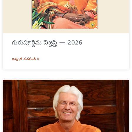
గురుపూర్ణిమ విజ్ఞప్తి — 2026
ఇప్పుడే చదవండి »