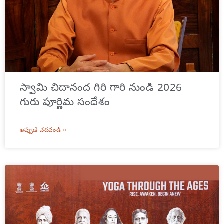
స్వామి చిదానంద గిరి గారి నుండి 2026
గురు పూర్ణిమ సందేశం
ఇప్పుడే చదవండి »