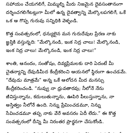
సహాయం చేయగలిగే, మిమ్మల్ని మీరు నిజమైన దైవసంతానంగా
దర్శించగలిగేటట్లుగా మీలో ఉన్న దైవత్వాన్ని మేల్కొలపగలిగే, ఒకే
ఒక ఆ గొప్ప గురువు సన్నిధికి వెళ్ళండి.
కొత్త సంవత్సరంలో, ధన్యులైన మన గురుదేవుల ప్రేరణ నాకు
జ్ఞప్తికి వస్తున్నది: “మేల్కొనండి, ఇంక నిద్ర చాలు! మేల్కొనండి,
ఇంక నిద్ర చాలు! మేల్కొనండి, ఇంక నిద్ర చాలు!”
శాంతి, ఆనందం, సంతోషం, దివ్యప్రేమలకు దారి ఏదంటే మీ
చైతన్యాన్ని దేవుడిమీద కేంద్రీకరించి ఆయనలో స్థిరంగా ఉంచడమే.
“దేవుడు మాత్రమే” అన్న ఒకే ఆలోచన మీద మనస్సు
కేంద్రీకరించండి. “నువ్వు నా ధ్రువతారవు; నీలోనే నేను
జీవిస్తున్నాను, కదులుతున్నాను, ఊపిరి పీలుస్తున్నాను, నా
అస్తిత్వం నీలోనే ఉంది. నిన్ను ప్రేమించడమూ, నిన్ను
సేవించడమూ తప్ప నాకు వేరే అవసరం ఏదీ లేదు.” ఈ కొత్త
సంవత్సరంలో దీన్ని మీ నిరంతర ప్రార్థనగా చేసుకోండి.