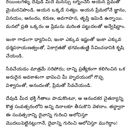
రేయింబగళ్ళు దేవుడి మీదే మనస్సు లగ్నంచేసి ఆయన ప్రేమతో
మైమరచిపొండి. ఆయన ఒక్కడే సత్యం. ఆయన ప్రేమలోనే జ్ఞానం,
వినయం, ఆనందం, కరుణ, అవగాహన, తృప్తి ఇమిడి ఉన్నాయి.
మనలో ప్రతి ఒక్కరం ఆ ప్రేమను మరింత పట్టుదలతో అన్వేషిద్దాం.
ఇంకా గాఢంగా ధ్యానించి, ఇంకా ఎక్కువ ఇష్టంతో ఇంకా ఎక్కువ
ధర్మపరాయణత్వంతో, ఏకాగ్రతతో భగవంతుణ్ణి సేవించడానికి కృషి
చేయండి.
సేవచేయడం మాత్రమే సరిపోదు; దాన్ని ప్రత్యేకంగా కలిగించిన ఒక
అరుదైన అవకాశంగా భావించి మీ హృదయంలో గొప్ప
విశ్వాసంతో, ఆనందంతో, ప్రేమతో సేవచేయండి.
దేవుడి మీద భక్తి గీతాలు పాడుకొంటూ, ఆ ఆనందకర చైతన్యాన్ని
కొత్త సంవత్సరంలోని అన్ని దినాలకూ తీసుకొని వెళదాం. తద్ద్వారా
ఈ సంవత్సరాన్ని దైవాన్ని గురించి ఆలోచిస్తూ
మొదలుపెట్టినట్లుగానే, దైవాన్ని గురించి ఆలోచిస్తూ ముగిద్దాం!