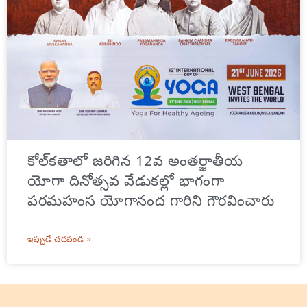
కోల్‌కతాలో జరిగిన 12వ అంతర్జాతీయ
యోగా దినోత్సవ వేడుకల్లో భాగంగా
పరమహంస యోగానంద గారిని గౌరవించారు
ఇప్పుడే చదవండి »