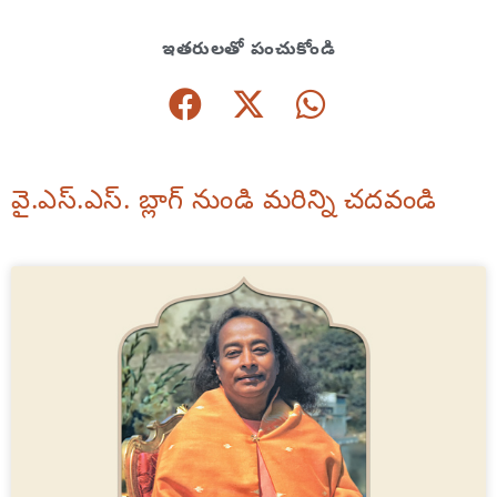
ఇతరులతో పంచుకోండి
వై.ఎస్.ఎస్. బ్లాగ్ నుండి మరిన్ని చదవండి