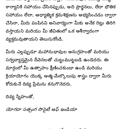
కార్యానికి సహాయం చేసినప్పుడు, అది ప్రార్థనలు, లేదా భౌతిక
సహాయం లేదా, ఆధ్యాత్మిక క్రమశిక్షణను అభ్యసించడం ద్వారా
చేసినా, మీరు పంపినవి అనివార్యంగా మీకు అనేక రెట్లు తిరిగి
వస్తాయని మరియు మీ జీవితంలో ఒక ఆశీర్వాదంగా
వ్యక్తమవుతాయని తెలుసుకోండి.
మీరు ఎల్లప్పుడూ మహానుభావుల అనుగ్రహంతో మరియు
సర్వవ్యాప్తమైన దీవెనలతో చుట్టుముట్టబడి ఉండెదరు. ఈ
మార్గంలో మీ ఉత్సాహం క్షీణించకుండా ఉండి మరియు
క్రియాయోగం యొక్క ఆత్మ-మేల్కొలుపు శాస్త్రం ద్వారా మీరు
కోరుకునే దివ్య ప్రేమను కనుగొనెదరు.
దివ్య స్నేహంతో,
యోగదా సత్సంగ సొసైటీ ఆఫ్ ఇండియా