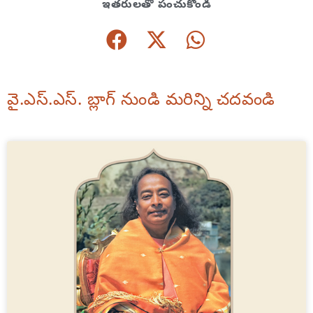
ఇతరులతో పంచుకోండి
వై.ఎస్.ఎస్. బ్లాగ్ నుండి మరిన్ని చదవండి