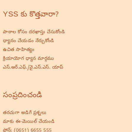
YSS కు కొత్తవారా?
పాఠాల కోసం దరఖాస్తు చేసుకోండి
ధ్యానం చేయడం నేర్చుకోండి
ఉచిత సాహిత్యం
క్రియాయోగ ధ్యాన మార్గము
ఎస్.ఆర్.ఎఫ్./వై.ఎస్.ఎస్. యాప్
సంప్రదించండి
తరచుగా అడిగే ప్రశ్నలు
మాకు ఈ-మెయిల్ చేయండి
ఫోన్:
(0651) 6655 555