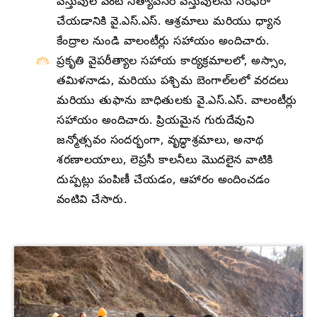
వస్తువుల వంటి నిత్యావసర వస్తువులను సరఫరా
చేయడానికి వై.ఎస్.ఎస్. ఆశ్రమాలు మరియు ధ్యాన
కేంద్రాల నుండి వాలంటీర్లు సహాయం అందిచారు.
ప్రకృతి వైపరీత్యాల సహాయ కార్యక్రమాలలో, అస్సాం,
తమిళనాడు, మరియు పశ్చిమ బెంగాల్‌లలో వరదలు
మరియు తుఫాను బాధితులకు వై.ఎస్.ఎస్. వాలంటీర్లు
సహాయం అందిచారు. ప్రియమైన గురుదేవుని
జన్మోత్సవం సందర్భంగా, వృద్ధాశ్రమాలు, అనాథ
శరణాలయాలు, లెప్రసీ కాలనీలు మొదలైన వాటికి
దుప్పట్లు పంపిణీ చేయడం, ఆహారం అందించడం
వంటివి చేసారు.