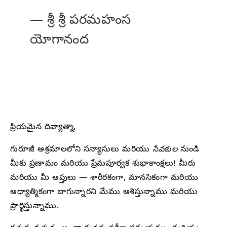
— శ్రీ శ్రీ పరమహంస
యోగానంద
ప్రియమైన దివ్యాత్మా,
గురూజీ ఆశ్రమాలలోని సన్యాసులు మరియు
సేవకుల
నుండి
మీకు ప్రణామం మరియు ప్రేమపూర్వక శుభాకాంక్షలు! మీరు
మరియు మీ ఆప్తులు — శారీరకంగా, మానసికంగా మరియు
ఆధ్యాత్మికంగా బాగున్నారని మేము ఆశిస్తున్నాము మరియు
ప్రార్థిస్తున్నాము.