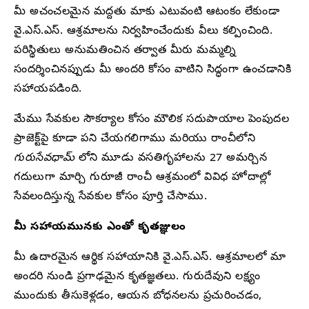
మీ అచంచలమైన మద్దతు మాకు ఎటువంటి ఆటంకం లేకుండా
వై.ఎస్.ఎస్. ఆశ్రమాలను నిర్వహించేందుకు వీలు కల్పించింది.
పరిస్థితులు అనుమతించిన తర్వాత మీరు మమ్మల్ని
సందర్శించినప్పుడు మీ అందరి కోసం వాటిని సిద్ధంగా ఉంచడానికి
సహాయపడింది.
మేము సేవకుల సౌకర్యాల కోసం మౌలిక సదుపాయాల పెంపుదల
ప్రాజెక్ట్‌పై కూడా పని చేయగలిగాము మరియు రాంచీలోని
గురుసేవధామ్‌
లోని మూడు వసతిగృహాలను 27 అమర్చిన
గదులుగా మార్చి గురూజీ రాంచీ ఆశ్రమంలో వివిధ హోదాల్లో
సేవలందిస్తున్న సేవకుల కోసం పూర్తి చేసాము.
మీ సహాయమునకు ఎంతో కృతజ్ఞులం
మీ ఉదారమైన ఆర్థిక సహాయానికి వై.ఎస్.ఎస్. ఆశ్రమాలలో మా
అందరి నుండి ప్రగాఢమైన కృతజ్ఞతలు. గురుదేవుని లక్ష్యం
ముందుకు తీసుకెళ్లడం, ఆయన బోధనలను ప్రచురించడం,