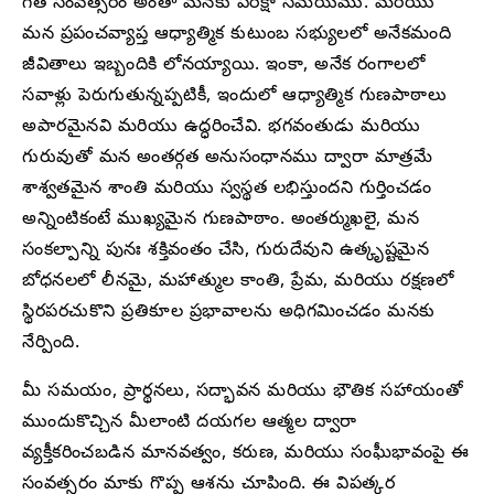
గత సంవత్సరం అంతా మనకు పరీక్షా సమయము. మరియు
మన ప్రపంచవ్యాప్త ఆధ్యాత్మిక కుటుంబ సభ్యులలో అనేకమంది
జీవితాలు ఇబ్బందికి లోనయ్యాయి. ఇంకా, అనేక రంగాలలో
సవాళ్లు పెరుగుతున్నప్పటికీ, ఇందులో ఆధ్యాత్మిక గుణపాఠాలు
అపారమైనవి మరియు ఉద్ధరించేవి. భగవంతుడు మరియు
గురువుతో మన అంతర్గత అనుసంధానము ద్వారా మాత్రమే
శాశ్వతమైన శాంతి మరియు స్వస్థత లభిస్తుందని గుర్తించడం
అన్నింటికంటే ముఖ్యమైన గుణపాఠాం. అంతర్ముఖలై, మన
సంకల్పాన్ని పునః శక్తివంతం చేసి, గురుదేవుని ఉత్కృష్టమైన
బోధనలలో లీనమై, మహాత్ముల కాంతి, ప్రేమ, మరియు రక్షణలో
స్థిరపరచుకొని ప్రతికూల ప్రభావాలను అధిగమించడం మనకు
నేర్పింది.
మీ సమయం, ప్రార్థనలు, సద్భావన మరియు భౌతిక సహాయంతో
ముందుకొచ్చిన మీలాంటి దయగల ఆత్మల ద్వారా
వ్యక్తీకరించబడిన మానవత్వం, కరుణ, మరియు సంఘీభావంపై ఈ
సంవత్సరం మాకు గొప్ప ఆశను చూపింది. ఈ విపత్కర