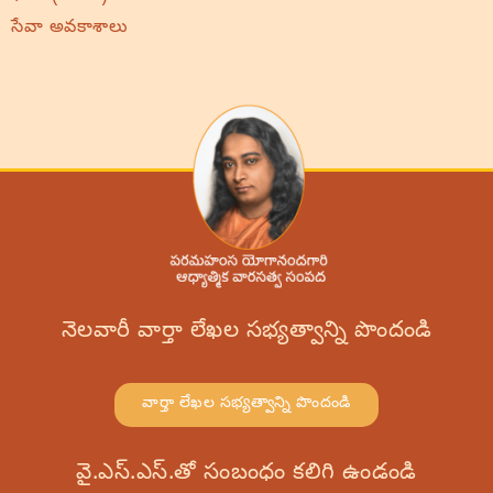
సేవా అవకాశాలు
నెలవారీ వార్తా లేఖల సభ్యత్వాన్ని పొందండి
వార్తా లేఖల సభ్యత్వాన్ని పొందండి
వై.ఎస్.ఎస్.తో సంబంధం కలిగి ఉండండి