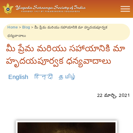
Home
>
Blog
>
మీ ప్రేమ మరియు సహాయానికి మా హృదయపూర్వక
ధన్యవాదాలు
మీ ప్రేమ మరియు సహాయానికి మా
హృదయపూర్వక ధన్యవాదాలు
English
हिन्दी
தமிழ்
22 మార్చి, 2021