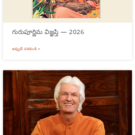
గురుపూర్ణిమ విజ్ఞప్తి — 2026
ఇప్పుడే చదవండి »