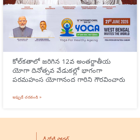
కోల్‌కతాలో జరిగిన 12వ అంతర్జాతీయ
యోగా దినోత్సవ వేడుకల్లో భాగంగా
పరమహంస యోగానంద గారిని గౌరవించారు
ఇప్పుడే చదవండి »