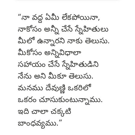
“నా వద్ద ఏమీ లేకపోయినా,
నాకోసం అన్నీ చేసే స్నేహితులు
మీలో ఉన్నారని నాకు తెలుసు.
మీకోసం అన్నివిధాలా
సహాయం చేసే స్నేహితుడిని
నేను అని మీకూ తెలుసు.
మనము దేవుణ్ణి ఒకరిలో
ఒకరం చూసుకుంటున్నాము.
ఇది చాలా చక్కటి
బాంధవ్యము.”​