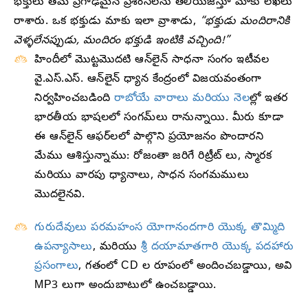
భక్తులు తమ ప్రగాఢమైన ప్రశంసలను తెలియజేస్తూ మాకు లేఖలు
రాశారు. ఒక భక్తుడు మాకు ఇలా వ్రాశాడు,
“భక్తుడు మందిరానికి
వెళ్ళలేనప్పుడు, మందిరం భక్తుడి ఇంటికి వచ్చింది!”
హిందీలో మొట్టమొదటి ఆన్‌లైన్ సాధనా సంగం ఇటీవల
వై.ఎస్.ఎస్. ఆన్‌లైన్ ధ్యాన కేంద్రంలో విజయవంతంగా
నిర్వహించబడింది
రాబోయే వారాలు మరియు నెల
ల్లో ఇతర
భారతీయ భాషలలో సంగమ్‌లు రానున్నాయి. మీరు కూడా
ఈ ఆన్‌లైన్ ఆఫర్‌లలో పాల్గొని ప్రయోజనం పొందారని
మేము ఆశిస్తున్నాము: రోజంతా జరిగే రిట్రీట్ లు, స్మారక
మరియు వారపు ధ్యానాలు, సాధన సంగమములు
మొదలైనవి.
గురుదేవులు పరమహంస యోగానందగారి యొక్క తొమ్మిది
ఉపన్యాసాలు
, మరియు
శ్రీ దయామాతగారి యొక్క పదహారు
ప్రసంగాలు
, గతంలో CD ల రూపంలో అందించబడ్డాయి, అవి
MP3 లుగా అందుబాటులో ఉంచబడ్డాయి.