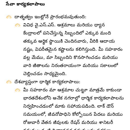
సేవా కార్యకలాపాలు
దాతృత్వం ఇంట్లోనే ప్రారంభమవుతుంది:
వివిధ వై.ఎస్.ఎస్. ఆశ్రమాలు మరియు ధ్యాన
కేంద్రాలలో పనిచేస్తున్న సిబ్బందిలో ఎక్కువ మంది
తక్కువ ఆర్థిక స్థాయికి చెందినవారు, వీరికి ఆదాయ
నష్టం, విపరీతమైన కష్టాలను కలిగిస్తుంది. మీ సహకారం
వల్ల మేము, మా సిబ్బందిని కొనసాగించడం మరియు
వారి జీతాలను నిరంతరాయంగా మరియు సకాలంలో
చెల్లించడం సాధ్యమైంది.
దేశవ్యాప్తంగా ధార్మిక కార్యకలాపాలు:
మీ సహకారం మా ఆశ్రమాల చుట్టూ మాత్రమే కాకుండా
భారతదేశంలోని అనేక నగరాల్లో ధార్మిక కార్యకలాపాలను
నిర్వహించడంలో మాకు సహాయపడింది. లాక్ డౌన్
సమయంలో, జీవనోపాధిని కోల్పోయిన పేదలు మరియు
రోజువారీ వేతన జీవులకు రేషన్ మరియు శానిటరీ