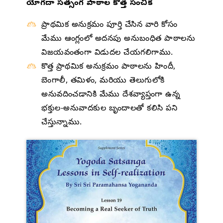
యోగదా సత్సంగ పాఠాల కొత్త సంచిక
ప్రాథమిక అనుక్రమం పూర్తి చేసిన వారి కోసం
మేము ఆంగ్లంలో అదనపు అనుబంధిత పాఠాలను
విజయవంతంగా విడుదల చేయగలిగాము.
కొత్త ప్రాథమిక అనుక్రమం పాఠాలను హిందీ,
బెంగాలీ, తమిళం, మరియు తెలుగులోకి
అనువదించడానికి మేము దేశవ్యాప్తంగా ఉన్న
భక్తుల-అనువాదకుల బృందాలతో కలిసి పని
చేస్తున్నాము.