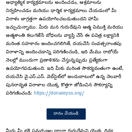
ఆధ్యాత్మిక కార్యక్రమాలను అందించడం, ఆశ్రమాలను
నిర్వహించడం మరియు ధార్మిక కార్యక్రమాలు చేయడంలో మీ
విరాళం జాగ్రత్తగా ఉపయోగించబడుతుందని హామీ
ఇచ్చుచున్నాము. మీరు మన గురుదేవుని ఆత్మ విముక్తి మరియు
ఆత్మశాంతి కలుగజేసే బోధలను వ్యాప్తి చేసే ఈ పవిత్ర లక్ష్యానికి
మరింత సహకారం అందించగలిగితే, దయచేసి సంవత్సరాంతపు
విరాళాన్ని అందించడాన్ని పరిగణించండి, ఇది మేము రాబోయే
నెలల్లో ముందుగా ప్రణాళికను చేస్తున్నప్పుడు ప్రత్యేకంగా
ఉపయోగపడుతుంది. ఇది మీకు మరింత సౌకర్యవంతంగా ఉంటే,
దయచేసి వై.ఎస్.ఎస్. వెబ్‌సైట్‌లో అందుబాటులో ఉన్న నెలవారీ
పునరావృత విరాళాల యొక్క కొత్తగా జోడించిన సౌకర్యాన్ని
పరిగణించండి:
https://donateyss.org/
దానం చేయండి
మీరు మీ భక్తి సమర్పణల ద్వారా గురుదేవుని యొక్క దివ్య