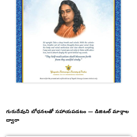
గురుదేవుని బోధనలతో సహాయపడటం — డిజిటల్ మార్గాల
ద్వారా