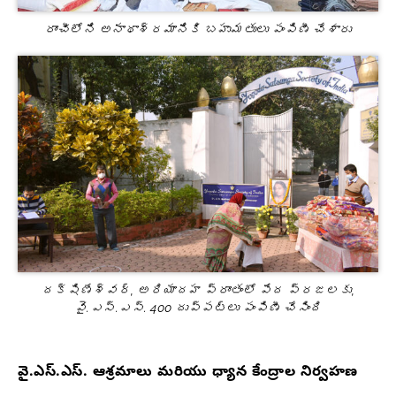
రాంచీలోని అనాథాశ్రమానికి బహుమతులు పంపిణీ చేశారు
దక్షిణేశ్వర్‌, అరియాదహ ప్రాంతంలో పేద ప్రజలకు,
వై.ఎస్.ఎస్. 400 దుప్పట్లు పంపిణీ చేసింది
వై.ఎస్.ఎస్. ఆశ్రమాలు మరియు ధ్యాన కేంద్రాల నిర్వహణ