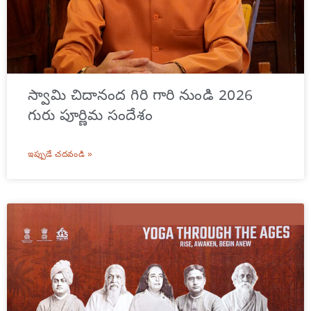
స్వామి చిదానంద గిరి గారి నుండి 2026
గురు పూర్ణిమ సందేశం
ఇప్పుడే చదవండి »