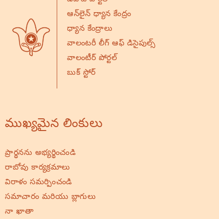
డీవోటీ పోర్టల్
ఆన్‌లైన్ ధ్యాన కేంద్రం
ధ్యాన కేంద్రాలు
వాలంటరీ లీగ్ ఆఫ్ డిసైపుల్స్
వాలంటీర్ పోర్టల్
బుక్ స్టోర్
ముఖ్యమైన లింకులు
ప్రార్థనను అభ్యర్థించండి
రాబోవు కార్యక్రమాలు
విరాళం సమర్పించండి
సమాచారం మరియు బ్లాగులు
నా ఖాతా