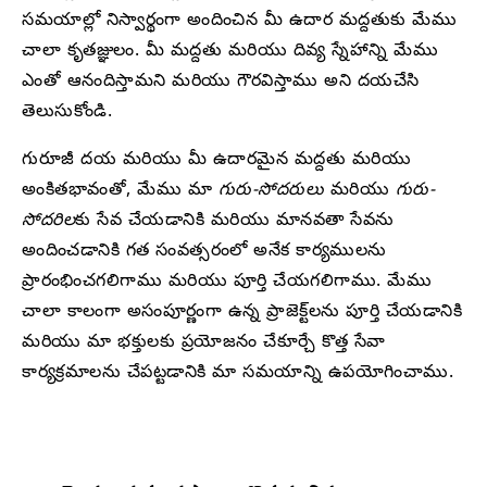
సమయాల్లో నిస్వార్థంగా అందించిన మీ ఉదార ​​మద్దతుకు మేము
చాలా కృతజ్ఞులం. మీ మద్దతు మరియు దివ్య స్నేహాన్ని మేము
ఎంతో ఆనందిస్తామని మరియు గౌరవిస్తాము అని దయచేసి
తెలుసుకోండి.
గురూజీ దయ మరియు మీ ఉదారమైన మద్దతు మరియు
అంకితభావంతో, మేము మా
గురు-సోదరులు
మరియు
గురు-
సోదరిల
కు సేవ చేయడానికి మరియు మానవతా సేవను
అందించడానికి గత సంవత్సరంలో అనేక కార్యములను
ప్రారంభించగలిగాము మరియు పూర్తి చేయగలిగాము. మేము
చాలా కాలంగా అసంపూర్ణంగా ఉన్న ప్రాజెక్ట్‌లను పూర్తి చేయడానికి
మరియు మా భక్తులకు ప్రయోజనం చేకూర్చే కొత్త సేవా
కార్యక్రమాలను చేపట్టడానికి మా సమయాన్ని ఉపయోగించాము.