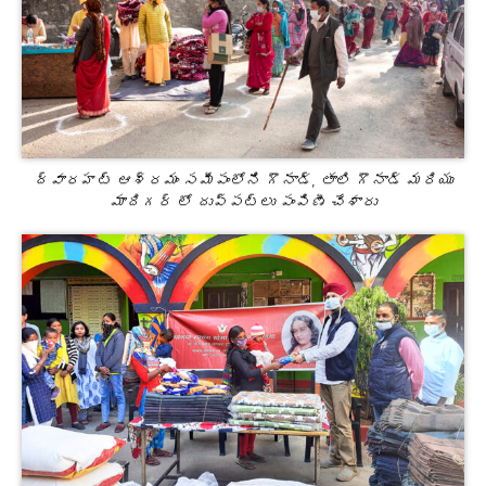
ద్వారహట్ ఆశ్రమం సమీపంలోని గౌనాడ్, తాలి గౌనాడ్ మరియు
మాదిగర్ లో దుప్పట్లు పంపిణీ చేశారు