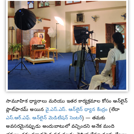
సామూహిక ధ్యానాలు మరియు ఇతర కార్యక్రమాల కోసం ఆన్‌లైన్
ప్లాట్‌ఫారమ్ అయిన
వై.ఎస్.ఎస్. ఆన్‌లైన్ ధ్యాన కేంద్రం
(లేదా
ఎస్.ఆర్.ఎఫ్. ఆన్‌లైన్ మెడిటేషన్ సెంటర్
) — తమకు
అవసరమైనప్పుడు అందుబాటులో వచ్చిందని అనేక మంది