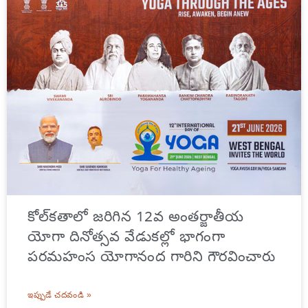
కోల్‌కతాలో జరిగిన 12వ అంతర్జాతీయ
యోగా దినోత్సవ వేడుకల్లో భాగంగా
పరమహంస యోగానంద గారిని గౌరవించారు
ఇప్పుడే చదవండి »