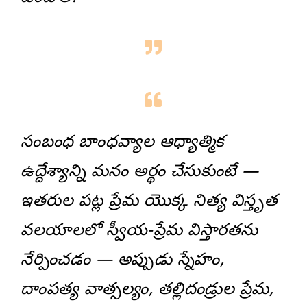
సంబంధ బాంధవ్యాల ఆధ్యాత్మిక
ఉద్దేశ్యాన్ని మనం అర్థం చేసుకుంటే —
ఇతరుల పట్ల ప్రేమ యొక్క నిత్య విస్తృత
వలయాలలో స్వీయ-ప్రేమ విస్తారతను
నేర్పించడం — అప్పుడు స్నేహం,
దాంపత్య వాత్సల్యం, తల్లిదండ్రుల ప్రేమ,