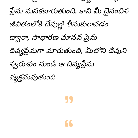
ప్రేమ మసకబారుతుంది. కాని మీ దైనందిన
జీవితంలోకి దేవుణ్ణి తీసుకురావడం
ద్వారా, సాధారణ మానవ ప్రేమ
దివ్యప్రేమగా మారుతుంది, మీలోని దేవుని
స్వరూపం నుండి ఆ దివ్యప్రేమ
వ్యక్తమవుతుంది.