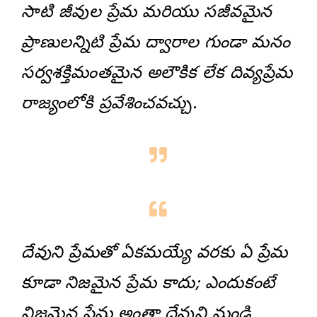
సాటి జీవుల ప్రేమ మరియు సజీవమైన
ప్రాణులన్నిటి ప్రేమ ద్వారాల గుండా మనం
సర్వశక్తిమంతమైన అలౌకిక లేక దివ్యప్రేమ
రాజ్యంలోకి ప్రవేశించవచ్చు.
దేవుని ప్రేమతో ఏకమయ్యే వరకు ఏ ప్రేమ
కూడా నిజమైన ప్రేమ కాదు; ఎందుకంటే
నిజమైన ప్రేమ అంతా దేవుని నుండి