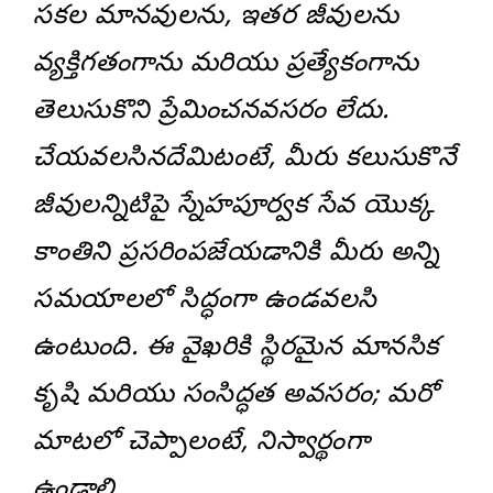
సకల మానవులను, ఇతర జీవులను
వ్యక్తిగతంగాను మరియు ప్రత్యేకంగాను
తెలుసుకొని ప్రేమించనవసరం లేదు.
చేయవలసినదేమిటంటే, మీరు కలుసుకొనే
జీవులన్నిటిపై స్నేహపూర్వక సేవ యొక్క
కాంతిని ప్రసరింపజేయడానికి మీరు అన్ని
సమయాలలో సిద్ధంగా ఉండవలసి
ఉంటుంది. ఈ వైఖరికి స్థిరమైన మానసిక
కృషి మరియు సంసిద్ధత అవసరం; మరో
మాటలో చెప్పాలంటే, నిస్వార్థంగా
ఉండాలి.