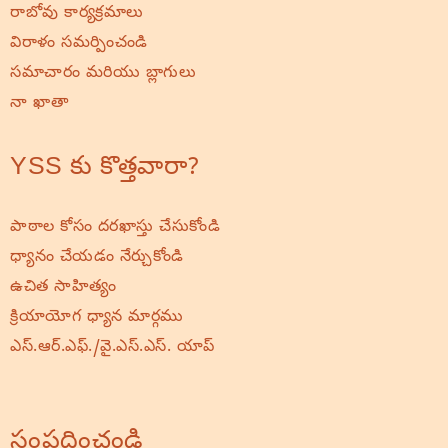
రాబోవు కార్యక్రమాలు
విరాళం సమర్పించండి
సమాచారం మరియు బ్లాగులు
నా ఖాతా
YSS కు కొత్తవారా?
పాఠాల కోసం దరఖాస్తు చేసుకోండి
ధ్యానం చేయడం నేర్చుకోండి
ఉచిత సాహిత్యం
క్రియాయోగ ధ్యాన మార్గము
ఎస్.ఆర్.ఎఫ్./వై.ఎస్.ఎస్. యాప్
సంప్రదించండి