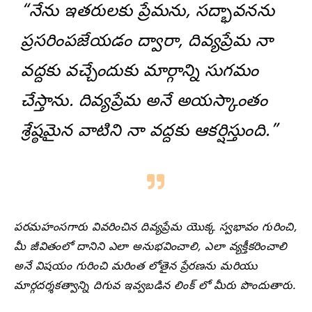
“నేను ఇతరులకు ప్రేమను, సద్భావనను
ప్రసరింపజేయడం ద్వారా, దివ్యప్రేమ నా
వద్దకు వచ్చేందుకు మార్గాన్ని సుగమం
చేస్తాను. దివ్యప్రేమ అనే అయస్కాంతం
శ్రేష్ఠమైన వాటిని నా వద్దకు ఆకర్షిస్తుంది.”
పరమహంసగారు వివరించిన దివ్యప్రేమ యొక్క స్వభావం గురించి,
మీ జీవితంలో దానిని ఎలా అనుభవించాలి, ఎలా వ్యక్తీకరించాలి
అనే విషయం గురించి మరింత లోతైన ప్రేరణను మరియు
మార్గదర్శకత్వాన్ని దిగువ ఇవ్వబడిన లింక్ లో మీరు పొందుతారు.