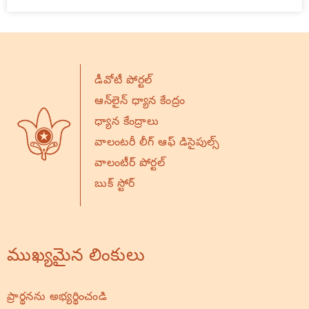
డీవోటీ పోర్టల్
ఆన్‌లైన్ ధ్యాన కేంద్రం
ధ్యాన కేంద్రాలు
వాలంటరీ లీగ్ ఆఫ్ డిసైపుల్స్
వాలంటీర్ పోర్టల్
బుక్ స్టోర్
ముఖ్యమైన లింకులు
ప్రార్థనను అభ్యర్థించండి