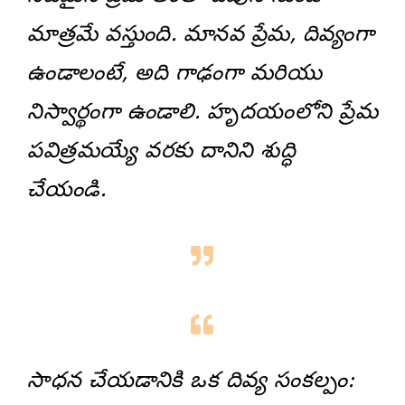
మాత్రమే వస్తుంది. మానవ ప్రేమ, దివ్యంగా
ఉండాలంటే, అది గాఢంగా మరియు
నిస్వార్థంగా ఉండాలి. హృదయంలోని ప్రేమ
పవిత్రమయ్యే వరకు దానిని శుద్ధి
చేయండి.
సాధన చేయడానికి ఒక దివ్య సంకల్పం: