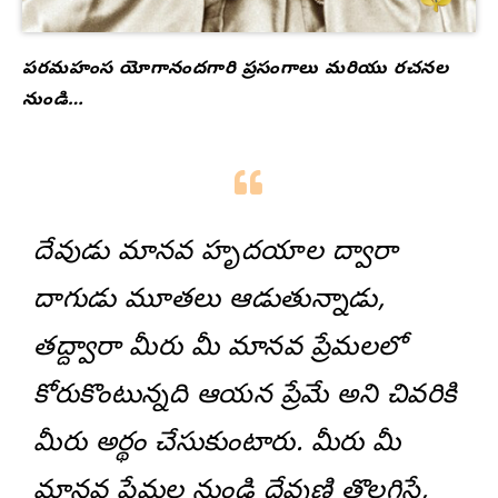
పరమహంస యోగానందగారి ప్రసంగాలు మరియు రచనల
నుండి…
దేవుడు మానవ హృదయాల ద్వారా
దాగుడు మూతలు ఆడుతున్నాడు,
తద్ద్వారా మీరు మీ మానవ ప్రేమలలో
కోరుకొంటున్నది ఆయన ప్రేమే అని చివరికి
మీరు అర్థం చేసుకుంటారు. మీరు మీ
మానవ ప్రేమల నుండి దేవుణ్ణి తొలగిస్తే,