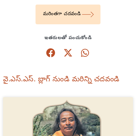
మరింతగా చదవండి
ఇతరులతో పంచుకోండి
వై.ఎస్.ఎస్. బ్లాగ్ నుండి మరిన్ని చదవండి