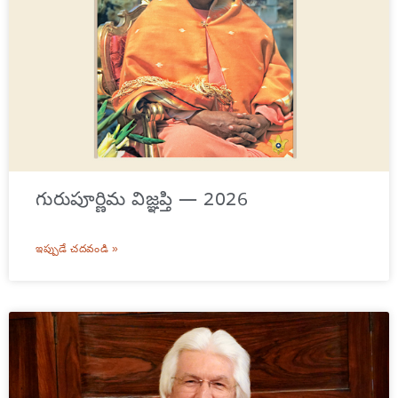
గురుపూర్ణిమ విజ్ఞప్తి — 2026
ఇప్పుడే చదవండి »