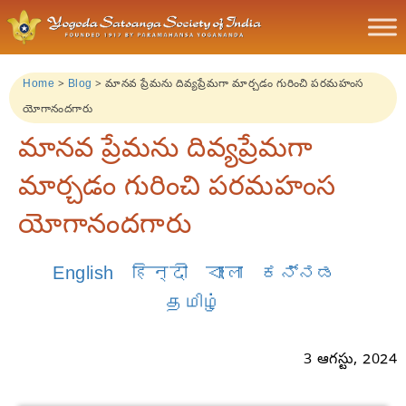
Home
>
Blog
>
మానవ ప్రేమను దివ్యప్రేమగా మార్చడం గురించి పరమహంస
యోగానందగారు
మానవ ప్రేమను దివ్యప్రేమగా
మార్చడం గురించి పరమహంస
యోగానందగారు
English
हिन्दी
বাংলা
ಕನ್ನಡ
தமிழ்
3 ఆగస్టు, 2024