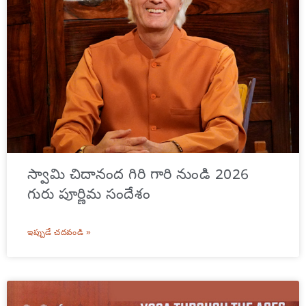
స్వామి చిదానంద గిరి గారి నుండి 2026
గురు పూర్ణిమ సందేశం
ఇప్పుడే చదవండి »