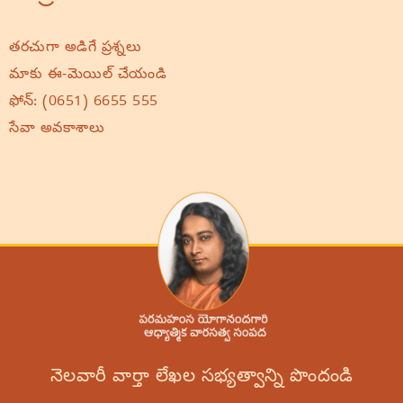
తరచుగా అడిగే ప్రశ్నలు
మాకు ఈ-మెయిల్ చేయండి
ఫోన్:
(0651) 6655 555
సేవా అవకాశాలు
నెలవారీ వార్తా లేఖల సభ్యత్వాన్ని పొందండి