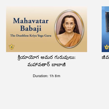
క్రియాయోగ అమర గురువులు:
జీ
మహావతార్ బాబాజీ
Duration: 1h 8m