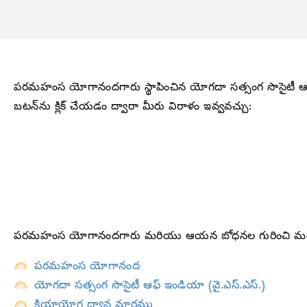
పరమహంస యోగానందగారు స్థాపించిన యోగదా సత్సంగ సొసైటీ ఆఫ్ 
బటన్‌ను క్లిక్ చేయడం ద్వారా మీరు విరాళం ఇవ్వవచ్చు:
పరమహంస యోగానందగారు మరియు ఆయన బోధనల గురించి మరింత తెల
పరమహంస యోగానంద
యోగదా సత్సంగ సొసైటీ ఆఫ్ ఇండియా (వై.ఎస్.ఎస్.)
క్రియాయోగ ధ్యాన మార్గము