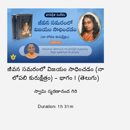
జీవన సమరంలో విజయం సాధించడం (నా
లోపలి కురుక్షేత్రం) – భాగం I (తెలుగు)
స్వామి స్మరణానంద గిరి
Duration: 1h 31m