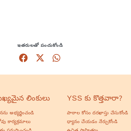
ఇతరులతో పంచుకోండి
ఖ్యమైన లింకులు
YSS కు కొత్తవారా?
ర్థనను అభ్యర్థించండి
పాఠాల కోసం దరఖాస్తు చేసుకోండి
వు కార్యక్రమాలు
ధ్యానం చేయడం నేర్చుకోండి