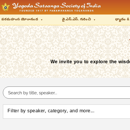
పరమహంస యోగానంద
వై.ఎస్.ఎస్. గురించి
ధ్యానం &
We invite you to explore the wis
Filter by speaker, category, and more...