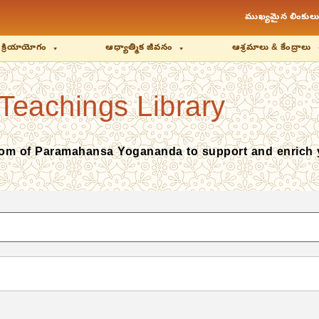
ముఖ్యమైన లింకులు
 క్రియాయోగం
ఆధ్యాత్మిక జీవనం
ఆశ్రమాలు & కేంద్రాలు
Teachings Library
dom of Paramahansa Yogananda to support and enrich you