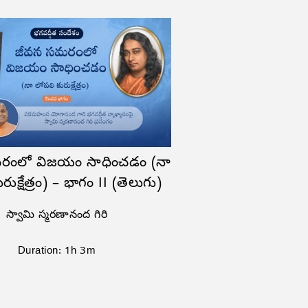
రంలో విజయం సాధించడం (నా
రుక్షేత్రం) – భాగం II (తెలుగు)
స్వామి స్మరణానంద గిరి
Duration: 1h 3m