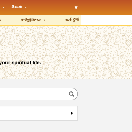
తెలుగు
కార్యక్రమాలు
బుక్ స్టోర్
r spiritual life.