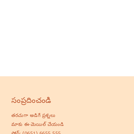
సంప్రదించండి
తరచుగా అడిగే ప్రశ్నలు
మాకు ఈ-మెయిల్ చేయండి