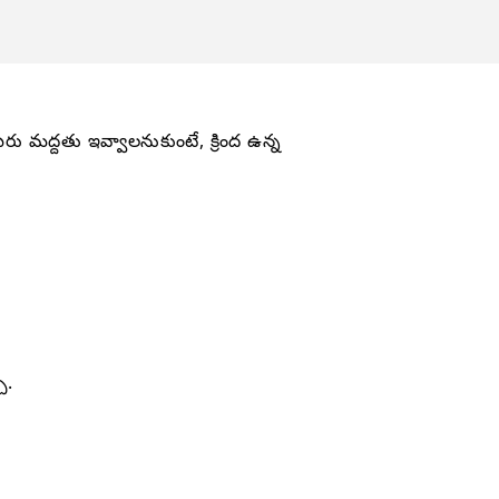
ద్దతు ఇవ్వాలనుకుంటే, క్రింద ఉన్న
ు.