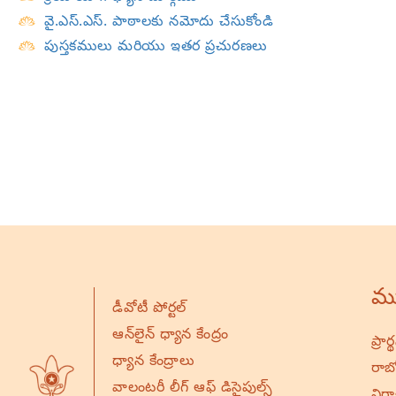
వై.ఎస్.ఎస్. పాఠాలకు నమోదు చేసుకోండి
పుస్తకములు మరియు ఇతర ప్రచురణలు
ము
డీవోటీ పోర్టల్
ఆన్‌లైన్ ధ్యాన కేంద్రం
ప్రా
ధ్యాన కేంద్రాలు
రాబో
వాలంటరీ లీగ్ ఆఫ్ డిసైపుల్స్