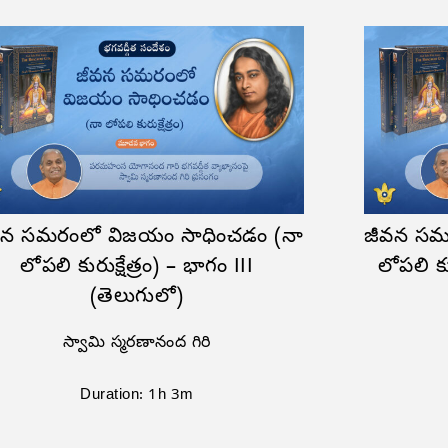
వన సమరంలో విజయం సాధించడం (నా
జీవన సమ
లోపలి కురుక్షేత్రం) – భాగం III
లోపలి కు
(తెలుగులో)
స్వామి స్మరణానంద గిరి
Duration: 1h 3m