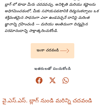
బ్లాగ్ లో కూడా మీరు చదవవచ్చు. అనిశ్చితి మరియు కష్టాలను
అధిగమించడంలో, మీకు సహాయపడటానికి దివ్యసంకల్పాలు ఒక
శక్తివంతమైన సాధనంగా ఎలా ఉండవచ్చనే దానిపై మరింత
జ్ఞానాన్ని గ్రహించండి — మరియు అంతిమంగా దివ్యమైన
పరమానందాన్ని సాక్షాత్కరించుకోండి.
ఇంకా చదవండి
ఇతరులతో పంచుకోండి
వై.ఎస్.ఎస్. బ్లాగ్ నుండి మరిన్ని చదవండి