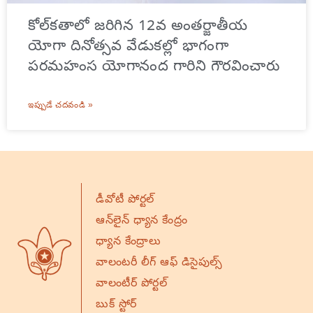
కోల్‌కతాలో జరిగిన 12వ అంతర్జాతీయ
యోగా దినోత్సవ వేడుకల్లో భాగంగా
పరమహంస యోగానంద గారిని గౌరవించారు
ఇప్పుడే చదవండి »
డీవోటీ పోర్టల్
ఆన్‌లైన్ ధ్యాన కేంద్రం
ధ్యాన కేంద్రాలు
వాలంటరీ లీగ్ ఆఫ్ డిసైపుల్స్
వాలంటీర్ పోర్టల్
బుక్ స్టోర్