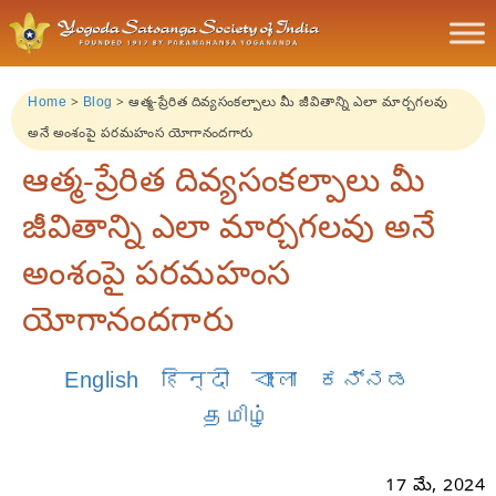
Home
>
Blog
>
ఆత్మ-ప్రేరిత దివ్యసంకల్పాలు మీ జీవితాన్ని ఎలా మార్చగలవు
అనే అంశంపై పరమహంస యోగానందగారు
ఆత్మ-ప్రేరిత దివ్యసంకల్పాలు మీ
జీవితాన్ని ఎలా మార్చగలవు అనే
అంశంపై పరమహంస
యోగానందగారు
English
हिन्दी
বাংলা
ಕನ್ನಡ
தமிழ்
17 మే, 2024