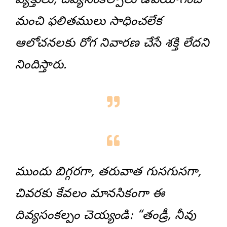
వ్యక్తులు, దివ్యసంకల్పాలు ఉపయోగించి
మంచి ఫలితములు సాధించలేక
ఆలోచనలకు రోగ నివారణ చేసే శక్తి లేదని
నిందిస్తారు.
ముందు బిగ్గరగా, తరువాత గుసగుసగా,
చివరకు కేవలం మానసికంగా ఈ
దివ్యసంకల్పం చెయ్యండి: “తండ్రీ, నీవు