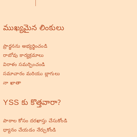
ముఖ్యమైన లింకులు
ప్రార్థనను అభ్యర్థించండి
రాబోవు కార్యక్రమాలు
విరాళం సమర్పించండి
సమాచారం మరియు బ్లాగులు
నా ఖాతా
YSS కు కొత్తవారా?
పాఠాల కోసం దరఖాస్తు చేసుకోండి
ధ్యానం చేయడం నేర్చుకోండి