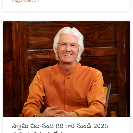
ఇప్పుడే చదవండి »
స్వామి చిదానంద గిరి గారి నుండి 2026