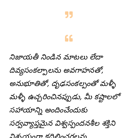
నిజాయతీ నిండిన మాటలు లేదా
దివ్యసంకల్పాలను అవగాహనతో,
అనుభూతితో, దృఢసంకల్పంతో మళ్ళీ
మళ్ళీ ఉచ్చరించినప్పుడు, మీ కష్టాలలో
సహాయాన్ని అందించేందుకు
సర్వవ్యాప్తమైన విశ్వస్పందనశీల శక్తిని
నిశ్చయంగా కదిలించగలవు.