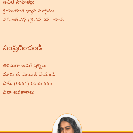
ఉచిత సాహిత్యం
క్రియాయోగ ధ్యాన మార్గము
ఎస్.ఆర్.ఎఫ్./వై.ఎస్.ఎస్. యాప్
సంప్రదించండి
తరచుగా అడిగే ప్రశ్నలు
మాకు ఈ-మెయిల్ చేయండి
ఫోన్:
(0651) 6655 555
సేవా అవకాశాలు