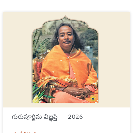
గురుపూర్ణిమ విజ్ఞప్తి — 2026