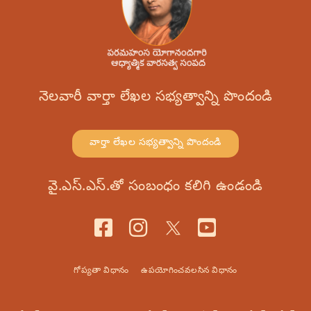
నెలవారీ వార్తా లేఖల సభ్యత్వాన్ని పొందండి
వార్తా లేఖల సభ్యత్వాన్ని పొందండి
వై.ఎస్.ఎస్.తో సంబంధం కలిగి ఉండండి
గోప్యతా విధానం
ఉపయోగించవలసిన విధానం