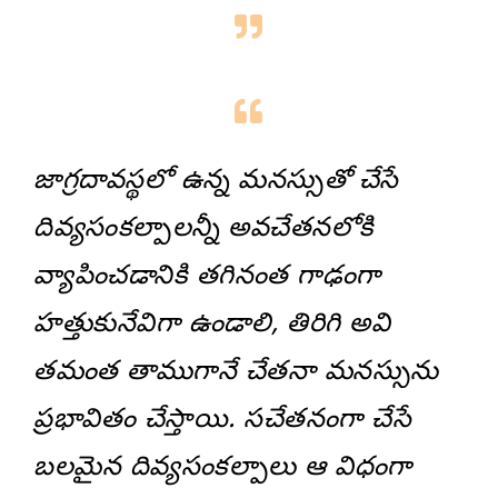
జాగ్రదావస్థలో ఉన్న మనస్సుతో చేసే
దివ్యసంకల్పాలన్నీ అవచేతనలోకి
వ్యాపించడానికి తగినంత గాఢంగా
హత్తుకునేవిగా ఉండాలి, తిరిగి అవి
తమంత తాముగానే చేతనా మనస్సును
ప్రభావితం చేస్తాయి. సచేతనంగా చేసే
బలమైన దివ్యసంకల్పాలు ఆ విధంగా