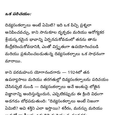
ఒక పరిచయం:
దివ్యసంకల్పాలు అంటే ఏమిటి? ఇది ఒక పిచ్చి ప్రశ్నలా
అనిపించవచ్చు, కాని సానుకూల దృక్పథం మరియు ఆరోగ్యకర
శ్రేయస్కరమైన భావాన్ని ఏర్పరచుకోవడంలో తనను తాను
కేంద్రీకరించుకోవడానికి, ఎంతో విస్తృతంగా ఉపయోగించబడి
మరియు ప్రశంసించబడుతున్న దివ్యసంకల్పాలు ఒక సాధనంగా
మారాయి.
కాని పరమహంస యోగానందగారు — 1924లో తన
ఉపన్యాసాలు మరియు తరగతుల్లో దివ్యసంకల్పాలను పరిచయం
చేసినప్పటి నుండి — దివ్యసంకల్పాలు అనే అంశంపై లోతైన
విజ్ఞానాన్ని అందిస్తున్నందున, ఎప్పటికప్పుడు ఈ క్రింది విధంగా
అడగడం బోధపడుతుంది: “దివ్యసంకల్పాలు అంటే నిజంగా
ఏమిటి? అవి శక్తిని ఎలా ఇస్తాయి? శరీరం, మనస్సు మరియు