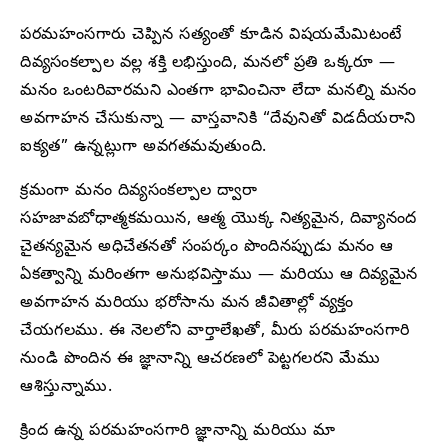
పరమహంసగారు చెప్పిన సత్యంతో కూడిన విషయమేమిటంటే
దివ్యసంకల్పాల వల్ల శక్తి లభిస్తుంది, మనలో ప్రతి ఒక్కరూ —
మనం ఒంటరివారమని ఎంతగా భావించినా లేదా మనల్ని మనం
అవగాహన చేసుకున్నా — వాస్తవానికి “దేవునితో విడదీయరాని
ఐక్యత” ఉన్నట్లుగా అవగతమవుతుంది.
క్రమంగా మనం దివ్యసంకల్పాల ద్వారా
సహజావబోధాత్మకమయిన, ఆత్మ యొక్క నిత్యమైన, దివ్యానంద
చైతన్యమైన అధిచేతనతో సంపర్కం పొందినప్పుడు మనం ఆ
ఏకత్వాన్ని మరింతగా అనుభవిస్తాము — మరియు ఆ దివ్యమైన
అవగాహన మరియు భరోసాను మన జీవితాల్లో వ్యక్తం
చేయగలము. ఈ నెలలోని వార్తాలేఖతో, మీరు పరమహంసగారి
నుండి పొందిన ఈ జ్ఞానాన్ని ఆచరణలో పెట్టగలరని మేము
ఆశిస్తున్నాము.
క్రింద ఉన్న పరమహంసగారి జ్ఞానాన్ని మరియు మా