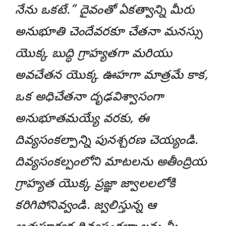
నేను ఒకటే.” దైవంతో ఏకత్వాన్ని మీరు
అనుభూతి చెందేవరకూ చేతనా మనస్సు
యొక్క బుద్ధి గ్రాహ్యతగా మరియు
అవచేతన యొక్క ఊహగా మాత్రమే కాక,
ఒక అధిచేతనా దృఢవిశ్వాసంగా
అనుభూతమయ్యే వరకు, ఈ
దివ్యసంకల్పాన్ని పునశ్చరణ చెయ్యండి.
దివ్యసంకల్పంలోని మాటలను అతీంద్రియ
గ్రాహ్యత యొక్క ప్రజ్ఞా జ్వాలలలోకి
కరిగిపోనివ్వండి. జ్వలిస్తున్న ఆ