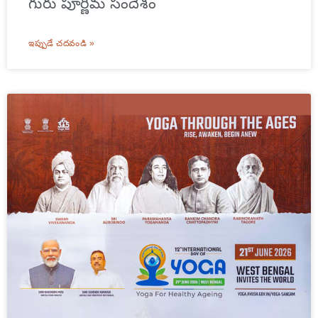
గురు పూర్ణిమ సందేశం
ఇప్పుడే చదవండి »