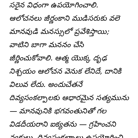
సరైన విధంగా ఉపయోగించాలి.
ఆలోచనలు జీర్ణంకాని ముడిసరుకు వలె
మానవుడి మనస్సులో ప్రవేశిస్తాయి;
వాటిని బాగా మననం చేసి
జీర్ణించుకోవాలి. ఆత్మ యొక్క దృఢ
నిశ్చయం ఆలోచన వెనుక లేనిదే, దానికి
విలువ లేదు. అందుచేతనే
దివ్యసంకల్పాలకు ఆధారమైన సత్యమును
— మానవునికి భగవంతునితో గల
విడదీయరాని ఐక్యతను — గ్రహించని