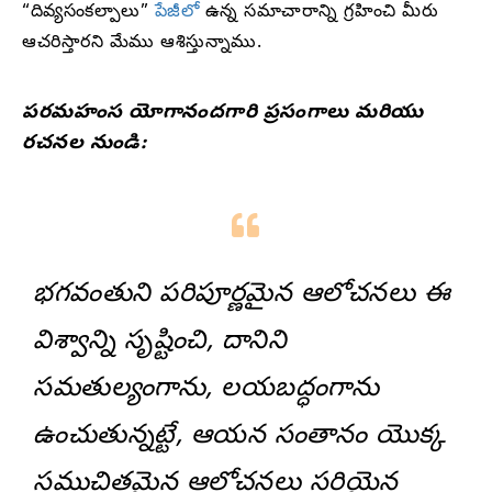
“దివ్యసంకల్పాలు”
పేజీలో
ఉన్న సమాచారాన్ని గ్రహించి మీరు
ఆచరిస్తారని మేము ఆశిస్తున్నాము.
పరమహంస యోగానందగారి ప్రసంగాలు మరియు
రచనల నుండి:
భగవంతుని పరిపూర్ణమైన ఆలోచనలు ఈ
విశ్వాన్ని సృష్టించి, దానిని
సమతుల్యంగాను, లయబద్ధంగాను
ఉంచుతున్నట్టే, ఆయన సంతానం యొక్క
సముచితమైన ఆలోచనలు సరియైన