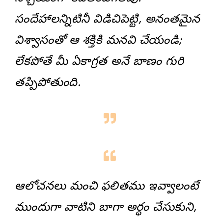
సందేహాలన్నిటినీ విడిచిపెట్టి, అనంతమైన
విశ్వాసంతో ఆ శక్తికి మనవి చేయండి;
లేకపోతే మీ ఏకాగ్రత అనే బాణం గురి
తప్పిపోతుంది.
ఆలోచనలు మంచి ఫలితము ఇవ్వాలంటే
ముందుగా వాటిని బాగా అర్థం చేసుకుని,