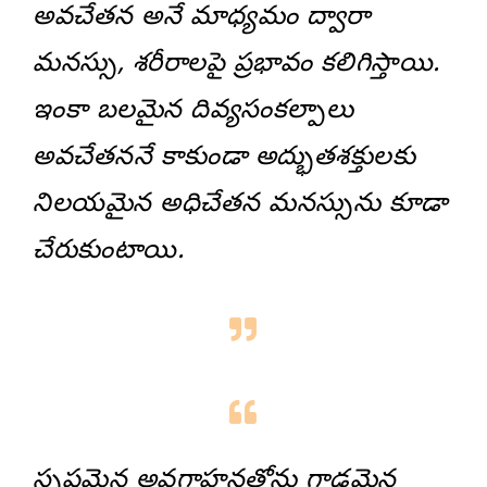
అవచేతన అనే మాధ్యమం ద్వారా
మనస్సు, శరీరాలపై ప్రభావం కలిగిస్తాయి.
ఇంకా బలమైన దివ్యసంకల్పాలు
అవచేతననే కాకుండా అద్భుతశక్తులకు
నిలయమైన అధిచేతన మనస్సును కూడా
చేరుకుంటాయి.
స్పష్టమైన అవగాహనతోను గాఢమైన