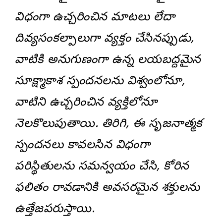
విధంగా ఉచ్చరించిన మాటలు లేదా
దివ్యసంకల్పాలుగా వ్యక్తం చేసినప్పుడు,
వాటికి అనుగుణంగా ఉన్న లయబద్దమైన
సూక్ష్మాకాశ స్పందనలను విశ్వంలోనూ,
వాటిని ఉచ్చరించిన వ్యక్తిలోనూ
నెలకొలుపుతాయి. తిరిగి, ఈ సృజనాత్మక
స్పందనలు కావలసిన విధంగా
పరిస్థితులను సమన్వయం చేసి, కోరిన
ఫలితం రావడానికి అవసరమైన శక్తులను
ఉత్తేజపరుస్తాయి.