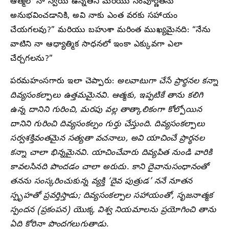
ఆత్మలో నా స్వీయ ఉన్నతిని మరియు సంపూర్ణతను
అనుభవించడానికి, అవి నాకు ఎంత వరకు సహాయం
చేయగలవు?” మరియు బహుశా మరింత ముఖ్యమైనది: “నేను
వాటిని నా ఆధ్యాత్మిక సాధనలో ఇంకా ఎక్కువగా ఎలా
చేర్చగలను?”
పరమహంసగారు ఇలా చెప్పారు:
అలవాటుగా చేసే ప్రార్థనల కన్నా
దివ్యసంకల్పాలు ఉత్తమమైనవి. ఆత్మకు, ఇప్పటికే తాను కలిగి
ఉన్న దానిని గురించి, మరపు వల్ల తాత్కాలికంగా కోల్పోయిన
దానిని గురించి దివ్యసంకల్పం గుర్తు చేస్తుంది. దివ్యసంకల్పాలు
సర్వశక్తివంతమైన సత్యతా వచనాలు, అవి యాచించే ప్రార్థనల
కన్నా చాలా భిన్నమైనవి. యాచించేవారు దివ్యపిత నుండి వారికి
కావలసినది పొందడం చాలా అరుదు. కాని దైవానుసంధానంతో
తనను సంస్కరించుకున్న వ్యక్తి ‘దైవ పుత్రుడ’ ననే నూతన
స్పృహతో ప్రవర్తిస్తాడు; దివ్యసంకల్పాల సహాయంతో, సృజనాత్మక
స్పందన (ప్రకంపన) యొక్క విశ్వ నియమాలను ప్రయోగించి తాను
ఏది కోరినా పొందగలుగుతాడు.