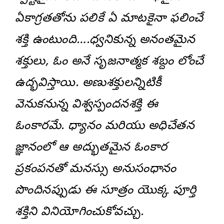
ఏకాగ్రతతోను పలికే ఏ మాటకైనా ఫలించే
శక్తి ఉంటుంది….ధ్వనికున్న అనంతమైన
శక్తులు, ఓం అనే సృజనాత్మక శబ్దం లోంచే
ఉద్భవిస్తాయి. అణుశక్తులన్నిటికీ
వెనుకనున్న విశ్వస్పందనశక్తి ఈ
ఓంకారమే. ధ్యానం మరియు అధిచేతన
జ్ఞానంలో ఆ అద్భుతమైన ఓంకార
ప్రకంపనతో మనస్సు అనుసంధానం
పొందినప్పుడు ఈ సూత్రం యొక్క పూర్తి
శక్తిని వినియోగించుకోవచ్చు.