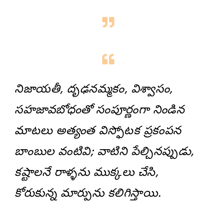
నిజాయతీ, దృఢనమ్మకం, విశ్వాసం,
సహజావబోధంతో సంపూర్ణంగా నిండిన
మాటలు అత్యంత విస్ఫోటక ప్రకంపన
బాంబుల వంటివి; వాటిని పేల్చినప్పుడు,
కష్టాలనే రాళ్ళను ముక్కలు చేసి,
కోరుకున్న మార్పును కలిగిస్తాయి.