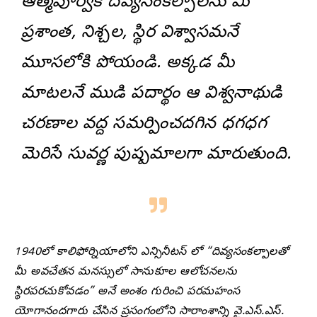
ఆత్మపూర్వక దివ్యసంకల్పాలను మీ
ప్రశాంత, నిశ్చల, స్థిర విశ్వాసమనే
మూసలోకి పోయండి. అక్కడ మీ
మాటలనే ముడి పదార్థం ఆ విశ్వనాథుడి
చరణాల వద్ద సమర్పించదగిన ధగధగ
మెరిసే సువర్ణ పుష్పమాలగా మారుతుంది.
1940లో కాలిఫోర్నియాలోని ఎన్సినీటస్ లో “దివ్యసంకల్పాలతో
మీ అవచేతన మనస్సులో సానుకూల ఆలోచనలను
స్థిరపరచుకోవడం” అనే అంశం గురించి పరమహంస
యోగానందగారు చేసిన ప్రసంగంలోని సారాంశాన్ని వై.ఎస్.ఎస్.