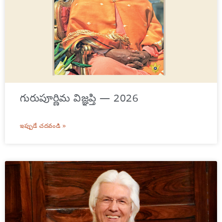
గురుపూర్ణిమ విజ్ఞప్తి — 2026
ఇప్పుడే చదవండి »