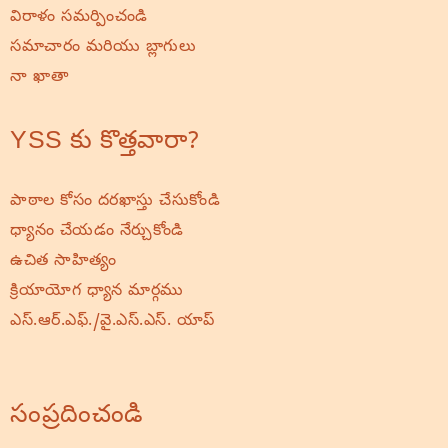
విరాళం సమర్పించండి
సమాచారం మరియు బ్లాగులు
నా ఖాతా
YSS కు కొత్తవారా?
పాఠాల కోసం దరఖాస్తు చేసుకోండి
ధ్యానం చేయడం నేర్చుకోండి
ఉచిత సాహిత్యం
క్రియాయోగ ధ్యాన మార్గము
ఎస్.ఆర్.ఎఫ్./వై.ఎస్.ఎస్. యాప్
సంప్రదించండి