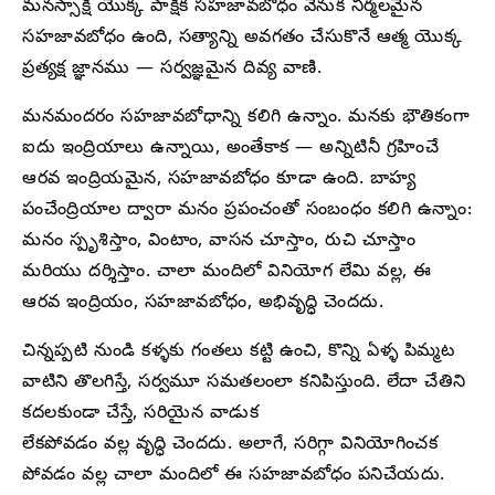
మనస్సాక్షి యొక్క పాక్షిక సహజావబోధం వెనుక నిర్మలమైన
సహజావబోధం ఉంది, సత్యాన్ని అవగతం చేసుకొనే ఆత్మ యొక్క
ప్రత్యక్ష జ్ఞానము — సర్వజ్ఞమైన దివ్య వాణి.
మనమందరం సహజావబోధాన్ని కలిగి ఉన్నాం. మనకు భౌతికంగా
ఐదు ఇంద్రియాలు ఉన్నాయి, అంతేకాక — అన్నిటినీ గ్రహించే
ఆరవ ఇంద్రియమైన, సహజావబోధం కూడా ఉంది. బాహ్య
పంచేంద్రియాల ద్వారా మనం ప్రపంచంతో సంబంధం కలిగి ఉన్నాం:
మనం స్పృశిస్తాం, వింటాం, వాసన చూస్తాం, రుచి చూస్తాం
మరియు దర్శిస్తాం. చాలా మందిలో వినియోగ లేమి వల్ల, ఈ
ఆరవ ఇంద్రియం, సహజావబోధం, అభివృద్ధి చెందదు.
చిన్నప్పటి నుండి కళ్ళకు గంతలు కట్టి ఉంచి, కొన్ని ఏళ్ళ పిమ్మట
వాటిని తొలగిస్తే, సర్వమూ సమతలంలా కనిపిస్తుంది. లేదా చేతిని
కదలకుండా చేస్తే, సరియైన వాడుక
లేకపోవడం వల్ల వృద్ధి చెందదు. అలాగే, సరిగ్గా వినియోగించక
పోవడం వల్ల చాలా మందిలో ఈ సహజావబోధం పనిచేయదు.