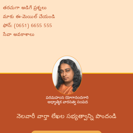
తరచుగా అడిగే ప్రశ్నలు
మాకు ఈ-మెయిల్ చేయండి
ఫోన్:
(0651) 6655 555
సేవా అవకాశాలు
నెలవారీ వార్తా లేఖల సభ్యత్వాన్ని పొందండి