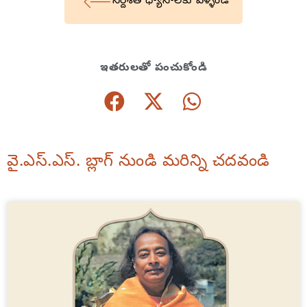
నిర్దేశిత ధ్యానాలకు వెళ్ళండి
ఇతరులతో పంచుకోండి
వై.ఎస్.ఎస్. బ్లాగ్ నుండి మరిన్ని చదవండి