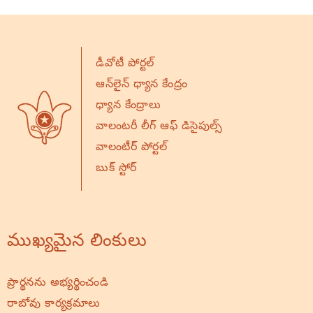
డీవోటీ పోర్టల్
ఆన్‌లైన్ ధ్యాన కేంద్రం
ధ్యాన కేంద్రాలు
వాలంటరీ లీగ్ ఆఫ్ డిసైపుల్స్
వాలంటీర్ పోర్టల్
బుక్ స్టోర్
ముఖ్యమైన లింకులు
ప్రార్థనను అభ్యర్థించండి
రాబోవు కార్యక్రమాలు