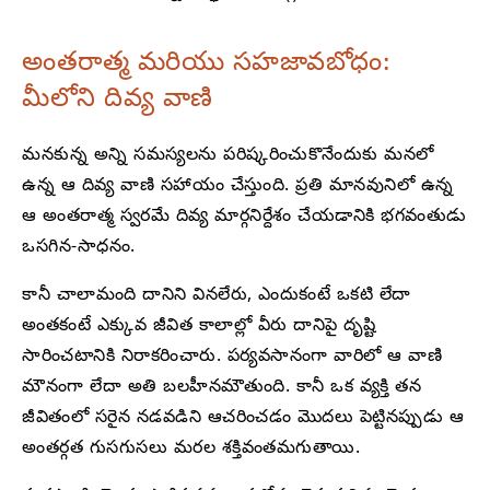
అంతరాత్మ మరియు సహజావబోధం:
మీలోని దివ్య వాణి
మనకున్న అన్ని సమస్యలను పరిష్కరించుకొనేందుకు మనలో
ఉన్న ఆ దివ్య వాణి సహాయం చేస్తుంది. ప్రతి మానవునిలో ఉన్న
ఆ అంతరాత్మ స్వరమే దివ్య మార్గనిర్దేశం చేయడానికి భగవంతుడు
ఒసగిన-సాధనం.
కానీ చాలామంది దానిని వినలేరు, ఎందుకంటే ఒకటి లేదా
అంతకంటే ఎక్కువ జీవిత కాలాల్లో వీరు దానిపై దృష్టి
సారించటానికి నిరాకరించారు. పర్యవసానంగా వారిలో ఆ వాణి
మౌనంగా లేదా అతి బలహీనమౌతుంది. కానీ ఒక వ్యక్తి తన
జీవితంలో సరైన నడవడిని ఆచరించడం మొదలు పెట్టినప్పుడు ఆ
అంతర్గత గుసగుసలు మరల శక్తివంతమగుతాయి.