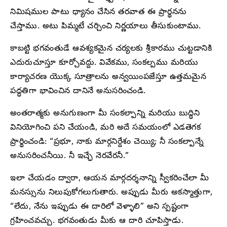
నిమిషముల పాటు ధ్యానం చేసిన తరవాత ఈ ప్రార్థనను
చేస్తాము. అటు పిమ్మటే చర్చించి నిర్ణయాలు తీసుకుంటాము.
కాబట్టి భగవంతుడే ఆవశ్యకమైన చర్యలకు శ్రీకారము చుట్టడానికి
ఎదురుచూస్తూ కూర్చోవద్దు. వివేకము, సంకల్పము మరియు
కార్యాచరణ యొక్క సూత్రాలను అన్వయింపజేస్తూ ఉత్తమమైన
పద్ధతిగా భావించిన దానినే అనుసరించండి.
అంతరాత్మకు అనుగుణంగా మీ సంకల్పాన్ని మరియు బుద్ధిని
వినియోగించి పని చేయండి, మరి అదే సమయంలో ఎడతెగక
ప్రార్థించండి: “ప్రభూ, నాకు మార్గనిర్దేశం చెయ్యి; నీ సంకల్పాన్నే
అనుసరించనీయి. నీ ఇచ్ఛే నెరవేరనీ.”
ఇలా చేయడం ద్వారా, ఆయన మార్గదర్శనాన్ని స్వీకరించేలా మీ
మనస్సును నిలుపుకోగలుగుతారు. అప్పుడు మీరు అకస్మాత్తుగా,
“లేదు, నేను ఇప్పుడు ఈ దారిలో వెళ్ళాలి” అని స్పష్టంగా
గ్రహించవచ్చు. భగవంతుడు మీకు ఆ దారి చూపిస్తాడు.