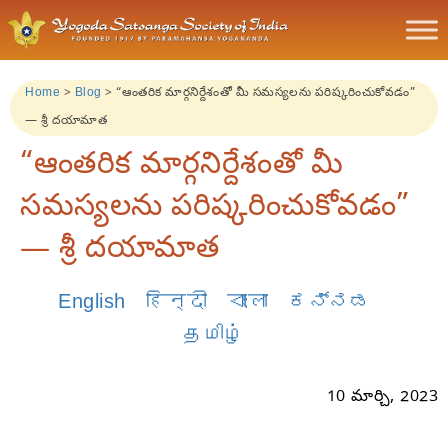
Home
>
Blog
>
“ఆంతరిక మార్గనిర్దేశంతో మీ సమస్యలను పరిష్కరించుకోవడం”
— శ్రీ దయామాత
“ఆంతరిక మార్గనిర్దేశంతో మీ
సమస్యలను పరిష్కరించుకోవడం”
— శ్రీ దయామాత
English
हिन्दी
বাংলা
ಕನ್ನಡ
தமிழ்
10 మార్చి, 2023