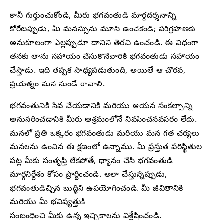
కానీ గుర్తుంచుకోండి, మీరు భగవంతుడి మార్గదర్శనాన్ని
కోరేటప్పుడు, మీ మనస్సును మూసి ఉంచకండి; పరిగ్రహణకు
అనుకూలంగా ఎల్లప్పుడూ దానిని తెరచి ఉంచండి. ఈ విధంగా
తనకు తాను సహాయం చేసుకొనేవారికి భగవంతుడు సహాయం
చేస్తాడు. ఇది తప్పక సాధ్యపడుతుంది, అయితే ఆ చొరవ,
ప్రయత్నం మన నుండే రావాలి.
భగవంతునికి సేవ చేయడానికి మరియు ఆయన సంకల్పాన్ని
అనుసరించడానికి మీరు ఆశ్రమంలోనే నివసించనవసరం లేదు.
మనలో ప్రతి ఒక్కరం భగవంతుడు మరియు మన గత చర్యలు
మనలను ఉంచిన ఈ క్షణంలో ఉన్నాము. మీ ప్రస్తుత పరిస్థితుల
పట్ల మీకు సంతృప్తి లేకపోతే, ధ్యానం చేసి భగవంతుడి
మార్గనిర్దేశం కోసం ప్రార్థించండి. అలా చేస్తున్నప్పుడు,
భగవంతుడిచ్చిన బుద్ధిని ఉపయోగించండి. మీ జీవితానికి
మరియు మీ భవిష్యత్తుకి
సంబంధించి మీకు ఉన్న ఇచ్ఛికాలను విశ్లేషించండి.