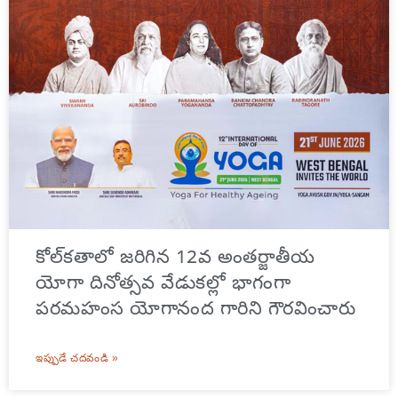
కోల్‌కతాలో జరిగిన 12వ అంతర్జాతీయ
యోగా దినోత్సవ వేడుకల్లో భాగంగా
పరమహంస యోగానంద గారిని గౌరవించారు
ఇప్పుడే చదవండి »