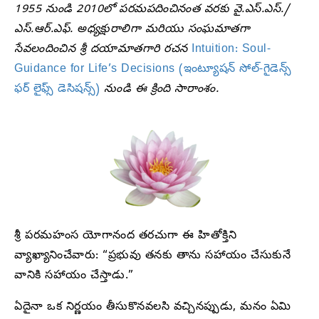
1955 నుండి 2010లో పరమపదించినంత వరకు వై.ఎస్.ఎస్./
ఎస్.ఆర్.ఎఫ్. అధ్యక్షురాలిగా మరియు సంఘమాతగా
సేవలందించిన శ్రీ దయామాతగారి రచన
Intuition: Soul-
Guidance for Life’s Decisions (ఇంట్యూషన్ సోల్-గైడెన్స్
ఫర్ లైఫ్స్ డెసిషన్స్)
నుండి ఈ క్రింది సారాంశం.
శ్రీ పరమహంస యోగానంద తరచుగా ఈ హితోక్తిని
వ్యాఖ్యానించేవారు: “ప్రభువు తనకు తాను సహాయం చేసుకునే
వానికి సహాయం చేస్తాడు.”
ఏదైనా ఒక నిర్ణయం తీసుకొనవలసి వచ్చినప్పుడు, మనం ఏమి