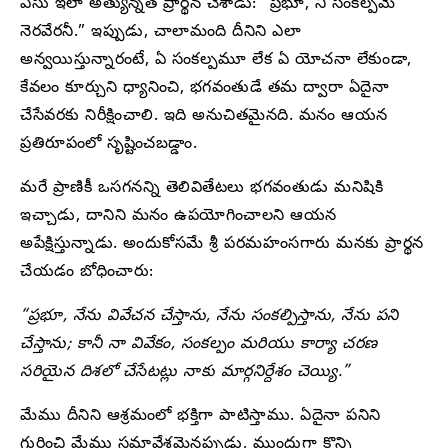
ఏసు ఇలా అత్యున్నత ప్రార్థన చేశాడు: “ప్రభూ, నీ సంకల్పమే
నెరవేరనీ.” ఇప్పుడు, చాలామంది దీనిని ఎలా
అన్వయిస్తున్నారంటే, ఏ సంకల్పమూ లేక ఏ యోచనా లేకుండా,
కేవలం కూర్చుని ధ్యానించి, భగవంతుడే తమ ద్వారా ఏదైనా
చేసేవరకు నిరీక్షించాలి. ఇది అనుచితమైనది. మనం ఆయన
ప్రతిరూపంలో సృష్టించబడ్డాం.
మరే ప్రాణికీ ఒసగనన్ని తెలివితేటలు భగవంతుడు మనిషికి
ఇచ్చాడు, దానిని మనం ఉపయోగించాలని ఆయన
అపేక్షిస్తున్నాడు. అందుకోసమే శ్రీ పరమహంసగారు మనకు ప్రార్థన
చేయడం బోధించారు:
“ప్రభూ, నేను వివేచన చేస్తాను, నేను సంకల్పిస్తాను, నేను పని
చేస్తాను; కానీ నా వివేకం, సంకల్పం మరియు కార్యా చరణ
సరియైన దిశలో చేసేటట్లు నాకు మార్గనిర్దేశం చెయ్యి.”
మేము దీనిని ఆశ్రమంలో భక్తిగా పాటిస్తాము. ఏదైనా పనిని
గురించి మేము సమావేశమైనప్పుడు, ముందుగా కొన్ని