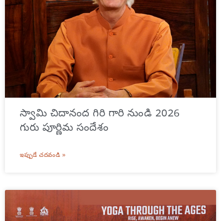
స్వామి చిదానంద గిరి గారి నుండి 2026
గురు పూర్ణిమ సందేశం
ఇప్పుడే చదవండి »