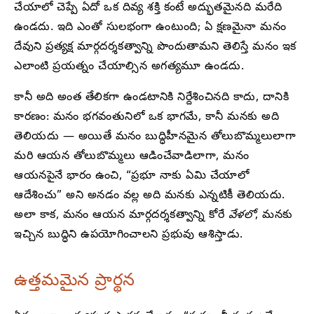
చేయాలో చెప్పే ఏదో ఒక దివ్య శక్తి కంటే అద్భుతమైనది మరేది
ఉండదు. ఇది ఎంతో సులభంగా ఉంటుంది; ఏ క్షణమైనా మనం
దేవుని ప్రత్యక్ష మార్గదర్శకత్వాన్ని పొందుతామని తెలిస్తే మనం ఇక
ఎలాంటి ప్రయత్నం చేయాల్సిన అగత్యమూ ఉండదు.
కానీ అది అంత తేలికగా ఉండటానికి నిర్దేశించినది కాదు, దానికి
కారణం: మనం భగవంతునిలో ఒక భాగమే, కానీ మనకు అది
తెలియదు — అయితే మనం బుద్ధిహీనమైన తోలుబొమ్మలులాగా
మరి ఆయన తోలుబొమ్మలు ఆడించేవాడిలాగా, మనం
ఆయనపైనే భారం ఉంచి, “ప్రభూ నాకు ఏమి చేయాలో
ఆదేశించు” అని అనడం వల్ల అది మనకు ఎన్నటికీ తెలియదు.
అలా కాక, మనం ఆయన మార్గదర్శకత్వాన్ని కోరే
వేళలో
, మనకు
ఇచ్చిన బుద్ధిని ఉపయోగించాలని ప్రభువు ఆశిస్తాడు.
ఉత్తమమైన ప్రార్థన