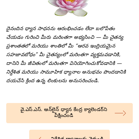
దైనందిన ధ్యాన సాధనను ఆరంభించడం లేదా బలొపేతం
చేయడం గురించి మీరు మరింతగా అభ్యసించి — మీ చైతన్య
ప్రశాంతతలో మరియు శాంతిలో మీ “ఆరవ ఇంద్రియమైన
సహజావబోధం” మీ చైతన్యంలో మరింతగా వ్యక్తమవడానికి,
దానిని మీ జీవితంలో మరింతగా వినియోగించుకోవడానికి —
నిర్దేశిత మరియు సామూహిక ధ్యానాల అనుభవం పొందడానికి
దయచేసి క్రింద ఉన్న లింకులను అనుసరించండి.
వై.ఎస్.ఎస్. ఆన్‌లైన్ ధ్యాన కేంద్ర క్యాలెండర్‌ని
వీక్షించండి