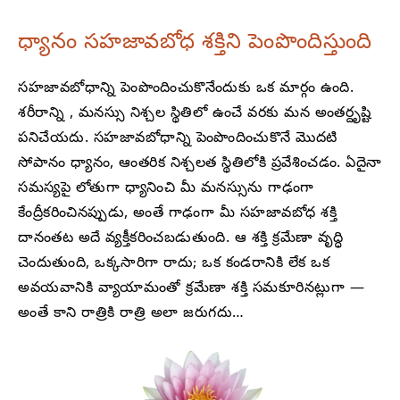
ధ్యానం సహజావబోధ శక్తిని పెంపొందిస్తుంది
సహజావబోధాన్ని పెంపొందించుకొనేందుకు ఒక మార్గం ఉంది.
శరీరాన్ని , మనస్సు నిశ్చల స్థితిలో ఉంచే వరకు మన అంతర్దృష్టి
పనిచేయదు. సహజావబోధాన్ని పెంపొందించుకొనే మొదటి
సోపానం ధ్యానం, ఆంతరిక నిశ్చలత స్థితిలోకి ప్రవేశించడం. ఏదైనా
సమస్యపై లోతుగా ధ్యానించి మీ మనస్సును గాఢంగా
కేంద్రీకరించినప్పుడు, అంతే గాఢంగా మీ సహజావబోధ శక్తి
దానంతట అదే వ్యక్తీకరించబడుతుంది. ఆ శక్తి క్రమేణా వృద్ధి
చెందుతుంది, ఒక్కసారిగా రాదు; ఒక కండరానికి లేక ఒక
అవయవానికి వ్యాయామంతో క్రమేణా శక్తి సమకూరినట్లుగా —
అంతే కాని రాత్రికి రాత్రి అలా జరుగదు…