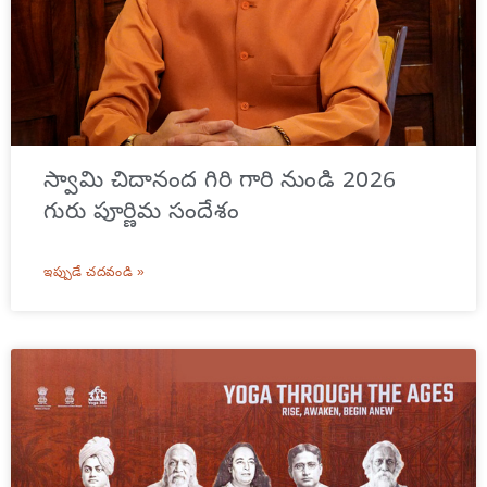
స్వామి చిదానంద గిరి గారి నుండి 2026
గురు పూర్ణిమ సందేశం
ఇప్పుడే చదవండి »