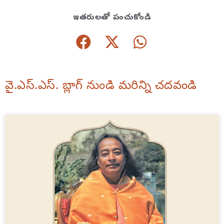
ఇతరులతో పంచుకోండి
వై.ఎస్.ఎస్. బ్లాగ్ నుండి మరిన్ని చదవండి