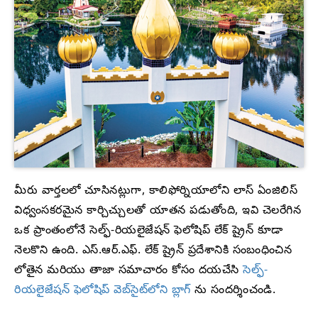
మీరు వార్తలలో చూసినట్లుగా, కాలిఫోర్నియాలోని లాస్ ఏంజిలిస్
విధ్వంసకరమైన కార్చిచ్చులతో యాతన పడుతోంది, ఇవి చెలరేగిన
ఒక ప్రాంతంలోనే సెల్ఫ్-రియలైజేషన్ ఫెలోషిప్ లేక్ ష్రైన్ కూడా
నెలకొని ఉంది. ఎస్.ఆర్.ఎఫ్. లేక్ ష్రైన్ ప్రదేశానికి సంబంధించిన
లోతైన మరియు తాజా సమాచారం కోసం దయచేసి
సెల్ఫ్-
రియలైజేషన్ ఫెలోషిప్ వెబ్‌సైట్‌లోని బ్లాగ్
ను సందర్శించండి.