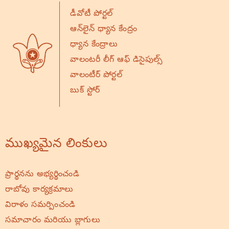
డీవోటీ పోర్టల్
ఆన్‌లైన్ ధ్యాన కేంద్రం
ధ్యాన కేంద్రాలు
వాలంటరీ లీగ్ ఆఫ్ డిసైపుల్స్
వాలంటీర్ పోర్టల్
బుక్ స్టోర్
ముఖ్యమైన లింకులు
ప్రార్థనను అభ్యర్థించండి
రాబోవు కార్యక్రమాలు
విరాళం సమర్పించండి
సమాచారం మరియు బ్లాగులు