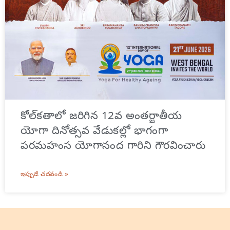
కోల్‌కతాలో జరిగిన 12వ అంతర్జాతీయ
యోగా దినోత్సవ వేడుకల్లో భాగంగా
పరమహంస యోగానంద గారిని గౌరవించారు
ఇప్పుడే చదవండి »