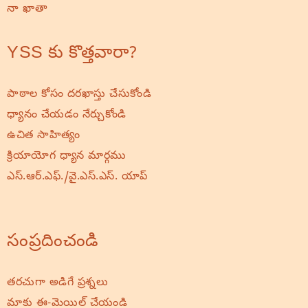
నా ఖాతా
YSS కు కొత్తవారా?
పాఠాల కోసం దరఖాస్తు చేసుకోండి
ధ్యానం చేయడం నేర్చుకోండి
ఉచిత సాహిత్యం
క్రియాయోగ ధ్యాన మార్గము
ఎస్.ఆర్.ఎఫ్./వై.ఎస్.ఎస్. యాప్
సంప్రదించండి
తరచుగా అడిగే ప్రశ్నలు
మాకు ఈ-మెయిల్ చేయండి