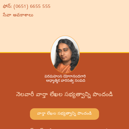
ఫోన్:
(0651) 6655 555
సేవా అవకాశాలు
నెలవారీ వార్తా లేఖల సభ్యత్వాన్ని పొందండి
వార్తా లేఖల సభ్యత్వాన్ని పొందండి