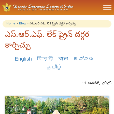
Home
>
Blog
>
ఎస్.ఆర్.ఎఫ్. లేక్ ష్రైన్ దగ్గర కార్చిచ్చు
ఎస్.ఆర్.ఎఫ్. లేక్ ష్రైన్ దగ్గర
కార్చిచ్చు
English
हिन्दी
বাংলা
ಕನ್ನಡ
தமிழ்
11 జనవరి, 2025