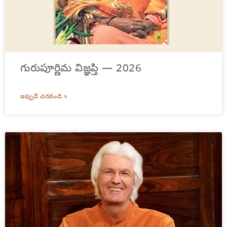
గురుపూర్ణిమ విజ్ఞప్తి — 2026
ఇప్పుడే చదవండి »