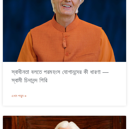
স্বাধীনতা বলতে পরমহংস যোগানন্দের কী ধারণা —
স্বামী চিদানন্দ গিরি
এখন পড়ুন »