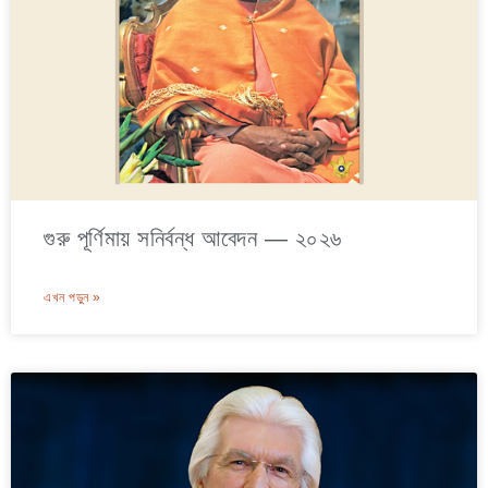
গুরু পূর্ণিমায় সনির্বন্ধ আবেদন — ২০২৬
এখন পড়ুন »