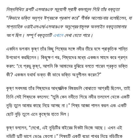
নিম্নলিখিত গল্পটি এসআরএফ সন্ন্যাসী স্বামী কমলানন্দ গিরি তাঁর বক্তৃতা
“কিভাবে ভক্তি অদৃশ্য ঈশ্বরকে প্রকাশ করে” শীর্ষক আলোচনায় বলেছিলেন, যা
সাপ্তাহিক ওয়াইএসএস/এসআরএফ অনুপ্রেরণামূলক অনলাইন বক্তৃতামালার
অংশ ছিল। সম্পূর্ণ বক্তৃতাটি
এখানে
দেখা যেতে পারে।
একদিন ভগবান কৃষ্ণ তাঁর কিছু শিষ্যের সঙ্গে নদীর তীরে বসে প্রাকৃতিক শান্তি
উপভোগ করছিলেন। কিছুক্ষণ পর, শিষ্যদের মধ্যে একজন সাহস করে প্রশ্ন
করল: “হে প্রভু কৃষ্ণ, আপনি কি আমাদের বুঝিয়ে বলতে পারেন প্রকৃত ভক্তি
কী? একজন যথার্থ ভক্ত কী ভাবে ভক্তি অনুশীলন করেন?”
কৃষ্ণ সবসময় তাঁর শিষ্যদের আধ্যাত্মিক বিষয়গুলি বোঝাতে আগ্রহী ছিলেন, তাই
তিনি সেই শিষ্যকে বললেন: “তুমি কেন নদীতে গিয়ে নদীর তলদেশ থেকে একটি
নুড়ি তুলে আমার কাছে নিয়ে আসছ না।” শিষ্য আজ্ঞা পালন করল এবং একটি
ছোট নুড়ি তুলে এনে কৃষ্ণের হাতে দিল।
কৃষ্ণ বললেন, “দেখো, এই নুড়িটির বাইরের দিকটা ভিজে আছে। এখন এই
নুড়িটি দুটি ভাগে ভেঙে ফেলো।” শিষ্যটি একটি বড়ো পাথর নিয়ে নুড়িটিকে