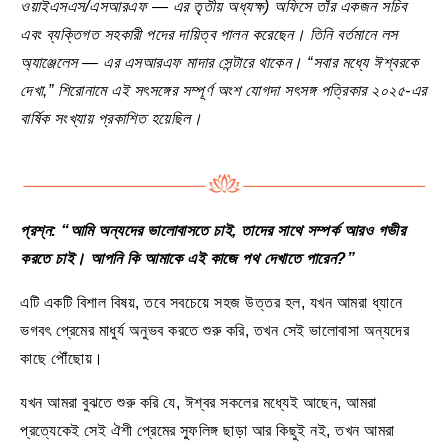
ওয়াইএসএস/এসআরএফ — এর তৃতীয় অধ্যক্ষ) অফিসে তাঁর একজন সচিব
এবং ব্যক্তিগত সহকারী পদের দায়িত্ব পালন করেছেন। তিনি বর্তমানে লস
অ্যাঞ্জেলেস — এর এসআরএফ মাদার সেন্টারে থাকেন। “সবার মধ্যে ঈশ্বরকে
দেখা,” শিরোনামে এই সৎসঙ্গের সম্পূর্ণ অংশ যোগদা সৎসঙ্গ পত্রিকার ২০২৫-এর
বার্ষিক সংখ্যায় প্রকাশিত হয়েছিল।
প্রশ্ন: “আমি অন্যদের ভালোবাসতে চাই, তাদের সাথে সম্পর্ক আরও গভীর
করতে চাই। আপনি কি আমাকে এই কাজে পথ দেখাতে পারেন?”
এটি একটি বিশাল বিষয়, তবে সবচেয়ে সহজ উত্তর হল, যখন আমরা ধ্যানে
ভগবৎ প্রেমের মাধুর্য অনুভব করতে শুরু করি, তখন সেই ভালোবাসা অন্যদের
কাছে পৌঁছোয়।
যখন আমরা বুঝতে শুরু করি যে, ঈশ্বর সকলের মধ্যেই আছেন, আমরা
প্রত্যেকেই সেই ঐশী প্রেমের স্ফুলিঙ্গ ছাড়া আর কিছুই নই, তখন আমরা