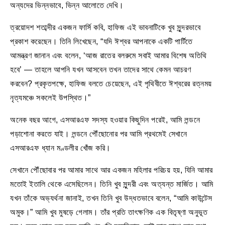
অন্যদের ভিন্নভাবে, ভিন্ন আলোতে দেখি।
ত্রয়োদশ শতাব্দীর একজন ফার্সি কবি, হাফিজ এই ভাবনাটিকে খুব সুন্দরভাবে
প্রকাশ করেছেন। তিনি লিখেছেন, “যদি ঈশ্বর আপনাকে একটি পার্টিতে
আমন্ত্রণ জানান এবং বলেন, ‘আজ রাতের বলরুমে সবাই আমার বিশেষ অতিথি
হবে’ — তাহলে আপনি যখন আসবেন তখন তাদের সাথে কেমন আচরণ
করবেন? প্রকৃতপক্ষে, হাফিজ বলতে চেয়েছেন, এই পৃথিবীতে ঈশ্বরের রত্নময়
নৃত্যমঞ্চে সকলেই উপস্থিত।”
অনেক বছর আগে, এসআরএফ সদস্য হওয়ার কিছুদিন পরেই, আমি লন্ডনে
পড়াশোনা করতে যাই। লন্ডনে পৌঁছোনোর পর আমি প্রথমেই সেখানে
এসআরএফ ধ্যান মণ্ডলীর খোঁজ করি।
সেখানে পৌঁছোবার পর আমার সাথে আর একজন মহিলার পরিচয় হয়, যিনি আমার
মতোই ইতালি থেকে এসেছিলেন। তিনি খুব সুন্দরী এবং অত্যন্ত মার্জিত। আমি
যখন তাঁকে অভ্যর্থনা জানাই, তখন তিনি খুব উদ্ধতভাবে বলেন, “আমি কাউন্টেস
অমুক।” আমি খুব মুষড়ে গেলাম। তাঁর প্রতি তাৎক্ষণিক এক বিতৃষ্ণা অনুভূত