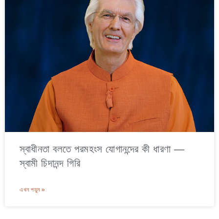
স্বাধীনতা বলতে পরমহংস যোগানন্দের কী ধারণা —
স্বামী চিদানন্দ গিরি
এখন পড়ুন »