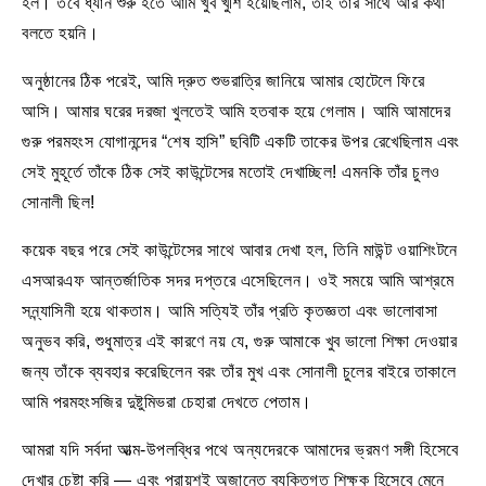
হল। তবে ধ্যান শুরু হতে আমি খুব খুশি হয়েছিলাম, তাই তার সাথে আর কথা
বলতে হয়নি।
অনুষ্ঠানের ঠিক পরেই, আমি দ্রুত শুভরাত্রি জানিয়ে আমার হোটেলে ফিরে
আসি। আমার ঘরের দরজা খুলতেই আমি হতবাক হয়ে গেলাম। আমি আমাদের
গুরু পরমহংস যোগানন্দের “শেষ হাসি” ছবিটি একটি তাকের উপর রেখেছিলাম এবং
সেই মুহূর্তে তাঁকে ঠিক সেই কাউন্টেসের মতোই দেখাচ্ছিল! এমনকি তাঁর চুলও
সোনালী ছিল!
কয়েক বছর পরে সেই কাউন্টেসের সাথে আবার দেখা হল, তিনি মাউন্ট ওয়াশিংটনে
এসআরএফ আন্তর্জাতিক সদর দপ্তরে এসেছিলেন। ওই সময়ে আমি আশ্রমে
সন্ন্যাসিনী হয়ে থাকতাম। আমি সত্যিই তাঁর প্রতি কৃতজ্ঞতা এবং ভালোবাসা
অনুভব করি, শুধুমাত্র এই কারণে নয় যে, গুরু আমাকে খুব ভালো শিক্ষা দেওয়ার
জন্য তাঁকে ব্যবহার করেছিলেন বরং তাঁর মুখ এবং সোনালী চুলের বাইরে তাকালে
আমি পরমহংসজির দুষ্টুমিভরা চেহারা দেখতে পেতাম।
আমরা যদি সর্বদা আত্ম-উপলব্ধির পথে অন্যদেরকে আমাদের ভ্রমণ সঙ্গী হিসেবে
দেখার চেষ্টা করি — এবং প্রায়শই অজান্তে ব্যক্তিগত শিক্ষক হিসেবে মেনে