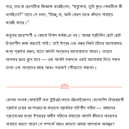
পরে, তার মা ছেলেটিকে জিজ্ঞাসা করেছিলেন, “বাবুসোনা, তুমি বৃদ্ধ লোকটিকে কী
বলেছিলে?” তাতে সে বলল, “কিচ্ছু না, আমি কেবল তাকে কাঁদতে সাহায্য
করেছি মাত্র।”
মানুষের হৃদয়স্পর্শী এ কোনো বিশাল কর্মকাণ্ড নয়। আমরা প্রতিদিন ছোট ছোট
চিন্তাশীল কাজ করতেই পারি। তাই ঈশ্বর এবং গুরুর নিকট তাঁদের ভালোবাসার
জন্য প্রার্থনা করুন, যাতে আপনি অন্যদের ভালোবাসতে পারেন। তাহলে
আপনার হৃদয় খুলে যাবে — এবং আপনি সকলকে একই ভালোবাসা দিতে সক্ষম
হবেন এবং অন্যদের কাছে আরও সহজেই পৌঁছোতে পারবেন।
যোগদা সৎসঙ্গ সোসাইটি অফ ইন্ডিয়া/সেল্ফ-রিয়লাইজেশন ফেলোশিপ বিশ্বব্যাপী
প্রার্থনা চক্রে অংশগ্রহণের মাধ্যমে প্রার্থনার গতিশীল শক্তি — আমাদের
প্রত্যেকের মধ্যে ঈশ্বরের অসীম শক্তির সাহায্যে আপনি কীভাবে অন্যদের
সাহায্য করতে পারেন সে সম্পর্কে আরও জানতে আমরা আপনাকে আমন্ত্রণ