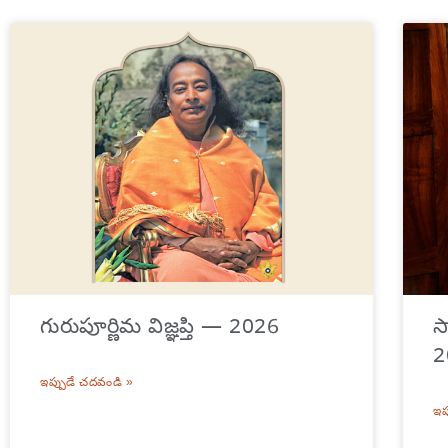
గురుపూర్ణిమ విజ్ఞప్తి — 2026
స
2
ఇప్పుడే చదవండి »
ఇప