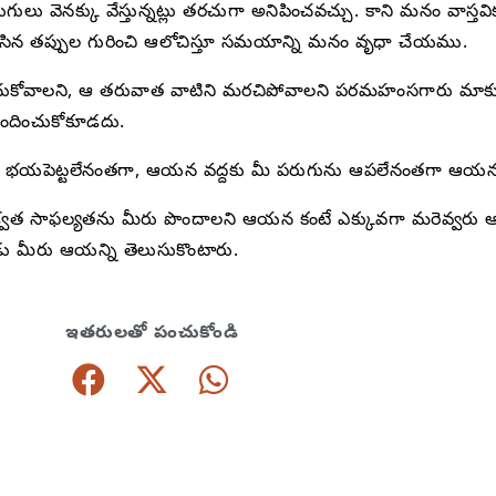
ు వెనక్కు వేస్తున్నట్లు తరచుగా అనిపించవచ్చు. కాని మనం వాస్తవి
సిన తప్పుల గురించి ఆలోచిస్తూ సమయాన్ని మనం వృధా చేయము.
చయించుకోవాలని, ఆ తరువాత వాటిని మరచిపోవాలని పరమహంసగారు మాకు 
నిందించుకోకూడదు.
మల్ని భయపెట్టలేనంతగా, ఆయన వద్దకు మీ పరుగును ఆపలేనంతగా ఆయన
సాఫల్యతను మీరు పొందాలని ఆయన కంటే ఎక్కువగా మరెవ్వరు ఆతృతగ
పుడు మీరు ఆయన్ని తెలుసుకొంటారు.
ఇతరులతో పంచుకోండి