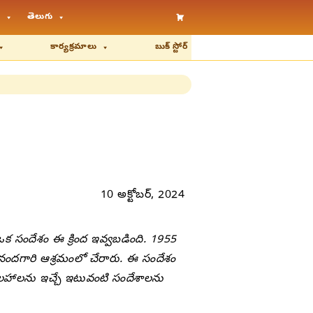
తెలుగు
కార్యక్రమాలు
బుక్ స్టోర్
10 అక్టోబర్, 2024
 సందేశం ఈ క్రింద ఇవ్వబడింది. 1955
దగారి ఆశ్రమంలో చేరారు. ఈ సందేశం
సలహాలను ఇచ్చే ఇటువంటి సందేశాలను