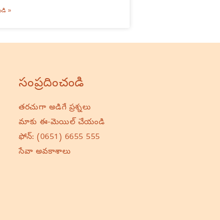
ండి »
సంప్రదించండి
తరచుగా అడిగే ప్రశ్నలు
మాకు ఈ-మెయిల్ చేయండి
ఫోన్:
(0651) 6655 555
సేవా అవకాశాలు