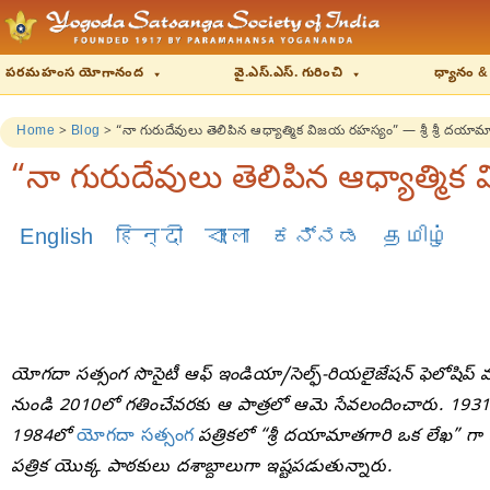
పరమహంస యోగానంద
వై.ఎస్.ఎస్. గురించి
ధ్యానం &
Home
>
Blog
>
“నా గురుదేవులు తెలిపిన ఆధ్యాత్మిక విజయ రహస్యం” — శ్రీ శ్రీ దయా
“నా గురుదేవులు తెలిపిన ఆధ్యాత్మిక
English
हिन्दी
বাংলা
ಕನ್ನಡ
தமிழ்
యోగదా సత్సంగ సొసైటీ ఆఫ్ ఇండియా/సెల్ఫ్-రియలైజేషన్ ఫెలోషి
నుండి 2010లో గతించేవరకు ఆ పాత్రలో ఆమె సేవలందించారు. 
1984లో
యోగదా సత్సంగ
పత్రికలో “శ్రీ దయామాతగారి ఒక లేఖ” గ
పత్రిక యొక్క పాఠకులు దశాబ్దాలుగా ఇష్టపడుతున్నారు.