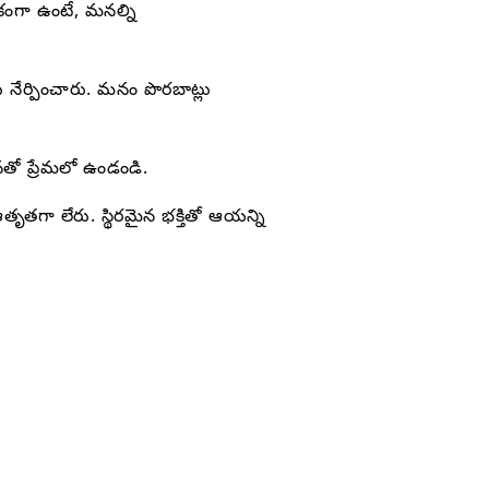
కంగా ఉంటే, మనల్ని
నేర్పించారు. మనం పొరబాట్లు
తో ప్రేమలో ఉండండి.
ా లేరు. స్థిరమైన భక్తితో ఆయన్ని