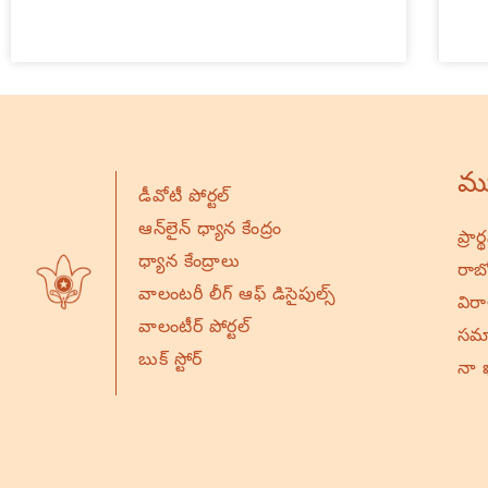
ము
డీవోటీ పోర్టల్
ఆన్‌లైన్ ధ్యాన కేంద్రం
ప్రా
ధ్యాన కేంద్రాలు
రాబో
వాలంటరీ లీగ్ ఆఫ్ డిసైపుల్స్
విర
వాలంటీర్ పోర్టల్
సమా
బుక్ స్టోర్
నా 