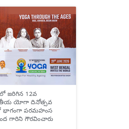
ాలో జరిగిన 12వ
ాతీయ యోగా దినోత్సవ
్లో భాగంగా పరమహంస
ద గారిని గౌరవించారు