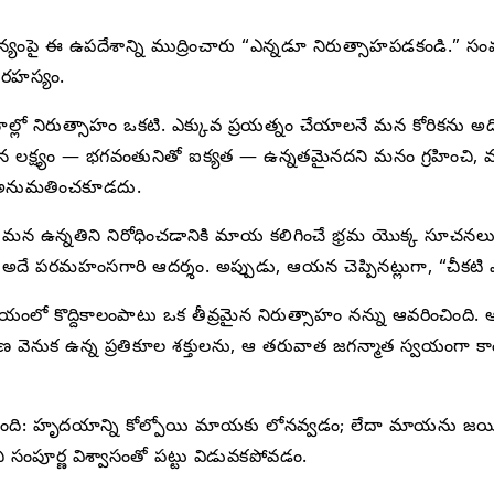
ై ఈ ఉపదేశాన్ని ముద్రించారు “ఎన్నడూ నిరుత్సాహపడకండి.” సంవత్స
 రహస్యం.
్లో నిరుత్సాహం ఒకటి. ఎక్కువ ప్రయత్నం చేయాలనే మన కోరికను అద
మన లక్ష్యం — భగవంతునితో ఐక్యత — ఉన్నతమైనదని మనం గ్రహించి
కి అనుమతించకూడదు.
 ఉన్నతిని నిరోధించడానికి మాయ కలిగించే భ్రమ యొక్క సూచనలు. మన
. అదే పరమహంసగారి ఆదర్శం. అప్పుడు, ఆయన చెప్పినట్లుగా, “చీకటి 
లో కొద్దికాలంపాటు ఒక తీవ్రమైన నిరుత్సాహం నన్ను ఆవరించింది. 
షణ వెనుక ఉన్న ప్రతికూల శక్తులను, ఆ తరువాత జగన్మాత స్వయంగా కాం
ం ఉంటుంది: హృదయాన్ని కోల్పోయి మాయకు లోనవ్వడం; లేదా మాయను జయి
ించి సంపూర్ణ విశ్వాసంతో పట్టు విడువకపోవడం.