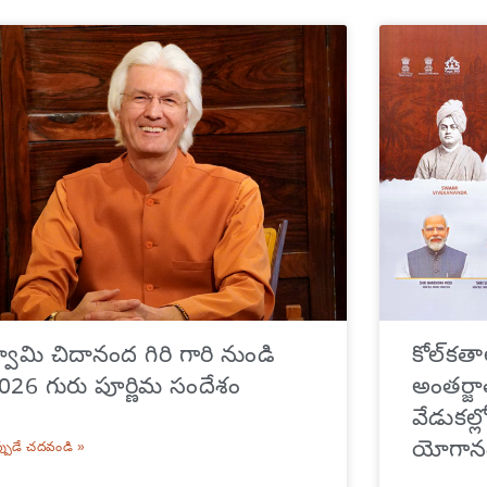
్వామి చిదానంద గిరి గారి నుండి
కోల్‌కత
026 గురు పూర్ణిమ సందేశం
అంతర్జ
వేడుకల
యోగానం
్పుడే చదవండి »