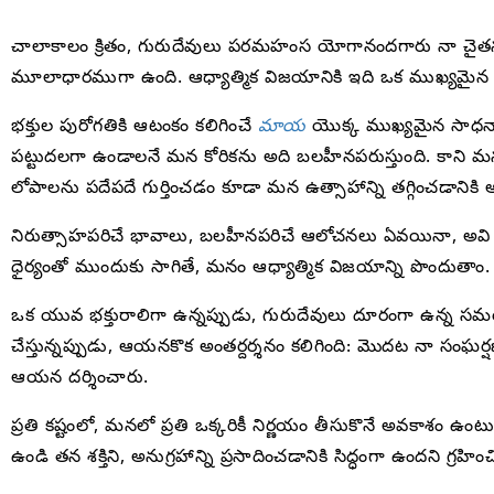
చాలాకాలం క్రితం, గురుదేవులు పరమహంస యోగానందగారు నా చైతన్యంప
మూలాధారముగా ఉంది. ఆధ్యాత్మిక విజయానికి ఇది ఒక ముఖ్యమైన
భక్తుల పురోగతికి ఆటంకం కలిగించే
మాయ
యొక్క ముఖ్యమైన సాధనాల
పట్టుదలగా ఉండాలనే మన కోరికను అది బలహీనపరుస్తుంది. కాని 
లోపాలను పదేపదే గుర్తించడం కూడా మన ఉత్సాహాన్ని తగ్గించడాని
నిరుత్సాహపరిచే భావాలు, బలహీనపరిచే ఆలోచనలు ఏవయినా, అవి మన
ధైర్యంతో ముందుకు సాగితే, మనం ఆధ్యాత్మిక విజయాన్ని పొందుతాం
ఒక యువ భక్తురాలిగా ఉన్నప్పుడు, గురుదేవులు దూరంగా ఉన్న సమయం
చేస్తున్నప్పుడు, ఆయనకొక అంతర్దర్శనం కలిగింది: మొదట నా సంఘర్
ఆయన దర్శించారు.
ప్రతి కష్టంలో, మనలో ప్రతి ఒక్కరికీ నిర్ణయం తీసుకొనే అవకాశ
ఉండి తన శక్తిని, అనుగ్రహాన్ని ప్రసాదించడానికి సిద్ధంగా ఉందని గ్రహ