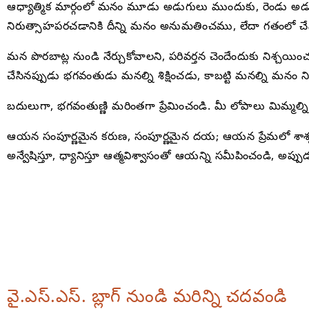
ఆధ్యాత్మిక మార్గంలో మనం మూడు అడుగులు ముందుకు, రెండు అడుగుల
నిరుత్సాహపరచడానికి దీన్ని మనం అనుమతించము, లేదా గతంలో చే
మన పొరబాట్ల నుండి నేర్చుకోవాలని, పరివర్తన చెందేందుకు నిశ్
చేసినప్పుడు భగవంతుడు మనల్ని శిక్షించడు, కాబట్టి మనల్ని మనం 
బదులుగా, భగవంతుణ్ణి మరింతగా ప్రేమించండి. మీ లోపాలు మిమ్
ఆయన సంపూర్ణమైన కరుణ, సంపూర్ణమైన దయ; ఆయన ప్రేమలో శాశ్వత 
అన్వేషిస్తూ, ధ్యానిస్తూ ఆత్మవిశ్వాసంతో ఆయన్ని సమీపించండి, అప్
వై.ఎస్.ఎస్. బ్లాగ్ నుండి మరిన్ని చదవండి