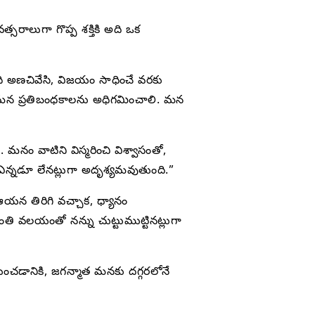
రాలుగా గొప్ప శక్తికి అది ఒక
ి అణచివేసి, విజయం సాధించే వరకు
, మన ప్రతిబంధకాలను అధిగమించాలి. మన
ం వాటిని విస్మరించి విశ్వాసంతో,
ఎన్నడూ లేనట్లుగా అదృశ్యమవుతుంది.”
ఆయన తిరిగి వచ్చాక, ధ్యానం
తి వలయంతో నన్ను చుట్టుముట్టినట్లుగా
ంచడానికి, జగన్మాత మనకు దగ్గరలోనే