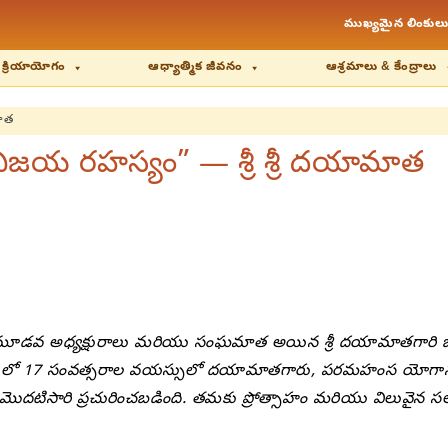
ముఖ్యమైన లింకులు
 క్రియాయోగం
ఆధ్యాత్మిక జీవనం
ఆశ్రమాలు & కేంద్రాలు
మాత
 విజయ రహస్యం” — శ్రీ శ్రీ దయామాత
ప్ మూడవ అధ్యక్షురాలు మరియు సంఘమాత అయిన శ్రీ దయామాతగారి ఒక
1931లో 17 సంవత్సరాల వయస్సులో దయామాతగారు, పరమహంస యోగానం
ా మొదటిసారి ప్రచురించబడింది. తమకు ప్రోత్సాహం మరియు విలువైన 