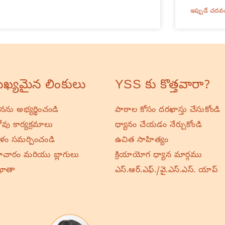
ఇప్పుడే చదవ
ఖ్యమైన లింకులు
YSS కు కొత్తవారా?
ర్థనను అభ్యర్థించండి
పాఠాల కోసం దరఖాస్తు చేసుకోండి
వు కార్యక్రమాలు
ధ్యానం చేయడం నేర్చుకోండి
ాళం సమర్పించండి
ఉచిత సాహిత్యం
చారం మరియు బ్లాగులు
క్రియాయోగ ధ్యాన మార్గము
ఖాతా
ఎస్.ఆర్.ఎఫ్./వై.ఎస్.ఎస్. యాప్