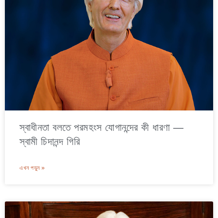
স্বাধীনতা বলতে পরমহংস যোগানন্দের কী ধারণা —
স্বামী চিদানন্দ গিরি
এখন পড়ুন »