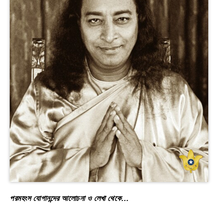
পরমহংস যোগানন্দের আলোচনা ও লেখা থেকে…