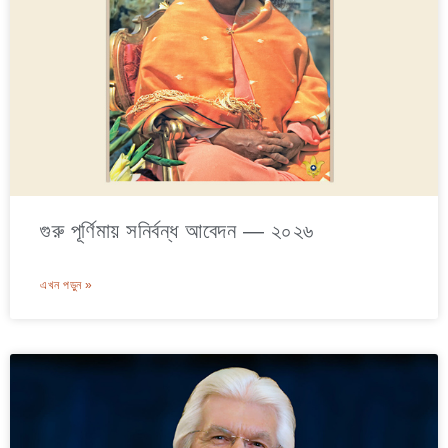
গুরু পূর্ণিমায় সনির্বন্ধ আবেদন — ২০২৬
এখন পড়ুন »