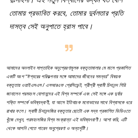
তোমায় প্রভাবিত করবে, তোমার দুর্বলতার প্রতি
দাসত্ব সেই অনুপাতে হ্রাস পাবে।
আমাদের অনলাইন সাপ্তাহিক অনুপ্রেরণামূলক বক্তৃতামালার মে মাসে প্রকাশিত
একটি অংশ “ঈশ্বরের পরিকল্পনার সঙ্গে আমাদের জীবনের সমন্বয়” বিষয়ক
বক্তৃতায় ওয়াইএসএস / এসআরএফ প্রেসিডেন্ট, শ্রীশ্রী স্বামী চিদানন্দ গিরি
জানালেন পরমহংস যোগানন্দের এই বিশ্ব সম্পর্কে এবং সেই সঙ্গে এক দুর্বার
শক্তি সম্পর্কে ভবিষ্যদ্বাণী, যা আসে ইতিবাচক মনোভাবের সাথে বিশ্বাসকে ধরে
রাখার ফলে। স্বামী চিদানন্দজির বক্তৃতার ছোটো এক সদ্য প্রকাশিত ভিডিওতে
খুঁজে দেখুন, পরমহংসজির বিশ্ব সংক্রান্ত এই ভবিষ্যৎবাণী। আশা করি, এটি
থেকে আপনি পেতে পারেন অনুপ্রেরণা ও অন্তর্দৃষ্টি।